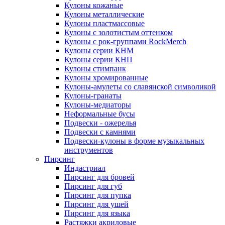
Кулоны кожаные
Кулоны металлические
Кулоны пластмассовые
Кулоны с золотистым оттенком
Кулоны с рок-группами RockMerch
Кулоны серии КНМ
Кулоны серии КНП
Кулоны стимпанк
Кулоны хромированные
Кулоны-амулеты со славянской символикой
Кулоны-гранаты
Кулоны-медиаторы
Неформальные бусы
Подвески - ожерелья
Подвески с камнями
Подвески-кулоны в форме музыкальных
инструментов
Пирсинг
Индастриал
Пирсинг для бровей
Пирсинг для губ
Пирсинг для пупка
Пирсинг для ушей
Пирсинг для языка
Растяжки акриловые