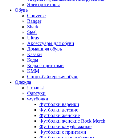
Электрогитары
Обувь
Converse
Ranger
Shark
Steel
Ultras
Аксессуары для обуви
Домашняя обувь
Казаки
Кеды
Кеды с принтами
КММ
Спорт-байкерская обувь
Одежда
Urbanist
Фартуки
Футболки
Футболки варенки
Футболки детские
Футболки женские
Футболки женские Rock Merch
Футболки камуфляжные
Футболки с принтами
Футболки с эквалайзером