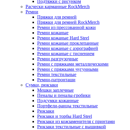
Подтяжки с рисунком
Расчески карманные RockMerch
Ремни
Пряжки для ремней
Пряжки для ремней RockMerch
Ремни из прессованной кожи
Ремни кожаные
Ремни кожаные Hard Steel
Ремни кожаные проклепанные
Ремни кожаные с аэрографией
Ремни кожаные с тиснением
Ремни разгрузочные
Ремни с пряжками металлическими
Ремни с пряжками чугунными
Ремни текстильные
Ремни-патронташи
Сумки, рюкзаки
Мешки заплечные
Пеналы и пеналы-гробики
Подсумки кожанные
Портфели-ранцы текстильные
Рюкзаки
Рюкзаки и торбы Hard Steel
Рюкзаки из кожзаменителя с принтами
Рюкзаки текстильные с вышивкой