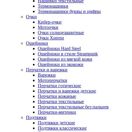
Нашивки текстильные
Термонашивки
Термонашивки буквы и цифры
Очки
Кибер-очки
Мотоочки
Очки солнцезащитные
Очки Хиппи
Ошейники
Ошейники Hard Steel
Ошейники в стиле Steampunk
Ошейники из мягкой кожи
Ошейники из экокожи
Перчатки и варежки
Варежки
Мотоперчатки
Перчатки готические
Перчатки и варежки детские
Перчатки кожаные
Перчатки текстильные
Перчатки текстильные без пальцев
Перчатки-митенки
Подтяжки
Подтяжки детские
Подтяжки классические