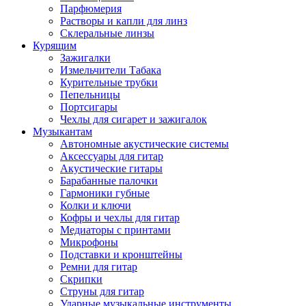
Парфюмерия
Растворы и капли для линз
Склеральные линзы
Курящим
Зажигалки
Измельчители Табака
Курительные трубки
Пепельницы
Портсигары
Чехлы для сигарет и зажигалок
Музыкантам
Автономные акустические системы
Аксессуары для гитар
Акустические гитары
Барабанные палочки
Гармоники губные
Колки и ключи
Кофры и чехлы для гитар
Медиаторы с принтами
Микрофоны
Подставки и кронштейны
Ремни для гитар
Скрипки
Струны для гитар
Ударные музыкальные инструменты