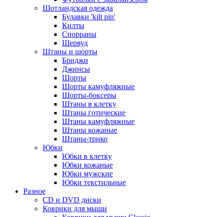
Шотландская одежда
Булавки 'kilt pin'
Килты
Спорраны
Шервуд
Штаны и шорты
Бриджи
Джинсы
Шорты
Шорты камуфляжные
Шорты-боксеры
Штаны в клетку
Штаны готические
Штаны камуфляжные
Штаны кожаные
Штаны-трико
Юбки
Юбки в клетку
Юбки кожаные
Юбки мужские
Юбки текстильные
Разное
CD и DVD диски
Коврики для мыши