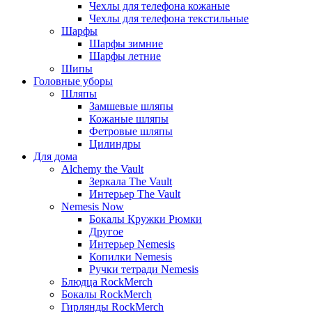
Чехлы для телефона кожаные
Чехлы для телефона текстильные
Шарфы
Шарфы зимние
Шарфы летние
Шипы
Головные уборы
Шляпы
Замшевые шляпы
Кожаные шляпы
Фетровые шляпы
Цилиндры
Для дома
Alchemy the Vault
Зеркала The Vault
Интерьер The Vault
Nemesis Now
Бокалы Кружки Рюмки
Другое
Интерьер Nemesis
Копилки Nemesis
Ручки тетради Nemesis
Блюдца RockMerch
Бокалы RockMerch
Гирлянды RockMerch