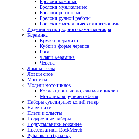
Брелоки кожаные
Брелоки музыкальные
Брелоки резиновые
Брелоки ручной работы
Брелоки с металлическими жетонами
Изделия из природного камня-мрамора
Керамика
Кружки керамика
Кубки в форме черепов
Рога
Фляги Керамика
Черепа
Лампы Тесла
Ловцы снов
Магниты
Модели мотоциклов
Коллекционные модели мотоциклов
Мотоциклы ручной работы
Наборы сувенирных копий гитар
Наручники
Плети и хлысты
Подарочные наборы
Подбутыльники кожаные
Презервативы RockMerch
Рубашка на бутылку