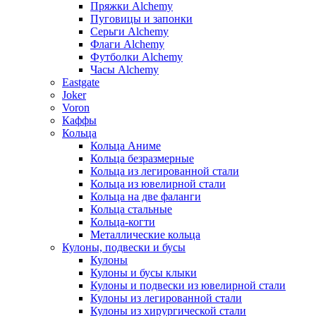
Пряжки Alchemy
Пуговицы и запонки
Серьги Alchemy
Флаги Alchemy
Футболки Alchemy
Часы Alchemy
Eastgate
Joker
Voron
Каффы
Кольца
Кольца Аниме
Кольца безразмерные
Кольца из легированной стали
Кольца из ювелирной стали
Кольца на две фаланги
Кольца стальные
Кольца-когти
Металлические кольца
Кулоны, подвески и бусы
Кулоны
Кулоны и бусы клыки
Кулоны и подвески из ювелирной стали
Кулоны из легированной стали
Кулоны из хирургической стали