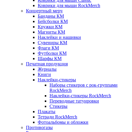
Коврики для мыши Classic
Коврики для мыши RockMerch
Концертный мерч
Банданы КМ
Бейсболки КМ
Кружки КМ
Магниты КМ
Наклейки и нашивки
Сувениры КМ
Флаги КМ
Футболки КМ
Шарфы КМ
Печатная продукция
Журналы
Книги
Наклейки-стикеры
Наборы стикеров с рок-группами
RockMerch
Наклейки-стикеры RockMerch
Переводные татуировки
Стикеры
Плакаты
Тетради RockMerch
Фотоальбомы и обложки
Противогазы