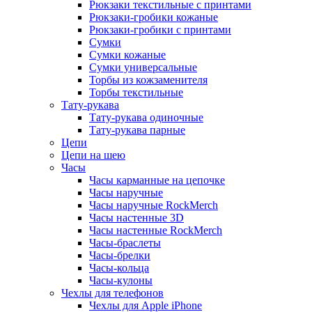
Рюкзаки текстильные с принтами
Рюкзаки-гробики кожаные
Рюкзаки-гробики с принтами
Сумки
Сумки кожаные
Сумки универсальные
Торбы из кожзаменителя
Торбы текстильные
Тату-рукава
Тату-рукава одиночные
Тату-рукава парные
Цепи
Цепи на шею
Часы
Часы карманные на цепочке
Часы наручные
Часы наручные RockMerch
Часы настенные 3D
Часы настенные RockMerch
Часы-браслеты
Часы-брелки
Часы-кольца
Часы-кулоны
Чехлы для телефонов
Чехлы для Apple iPhone