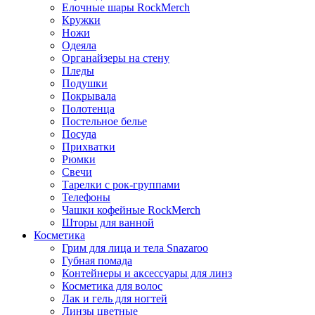
Елочные шары RockMerch
Кружки
Ножи
Одеяла
Органайзеры на стену
Пледы
Подушки
Покрывала
Полотенца
Постельное белье
Посуда
Прихватки
Рюмки
Свечи
Тарелки с рок-группами
Телефоны
Чашки кофейные RockMerch
Шторы для ванной
Косметика
Грим для лица и тела Snazaroo
Губная помада
Контейнеры и аксессуары для линз
Косметика для волос
Лак и гель для ногтей
Линзы цветные