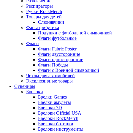
Развлечение
Респираторы
Ручки RockMerch
Товары для детей
Слюнявчики
Фан-атрибутика
Подушки с футбольной символикой
Флаги футбольные
Флаги
Флаги Fabric Poster
Флаги двусторонние
Флаги односторонние
Флаги Победы
Флаги с Военной символикой
Чехлы для автомобилей
Эксклюзивные товары
Сувениры
Брелоки
Брелки Games
Брелки-амулеты
Брелоки 3D
Брелоки Official USA
Брелоки RockMerch
Брелоки ботинки
Брелоки инструменты