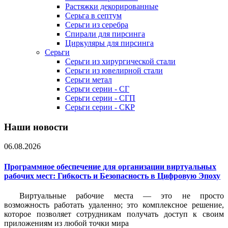
Растяжки декорированные
Серьга в септум
Серьги из серебра
Спирали для пирсинга
Циркуляры для пирсинга
Серьги
Серьги из хирургической стали
Серьги из ювелирной стали
Серьги метал
Серьги серии - СГ
Серьги серии - СГП
Серьги серии - СКР
Наши новости
06.08.2026
Программное обеспечение для организации виртуальных
рабочих мест: Гибкость и Безопасность в Цифровую Эпоху
Виртуальные рабочие места — это не просто
возможность работать удаленно; это комплексное решение,
которое позволяет сотрудникам получать доступ к своим
приложениям из любой точки мира