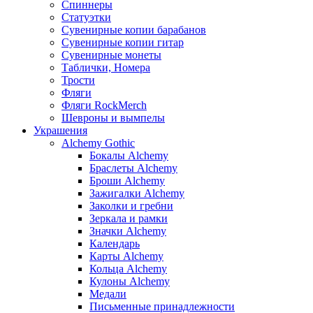
Спиннеры
Статуэтки
Сувенирные копии барабанов
Сувенирные копии гитар
Сувенирные монеты
Таблички, Номера
Трости
Фляги
Фляги RockMerch
Шевроны и вымпелы
Украшения
Alchemy Gothic
Бокалы Alchemy
Браслеты Alchemy
Броши Alchemy
Зажигалки Alchemy
Заколки и гребни
Зеркала и рамки
Значки Alchemy
Календарь
Карты Alchemy
Кольца Alchemy
Кулоны Alchemy
Медали
Письменные принадлежности