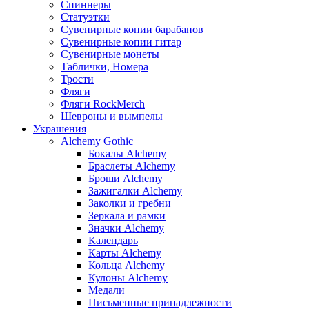
Спиннеры
Статуэтки
Сувенирные копии барабанов
Сувенирные копии гитар
Сувенирные монеты
Таблички, Номера
Трости
Фляги
Фляги RockMerch
Шевроны и вымпелы
Украшения
Alchemy Gothic
Бокалы Alchemy
Браслеты Alchemy
Броши Alchemy
Зажигалки Alchemy
Заколки и гребни
Зеркала и рамки
Значки Alchemy
Календарь
Карты Alchemy
Кольца Alchemy
Кулоны Alchemy
Медали
Письменные принадлежности