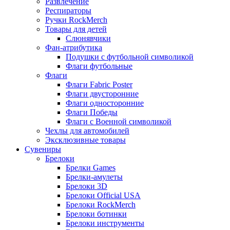
Развлечение
Респираторы
Ручки RockMerch
Товары для детей
Слюнявчики
Фан-атрибутика
Подушки с футбольной символикой
Флаги футбольные
Флаги
Флаги Fabric Poster
Флаги двусторонние
Флаги односторонние
Флаги Победы
Флаги с Военной символикой
Чехлы для автомобилей
Эксклюзивные товары
Сувениры
Брелоки
Брелки Games
Брелки-амулеты
Брелоки 3D
Брелоки Official USA
Брелоки RockMerch
Брелоки ботинки
Брелоки инструменты