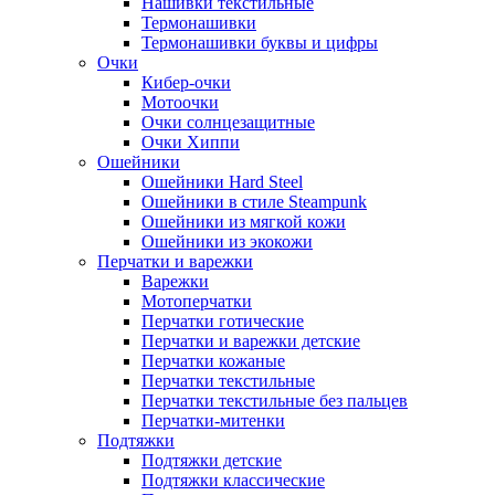
Нашивки текстильные
Термонашивки
Термонашивки буквы и цифры
Очки
Кибер-очки
Мотоочки
Очки солнцезащитные
Очки Хиппи
Ошейники
Ошейники Hard Steel
Ошейники в стиле Steampunk
Ошейники из мягкой кожи
Ошейники из экокожи
Перчатки и варежки
Варежки
Мотоперчатки
Перчатки готические
Перчатки и варежки детские
Перчатки кожаные
Перчатки текстильные
Перчатки текстильные без пальцев
Перчатки-митенки
Подтяжки
Подтяжки детские
Подтяжки классические