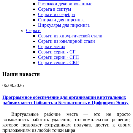
Растяжки декорированные
Серьга в септум
Серьги из серебра
Спирали для пирсинга
Циркуляры для пирсинга
Серьги
Серьги из хирургической стали
Серьги из ювелирной стали
Серьги метал
Серьги серии - СГ
Серьги серии - СГП
Серьги серии - СКР
Наши новости
06.08.2026
Программное обеспечение для организации виртуальных
рабочих мест: Гибкость и Безопасность в Цифровую Эпоху
Виртуальные рабочие места — это не просто
возможность работать удаленно; это комплексное решение,
которое позволяет сотрудникам получать доступ к своим
приложениям из любой точки мира