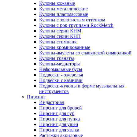
Кулоны кожаные
Кулоны металлические
Кулоны пластмассовые
Кулоны с золотистым оттенком
Кулоны с рок-группами RockMerch
Кулоны серии КНМ
Кулоны серии КНП
Кулоны стимпанк
Кулоны хромированные
Кулоны-амулеты со славянской символикой
Кулоны-гранаты
Кулоны-медиаторы
Неформальные бусы
Подвески - ожерелья
Подвески с камнями
Подвески-кулоны в форме музыкальных
инструментов
Пирсинг
Индастриал
Пирсинг для бровей
Пирсинг для губ
Пирсинг для пупка
Пирсинг для ушей
Пирсинг для языка
Растяжки акриловые