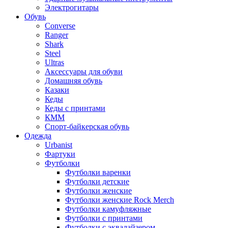
Электрогитары
Обувь
Converse
Ranger
Shark
Steel
Ultras
Аксессуары для обуви
Домашняя обувь
Казаки
Кеды
Кеды с принтами
КММ
Спорт-байкерская обувь
Одежда
Urbanist
Фартуки
Футболки
Футболки варенки
Футболки детские
Футболки женские
Футболки женские Rock Merch
Футболки камуфляжные
Футболки с принтами
Футболки с эквалайзером