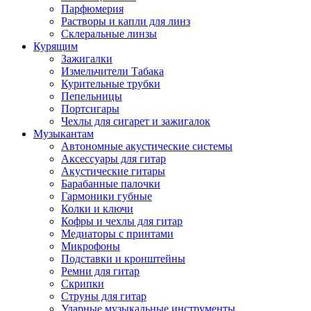
Парфюмерия
Растворы и капли для линз
Склеральные линзы
Курящим
Зажигалки
Измельчители Табака
Курительные трубки
Пепельницы
Портсигары
Чехлы для сигарет и зажигалок
Музыкантам
Автономные акустические системы
Аксессуары для гитар
Акустические гитары
Барабанные палочки
Гармоники губные
Колки и ключи
Кофры и чехлы для гитар
Медиаторы с принтами
Микрофоны
Подставки и кронштейны
Ремни для гитар
Скрипки
Струны для гитар
Ударные музыкальные инструменты