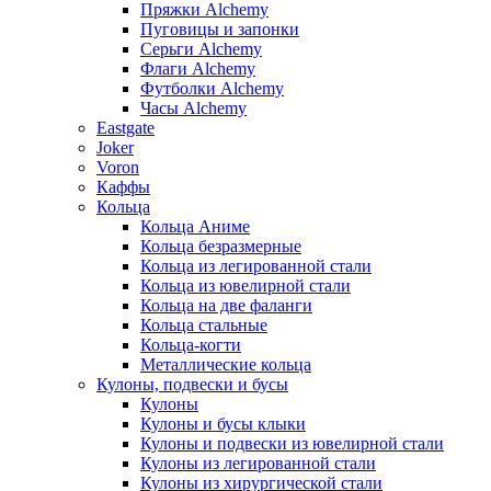
Пряжки Alchemy
Пуговицы и запонки
Серьги Alchemy
Флаги Alchemy
Футболки Alchemy
Часы Alchemy
Eastgate
Joker
Voron
Каффы
Кольца
Кольца Аниме
Кольца безразмерные
Кольца из легированной стали
Кольца из ювелирной стали
Кольца на две фаланги
Кольца стальные
Кольца-когти
Металлические кольца
Кулоны, подвески и бусы
Кулоны
Кулоны и бусы клыки
Кулоны и подвески из ювелирной стали
Кулоны из легированной стали
Кулоны из хирургической стали