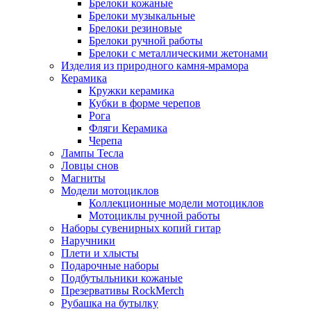
Брелоки кожаные
Брелоки музыкальные
Брелоки резиновые
Брелоки ручной работы
Брелоки с металлическими жетонами
Изделия из природного камня-мрамора
Керамика
Кружки керамика
Кубки в форме черепов
Рога
Фляги Керамика
Черепа
Лампы Тесла
Ловцы снов
Магниты
Модели мотоциклов
Коллекционные модели мотоциклов
Мотоциклы ручной работы
Наборы сувенирных копий гитар
Наручники
Плети и хлысты
Подарочные наборы
Подбутыльники кожаные
Презервативы RockMerch
Рубашка на бутылку