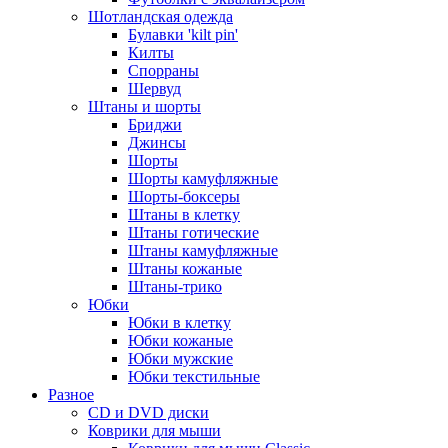
Шотландская одежда
Булавки 'kilt pin'
Килты
Спорраны
Шервуд
Штаны и шорты
Бриджи
Джинсы
Шорты
Шорты камуфляжные
Шорты-боксеры
Штаны в клетку
Штаны готические
Штаны камуфляжные
Штаны кожаные
Штаны-трико
Юбки
Юбки в клетку
Юбки кожаные
Юбки мужские
Юбки текстильные
Разное
CD и DVD диски
Коврики для мыши