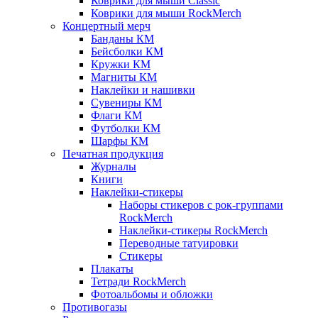
Коврики для мыши Classic
Коврики для мыши RockMerch
Концертный мерч
Банданы КМ
Бейсболки КМ
Кружки КМ
Магниты КМ
Наклейки и нашивки
Сувениры КМ
Флаги КМ
Футболки КМ
Шарфы КМ
Печатная продукция
Журналы
Книги
Наклейки-стикеры
Наборы стикеров с рок-группами
RockMerch
Наклейки-стикеры RockMerch
Переводные татуировки
Стикеры
Плакаты
Тетради RockMerch
Фотоальбомы и обложки
Противогазы