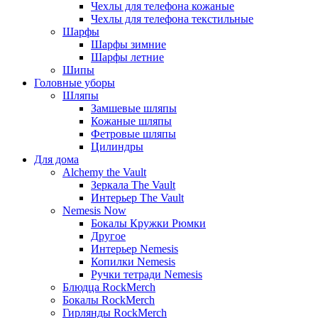
Чехлы для телефона кожаные
Чехлы для телефона текстильные
Шарфы
Шарфы зимние
Шарфы летние
Шипы
Головные уборы
Шляпы
Замшевые шляпы
Кожаные шляпы
Фетровые шляпы
Цилиндры
Для дома
Alchemy the Vault
Зеркала The Vault
Интерьер The Vault
Nemesis Now
Бокалы Кружки Рюмки
Другое
Интерьер Nemesis
Копилки Nemesis
Ручки тетради Nemesis
Блюдца RockMerch
Бокалы RockMerch
Гирлянды RockMerch