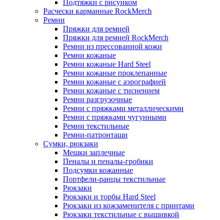
Подтяжки с рисунком
Расчески карманные RockMerch
Ремни
Пряжки для ремней
Пряжки для ремней RockMerch
Ремни из прессованной кожи
Ремни кожаные
Ремни кожаные Hard Steel
Ремни кожаные проклепанные
Ремни кожаные с аэрографией
Ремни кожаные с тиснением
Ремни разгрузочные
Ремни с пряжками металлическими
Ремни с пряжками чугунными
Ремни текстильные
Ремни-патронташи
Сумки, рюкзаки
Мешки заплечные
Пеналы и пеналы-гробики
Подсумки кожанные
Портфели-ранцы текстильные
Рюкзаки
Рюкзаки и торбы Hard Steel
Рюкзаки из кожзаменителя с принтами
Рюкзаки текстильные с вышивкой