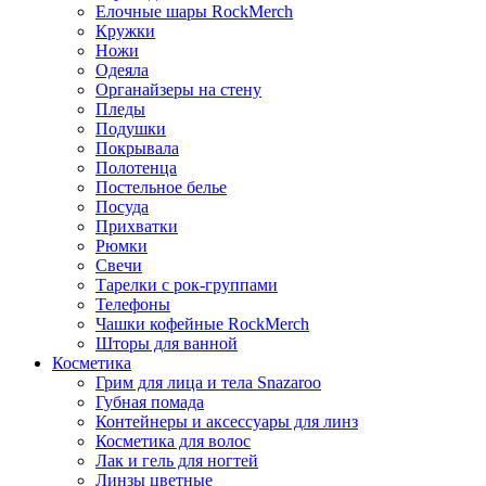
Елочные шары RockMerch
Кружки
Ножи
Одеяла
Органайзеры на стену
Пледы
Подушки
Покрывала
Полотенца
Постельное белье
Посуда
Прихватки
Рюмки
Свечи
Тарелки с рок-группами
Телефоны
Чашки кофейные RockMerch
Шторы для ванной
Косметика
Грим для лица и тела Snazaroo
Губная помада
Контейнеры и аксессуары для линз
Косметика для волос
Лак и гель для ногтей
Линзы цветные