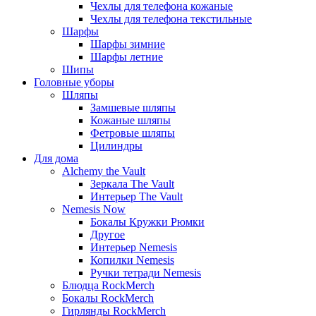
Чехлы для телефона кожаные
Чехлы для телефона текстильные
Шарфы
Шарфы зимние
Шарфы летние
Шипы
Головные уборы
Шляпы
Замшевые шляпы
Кожаные шляпы
Фетровые шляпы
Цилиндры
Для дома
Alchemy the Vault
Зеркала The Vault
Интерьер The Vault
Nemesis Now
Бокалы Кружки Рюмки
Другое
Интерьер Nemesis
Копилки Nemesis
Ручки тетради Nemesis
Блюдца RockMerch
Бокалы RockMerch
Гирлянды RockMerch