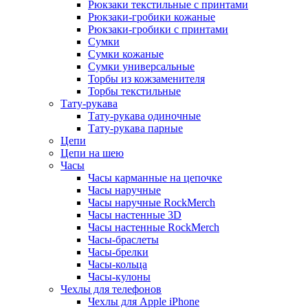
Рюкзаки текстильные с принтами
Рюкзаки-гробики кожаные
Рюкзаки-гробики с принтами
Сумки
Сумки кожаные
Сумки универсальные
Торбы из кожзаменителя
Торбы текстильные
Тату-рукава
Тату-рукава одиночные
Тату-рукава парные
Цепи
Цепи на шею
Часы
Часы карманные на цепочке
Часы наручные
Часы наручные RockMerch
Часы настенные 3D
Часы настенные RockMerch
Часы-браслеты
Часы-брелки
Часы-кольца
Часы-кулоны
Чехлы для телефонов
Чехлы для Apple iPhone