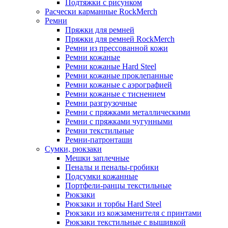
Подтяжки с рисунком
Расчески карманные RockMerch
Ремни
Пряжки для ремней
Пряжки для ремней RockMerch
Ремни из прессованной кожи
Ремни кожаные
Ремни кожаные Hard Steel
Ремни кожаные проклепанные
Ремни кожаные с аэрографией
Ремни кожаные с тиснением
Ремни разгрузочные
Ремни с пряжками металлическими
Ремни с пряжками чугунными
Ремни текстильные
Ремни-патронташи
Сумки, рюкзаки
Мешки заплечные
Пеналы и пеналы-гробики
Подсумки кожанные
Портфели-ранцы текстильные
Рюкзаки
Рюкзаки и торбы Hard Steel
Рюкзаки из кожзаменителя с принтами
Рюкзаки текстильные с вышивкой