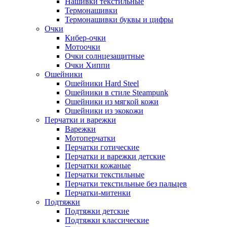
Нашивки текстильные
Термонашивки
Термонашивки буквы и цифры
Очки
Кибер-очки
Мотоочки
Очки солнцезащитные
Очки Хиппи
Ошейники
Ошейники Hard Steel
Ошейники в стиле Steampunk
Ошейники из мягкой кожи
Ошейники из экокожи
Перчатки и варежки
Варежки
Мотоперчатки
Перчатки готические
Перчатки и варежки детские
Перчатки кожаные
Перчатки текстильные
Перчатки текстильные без пальцев
Перчатки-митенки
Подтяжки
Подтяжки детские
Подтяжки классические