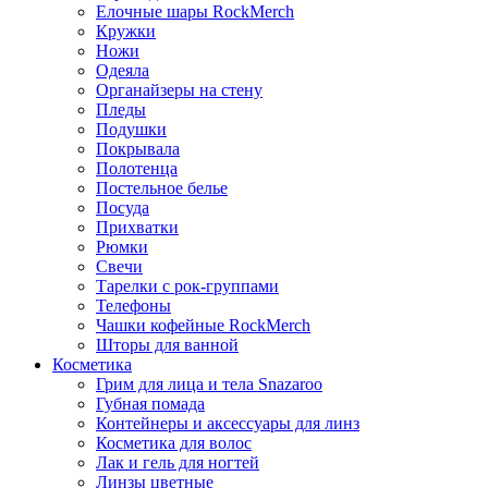
Елочные шары RockMerch
Кружки
Ножи
Одеяла
Органайзеры на стену
Пледы
Подушки
Покрывала
Полотенца
Постельное белье
Посуда
Прихватки
Рюмки
Свечи
Тарелки с рок-группами
Телефоны
Чашки кофейные RockMerch
Шторы для ванной
Косметика
Грим для лица и тела Snazaroo
Губная помада
Контейнеры и аксессуары для линз
Косметика для волос
Лак и гель для ногтей
Линзы цветные