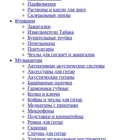
Парфюмерия
Растворы и капли для линз
Склеральные линзы
Курящим
Зажигалки
Измельчители Табака
Курительные трубки
Пепельницы
Портсигары
Чехлы для сигарет и зажигалок
Музыкантам
Автономные акустические системы
Аксессуары для гитар
Акустические гитары
Барабанные палочки
Гармоники губные
Колки и ключи
Кофры и чехлы для гитар
Медиаторы с принтами
Микрофоны
Подставки и кронштейны
Ремни для гитар
Скрипки
Струны для гитар
Ударные музыкальные инструменты