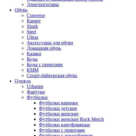
Электрогитары
Обувь
Converse
Ranger
Shark
Steel
Ultras
Аксессуары для обуви
Домашняя обувь
Казаки
Кеды
Кеды с принтами
КММ
Спорт-байкерская обувь
Одежда
Urbanist
Фартуки
Футболки
Футболки варенки
Футболки детские
Футболки женские
Футболки женские Rock Merch
Футболки камуфляжные
Футболки с принтами
Футболки с эквалайзером