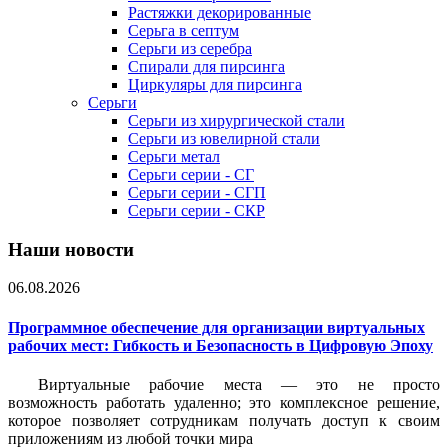
Растяжки декорированные
Серьга в септум
Серьги из серебра
Спирали для пирсинга
Циркуляры для пирсинга
Серьги
Серьги из хирургической стали
Серьги из ювелирной стали
Серьги метал
Серьги серии - СГ
Серьги серии - СГП
Серьги серии - СКР
Наши новости
06.08.2026
Программное обеспечение для организации виртуальных
рабочих мест: Гибкость и Безопасность в Цифровую Эпоху
Виртуальные рабочие места — это не просто
возможность работать удаленно; это комплексное решение,
которое позволяет сотрудникам получать доступ к своим
приложениям из любой точки мира