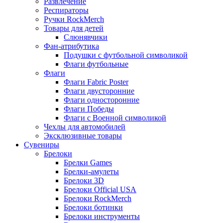
Развлечение
Респираторы
Ручки RockMerch
Товары для детей
Слюнявчики
Фан-атрибутика
Подушки с футбольной символикой
Флаги футбольные
Флаги
Флаги Fabric Poster
Флаги двусторонние
Флаги односторонние
Флаги Победы
Флаги с Военной символикой
Чехлы для автомобилей
Эксклюзивные товары
Сувениры
Брелоки
Брелки Games
Брелки-амулеты
Брелоки 3D
Брелоки Official USA
Брелоки RockMerch
Брелоки ботинки
Брелоки инструменты