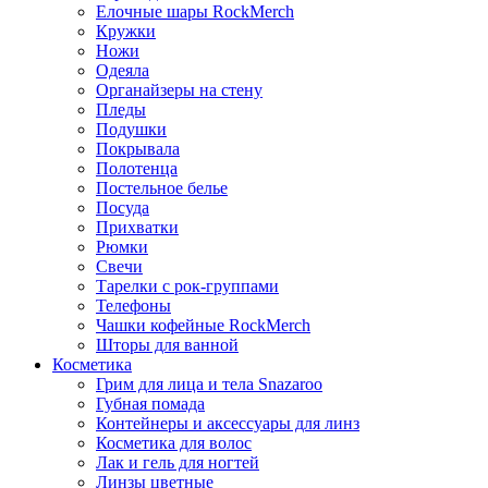
Елочные шары RockMerch
Кружки
Ножи
Одеяла
Органайзеры на стену
Пледы
Подушки
Покрывала
Полотенца
Постельное белье
Посуда
Прихватки
Рюмки
Свечи
Тарелки с рок-группами
Телефоны
Чашки кофейные RockMerch
Шторы для ванной
Косметика
Грим для лица и тела Snazaroo
Губная помада
Контейнеры и аксессуары для линз
Косметика для волос
Лак и гель для ногтей
Линзы цветные