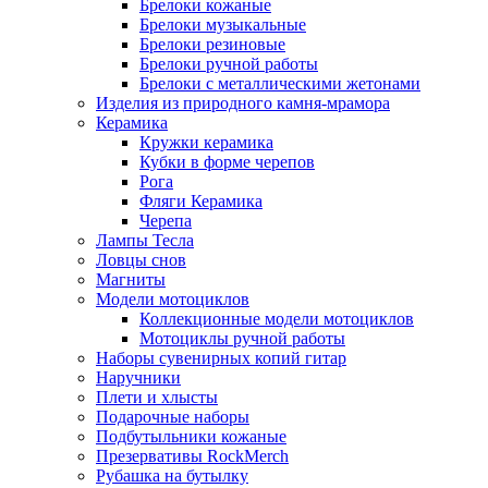
Брелоки кожаные
Брелоки музыкальные
Брелоки резиновые
Брелоки ручной работы
Брелоки с металлическими жетонами
Изделия из природного камня-мрамора
Керамика
Кружки керамика
Кубки в форме черепов
Рога
Фляги Керамика
Черепа
Лампы Тесла
Ловцы снов
Магниты
Модели мотоциклов
Коллекционные модели мотоциклов
Мотоциклы ручной работы
Наборы сувенирных копий гитар
Наручники
Плети и хлысты
Подарочные наборы
Подбутыльники кожаные
Презервативы RockMerch
Рубашка на бутылку