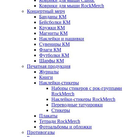
Коврики для мыши Classic
Коврики для мыши RockMerch
Концертный мерч
Банданы КМ
Бейсболки КМ
Кружки КМ
Магниты КМ
Наклейки и нашивки
Сувениры КМ
Флаги КМ
Футболки КМ
Шарфы КМ
Печатная продукция
Журналы
Книги
Наклейки-стикеры
Наборы стикеров с рок-группами
RockMerch
Наклейки-стикеры RockMerch
Переводные татуировки
Стикеры
Плакаты
Тетради RockMerch
Фотоальбомы и обложки
Противогазы