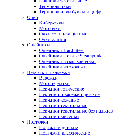
Нашивки текстильные
Термонашивки
Термонашивки буквы и цифры
Очки
Кибер-очки
Мотоочки
Очки солнцезащитные
Очки Хиппи
Ошейники
Ошейники Hard Steel
Ошейники в стиле Steampunk
Ошейники из мягкой кожи
Ошейники из экокожи
Перчатки и варежки
Варежки
Мотоперчатки
Перчатки готические
Перчатки и варежки детские
Перчатки кожаные
Перчатки текстильные
Перчатки текстильные без пальцев
Перчатки-митенки
Подтяжки
Подтяжки детские
Подтяжки классические