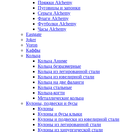
Пряжки Alchemy
Пуговицы и запонки
Серьги Alchemy
Флаги Alchemy
Футболки Alchemy
Часы Alchemy
Eastgate
Joker
Voron
Каффы
Кольца
Кольца Аниме
Кольца безразмерные
Кольца из легированной стали
Кольца из ювелирной стали
Кольца на две фаланги
Кольца стальные
Кольца-когти
Металлические кольца
Кулоны, подвески и бусы
Кулоны
Кулоны и бусы клыки
Кулоны и подвески из ювелирной стали
Кулоны из легированной стали
Кулоны из хирургической стали