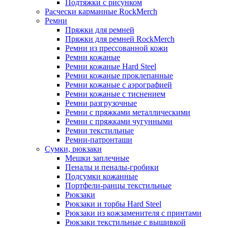
Подтяжки с рисунком
Расчески карманные RockMerch
Ремни
Пряжки для ремней
Пряжки для ремней RockMerch
Ремни из прессованной кожи
Ремни кожаные
Ремни кожаные Hard Steel
Ремни кожаные проклепанные
Ремни кожаные с аэрографией
Ремни кожаные с тиснением
Ремни разгрузочные
Ремни с пряжками металлическими
Ремни с пряжками чугунными
Ремни текстильные
Ремни-патронташи
Сумки, рюкзаки
Мешки заплечные
Пеналы и пеналы-гробики
Подсумки кожанные
Портфели-ранцы текстильные
Рюкзаки
Рюкзаки и торбы Hard Steel
Рюкзаки из кожзаменителя с принтами
Рюкзаки текстильные с вышивкой