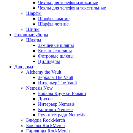
Чехлы для телефона кожаные
Чехлы для телефона текстильные
Шарфы
Шарфы зимние
Шарфы летние
Шипы
Головные уборы
Шляпы
Замшевые шляпы
Кожаные шляпы
Фетровые шляпы
Цилиндры
Для дома
Alchemy the Vault
Зеркала The Vault
Интерьер The Vault
Nemesis Now
Бокалы Кружки Рюмки
Другое
Интерьер Nemesis
Копилки Nemesis
Ручки тетради Nemesis
Блюдца RockMerch
Бокалы RockMerch
Гирлянды RockMerch