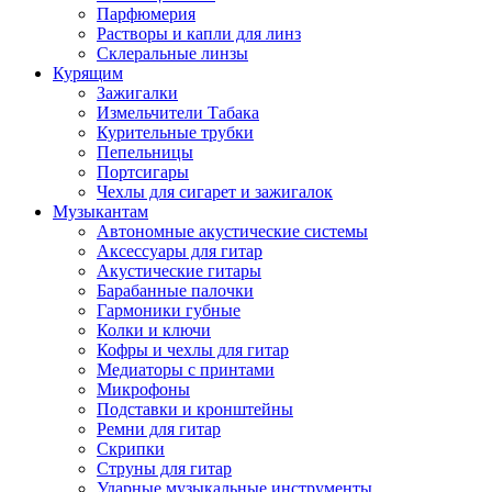
Парфюмерия
Растворы и капли для линз
Склеральные линзы
Курящим
Зажигалки
Измельчители Табака
Курительные трубки
Пепельницы
Портсигары
Чехлы для сигарет и зажигалок
Музыкантам
Автономные акустические системы
Аксессуары для гитар
Акустические гитары
Барабанные палочки
Гармоники губные
Колки и ключи
Кофры и чехлы для гитар
Медиаторы с принтами
Микрофоны
Подставки и кронштейны
Ремни для гитар
Скрипки
Струны для гитар
Ударные музыкальные инструменты