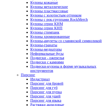
Кулоны кожаные
Кулоны металлические
Кулоны пластмассовые
Кулоны с золотистым оттенком
Кулоны с рок-группами RockMerch
Кулоны серии КНМ
Кулоны серии КНП
Кулоны стимпанк
Кулоны хромированные
Кулоны-амулеты со славянской символикой
Кулоны-гранаты
Кулоны-медиаторы
Неформальные бусы
Подвески - ожерелья
Подвески с камнями
Подвески-кулоны в форме музыкальных
инструментов
Пирсинг
Индастриал
Пирсинг для бровей
Пирсинг для губ
Пирсинг для пупка
Пирсинг для ушей
Пирсинг для языка
Растяжки акриловые