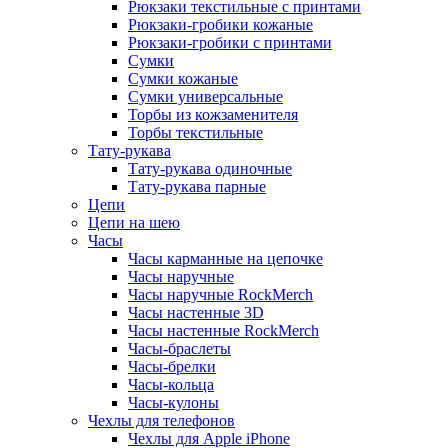
Рюкзаки текстильные с принтами
Рюкзаки-гробики кожаные
Рюкзаки-гробики с принтами
Сумки
Сумки кожаные
Сумки универсальные
Торбы из кожзаменителя
Торбы текстильные
Тату-рукава
Тату-рукава одиночные
Тату-рукава парные
Цепи
Цепи на шею
Часы
Часы карманные на цепочке
Часы наручные
Часы наручные RockMerch
Часы настенные 3D
Часы настенные RockMerch
Часы-браслеты
Часы-брелки
Часы-кольца
Часы-кулоны
Чехлы для телефонов
Чехлы для Apple iPhone