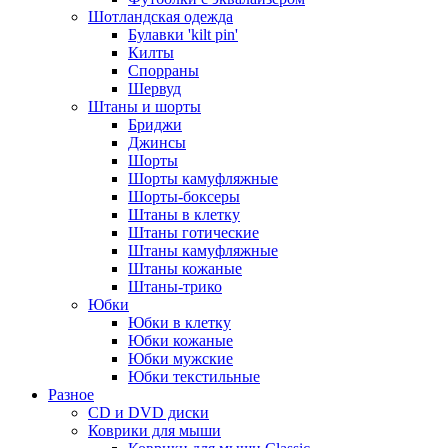
Шотландская одежда
Булавки 'kilt pin'
Килты
Спорраны
Шервуд
Штаны и шорты
Бриджи
Джинсы
Шорты
Шорты камуфляжные
Шорты-боксеры
Штаны в клетку
Штаны готические
Штаны камуфляжные
Штаны кожаные
Штаны-трико
Юбки
Юбки в клетку
Юбки кожаные
Юбки мужские
Юбки текстильные
Разное
CD и DVD диски
Коврики для мыши