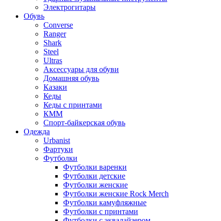
Электрогитары
Обувь
Converse
Ranger
Shark
Steel
Ultras
Аксессуары для обуви
Домашняя обувь
Казаки
Кеды
Кеды с принтами
КММ
Спорт-байкерская обувь
Одежда
Urbanist
Фартуки
Футболки
Футболки варенки
Футболки детские
Футболки женские
Футболки женские Rock Merch
Футболки камуфляжные
Футболки с принтами
Футболки с эквалайзером