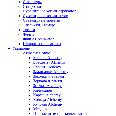
Спиннеры
Статуэтки
Сувенирные копии барабанов
Сувенирные копии гитар
Сувенирные монеты
Таблички, Номера
Трости
Фляги
Фляги RockMerch
Шевроны и вымпелы
Украшения
Alchemy Gothic
Бокалы Alchemy
Браслеты Alchemy
Броши Alchemy
Зажигалки Alchemy
Заколки и гребни
Зеркала и рамки
Значки Alchemy
Календарь
Карты Alchemy
Кольца Alchemy
Кулоны Alchemy
Медали
Письменные принадлежности