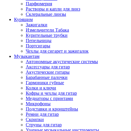
Парфюмерия
Растворы и капли для линз
Склеральные линзы
Курящим
Зажигалки
Измельчители Табака
Курительные трубки
Пепельницы
Портсигары
Чехлы для сигарет и зажигалок
Музыкантам
Автономные акустические системы
Аксессуары для гитар
Акустические гитары
Барабанные палочки
Гармоники губные
Колки и ключи
Кофры и чехлы для гитар
Медиаторы с принтами
Микрофоны
Подставки и кронштейны
Ремни для гитар
Скрипки
Струны для гитар
Ударные музыкальные инструменты