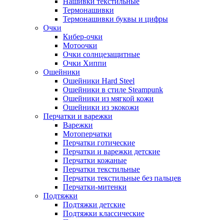
Нашивки текстильные
Термонашивки
Термонашивки буквы и цифры
Очки
Кибер-очки
Мотоочки
Очки солнцезащитные
Очки Хиппи
Ошейники
Ошейники Hard Steel
Ошейники в стиле Steampunk
Ошейники из мягкой кожи
Ошейники из экокожи
Перчатки и варежки
Варежки
Мотоперчатки
Перчатки готические
Перчатки и варежки детские
Перчатки кожаные
Перчатки текстильные
Перчатки текстильные без пальцев
Перчатки-митенки
Подтяжки
Подтяжки детские
Подтяжки классические