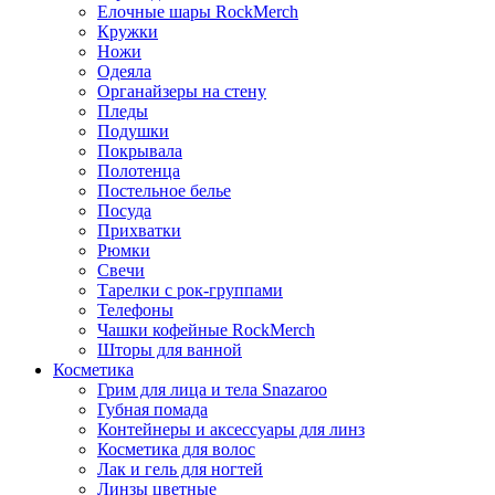
Елочные шары RockMerch
Кружки
Ножи
Одеяла
Органайзеры на стену
Пледы
Подушки
Покрывала
Полотенца
Постельное белье
Посуда
Прихватки
Рюмки
Свечи
Тарелки с рок-группами
Телефоны
Чашки кофейные RockMerch
Шторы для ванной
Косметика
Грим для лица и тела Snazaroo
Губная помада
Контейнеры и аксессуары для линз
Косметика для волос
Лак и гель для ногтей
Линзы цветные