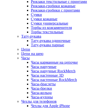
Рюкзаки текстильные с принтами
Рюкзаки-гробики кожаные
Рюкзаки-гробики с принтами
Сумки
Сумки кожаные
Сумки универсальные
Торбы из кожзаменителя
Торбы текстильные
Тату-рукава
Тату-рукава одиночные
Тату-рукава парные
Цепи
Цепи на шею
Часы
Часы карманные на цепочке
Часы наручные
Часы наручные RockMerch
Часы настенные 3D
Часы настенные RockMerch
Часы-браслеты
Часы-брелки
Часы-кольца
Часы-кулоны
Чехлы для телефонов
Чехлы для Apple iPhone