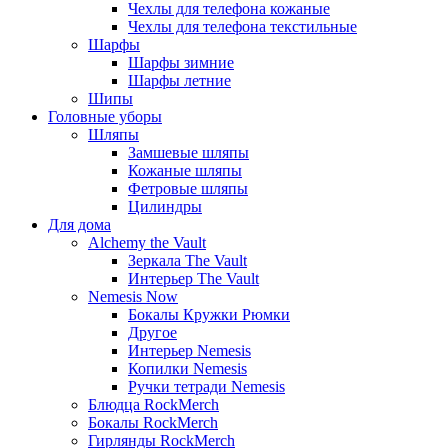
Чехлы для телефона кожаные
Чехлы для телефона текстильные
Шарфы
Шарфы зимние
Шарфы летние
Шипы
Головные уборы
Шляпы
Замшевые шляпы
Кожаные шляпы
Фетровые шляпы
Цилиндры
Для дома
Alchemy the Vault
Зеркала The Vault
Интерьер The Vault
Nemesis Now
Бокалы Кружки Рюмки
Другое
Интерьер Nemesis
Копилки Nemesis
Ручки тетради Nemesis
Блюдца RockMerch
Бокалы RockMerch
Гирлянды RockMerch