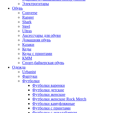
Электрогитары
Обувь
Converse
Ranger
Shark
Steel
Ultras
Аксессуары для обуви
Домашняя обувь
Казаки
Кеды
Кеды с принтами
КММ
Спорт-байкерская обувь
Одежда
Urbanist
Фартуки
Футболки
Футболки варенки
Футболки детские
Футболки женские
Футболки женские Rock Merch
Футболки камуфляжные
Футболки с принтами
Футболки с эквалайзером