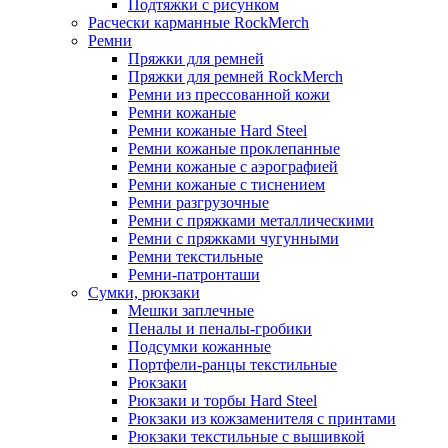
Подтяжки с рисунком
Расчески карманные RockMerch
Ремни
Пряжки для ремней
Пряжки для ремней RockMerch
Ремни из прессованной кожи
Ремни кожаные
Ремни кожаные Hard Steel
Ремни кожаные проклепанные
Ремни кожаные с аэрографией
Ремни кожаные с тиснением
Ремни разгрузочные
Ремни с пряжками металлическими
Ремни с пряжками чугунными
Ремни текстильные
Ремни-патронташи
Сумки, рюкзаки
Мешки заплечные
Пеналы и пеналы-гробики
Подсумки кожанные
Портфели-ранцы текстильные
Рюкзаки
Рюкзаки и торбы Hard Steel
Рюкзаки из кожзаменителя с принтами
Рюкзаки текстильные с вышивкой