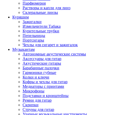
Парфюмерия
Растворы и капли для линз
Склеральные линзы
Курящим
Зажигалки
Измельчители Табака
Курительные трубки
Пепельницы
Портсигары
Чехлы для сигарет и зажигалок
Музыкантам
Автономные акустические системы
Аксессуары для гитар
Акустические гитары
Барабанные палочки
Гармоники губные
Колки и ключи
Кофры и чехлы для гитар
Медиаторы с принтами
Микрофоны
Подставки и кронштейны
Ремни для гитар
Скрипки
Струны для гитар
Ударные музыкальные инструменты