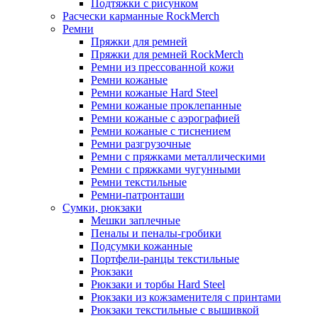
Подтяжки с рисунком
Расчески карманные RockMerch
Ремни
Пряжки для ремней
Пряжки для ремней RockMerch
Ремни из прессованной кожи
Ремни кожаные
Ремни кожаные Hard Steel
Ремни кожаные проклепанные
Ремни кожаные с аэрографией
Ремни кожаные с тиснением
Ремни разгрузочные
Ремни с пряжками металлическими
Ремни с пряжками чугунными
Ремни текстильные
Ремни-патронташи
Сумки, рюкзаки
Мешки заплечные
Пеналы и пеналы-гробики
Подсумки кожанные
Портфели-ранцы текстильные
Рюкзаки
Рюкзаки и торбы Hard Steel
Рюкзаки из кожзаменителя с принтами
Рюкзаки текстильные с вышивкой