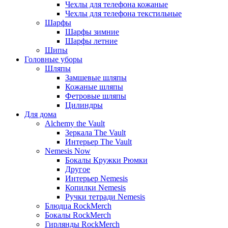
Чехлы для телефона кожаные
Чехлы для телефона текстильные
Шарфы
Шарфы зимние
Шарфы летние
Шипы
Головные уборы
Шляпы
Замшевые шляпы
Кожаные шляпы
Фетровые шляпы
Цилиндры
Для дома
Alchemy the Vault
Зеркала The Vault
Интерьер The Vault
Nemesis Now
Бокалы Кружки Рюмки
Другое
Интерьер Nemesis
Копилки Nemesis
Ручки тетради Nemesis
Блюдца RockMerch
Бокалы RockMerch
Гирлянды RockMerch