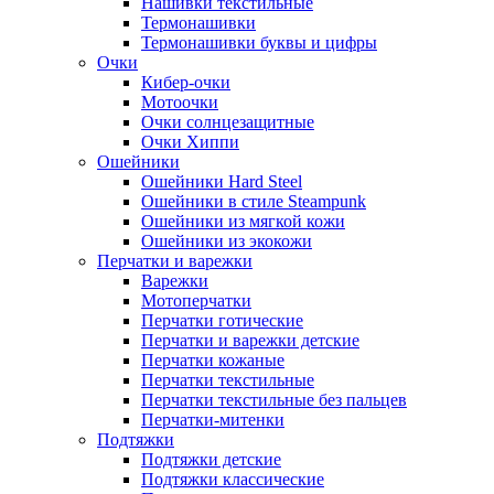
Нашивки текстильные
Термонашивки
Термонашивки буквы и цифры
Очки
Кибер-очки
Мотоочки
Очки солнцезащитные
Очки Хиппи
Ошейники
Ошейники Hard Steel
Ошейники в стиле Steampunk
Ошейники из мягкой кожи
Ошейники из экокожи
Перчатки и варежки
Варежки
Мотоперчатки
Перчатки готические
Перчатки и варежки детские
Перчатки кожаные
Перчатки текстильные
Перчатки текстильные без пальцев
Перчатки-митенки
Подтяжки
Подтяжки детские
Подтяжки классические