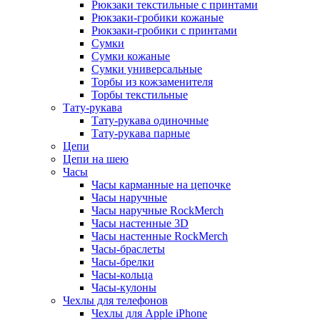
Рюкзаки текстильные с принтами
Рюкзаки-гробики кожаные
Рюкзаки-гробики с принтами
Сумки
Сумки кожаные
Сумки универсальные
Торбы из кожзаменителя
Торбы текстильные
Тату-рукава
Тату-рукава одиночные
Тату-рукава парные
Цепи
Цепи на шею
Часы
Часы карманные на цепочке
Часы наручные
Часы наручные RockMerch
Часы настенные 3D
Часы настенные RockMerch
Часы-браслеты
Часы-брелки
Часы-кольца
Часы-кулоны
Чехлы для телефонов
Чехлы для Apple iPhone