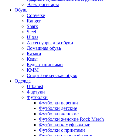
Электрогитары
Обувь
Converse
Ranger
Shark
Steel
Ultras
Аксессуары для обуви
Домашняя обувь
Казаки
Кеды
Кеды с принтами
КММ
Спорт-байкерская обувь
Одежда
Urbanist
Фартуки
Футболки
Футболки варенки
Футболки детские
Футболки женские
Футболки женские Rock Merch
Футболки камуфляжные
Футболки с принтами
Футболки с эквалайзером