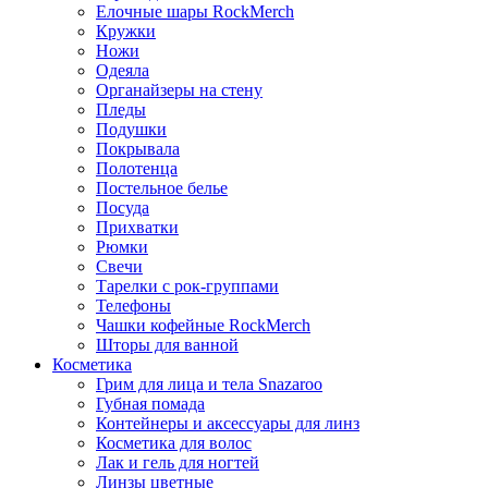
Елочные шары RockMerch
Кружки
Ножи
Одеяла
Органайзеры на стену
Пледы
Подушки
Покрывала
Полотенца
Постельное белье
Посуда
Прихватки
Рюмки
Свечи
Тарелки с рок-группами
Телефоны
Чашки кофейные RockMerch
Шторы для ванной
Косметика
Грим для лица и тела Snazaroo
Губная помада
Контейнеры и аксессуары для линз
Косметика для волос
Лак и гель для ногтей
Линзы цветные