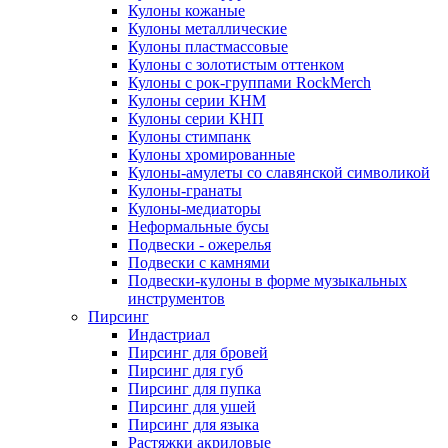
Кулоны кожаные
Кулоны металлические
Кулоны пластмассовые
Кулоны с золотистым оттенком
Кулоны с рок-группами RockMerch
Кулоны серии КНМ
Кулоны серии КНП
Кулоны стимпанк
Кулоны хромированные
Кулоны-амулеты со славянской символикой
Кулоны-гранаты
Кулоны-медиаторы
Неформальные бусы
Подвески - ожерелья
Подвески с камнями
Подвески-кулоны в форме музыкальных
инструментов
Пирсинг
Индастриал
Пирсинг для бровей
Пирсинг для губ
Пирсинг для пупка
Пирсинг для ушей
Пирсинг для языка
Растяжки акриловые