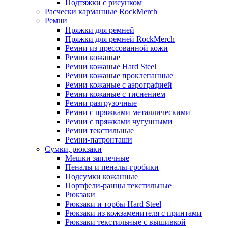
Подтяжки с рисунком
Расчески карманные RockMerch
Ремни
Пряжки для ремней
Пряжки для ремней RockMerch
Ремни из прессованной кожи
Ремни кожаные
Ремни кожаные Hard Steel
Ремни кожаные проклепанные
Ремни кожаные с аэрографией
Ремни кожаные с тиснением
Ремни разгрузочные
Ремни с пряжками металлическими
Ремни с пряжками чугунными
Ремни текстильные
Ремни-патронташи
Сумки, рюкзаки
Мешки заплечные
Пеналы и пеналы-гробики
Подсумки кожанные
Портфели-ранцы текстильные
Рюкзаки
Рюкзаки и торбы Hard Steel
Рюкзаки из кожзаменителя с принтами
Рюкзаки текстильные с вышивкой