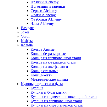
Пряжки Alchemy
Пуговицы и запонки
Серьги Alchemy
Флаги Alchemy
Футболки Alchemy
Часы Alchemy
Eastgate
Joker
Voron
Каффы
Кольца
Кольца Аниме
Кольца безразмерные
Кольца из легированной стали
Кольца из ювелирной стали
Кольца на две фаланги
Кольца стальные
Кольца-когти
Металлические кольца
Кулоны, подвески и бусы
Кулоны
Кулоны и бусы клыки
Кулоны и подвески из ювелирной стали
Кулоны из легированной стали
Кулоны из хирургической стали