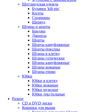
Шотландская одежда
Булавки 'kilt pin'
Килты
Спорраны
Шервуд
Штаны и шорты
Бриджи
Джинсы
Шорты
Шорты камуфляжные
Шорты-боксеры
Штаны в клетку
Штаны готические
Штаны камуфляжные
Штаны кожаные
Штаны-трико
Юбки
Юбки в клетку
Юбки кожаные
Юбки мужские
Юбки текстильные
Разное
CD и DVD диски
Коврики для мыши