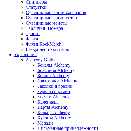
Спиннеры
Статуэтки
Сувенирные копии барабанов
Сувенирные копии гитар
Сувенирные монеты
Таблички, Номера
Трости
Фляги
Фляги RockMerch
Шевроны и вымпелы
Украшения
Alchemy Gothic
Бокалы Alchemy
Браслеты Alchemy
Броши Alchemy
Зажигалки Alchemy
Заколки и гребни
Зеркала и рамки
Значки Alchemy
Календарь
Карты Alchemy
Кольца Alchemy
Кулоны Alchemy
Медали
Письменные принадлежности