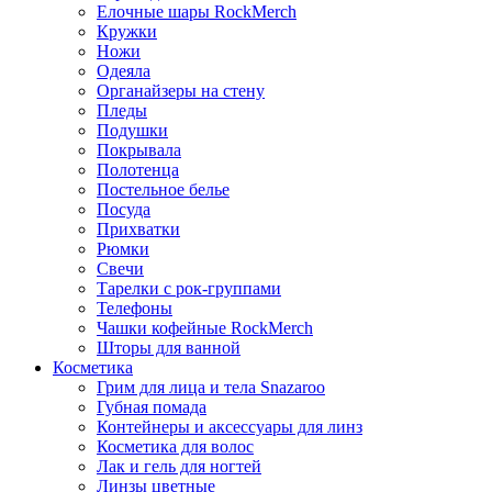
Елочные шары RockMerch
Кружки
Ножи
Одеяла
Органайзеры на стену
Пледы
Подушки
Покрывала
Полотенца
Постельное белье
Посуда
Прихватки
Рюмки
Свечи
Тарелки с рок-группами
Телефоны
Чашки кофейные RockMerch
Шторы для ванной
Косметика
Грим для лица и тела Snazaroo
Губная помада
Контейнеры и аксессуары для линз
Косметика для волос
Лак и гель для ногтей
Линзы цветные