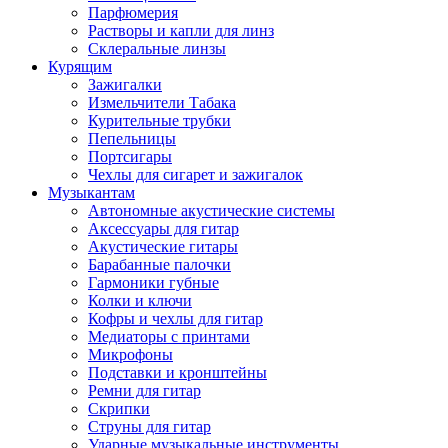
Парфюмерия
Растворы и капли для линз
Склеральные линзы
Курящим
Зажигалки
Измельчители Табака
Курительные трубки
Пепельницы
Портсигары
Чехлы для сигарет и зажигалок
Музыкантам
Автономные акустические системы
Аксессуары для гитар
Акустические гитары
Барабанные палочки
Гармоники губные
Колки и ключи
Кофры и чехлы для гитар
Медиаторы с принтами
Микрофоны
Подставки и кронштейны
Ремни для гитар
Скрипки
Струны для гитар
Ударные музыкальные инструменты