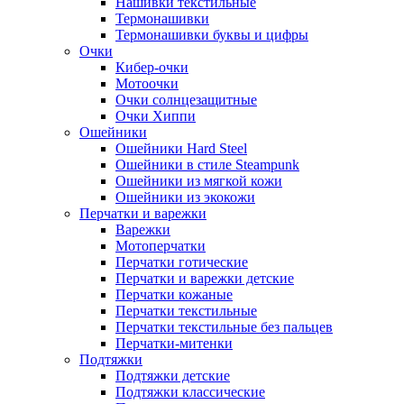
Нашивки текстильные
Термонашивки
Термонашивки буквы и цифры
Очки
Кибер-очки
Мотоочки
Очки солнцезащитные
Очки Хиппи
Ошейники
Ошейники Hard Steel
Ошейники в стиле Steampunk
Ошейники из мягкой кожи
Ошейники из экокожи
Перчатки и варежки
Варежки
Мотоперчатки
Перчатки готические
Перчатки и варежки детские
Перчатки кожаные
Перчатки текстильные
Перчатки текстильные без пальцев
Перчатки-митенки
Подтяжки
Подтяжки детские
Подтяжки классические