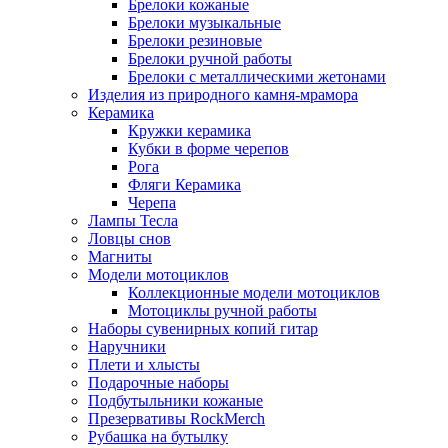
Брелоки кожаные
Брелоки музыкальные
Брелоки резиновые
Брелоки ручной работы
Брелоки с металлическими жетонами
Изделия из природного камня-мрамора
Керамика
Кружки керамика
Кубки в форме черепов
Рога
Фляги Керамика
Черепа
Лампы Тесла
Ловцы снов
Магниты
Модели мотоциклов
Коллекционные модели мотоциклов
Мотоциклы ручной работы
Наборы сувенирных копий гитар
Наручники
Плети и хлысты
Подарочные наборы
Подбутыльники кожаные
Презервативы RockMerch
Рубашка на бутылку