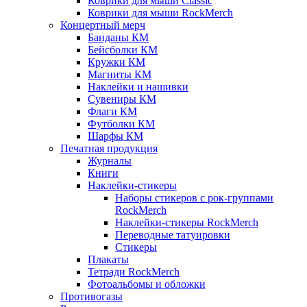
Коврики для мыши Classic
Коврики для мыши RockMerch
Концертный мерч
Банданы КМ
Бейсболки КМ
Кружки КМ
Магниты КМ
Наклейки и нашивки
Сувениры КМ
Флаги КМ
Футболки КМ
Шарфы КМ
Печатная продукция
Журналы
Книги
Наклейки-стикеры
Наборы стикеров с рок-группами
RockMerch
Наклейки-стикеры RockMerch
Переводные татуировки
Стикеры
Плакаты
Тетради RockMerch
Фотоальбомы и обложки
Противогазы