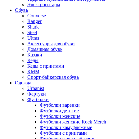
Электрогитары
Обувь
Converse
Ranger
Shark
Steel
Ultras
Аксессуары для обуви
Домашняя обувь
Казаки
Кеды
Кеды с принтами
КММ
Спорт-байкерская обувь
Одежда
Urbanist
Фартуки
Футболки
Футболки варенки
Футболки детские
Футболки женские
Футболки женские Rock Merch
Футболки камуфляжные
Футболки с принтами
Футболки с эквалайзером