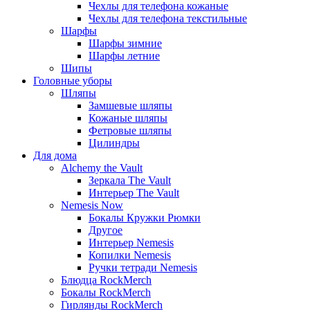
Чехлы для телефона кожаные
Чехлы для телефона текстильные
Шарфы
Шарфы зимние
Шарфы летние
Шипы
Головные уборы
Шляпы
Замшевые шляпы
Кожаные шляпы
Фетровые шляпы
Цилиндры
Для дома
Alchemy the Vault
Зеркала The Vault
Интерьер The Vault
Nemesis Now
Бокалы Кружки Рюмки
Другое
Интерьер Nemesis
Копилки Nemesis
Ручки тетради Nemesis
Блюдца RockMerch
Бокалы RockMerch
Гирлянды RockMerch