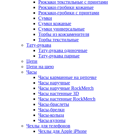
Рюкзаки текстильные с принтами
Рюкзаки-гробики кожаные
Рюкзаки-гробики с принтами
Сумки
Сумки кожаные
Сумки универсальные
Торбы из кожзаменителя
Торбы текстильные
Тату-рукава
Тату-рукава одиночные
Тату-рукава парные
Цепи
Цепи на шею
Часы
Часы карманные на цепочке
Часы наручные
Часы наручные RockMerch
Часы настенные 3D
Часы настенные RockMerch
Часы-браслеты
Часы-брелки
Часы-кольца
Часы-кулоны
Чехлы для телефонов
Чехлы для Apple iPhone