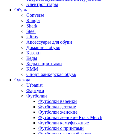
Электрогитары
Обувь
Converse
Ranger
Shark
Steel
Ultras
Аксессуары для обуви
Домашняя обувь
Казаки
Кеды
Кеды с принтами
КММ
Спорт-байкерская обувь
Одежда
Urbanist
Фартуки
Футболки
Футболки варенки
Футболки детские
Футболки женские
Футболки женские Rock Merch
Футболки камуфляжные
Футболки с принтами
Футболки с эквалайзером