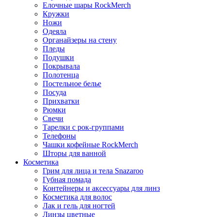
Елочные шары RockMerch
Кружки
Ножи
Одеяла
Органайзеры на стену
Пледы
Подушки
Покрывала
Полотенца
Постельное белье
Посуда
Прихватки
Рюмки
Свечи
Тарелки с рок-группами
Телефоны
Чашки кофейные RockMerch
Шторы для ванной
Косметика
Грим для лица и тела Snazaroo
Губная помада
Контейнеры и аксессуары для линз
Косметика для волос
Лак и гель для ногтей
Линзы цветные