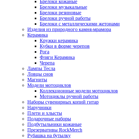
Брелоки кожаные
Брелоки музыкальные
Брелоки резиновые
Брелоки ручной работы
Брелоки с металлическими жетонами
Изделия из природного камня-мрамора
Керамика
Кружки керамика
Кубки в форме черепов
Рога
Фляги Керамика
Черепа
Лампы Тесла
Ловцы снов
Магниты
Модели мотоциклов
Коллекционные модели мотоциклов
Мотоциклы ручной работы
Наборы сувенирных копий гитар
Наручники
Плети и хлысты
Подарочные наборы
Подбутыльники кожаные
Презервативы RockMerch
Рубашка на бутылку