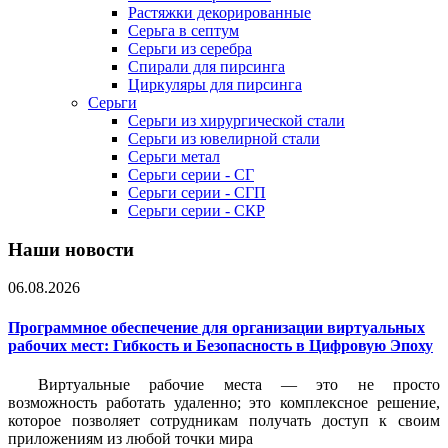
Растяжки декорированные
Серьга в септум
Серьги из серебра
Спирали для пирсинга
Циркуляры для пирсинга
Серьги
Серьги из хирургической стали
Серьги из ювелирной стали
Серьги метал
Серьги серии - СГ
Серьги серии - СГП
Серьги серии - СКР
Наши новости
06.08.2026
Программное обеспечение для организации виртуальных
рабочих мест: Гибкость и Безопасность в Цифровую Эпоху
Виртуальные рабочие места — это не просто
возможность работать удаленно; это комплексное решение,
которое позволяет сотрудникам получать доступ к своим
приложениям из любой точки мира