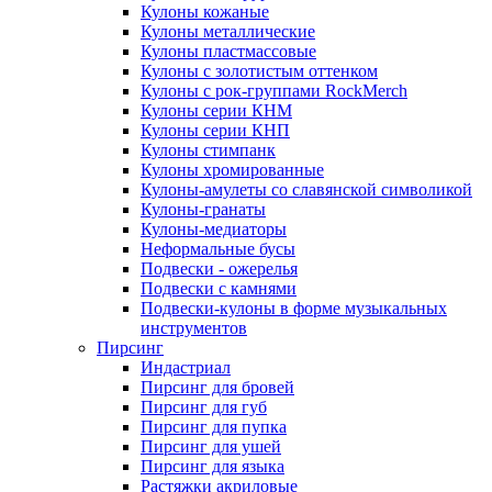
Кулоны кожаные
Кулоны металлические
Кулоны пластмассовые
Кулоны с золотистым оттенком
Кулоны с рок-группами RockMerch
Кулоны серии КНМ
Кулоны серии КНП
Кулоны стимпанк
Кулоны хромированные
Кулоны-амулеты со славянской символикой
Кулоны-гранаты
Кулоны-медиаторы
Неформальные бусы
Подвески - ожерелья
Подвески с камнями
Подвески-кулоны в форме музыкальных
инструментов
Пирсинг
Индастриал
Пирсинг для бровей
Пирсинг для губ
Пирсинг для пупка
Пирсинг для ушей
Пирсинг для языка
Растяжки акриловые