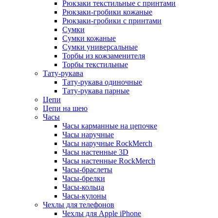
Рюкзаки текстильные с принтами
Рюкзаки-гробики кожаные
Рюкзаки-гробики с принтами
Сумки
Сумки кожаные
Сумки универсальные
Торбы из кожзаменителя
Торбы текстильные
Тату-рукава
Тату-рукава одиночные
Тату-рукава парные
Цепи
Цепи на шею
Часы
Часы карманные на цепочке
Часы наручные
Часы наручные RockMerch
Часы настенные 3D
Часы настенные RockMerch
Часы-браслеты
Часы-брелки
Часы-кольца
Часы-кулоны
Чехлы для телефонов
Чехлы для Apple iPhone