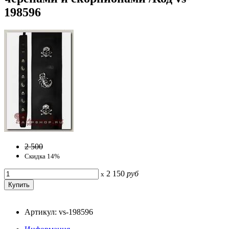
198596
2 500
Скидка 14%
2 150
руб
x
Артикул: vs-198596