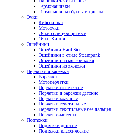
Нашивки текстильные
Термонашивки
Термонашивки буквы и цифры
Очки
Кибер-очки
Мотоочки
Очки солнцезащитные
Очки Хиппи
Ошейники
Ошейники Hard Steel
Ошейники в стиле Steampunk
Ошейники из мягкой кожи
Ошейники из экокожи
Перчатки и варежки
Варежки
Мотоперчатки
Перчатки готические
Перчатки и варежки детские
Перчатки кожаные
Перчатки текстильные
Перчатки текстильные без пальцев
Перчатки-митенки
Подтяжки
Подтяжки детские
Подтяжки классические