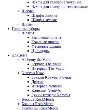
Чехлы для телефона кожаные
Чехлы для телефона текстильные
Шарфы
Шарфы зимние
Шарфы летние
Шипы
Головные уборы
Шляпы
Замшевые шляпы
Кожаные шляпы
Фетровые шляпы
Цилиндры
Для дома
Alchemy the Vault
Зеркала The Vault
Интерьер The Vault
Nemesis Now
Бокалы Кружки Рюмки
Другое
Интерьер Nemesis
Копилки Nemesis
Ручки тетради Nemesis
Блюдца RockMerch
Бокалы RockMerch
Гирлянды RockMerch