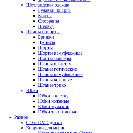
Шотландская одежда
Булавки 'kilt pin'
Килты
Спорраны
Шервуд
Штаны и шорты
Бриджи
Джинсы
Шорты
Шорты камуфляжные
Шорты-боксеры
Штаны в клетку
Штаны готические
Штаны камуфляжные
Штаны кожаные
Штаны-трико
Юбки
Юбки в клетку
Юбки кожаные
Юбки мужские
Юбки текстильные
Разное
CD и DVD диски
Коврики для мыши