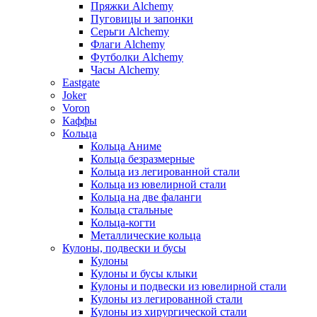
Пряжки Alchemy
Пуговицы и запонки
Серьги Alchemy
Флаги Alchemy
Футболки Alchemy
Часы Alchemy
Eastgate
Joker
Voron
Каффы
Кольца
Кольца Аниме
Кольца безразмерные
Кольца из легированной стали
Кольца из ювелирной стали
Кольца на две фаланги
Кольца стальные
Кольца-когти
Металлические кольца
Кулоны, подвески и бусы
Кулоны
Кулоны и бусы клыки
Кулоны и подвески из ювелирной стали
Кулоны из легированной стали
Кулоны из хирургической стали