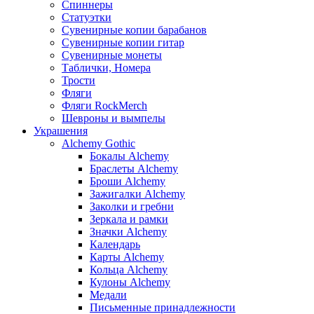
Спиннеры
Статуэтки
Сувенирные копии барабанов
Сувенирные копии гитар
Сувенирные монеты
Таблички, Номера
Трости
Фляги
Фляги RockMerch
Шевроны и вымпелы
Украшения
Alchemy Gothic
Бокалы Alchemy
Браслеты Alchemy
Броши Alchemy
Зажигалки Alchemy
Заколки и гребни
Зеркала и рамки
Значки Alchemy
Календарь
Карты Alchemy
Кольца Alchemy
Кулоны Alchemy
Медали
Письменные принадлежности