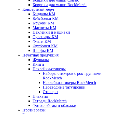
Коврики для мыши Classic
Коврики для мыши RockMerch
Концертный мерч
Банданы КМ
Бейсболки КМ
Кружки КМ
Магниты КМ
Наклейки и нашивки
Сувениры КМ
Флаги КМ
Футболки КМ
Шарфы КМ
Печатная продукция
Журналы
Книги
Наклейки-стикеры
Наборы стикеров с рок-группами
RockMerch
Наклейки-стикеры RockMerch
Переводные татуировки
Стикеры
Плакаты
Тетради RockMerch
Фотоальбомы и обложки
Противогазы