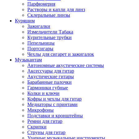
Парфюмерия
Растворы и капли для линз
Склеральные линзы
Курящим
Зажигалки
Измельчители Табака
Курительные трубки
Пепельницы
Портсигары
Чехлы для сигарет и зажигалок
Музыкантам
Автономные акустические системы
Аксессуары для гитар
Акустические гитары
Барабанные палочки
Гармоники губные
Колки и ключи
Кофры и чехлы для гитар
Медиаторы с принтами
Микрофоны
Подставки и кронштейны
Ремни для гитар
Скрипки
Струны для гитар
Ударные музыкальные инструменты