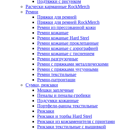
Подтяжки с рисунком
Расчески карманные RockMerch
Ремни
Пряжки для ремней
Пряжки для ремней RockMerch
Ремни из прессованной кожи
Ремни кожаные
Ремни кожаные Hard Steel
Ремни кожаные проклепанные
Ремни кожаные с аэрографией
Ремни кожаные с тиснением
Ремни разгрузочные
Ремни с пряжками металлическими
Ремни с пряжками чугунными
Ремни текстильные
Ремни-патронташи
Сумки, рюкзаки
Мешки заплечные
Пеналы и пеналы-гробики
Подсумки кожанные
Портфели-ранцы текстильные
Рюкзаки
Рюкзаки и торбы Hard Steel
Рюкзаки из кожзаменителя с принтами
Рюкзаки текстильные с вышивкой