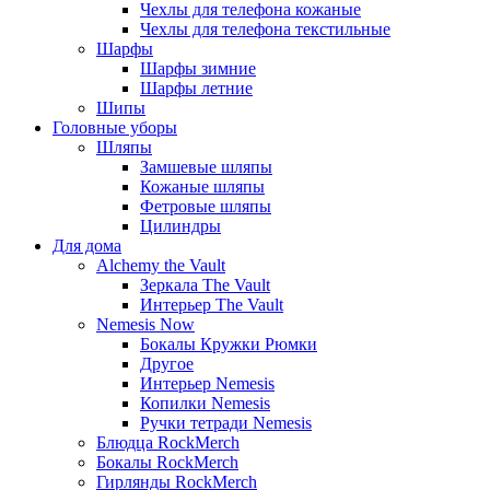
Чехлы для телефона кожаные
Чехлы для телефона текстильные
Шарфы
Шарфы зимние
Шарфы летние
Шипы
Головные уборы
Шляпы
Замшевые шляпы
Кожаные шляпы
Фетровые шляпы
Цилиндры
Для дома
Alchemy the Vault
Зеркала The Vault
Интерьер The Vault
Nemesis Now
Бокалы Кружки Рюмки
Другое
Интерьер Nemesis
Копилки Nemesis
Ручки тетради Nemesis
Блюдца RockMerch
Бокалы RockMerch
Гирлянды RockMerch