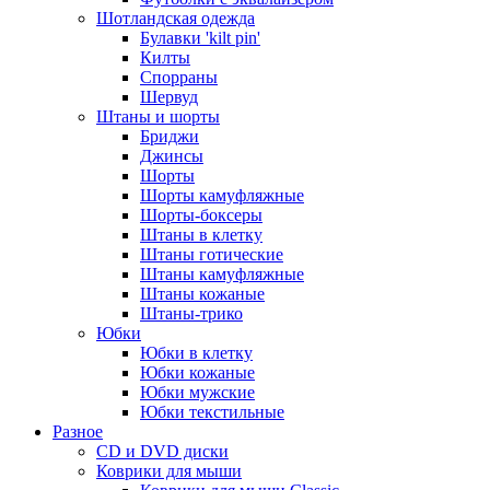
Шотландская одежда
Булавки 'kilt pin'
Килты
Спорраны
Шервуд
Штаны и шорты
Бриджи
Джинсы
Шорты
Шорты камуфляжные
Шорты-боксеры
Штаны в клетку
Штаны готические
Штаны камуфляжные
Штаны кожаные
Штаны-трико
Юбки
Юбки в клетку
Юбки кожаные
Юбки мужские
Юбки текстильные
Разное
CD и DVD диски
Коврики для мыши