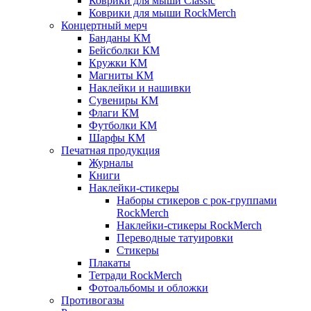
Коврики для мыши Classic
Коврики для мыши RockMerch
Концертный мерч
Банданы КМ
Бейсболки КМ
Кружки КМ
Магниты КМ
Наклейки и нашивки
Сувениры КМ
Флаги КМ
Футболки КМ
Шарфы КМ
Печатная продукция
Журналы
Книги
Наклейки-стикеры
Наборы стикеров с рок-группами
RockMerch
Наклейки-стикеры RockMerch
Переводные татуировки
Стикеры
Плакаты
Тетради RockMerch
Фотоальбомы и обложки
Противогазы