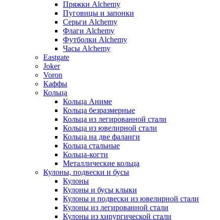
Пряжки Alchemy
Пуговицы и запонки
Серьги Alchemy
Флаги Alchemy
Футболки Alchemy
Часы Alchemy
Eastgate
Joker
Voron
Каффы
Кольца
Кольца Аниме
Кольца безразмерные
Кольца из легированной стали
Кольца из ювелирной стали
Кольца на две фаланги
Кольца стальные
Кольца-когти
Металлические кольца
Кулоны, подвески и бусы
Кулоны
Кулоны и бусы клыки
Кулоны и подвески из ювелирной стали
Кулоны из легированной стали
Кулоны из хирургической стали