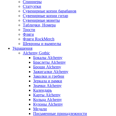
Спиннеры
Статуэтки
Сувенирные копии барабанов
Сувенирные копии гитар
Сувенирные монеты
Таблички, Номера
Трости
Фляги
Фляги RockMerch
Шевроны и вымпелы
Украшения
Alchemy Gothic
Бокалы Alchemy
Браслеты Alchemy
Броши Alchemy
Зажигалки Alchemy
Заколки и гребни
Зеркала и рамки
Значки Alchemy
Календарь
Карты Alchemy
Кольца Alchemy
Кулоны Alchemy
Медали
Письменные принадлежности