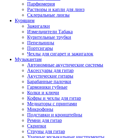
Парфюмерия
Растворы и капли для линз
Склеральные линзы
Курящим
Зажигалки
Измельчители Табака
Курительные трубки
Пепельницы
Портсигары
Чехлы для сигарет и зажигалок
Музыкантам
Автономные акустические системы
Аксессуары для гитар
Акустические гитары
Барабанные палочки
Гармоники губные
Колки и ключи
Кофры и чехлы для гитар
Медиаторы с принтами
Микрофоны
Подставки и кронштейны
Ремни для гитар
Скрипки
Струны для гитар
Ударные музыкальные инструменты