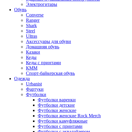
Электрогитары
Обувь
Converse
Ranger
Shark
Steel
Ultras
Аксессуары для обуви
Домашняя обувь
Казаки
Кеды
Кеды с принтами
КММ
Спорт-байкерская обувь
Одежда
Urbanist
Фартуки
Футболки
Футболки варенки
Футболки детские
Футболки женские
Футболки женские Rock Merch
Футболки камуфляжные
Футболки с принтами
Футболки с эквалайзером