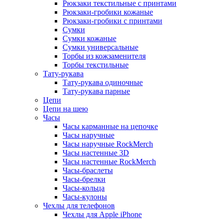
Рюкзаки текстильные с принтами
Рюкзаки-гробики кожаные
Рюкзаки-гробики с принтами
Сумки
Сумки кожаные
Сумки универсальные
Торбы из кожзаменителя
Торбы текстильные
Тату-рукава
Тату-рукава одиночные
Тату-рукава парные
Цепи
Цепи на шею
Часы
Часы карманные на цепочке
Часы наручные
Часы наручные RockMerch
Часы настенные 3D
Часы настенные RockMerch
Часы-браслеты
Часы-брелки
Часы-кольца
Часы-кулоны
Чехлы для телефонов
Чехлы для Apple iPhone