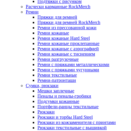
Подтяжки с рисунком
Расчески карманные RockMerch
Ремни
Пряжки для ремней
Пряжки для ремней RockMerch
Ремни из прессованной кожи
Ремни кожаные
Ремни кожаные Hard Steel
Ремни кожаные проклепанные
Ремни кожаные с аэрографией
Ремни кожаные с тиснением
Ремни разгрузочные
Ремни с пряжками металлическими
Ремни с пряжками чугунными
Ремни текстильные
Ремни-патронташи
Сумки, рюкзаки
Мешки заплечные
Пеналы и пеналы-гробики
Подсумки кожанные
Портфели-ранцы текстильные
Рюкзаки
Рюкзаки и торбы Hard Steel
Рюкзаки из кожзаменителя с принтами
Рюкзаки текстильные с вышивкой