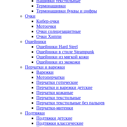
Нашивки текстильные
Термонашивки
Термонашивки буквы и цифры
Очки
Кибер-очки
Мотоочки
Очки солнцезащитные
Очки Хиппи
Ошейники
Ошейники Hard Steel
Ошейники в стиле Steampunk
Ошейники из мягкой кожи
Ошейники из экокожи
Перчатки и варежки
Варежки
Мотоперчатки
Перчатки готические
Перчатки и варежки детские
Перчатки кожаные
Перчатки текстильные
Перчатки текстильные без пальцев
Перчатки-митенки
Подтяжки
Подтяжки детские
Подтяжки классические