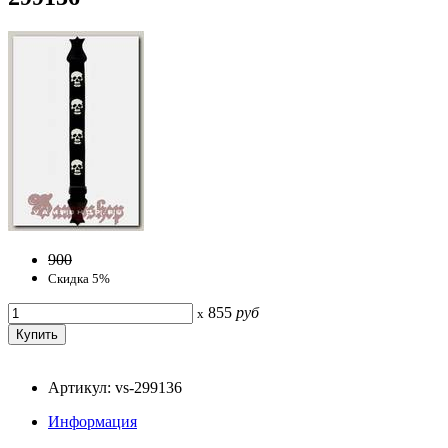
900
Скидка 5%
855
руб
x
Артикул: vs-299136
Информация