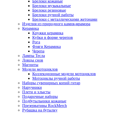
Брелоки кожаные
Брелоки музыкальные
Брелоки резиновые
Брелоки ручной работы
Брелоки с металлическими жетонами
Изделия из природного камня-мрамора
Керамика
Кружки керамика
Кубки в форме черепов
Рога
Фляги Керамика
Черепа
Лампы Тесла
Ловцы снов
Магниты
Модели мотоциклов
Коллекционные модели мотоциклов
Мотоциклы ручной работы
Наборы сувенирных копий гитар
Наручники
Плети и хлысты
Подарочные наборы
Подбутыльники кожаные
Презервативы RockMerch
Рубашка на бутылку