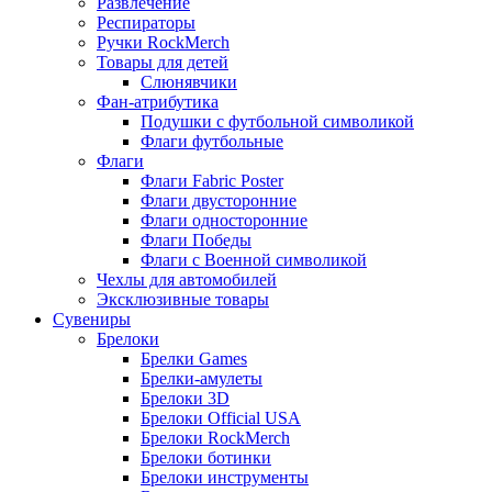
Развлечение
Респираторы
Ручки RockMerch
Товары для детей
Слюнявчики
Фан-атрибутика
Подушки с футбольной символикой
Флаги футбольные
Флаги
Флаги Fabric Poster
Флаги двусторонние
Флаги односторонние
Флаги Победы
Флаги с Военной символикой
Чехлы для автомобилей
Эксклюзивные товары
Сувениры
Брелоки
Брелки Games
Брелки-амулеты
Брелоки 3D
Брелоки Official USA
Брелоки RockMerch
Брелоки ботинки
Брелоки инструменты