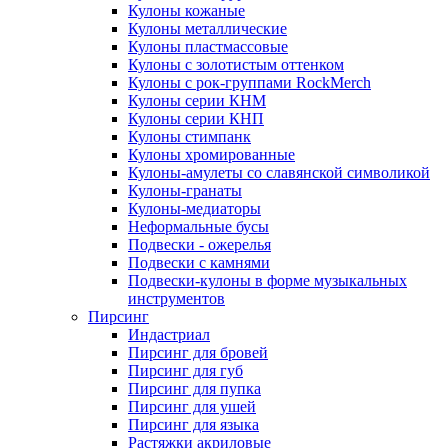
Кулоны кожаные
Кулоны металлические
Кулоны пластмассовые
Кулоны с золотистым оттенком
Кулоны с рок-группами RockMerch
Кулоны серии КНМ
Кулоны серии КНП
Кулоны стимпанк
Кулоны хромированные
Кулоны-амулеты со славянской символикой
Кулоны-гранаты
Кулоны-медиаторы
Неформальные бусы
Подвески - ожерелья
Подвески с камнями
Подвески-кулоны в форме музыкальных
инструментов
Пирсинг
Индастриал
Пирсинг для бровей
Пирсинг для губ
Пирсинг для пупка
Пирсинг для ушей
Пирсинг для языка
Растяжки акриловые