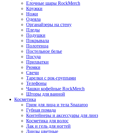
Елочные шары RockMerch
Кружки
Ножи
Одеяла
Органайзеры на стену
Пледы
Подушки
Покрывала
Полотенца
Постельное белье
Посуда
Прихватки
Рюмки
Свечи
Тарелки с рок-группами
Телефоны
Чашки кофейные RockMerch
Шторы для ванной
Косметика
Грим для лица и тела Snazaroo
Губная помада
Контейнеры и аксессуары для линз
Косметика для волос
Лак и гель для ногтей
Линзы цветные