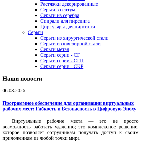
Растяжки декорированные
Серьга в септум
Серьги из серебра
Спирали для пирсинга
Циркуляры для пирсинга
Серьги
Серьги из хирургической стали
Серьги из ювелирной стали
Серьги метал
Серьги серии - СГ
Серьги серии - СГП
Серьги серии - СКР
Наши новости
06.08.2026
Программное обеспечение для организации виртуальных
рабочих мест: Гибкость и Безопасность в Цифровую Эпоху
Виртуальные рабочие места — это не просто
возможность работать удаленно; это комплексное решение,
которое позволяет сотрудникам получать доступ к своим
приложениям из любой точки мира