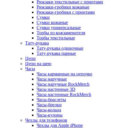
Рюкзаки текстильные с принтами
Рюкзаки-гробики кожаные
Рюкзаки-гробики с принтами
Сумки
Сумки кожаные
Сумки универсальные
Торбы из кожзаменителя
Торбы текстильные
Тату-рукава
Тату-рукава одиночные
Тату-рукава парные
Цепи
Цепи на шею
Часы
Часы карманные на цепочке
Часы наручные
Часы наручные RockMerch
Часы настенные 3D
Часы настенные RockMerch
Часы-браслеты
Часы-брелки
Часы-кольца
Часы-кулоны
Чехлы для телефонов
Чехлы для Apple iPhone