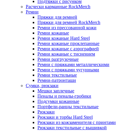
Подтяжки с рисунком
Расчески карманные RockMerch
Ремни
Пряжки для ремней
Пряжки для ремней RockMerch
Ремни из прессованной кожи
Ремни кожаные
Ремни кожаные Hard Steel
Ремни кожаные проклепанные
Ремни кожаные с аэрографией
Ремни кожаные с тиснением
Ремни разгрузочные
Ремни с пряжками металлическими
Ремни с пряжками чугунными
Ремни текстильные
Ремни-патронташи
Сумки, рюкзаки
Мешки заплечные
Пеналы и пеналы-гробики
Подсумки кожанные
Портфели-ранцы текстильные
Рюкзаки
Рюкзаки и торбы Hard Steel
Рюкзаки из кожзаменителя с принтами
Рюкзаки текстильные с вышивкой