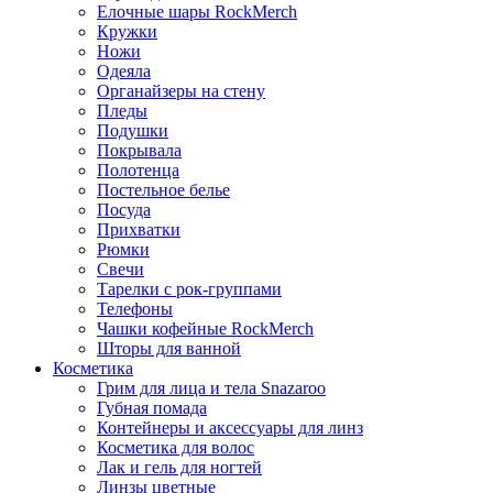
Елочные шары RockMerch
Кружки
Ножи
Одеяла
Органайзеры на стену
Пледы
Подушки
Покрывала
Полотенца
Постельное белье
Посуда
Прихватки
Рюмки
Свечи
Тарелки с рок-группами
Телефоны
Чашки кофейные RockMerch
Шторы для ванной
Косметика
Грим для лица и тела Snazaroo
Губная помада
Контейнеры и аксессуары для линз
Косметика для волос
Лак и гель для ногтей
Линзы цветные