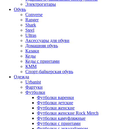
Электрогитары
Обувь
Converse
Ranger
Shark
Steel
Ultras
Аксессуары для обуви
Домашняя обувь
Казаки
Кеды
Кеды с принтами
КММ
Спорт-байкерская обувь
Одежда
Urbanist
Фартуки
Футболки
Футболки варенки
Футболки детские
Футболки женские
Футболки женские Rock Merch
Футболки камуфляжные
Футболки с принтами
Футболки с эквалайзером