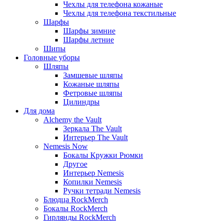
Чехлы для телефона кожаные
Чехлы для телефона текстильные
Шарфы
Шарфы зимние
Шарфы летние
Шипы
Головные уборы
Шляпы
Замшевые шляпы
Кожаные шляпы
Фетровые шляпы
Цилиндры
Для дома
Alchemy the Vault
Зеркала The Vault
Интерьер The Vault
Nemesis Now
Бокалы Кружки Рюмки
Другое
Интерьер Nemesis
Копилки Nemesis
Ручки тетради Nemesis
Блюдца RockMerch
Бокалы RockMerch
Гирлянды RockMerch