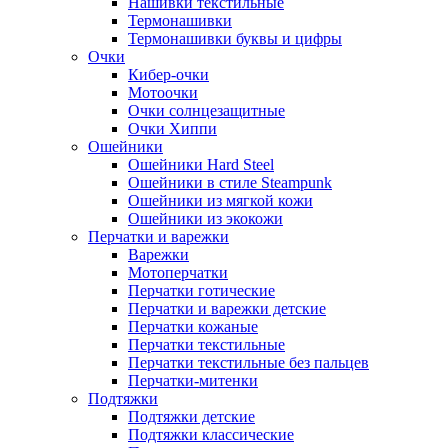
Нашивки текстильные
Термонашивки
Термонашивки буквы и цифры
Очки
Кибер-очки
Мотоочки
Очки солнцезащитные
Очки Хиппи
Ошейники
Ошейники Hard Steel
Ошейники в стиле Steampunk
Ошейники из мягкой кожи
Ошейники из экокожи
Перчатки и варежки
Варежки
Мотоперчатки
Перчатки готические
Перчатки и варежки детские
Перчатки кожаные
Перчатки текстильные
Перчатки текстильные без пальцев
Перчатки-митенки
Подтяжки
Подтяжки детские
Подтяжки классические