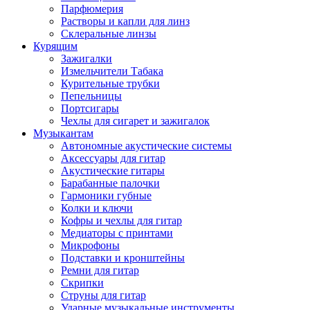
Парфюмерия
Растворы и капли для линз
Склеральные линзы
Курящим
Зажигалки
Измельчители Табака
Курительные трубки
Пепельницы
Портсигары
Чехлы для сигарет и зажигалок
Музыкантам
Автономные акустические системы
Аксессуары для гитар
Акустические гитары
Барабанные палочки
Гармоники губные
Колки и ключи
Кофры и чехлы для гитар
Медиаторы с принтами
Микрофоны
Подставки и кронштейны
Ремни для гитар
Скрипки
Струны для гитар
Ударные музыкальные инструменты