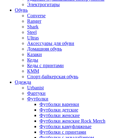
Электрогитары
Обувь
Converse
Ranger
Shark
Steel
Ultras
Аксессуары для обуви
Домашняя обувь
Казаки
Кеды
Кеды с принтами
КММ
Спорт-байкерская обувь
Одежда
Urbanist
Фартуки
Футболки
Футболки варенки
Футболки детские
Футболки женские
Футболки женские Rock Merch
Футболки камуфляжные
Футболки с принтами
Футболки с эквалайзером