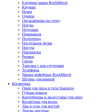
Елочные шары RockMerch
Кружки
Ножи
Одеяла
Органайзеры на стену
Пледы
Подушки
Покрывала
Полотенца
Постельное белье
Посуда
Прихватки
Рюмки
Свечи
Тарелки с рок-группами
Телефоны
Чашки кофейные RockMerch
Шторы для ванной
Косметика
Грим для лица и тела Snazaroo
Губная помада
Контейнеры и аксессуары для линз
Косметика для волос
Лак и гель для ногтей
Линзы цветные