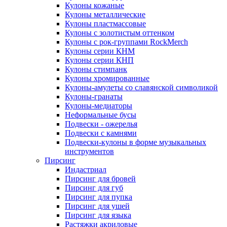
Кулоны кожаные
Кулоны металлические
Кулоны пластмассовые
Кулоны с золотистым оттенком
Кулоны с рок-группами RockMerch
Кулоны серии КНМ
Кулоны серии КНП
Кулоны стимпанк
Кулоны хромированные
Кулоны-амулеты со славянской символикой
Кулоны-гранаты
Кулоны-медиаторы
Неформальные бусы
Подвески - ожерелья
Подвески с камнями
Подвески-кулоны в форме музыкальных
инструментов
Пирсинг
Индастриал
Пирсинг для бровей
Пирсинг для губ
Пирсинг для пупка
Пирсинг для ушей
Пирсинг для языка
Растяжки акриловые