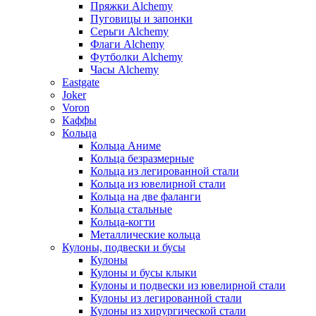
Пряжки Alchemy
Пуговицы и запонки
Серьги Alchemy
Флаги Alchemy
Футболки Alchemy
Часы Alchemy
Eastgate
Joker
Voron
Каффы
Кольца
Кольца Аниме
Кольца безразмерные
Кольца из легированной стали
Кольца из ювелирной стали
Кольца на две фаланги
Кольца стальные
Кольца-когти
Металлические кольца
Кулоны, подвески и бусы
Кулоны
Кулоны и бусы клыки
Кулоны и подвески из ювелирной стали
Кулоны из легированной стали
Кулоны из хирургической стали