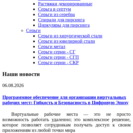
Растяжки декорированные
Серьга в септум
Серьги из серебра
Спирали для пирсинга
Циркуляры для пирсинга
Серьги
Серьги из хирургической стали
Серьги из ювелирной стали
Серьги метал
Серьги серии - СГ
Серьги серии - СГП
Серьги серии - СКР
Наши новости
06.08.2026
Программное обеспечение для организации виртуальных
рабочих мест: Гибкость и Безопасность в Цифровую Эпоху
Виртуальные рабочие места — это не просто
возможность работать удаленно; это комплексное решение,
которое позволяет сотрудникам получать доступ к своим
приложениям из любой точки мира