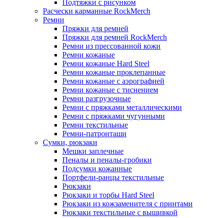
Подтяжки с рисунком
Расчески карманные RockMerch
Ремни
Пряжки для ремней
Пряжки для ремней RockMerch
Ремни из прессованной кожи
Ремни кожаные
Ремни кожаные Hard Steel
Ремни кожаные проклепанные
Ремни кожаные с аэрографией
Ремни кожаные с тиснением
Ремни разгрузочные
Ремни с пряжками металлическими
Ремни с пряжками чугунными
Ремни текстильные
Ремни-патронташи
Сумки, рюкзаки
Мешки заплечные
Пеналы и пеналы-гробики
Подсумки кожанные
Портфели-ранцы текстильные
Рюкзаки
Рюкзаки и торбы Hard Steel
Рюкзаки из кожзаменителя с принтами
Рюкзаки текстильные с вышивкой