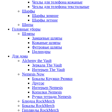
Чехлы для телефона кожаные
Чехлы для телефона текстильные
Шарфы
Шарфы зимние
Шарфы летние
Шипы
Головные уборы
Шляпы
Замшевые шляпы
Кожаные шляпы
Фетровые шляпы
Цилиндры
Для дома
Alchemy the Vault
Зеркала The Vault
Интерьер The Vault
Nemesis Now
Бокалы Кружки Рюмки
Другое
Интерьер Nemesis
Копилки Nemesis
Ручки тетради Nemesis
Блюдца RockMerch
Бокалы RockMerch
Гирлянды RockMerch