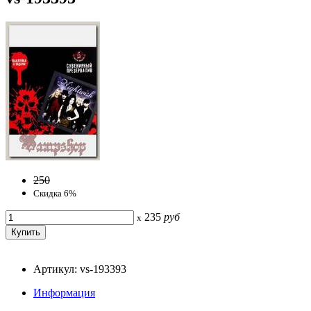
250
Скидка 6%
235
руб
x
Артикул: vs-193393
Информация