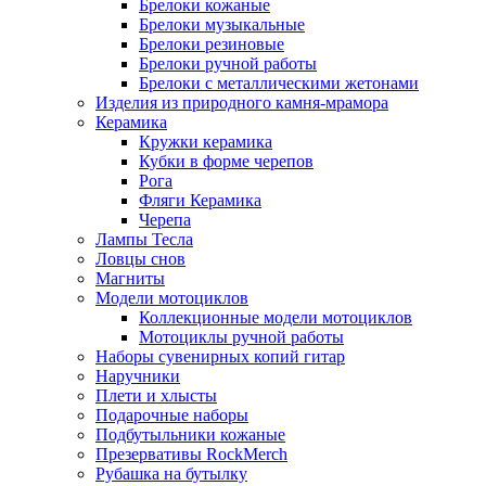
Брелоки кожаные
Брелоки музыкальные
Брелоки резиновые
Брелоки ручной работы
Брелоки с металлическими жетонами
Изделия из природного камня-мрамора
Керамика
Кружки керамика
Кубки в форме черепов
Рога
Фляги Керамика
Черепа
Лампы Тесла
Ловцы снов
Магниты
Модели мотоциклов
Коллекционные модели мотоциклов
Мотоциклы ручной работы
Наборы сувенирных копий гитар
Наручники
Плети и хлысты
Подарочные наборы
Подбутыльники кожаные
Презервативы RockMerch
Рубашка на бутылку