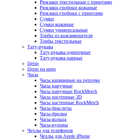
Рюкзаки текстильные с принтами
Рюкзаки-гробики кожаные
Рюкзаки-гробики с принтами
Сумки
Сумки кожаные
Сумки универсальные
Торбы из кожзаменителя
Торбы текстильные
Тату-рукава
Тату-рукава одиночные
Тату-рукава парные
Цепи
Цепи на шею
Часы
Часы карманные на цепочке
Часы наручные
Часы наручные RockMerch
Часы настенные 3D
Часы настенные RockMerch
Часы-браслеты
Часы-брелки
Часы-кольца
Часы-кулоны
Чехлы для телефонов
Чехлы для Apple iPhone