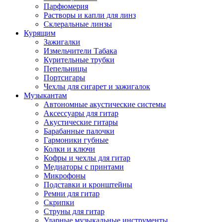
Парфюмерия
Растворы и капли для линз
Склеральные линзы
Курящим
Зажигалки
Измельчители Табака
Курительные трубки
Пепельницы
Портсигары
Чехлы для сигарет и зажигалок
Музыкантам
Автономные акустические системы
Аксессуары для гитар
Акустические гитары
Барабанные палочки
Гармоники губные
Колки и ключи
Кофры и чехлы для гитар
Медиаторы с принтами
Микрофоны
Подставки и кронштейны
Ремни для гитар
Скрипки
Струны для гитар
Ударные музыкальные инструменты