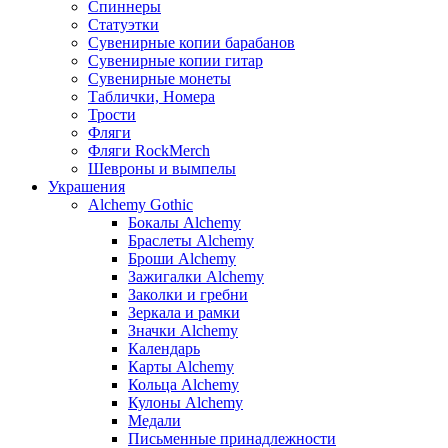
Спиннеры
Статуэтки
Сувенирные копии барабанов
Сувенирные копии гитар
Сувенирные монеты
Таблички, Номера
Трости
Фляги
Фляги RockMerch
Шевроны и вымпелы
Украшения
Alchemy Gothic
Бокалы Alchemy
Браслеты Alchemy
Броши Alchemy
Зажигалки Alchemy
Заколки и гребни
Зеркала и рамки
Значки Alchemy
Календарь
Карты Alchemy
Кольца Alchemy
Кулоны Alchemy
Медали
Письменные принадлежности