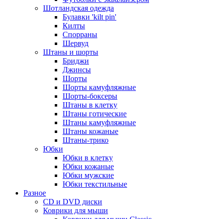
Шотландская одежда
Булавки 'kilt pin'
Килты
Спорраны
Шервуд
Штаны и шорты
Бриджи
Джинсы
Шорты
Шорты камуфляжные
Шорты-боксеры
Штаны в клетку
Штаны готические
Штаны камуфляжные
Штаны кожаные
Штаны-трико
Юбки
Юбки в клетку
Юбки кожаные
Юбки мужские
Юбки текстильные
Разное
CD и DVD диски
Коврики для мыши