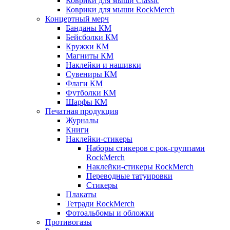
Коврики для мыши Classic
Коврики для мыши RockMerch
Концертный мерч
Банданы КМ
Бейсболки КМ
Кружки КМ
Магниты КМ
Наклейки и нашивки
Сувениры КМ
Флаги КМ
Футболки КМ
Шарфы КМ
Печатная продукция
Журналы
Книги
Наклейки-стикеры
Наборы стикеров с рок-группами
RockMerch
Наклейки-стикеры RockMerch
Переводные татуировки
Стикеры
Плакаты
Тетради RockMerch
Фотоальбомы и обложки
Противогазы