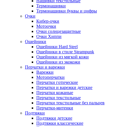
Нашивки текстильные
Термонашивки
Термонашивки буквы и цифры
Очки
Кибер-очки
Мотоочки
Очки солнцезащитные
Очки Хиппи
Ошейники
Ошейники Hard Steel
Ошейники в стиле Steampunk
Ошейники из мягкой кожи
Ошейники из экокожи
Перчатки и варежки
Варежки
Мотоперчатки
Перчатки готические
Перчатки и варежки детские
Перчатки кожаные
Перчатки текстильные
Перчатки текстильные без пальцев
Перчатки-митенки
Подтяжки
Подтяжки детские
Подтяжки классические