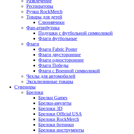
Развлечение
Респираторы
Ручки RockMerch
Товары для детей
Слюнявчики
Фан-атрибутика
Подушки с футбольной символикой
Флаги футбольные
Флаги
Флаги Fabric Poster
Флаги двусторонние
Флаги односторонние
Флаги Победы
Флаги с Военной символикой
Чехлы для автомобилей
Эксклюзивные товары
Сувениры
Брелоки
Брелки Games
Брелки-амулеты
Брелоки 3D
Брелоки Official USA
Брелоки RockMerch
Брелоки ботинки
Брелоки инструменты