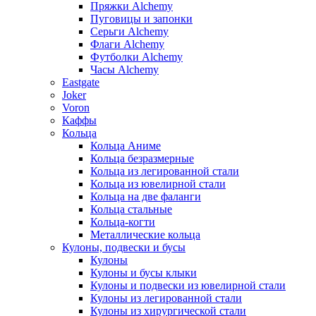
Пряжки Alchemy
Пуговицы и запонки
Серьги Alchemy
Флаги Alchemy
Футболки Alchemy
Часы Alchemy
Eastgate
Joker
Voron
Каффы
Кольца
Кольца Аниме
Кольца безразмерные
Кольца из легированной стали
Кольца из ювелирной стали
Кольца на две фаланги
Кольца стальные
Кольца-когти
Металлические кольца
Кулоны, подвески и бусы
Кулоны
Кулоны и бусы клыки
Кулоны и подвески из ювелирной стали
Кулоны из легированной стали
Кулоны из хирургической стали