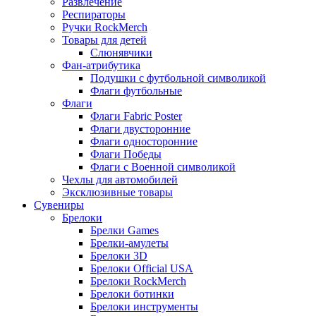
Развлечение
Респираторы
Ручки RockMerch
Товары для детей
Слюнявчики
Фан-атрибутика
Подушки с футбольной символикой
Флаги футбольные
Флаги
Флаги Fabric Poster
Флаги двусторонние
Флаги односторонние
Флаги Победы
Флаги с Военной символикой
Чехлы для автомобилей
Эксклюзивные товары
Сувениры
Брелоки
Брелки Games
Брелки-амулеты
Брелоки 3D
Брелоки Official USA
Брелоки RockMerch
Брелоки ботинки
Брелоки инструменты