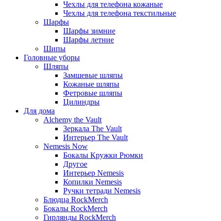
Чехлы для телефона кожаные
Чехлы для телефона текстильные
Шарфы
Шарфы зимние
Шарфы летние
Шипы
Головные уборы
Шляпы
Замшевые шляпы
Кожаные шляпы
Фетровые шляпы
Цилиндры
Для дома
Alchemy the Vault
Зеркала The Vault
Интерьер The Vault
Nemesis Now
Бокалы Кружки Рюмки
Другое
Интерьер Nemesis
Копилки Nemesis
Ручки тетради Nemesis
Блюдца RockMerch
Бокалы RockMerch
Гирлянды RockMerch