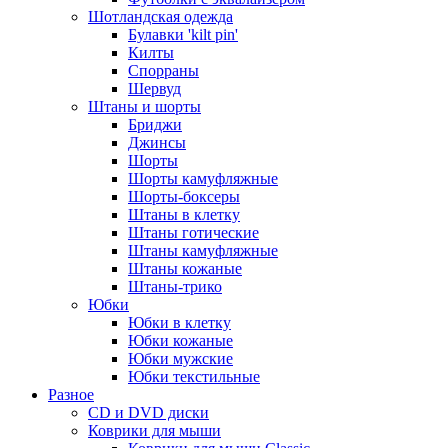
Шотландская одежда
Булавки 'kilt pin'
Килты
Спорраны
Шервуд
Штаны и шорты
Бриджи
Джинсы
Шорты
Шорты камуфляжные
Шорты-боксеры
Штаны в клетку
Штаны готические
Штаны камуфляжные
Штаны кожаные
Штаны-трико
Юбки
Юбки в клетку
Юбки кожаные
Юбки мужские
Юбки текстильные
Разное
CD и DVD диски
Коврики для мыши