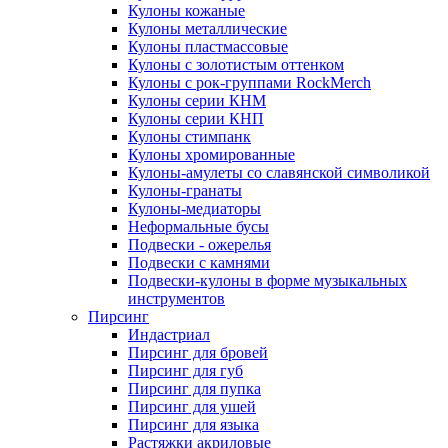
Кулоны кожаные
Кулоны металлические
Кулоны пластмассовые
Кулоны с золотистым оттенком
Кулоны с рок-группами RockMerch
Кулоны серии КНМ
Кулоны серии КНП
Кулоны стимпанк
Кулоны хромированные
Кулоны-амулеты со славянской символикой
Кулоны-гранаты
Кулоны-медиаторы
Неформальные бусы
Подвески - ожерелья
Подвески с камнями
Подвески-кулоны в форме музыкальных
инструментов
Пирсинг
Индастриал
Пирсинг для бровей
Пирсинг для губ
Пирсинг для пупка
Пирсинг для ушей
Пирсинг для языка
Растяжки акриловые