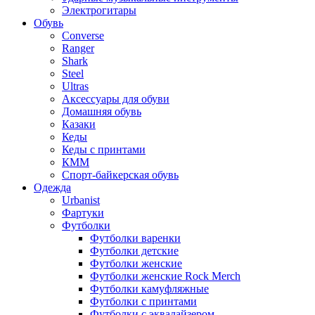
Электрогитары
Обувь
Converse
Ranger
Shark
Steel
Ultras
Аксессуары для обуви
Домашняя обувь
Казаки
Кеды
Кеды с принтами
КММ
Спорт-байкерская обувь
Одежда
Urbanist
Фартуки
Футболки
Футболки варенки
Футболки детские
Футболки женские
Футболки женские Rock Merch
Футболки камуфляжные
Футболки с принтами
Футболки с эквалайзером