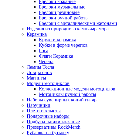
Брелоки кожаные
Брелоки музыкальные
Брелоки резиновые
Брелоки ручной работы
Брелоки с металлическими жетонами
Изделия из природного камня-мрамора
Керамика
Кружки керамика
Кубки в форме черепов
Рога
Фляги Керамика
Черепа
Лампы Тесла
Ловцы снов
Магниты
Модели мотоциклов
Коллекционные модели мотоциклов
Мотоциклы ручной работы
Наборы сувенирных копий гитар
Наручники
Плети и хлысты
Подарочные наборы
Подбутыльники кожаные
Презервативы RockMerch
Рубашка на бутылку