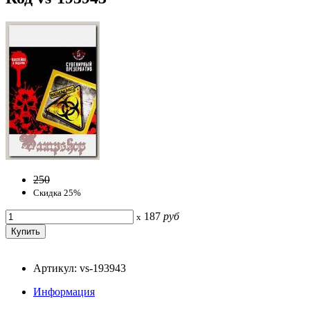
250
Скидка 25%
187
руб
x
Артикул: vs-193943
Информация