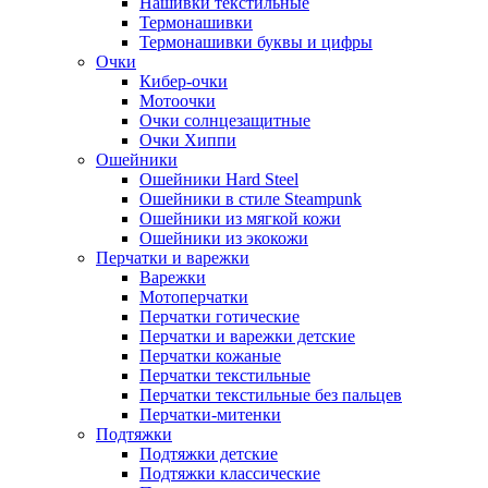
Нашивки текстильные
Термонашивки
Термонашивки буквы и цифры
Очки
Кибер-очки
Мотоочки
Очки солнцезащитные
Очки Хиппи
Ошейники
Ошейники Hard Steel
Ошейники в стиле Steampunk
Ошейники из мягкой кожи
Ошейники из экокожи
Перчатки и варежки
Варежки
Мотоперчатки
Перчатки готические
Перчатки и варежки детские
Перчатки кожаные
Перчатки текстильные
Перчатки текстильные без пальцев
Перчатки-митенки
Подтяжки
Подтяжки детские
Подтяжки классические