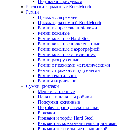
Подтяжки с рисунком
Расчески карманные RockMerch
Ремни
Пряжки для ремней
Пряжки для ремней RockMerch
Ремни из прессованной кожи
Ремни кожаные
Ремни кожаные Hard Steel
Ремни кожаные проклепанные
Ремни кожаные с аэрографией
Ремни кожаные с тиснением
Ремни разгрузочные
Ремни с пряжками металлическими
Ремни с пряжками чугунными
Ремни текстильные
Ремни-патронташи
Сумки, рюкзаки
Мешки заплечные
Пеналы и пеналы-гробики
Подсумки кожанные
Портфели-ранцы текстильные
Рюкзаки
Рюкзаки и торбы Hard Steel
Рюкзаки из кожзаменителя с принтами
Рюкзаки текстильные с вышивкой