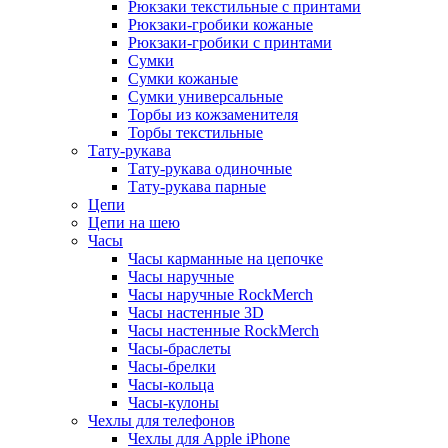
Рюкзаки текстильные с принтами
Рюкзаки-гробики кожаные
Рюкзаки-гробики с принтами
Сумки
Сумки кожаные
Сумки универсальные
Торбы из кожзаменителя
Торбы текстильные
Тату-рукава
Тату-рукава одиночные
Тату-рукава парные
Цепи
Цепи на шею
Часы
Часы карманные на цепочке
Часы наручные
Часы наручные RockMerch
Часы настенные 3D
Часы настенные RockMerch
Часы-браслеты
Часы-брелки
Часы-кольца
Часы-кулоны
Чехлы для телефонов
Чехлы для Apple iPhone