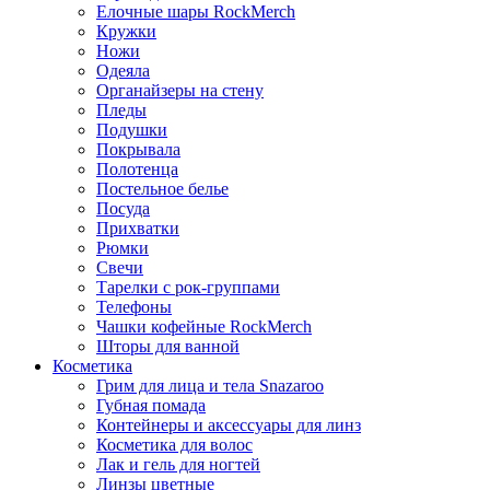
Елочные шары RockMerch
Кружки
Ножи
Одеяла
Органайзеры на стену
Пледы
Подушки
Покрывала
Полотенца
Постельное белье
Посуда
Прихватки
Рюмки
Свечи
Тарелки с рок-группами
Телефоны
Чашки кофейные RockMerch
Шторы для ванной
Косметика
Грим для лица и тела Snazaroo
Губная помада
Контейнеры и аксессуары для линз
Косметика для волос
Лак и гель для ногтей
Линзы цветные