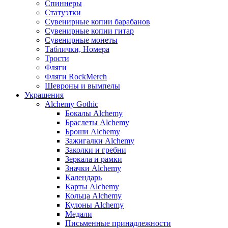
Спиннеры
Статуэтки
Сувенирные копии барабанов
Сувенирные копии гитар
Сувенирные монеты
Таблички, Номера
Трости
Фляги
Фляги RockMerch
Шевроны и вымпелы
Украшения
Alchemy Gothic
Бокалы Alchemy
Браслеты Alchemy
Броши Alchemy
Зажигалки Alchemy
Заколки и гребни
Зеркала и рамки
Значки Alchemy
Календарь
Карты Alchemy
Кольца Alchemy
Кулоны Alchemy
Медали
Письменные принадлежности