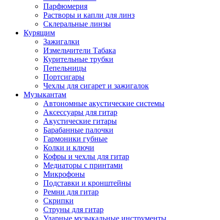
Парфюмерия
Растворы и капли для линз
Склеральные линзы
Курящим
Зажигалки
Измельчители Табака
Курительные трубки
Пепельницы
Портсигары
Чехлы для сигарет и зажигалок
Музыкантам
Автономные акустические системы
Аксессуары для гитар
Акустические гитары
Барабанные палочки
Гармоники губные
Колки и ключи
Кофры и чехлы для гитар
Медиаторы с принтами
Микрофоны
Подставки и кронштейны
Ремни для гитар
Скрипки
Струны для гитар
Ударные музыкальные инструменты