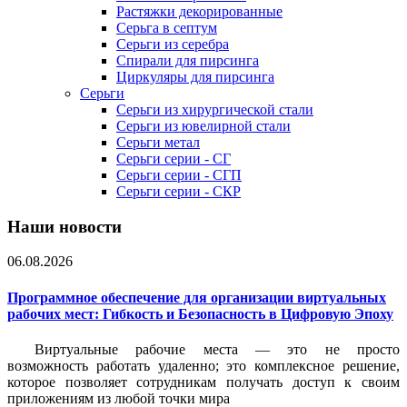
Растяжки декорированные
Серьга в септум
Серьги из серебра
Спирали для пирсинга
Циркуляры для пирсинга
Серьги
Серьги из хирургической стали
Серьги из ювелирной стали
Серьги метал
Серьги серии - СГ
Серьги серии - СГП
Серьги серии - СКР
Наши новости
06.08.2026
Программное обеспечение для организации виртуальных
рабочих мест: Гибкость и Безопасность в Цифровую Эпоху
Виртуальные рабочие места — это не просто
возможность работать удаленно; это комплексное решение,
которое позволяет сотрудникам получать доступ к своим
приложениям из любой точки мира