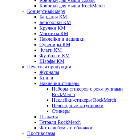
Коврики для мыши Classic
Коврики для мыши RockMerch
Концертный мерч
Банданы КМ
Бейсболки КМ
Кружки КМ
Магниты КМ
Наклейки и нашивки
Сувениры КМ
Флаги КМ
Футболки КМ
Шарфы КМ
Печатная продукция
Журналы
Книги
Наклейки-стикеры
Наборы стикеров с рок-группами
RockMerch
Наклейки-стикеры RockMerch
Переводные татуировки
Стикеры
Плакаты
Тетради RockMerch
Фотоальбомы и обложки
Противогазы