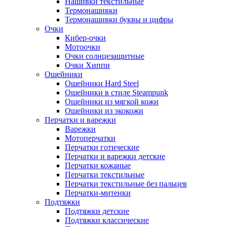
Нашивки текстильные
Термонашивки
Термонашивки буквы и цифры
Очки
Кибер-очки
Мотоочки
Очки солнцезащитные
Очки Хиппи
Ошейники
Ошейники Hard Steel
Ошейники в стиле Steampunk
Ошейники из мягкой кожи
Ошейники из экокожи
Перчатки и варежки
Варежки
Мотоперчатки
Перчатки готические
Перчатки и варежки детские
Перчатки кожаные
Перчатки текстильные
Перчатки текстильные без пальцев
Перчатки-митенки
Подтяжки
Подтяжки детские
Подтяжки классические