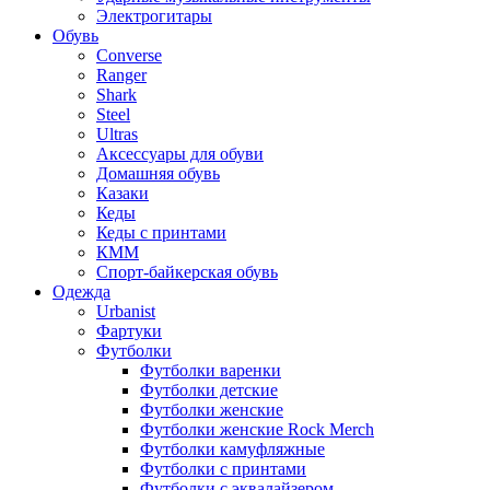
Электрогитары
Обувь
Converse
Ranger
Shark
Steel
Ultras
Аксессуары для обуви
Домашняя обувь
Казаки
Кеды
Кеды с принтами
КММ
Спорт-байкерская обувь
Одежда
Urbanist
Фартуки
Футболки
Футболки варенки
Футболки детские
Футболки женские
Футболки женские Rock Merch
Футболки камуфляжные
Футболки с принтами
Футболки с эквалайзером