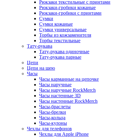
Рюкзаки текстильные с принтами
Рюкзаки-гробики кожаные
Рюкзаки-гробики с принтами
Сумки
Сумки кожаные
Сумки универсальные
Торбы из кожзаменителя
Торбы текстильные
Тату-рукава
Тату-рукава одиночные
Тату-рукава парные
Цепи
Цепи на шею
Часы
Часы карманные на цепочке
Часы наручные
Часы наручные RockMerch
Часы настенные 3D
Часы настенные RockMerch
Часы-браслеты
Часы-брелки
Часы-кольца
Часы-кулоны
Чехлы для телефонов
Чехлы для Apple iPhone