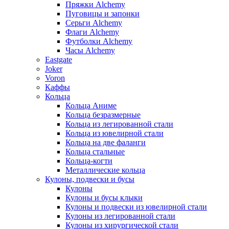
Пряжки Alchemy
Пуговицы и запонки
Серьги Alchemy
Флаги Alchemy
Футболки Alchemy
Часы Alchemy
Eastgate
Joker
Voron
Каффы
Кольца
Кольца Аниме
Кольца безразмерные
Кольца из легированной стали
Кольца из ювелирной стали
Кольца на две фаланги
Кольца стальные
Кольца-когти
Металлические кольца
Кулоны, подвески и бусы
Кулоны
Кулоны и бусы клыки
Кулоны и подвески из ювелирной стали
Кулоны из легированной стали
Кулоны из хирургической стали