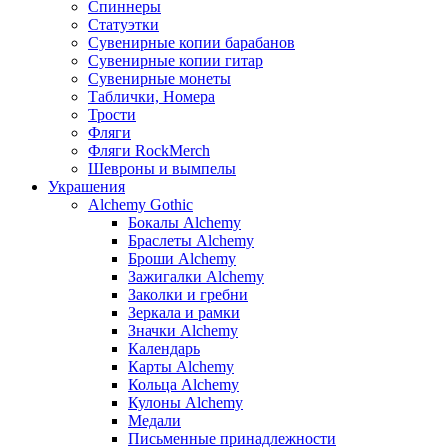
Спиннеры
Статуэтки
Сувенирные копии барабанов
Сувенирные копии гитар
Сувенирные монеты
Таблички, Номера
Трости
Фляги
Фляги RockMerch
Шевроны и вымпелы
Украшения
Alchemy Gothic
Бокалы Alchemy
Браслеты Alchemy
Броши Alchemy
Зажигалки Alchemy
Заколки и гребни
Зеркала и рамки
Значки Alchemy
Календарь
Карты Alchemy
Кольца Alchemy
Кулоны Alchemy
Медали
Письменные принадлежности