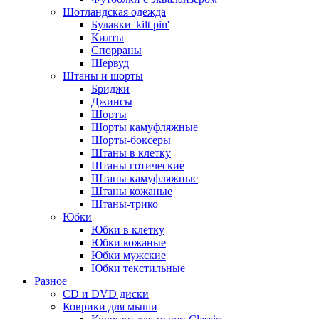
Шотландская одежда
Булавки 'kilt pin'
Килты
Спорраны
Шервуд
Штаны и шорты
Бриджи
Джинсы
Шорты
Шорты камуфляжные
Шорты-боксеры
Штаны в клетку
Штаны готические
Штаны камуфляжные
Штаны кожаные
Штаны-трико
Юбки
Юбки в клетку
Юбки кожаные
Юбки мужские
Юбки текстильные
Разное
CD и DVD диски
Коврики для мыши