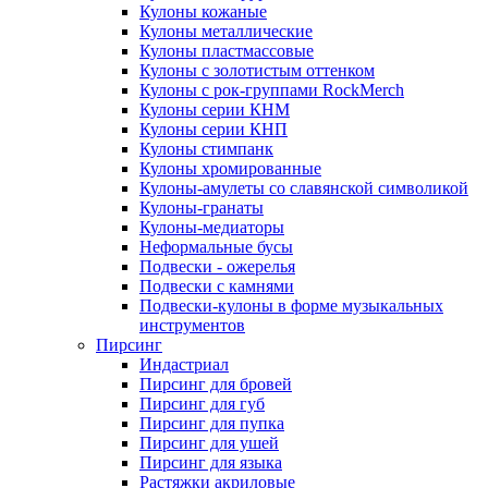
Кулоны кожаные
Кулоны металлические
Кулоны пластмассовые
Кулоны с золотистым оттенком
Кулоны с рок-группами RockMerch
Кулоны серии КНМ
Кулоны серии КНП
Кулоны стимпанк
Кулоны хромированные
Кулоны-амулеты со славянской символикой
Кулоны-гранаты
Кулоны-медиаторы
Неформальные бусы
Подвески - ожерелья
Подвески с камнями
Подвески-кулоны в форме музыкальных
инструментов
Пирсинг
Индастриал
Пирсинг для бровей
Пирсинг для губ
Пирсинг для пупка
Пирсинг для ушей
Пирсинг для языка
Растяжки акриловые