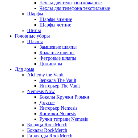
Чехлы для телефона кожаные
Чехлы для телефона текстильные
Шарфы
Шарфы зимние
Шарфы летние
Шипы
Головные уборы
Шляпы
Замшевые шляпы
Кожаные шляпы
Фетровые шляпы
Цилиндры
Для дома
Alchemy the Vault
Зеркала The Vault
Интерьер The Vault
Nemesis Now
Бокалы Кружки Рюмки
Другое
Интерьер Nemesis
Копилки Nemesis
Ручки тетради Nemesis
Блюдца RockMerch
Бокалы RockMerch
Гирлянды RockMerch