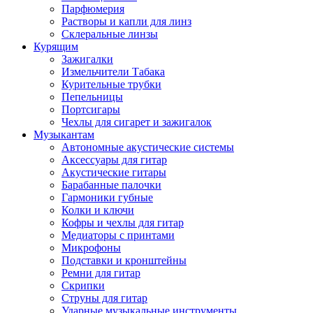
Парфюмерия
Растворы и капли для линз
Склеральные линзы
Курящим
Зажигалки
Измельчители Табака
Курительные трубки
Пепельницы
Портсигары
Чехлы для сигарет и зажигалок
Музыкантам
Автономные акустические системы
Аксессуары для гитар
Акустические гитары
Барабанные палочки
Гармоники губные
Колки и ключи
Кофры и чехлы для гитар
Медиаторы с принтами
Микрофоны
Подставки и кронштейны
Ремни для гитар
Скрипки
Струны для гитар
Ударные музыкальные инструменты