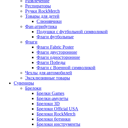
Развлечение
Респираторы
Ручки RockMerch
Товары для детей
Слюнявчики
Фан-атрибутика
Подушки с футбольной символикой
Флаги футбольные
Флаги
Флаги Fabric Poster
Флаги двусторонние
Флаги односторонние
Флаги Победы
Флаги с Военной символикой
Чехлы для автомобилей
Эксклюзивные товары
Сувениры
Брелоки
Брелки Games
Брелки-амулеты
Брелоки 3D
Брелоки Official USA
Брелоки RockMerch
Брелоки ботинки
Брелоки инструменты