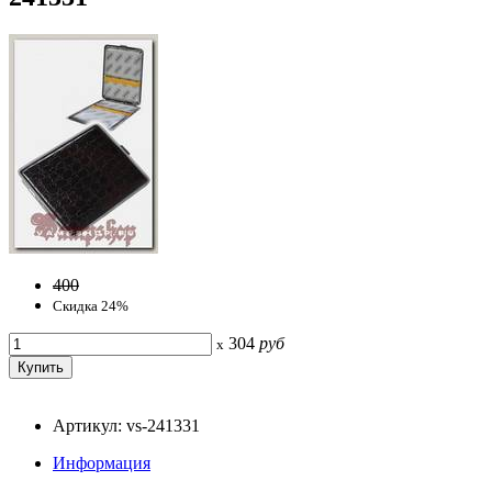
400
Скидка 24%
304
руб
x
Артикул: vs-241331
Информация