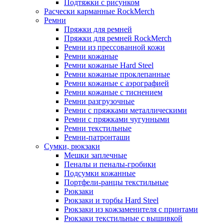
Подтяжки с рисунком
Расчески карманные RockMerch
Ремни
Пряжки для ремней
Пряжки для ремней RockMerch
Ремни из прессованной кожи
Ремни кожаные
Ремни кожаные Hard Steel
Ремни кожаные проклепанные
Ремни кожаные с аэрографией
Ремни кожаные с тиснением
Ремни разгрузочные
Ремни с пряжками металлическими
Ремни с пряжками чугунными
Ремни текстильные
Ремни-патронташи
Сумки, рюкзаки
Мешки заплечные
Пеналы и пеналы-гробики
Подсумки кожанные
Портфели-ранцы текстильные
Рюкзаки
Рюкзаки и торбы Hard Steel
Рюкзаки из кожзаменителя с принтами
Рюкзаки текстильные с вышивкой