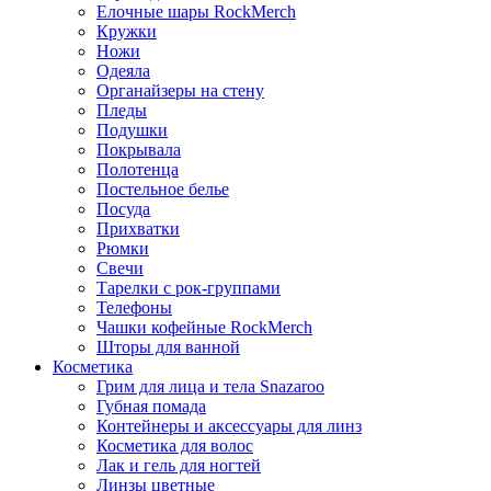
Елочные шары RockMerch
Кружки
Ножи
Одеяла
Органайзеры на стену
Пледы
Подушки
Покрывала
Полотенца
Постельное белье
Посуда
Прихватки
Рюмки
Свечи
Тарелки с рок-группами
Телефоны
Чашки кофейные RockMerch
Шторы для ванной
Косметика
Грим для лица и тела Snazaroo
Губная помада
Контейнеры и аксессуары для линз
Косметика для волос
Лак и гель для ногтей
Линзы цветные