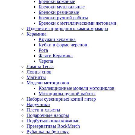
Брелоки кожаные
Брелоки музыкальные
Брелоки резиновые
Брелоки ручной работы
Брелоки с металлическими жетонами
Изделия из природного камня-мрамора
Керамика
Кружки керамика
Кубки в форме черепов
Рога
Фляги Керамика
Черепа
Лампы Тесла
Ловцы снов
Магниты
Модели мотоциклов
Коллекционные модели мотоциклов
Мотоциклы ручной работы
Наборы сувенирных копий гитар
Наручники
Плети и хлысты
Подарочные наборы
Подбутыльники кожаные
Презервативы RockMerch
Рубашка на бутылку