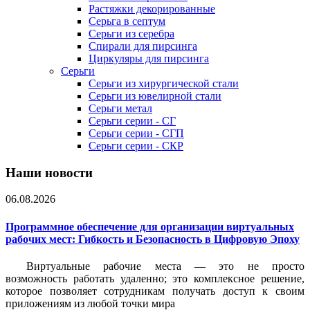
Растяжки декорированные
Серьга в септум
Серьги из серебра
Спирали для пирсинга
Циркуляры для пирсинга
Серьги
Серьги из хирургической стали
Серьги из ювелирной стали
Серьги метал
Серьги серии - СГ
Серьги серии - СГП
Серьги серии - СКР
Наши новости
06.08.2026
Программное обеспечение для организации виртуальных
рабочих мест: Гибкость и Безопасность в Цифровую Эпоху
Виртуальные рабочие места — это не просто
возможность работать удаленно; это комплексное решение,
которое позволяет сотрудникам получать доступ к своим
приложениям из любой точки мира