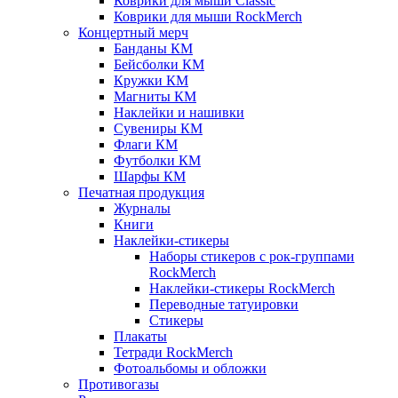
Коврики для мыши Classic
Коврики для мыши RockMerch
Концертный мерч
Банданы КМ
Бейсболки КМ
Кружки КМ
Магниты КМ
Наклейки и нашивки
Сувениры КМ
Флаги КМ
Футболки КМ
Шарфы КМ
Печатная продукция
Журналы
Книги
Наклейки-стикеры
Наборы стикеров с рок-группами
RockMerch
Наклейки-стикеры RockMerch
Переводные татуировки
Стикеры
Плакаты
Тетради RockMerch
Фотоальбомы и обложки
Противогазы