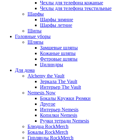
Чехлы для телефона кожаные
Чехлы для телефона текстильные
Шарфы
Шарфы зимние
Шарфы летние
Шипы
Головные уборы
Шляпы
Замшевые шляпы
Кожаные шляпы
Фетровые шляпы
Цилиндры
Для дома
Alchemy the Vault
Зеркала The Vault
Интерьер The Vault
Nemesis Now
Бокалы Кружки Рюмки
Другое
Интерьер Nemesis
Копилки Nemesis
Ручки тетради Nemesis
Блюдца RockMerch
Бокалы RockMerch
Гирлянды RockMerch