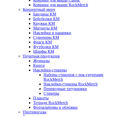
Коврики для мыши Classic
Коврики для мыши RockMerch
Концертный мерч
Банданы КМ
Бейсболки КМ
Кружки КМ
Магниты КМ
Наклейки и нашивки
Сувениры КМ
Флаги КМ
Футболки КМ
Шарфы КМ
Печатная продукция
Журналы
Книги
Наклейки-стикеры
Наборы стикеров с рок-группами
RockMerch
Наклейки-стикеры RockMerch
Переводные татуировки
Стикеры
Плакаты
Тетради RockMerch
Фотоальбомы и обложки
Противогазы