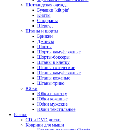
Шотландская одежда
Булавки 'kilt pin'
Килты
Спорраны
Шервуд
Штаны и шорты
Бриджи
Джинсы
Шорты
Шорты камуфляжные
Шорты-боксеры
Штаны в клетку
Штаны готические
Штаны камуфляжные
Штаны кожаные
Штаны-трико
Юбки
Юбки в клетку
Юбки кожаные
Юбки мужские
Юбки текстильные
Разное
CD и DVD диски
Коврики для мыши