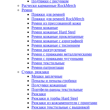
Подтяжки с рисунком
Расчески карманные RockMerch
Ремни
Пряжки для ремней
Пряжки для ремней RockMerch
Ремни из прессованной кожи
Ремни кожаные
Ремни кожаные Hard Steel
Ремни кожаные проклепанные
Ремни кожаные с аэрографией
Ремни кожаные с тиснением
Ремни разгрузочные
Ремни с пряжками металлическими
Ремни с пряжками чугунными
Ремни текстильные
Ремни-патронташи
Сумки, рюкзаки
Мешки заплечные
Пеналы и пеналы-гробики
Подсумки кожанные
Портфели-ранцы текстильные
Рюкзаки
Рюкзаки и торбы Hard Steel
Рюкзаки из кожзаменителя с принтами
Рюкзаки текстильные с вышивкой