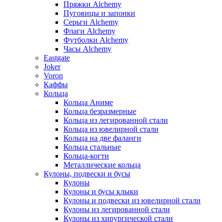
Пряжки Alchemy
Пуговицы и запонки
Серьги Alchemy
Флаги Alchemy
Футболки Alchemy
Часы Alchemy
Eastgate
Joker
Voron
Каффы
Кольца
Кольца Аниме
Кольца безразмерные
Кольца из легированной стали
Кольца из ювелирной стали
Кольца на две фаланги
Кольца стальные
Кольца-когти
Металлические кольца
Кулоны, подвески и бусы
Кулоны
Кулоны и бусы клыки
Кулоны и подвески из ювелирной стали
Кулоны из легированной стали
Кулоны из хирургической стали