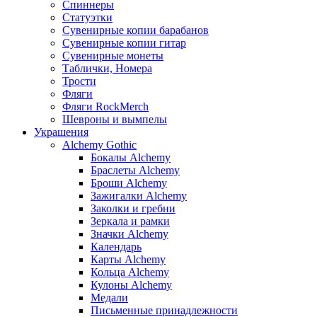
Спиннеры
Статуэтки
Сувенирные копии барабанов
Сувенирные копии гитар
Сувенирные монеты
Таблички, Номера
Трости
Фляги
Фляги RockMerch
Шевроны и вымпелы
Украшения
Alchemy Gothic
Бокалы Alchemy
Браслеты Alchemy
Броши Alchemy
Зажигалки Alchemy
Заколки и гребни
Зеркала и рамки
Значки Alchemy
Календарь
Карты Alchemy
Кольца Alchemy
Кулоны Alchemy
Медали
Письменные принадлежности