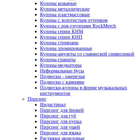
Кулоны кожаные
Кулоны металлические
Кулоны пластмассовые
Кулоны с золотистым оттенком
Кулоны с рок-группами RockMerch
Кулоны серии КНМ
Кулоны серии КНП
Кулоны стимпанк
Кулоны хромированные
Кулоны-амулеты со славянской символикой
Кулоны-гранаты
Кулоны-медиаторы
Неформальные бусы
Подвески - ожерелья
Подвески с камнями
Подвески-кулоны в форме музыкальных
инструментов
Пирсинг
Индастриал
Пирсинг для бровей
Пирсинг для губ
Пирсинг для пупка
Пирсинг для ушей
Пирсинг для языка
Растяжки акриловые