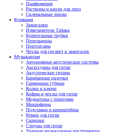
Парфюмерия
Растворы и капли для линз
Склеральные линзы
Курящим
Зажигалки
Измельчители Табака
Курительные трубки
Пепельницы
Портсигары
Чехлы для сигарет и зажигалок
Музыкантам
Автономные акустические системы
Аксессуары для гитар
Акустические гитары
Барабанные палочки
Гармоники губные
Колки и ключи
Кофры и чехлы для гитар
Медиаторы с принтами
Микрофоны
Подставки и кронштейны
Ремни для гитар
Скрипки
Струны для гитар
Ударные музыкальные инструменты