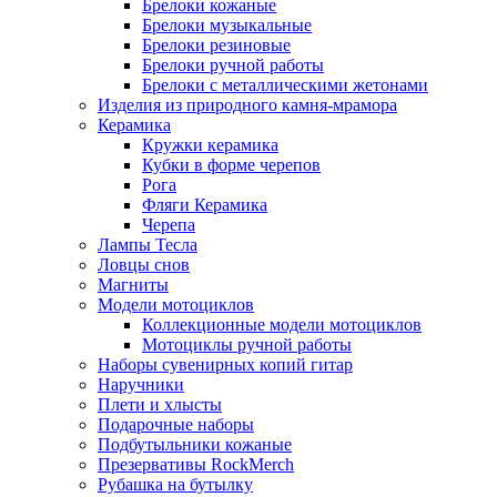
Брелоки кожаные
Брелоки музыкальные
Брелоки резиновые
Брелоки ручной работы
Брелоки с металлическими жетонами
Изделия из природного камня-мрамора
Керамика
Кружки керамика
Кубки в форме черепов
Рога
Фляги Керамика
Черепа
Лампы Тесла
Ловцы снов
Магниты
Модели мотоциклов
Коллекционные модели мотоциклов
Мотоциклы ручной работы
Наборы сувенирных копий гитар
Наручники
Плети и хлысты
Подарочные наборы
Подбутыльники кожаные
Презервативы RockMerch
Рубашка на бутылку