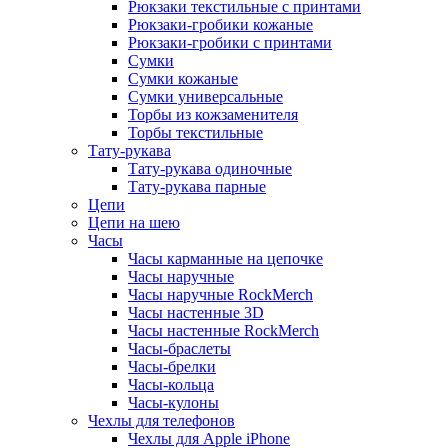
Рюкзаки текстильные с принтами
Рюкзаки-гробики кожаные
Рюкзаки-гробики с принтами
Сумки
Сумки кожаные
Сумки универсальные
Торбы из кожзаменителя
Торбы текстильные
Тату-рукава
Тату-рукава одиночные
Тату-рукава парные
Цепи
Цепи на шею
Часы
Часы карманные на цепочке
Часы наручные
Часы наручные RockMerch
Часы настенные 3D
Часы настенные RockMerch
Часы-браслеты
Часы-брелки
Часы-кольца
Часы-кулоны
Чехлы для телефонов
Чехлы для Apple iPhone