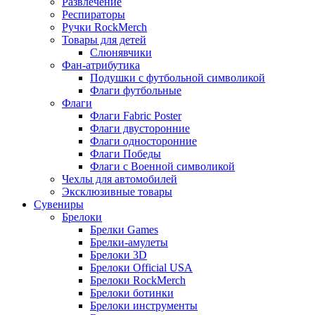
Развлечение
Респираторы
Ручки RockMerch
Товары для детей
Слюнявчики
Фан-атрибутика
Подушки с футбольной символикой
Флаги футбольные
Флаги
Флаги Fabric Poster
Флаги двусторонние
Флаги односторонние
Флаги Победы
Флаги с Военной символикой
Чехлы для автомобилей
Эксклюзивные товары
Сувениры
Брелоки
Брелки Games
Брелки-амулеты
Брелоки 3D
Брелоки Official USA
Брелоки RockMerch
Брелоки ботинки
Брелоки инструменты