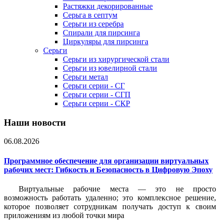
Растяжки декорированные
Серьга в септум
Серьги из серебра
Спирали для пирсинга
Циркуляры для пирсинга
Серьги
Серьги из хирургической стали
Серьги из ювелирной стали
Серьги метал
Серьги серии - СГ
Серьги серии - СГП
Серьги серии - СКР
Наши новости
06.08.2026
Программное обеспечение для организации виртуальных
рабочих мест: Гибкость и Безопасность в Цифровую Эпоху
Виртуальные рабочие места — это не просто
возможность работать удаленно; это комплексное решение,
которое позволяет сотрудникам получать доступ к своим
приложениям из любой точки мира