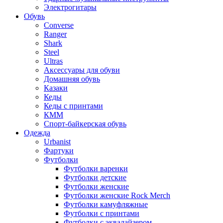
Электрогитары
Обувь
Converse
Ranger
Shark
Steel
Ultras
Аксессуары для обуви
Домашняя обувь
Казаки
Кеды
Кеды с принтами
КММ
Спорт-байкерская обувь
Одежда
Urbanist
Фартуки
Футболки
Футболки варенки
Футболки детские
Футболки женские
Футболки женские Rock Merch
Футболки камуфляжные
Футболки с принтами
Футболки с эквалайзером