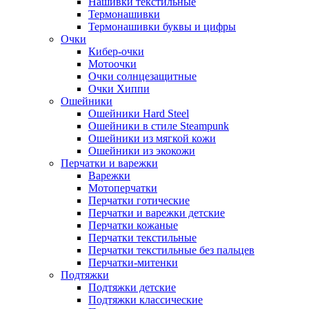
Нашивки текстильные
Термонашивки
Термонашивки буквы и цифры
Очки
Кибер-очки
Мотоочки
Очки солнцезащитные
Очки Хиппи
Ошейники
Ошейники Hard Steel
Ошейники в стиле Steampunk
Ошейники из мягкой кожи
Ошейники из экокожи
Перчатки и варежки
Варежки
Мотоперчатки
Перчатки готические
Перчатки и варежки детские
Перчатки кожаные
Перчатки текстильные
Перчатки текстильные без пальцев
Перчатки-митенки
Подтяжки
Подтяжки детские
Подтяжки классические