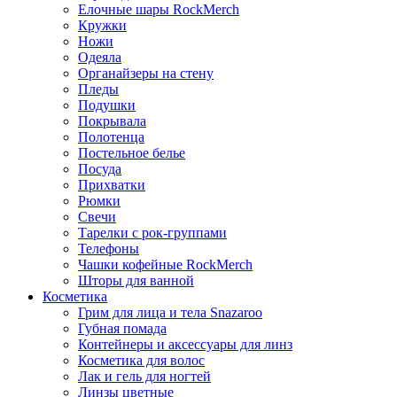
Елочные шары RockMerch
Кружки
Ножи
Одеяла
Органайзеры на стену
Пледы
Подушки
Покрывала
Полотенца
Постельное белье
Посуда
Прихватки
Рюмки
Свечи
Тарелки с рок-группами
Телефоны
Чашки кофейные RockMerch
Шторы для ванной
Косметика
Грим для лица и тела Snazaroo
Губная помада
Контейнеры и аксессуары для линз
Косметика для волос
Лак и гель для ногтей
Линзы цветные