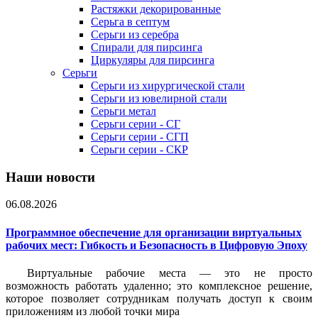
Растяжки декорированные
Серьга в септум
Серьги из серебра
Спирали для пирсинга
Циркуляры для пирсинга
Серьги
Серьги из хирургической стали
Серьги из ювелирной стали
Серьги метал
Серьги серии - СГ
Серьги серии - СГП
Серьги серии - СКР
Наши новости
06.08.2026
Программное обеспечение для организации виртуальных
рабочих мест: Гибкость и Безопасность в Цифровую Эпоху
Виртуальные рабочие места — это не просто
возможность работать удаленно; это комплексное решение,
которое позволяет сотрудникам получать доступ к своим
приложениям из любой точки мира