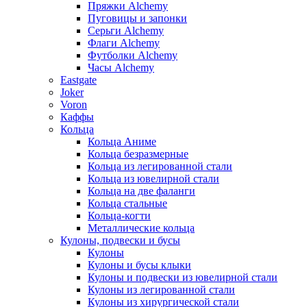
Пряжки Alchemy
Пуговицы и запонки
Серьги Alchemy
Флаги Alchemy
Футболки Alchemy
Часы Alchemy
Eastgate
Joker
Voron
Каффы
Кольца
Кольца Аниме
Кольца безразмерные
Кольца из легированной стали
Кольца из ювелирной стали
Кольца на две фаланги
Кольца стальные
Кольца-когти
Металлические кольца
Кулоны, подвески и бусы
Кулоны
Кулоны и бусы клыки
Кулоны и подвески из ювелирной стали
Кулоны из легированной стали
Кулоны из хирургической стали