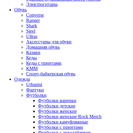
Электрогитары
Обувь
Converse
Ranger
Shark
Steel
Ultras
Аксессуары для обуви
Домашняя обувь
Казаки
Кеды
Кеды с принтами
КММ
Спорт-байкерская обувь
Одежда
Urbanist
Фартуки
Футболки
Футболки варенки
Футболки детские
Футболки женские
Футболки женские Rock Merch
Футболки камуфляжные
Футболки с принтами
Футболки с эквалайзером