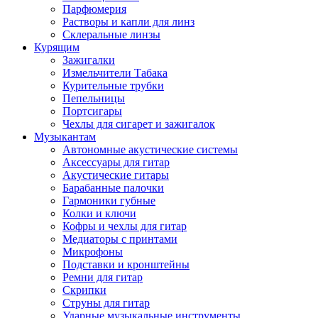
Парфюмерия
Растворы и капли для линз
Склеральные линзы
Курящим
Зажигалки
Измельчители Табака
Курительные трубки
Пепельницы
Портсигары
Чехлы для сигарет и зажигалок
Музыкантам
Автономные акустические системы
Аксессуары для гитар
Акустические гитары
Барабанные палочки
Гармоники губные
Колки и ключи
Кофры и чехлы для гитар
Медиаторы с принтами
Микрофоны
Подставки и кронштейны
Ремни для гитар
Скрипки
Струны для гитар
Ударные музыкальные инструменты