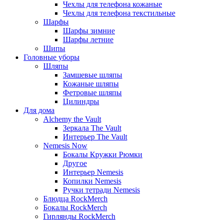
Чехлы для телефона кожаные
Чехлы для телефона текстильные
Шарфы
Шарфы зимние
Шарфы летние
Шипы
Головные уборы
Шляпы
Замшевые шляпы
Кожаные шляпы
Фетровые шляпы
Цилиндры
Для дома
Alchemy the Vault
Зеркала The Vault
Интерьер The Vault
Nemesis Now
Бокалы Кружки Рюмки
Другое
Интерьер Nemesis
Копилки Nemesis
Ручки тетради Nemesis
Блюдца RockMerch
Бокалы RockMerch
Гирлянды RockMerch