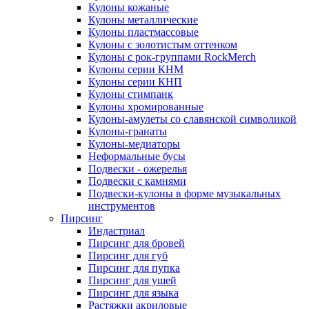
Кулоны кожаные
Кулоны металлические
Кулоны пластмассовые
Кулоны с золотистым оттенком
Кулоны с рок-группами RockMerch
Кулоны серии КНМ
Кулоны серии КНП
Кулоны стимпанк
Кулоны хромированные
Кулоны-амулеты со славянской символикой
Кулоны-гранаты
Кулоны-медиаторы
Неформальные бусы
Подвески - ожерелья
Подвески с камнями
Подвески-кулоны в форме музыкальных
инструментов
Пирсинг
Индастриал
Пирсинг для бровей
Пирсинг для губ
Пирсинг для пупка
Пирсинг для ушей
Пирсинг для языка
Растяжки акриловые