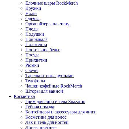
Елочные шары RockMerch
Кружки
Ножи
Одеяла
Органайзеры на стену
Пледы
Подушки
Покрывала
Полотенца
Постельное белье
Посуда
Прихватки
Рюмки
Свечи
Тарелки с рок-группами
Телефоны
Чашки кофейные RockMerch
Шторы для ванной
Косметика
Грим для лица и тела Snazaroo
Губная помада
Контейнеры и аксессуары для линз
Косметика для волос
Лак и гель для ногтей
Линзы цветные