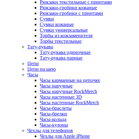
Рюкзаки текстильные с принтами
Рюкзаки-гробики кожаные
Рюкзаки-гробики с принтами
Сумки
Сумки кожаные
Сумки универсальные
Торбы из кожзаменителя
Торбы текстильные
Тату-рукава
Тату-рукава одиночные
Тату-рукава парные
Цепи
Цепи на шею
Часы
Часы карманные на цепочке
Часы наручные
Часы наручные RockMerch
Часы настенные 3D
Часы настенные RockMerch
Часы-браслеты
Часы-брелки
Часы-кольца
Часы-кулоны
Чехлы для телефонов
Чехлы для Apple iPhone