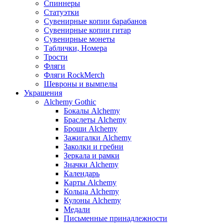
Спиннеры
Статуэтки
Сувенирные копии барабанов
Сувенирные копии гитар
Сувенирные монеты
Таблички, Номера
Трости
Фляги
Фляги RockMerch
Шевроны и вымпелы
Украшения
Alchemy Gothic
Бокалы Alchemy
Браслеты Alchemy
Броши Alchemy
Зажигалки Alchemy
Заколки и гребни
Зеркала и рамки
Значки Alchemy
Календарь
Карты Alchemy
Кольца Alchemy
Кулоны Alchemy
Медали
Письменные принадлежности