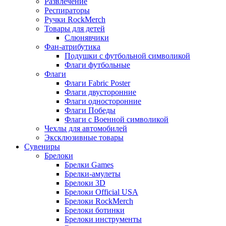
Развлечение
Респираторы
Ручки RockMerch
Товары для детей
Слюнявчики
Фан-атрибутика
Подушки с футбольной символикой
Флаги футбольные
Флаги
Флаги Fabric Poster
Флаги двусторонние
Флаги односторонние
Флаги Победы
Флаги с Военной символикой
Чехлы для автомобилей
Эксклюзивные товары
Сувениры
Брелоки
Брелки Games
Брелки-амулеты
Брелоки 3D
Брелоки Official USA
Брелоки RockMerch
Брелоки ботинки
Брелоки инструменты