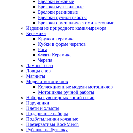
Брелоки кожаные
Брелоки музыкальные
Брелоки резиновые
Брелоки ручной работы
Брелоки с металлическими жетонами
Изделия из природного камня-мрамора
Керамика
Кружки керамика
Кубки в форме черепов
Рога
Фляги Керамика
Черепа
Лампы Тесла
Ловцы снов
Магниты
Модели мотоциклов
Коллекционные модели мотоциклов
Мотоциклы ручной работы
Наборы сувенирных копий гитар
Наручники
Плети и хлысты
Подарочные наборы
Подбутыльники кожаные
Презервативы RockMerch
Рубашка на бутылку