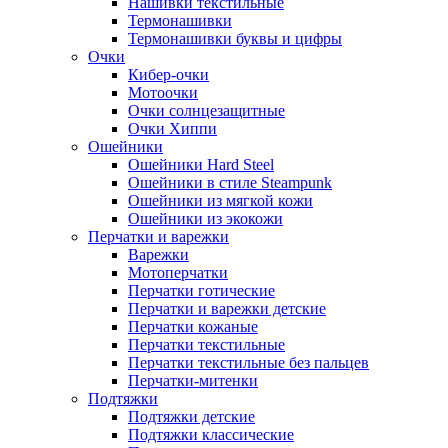
Нашивки текстильные
Термонашивки
Термонашивки буквы и цифры
Очки
Кибер-очки
Мотоочки
Очки солнцезащитные
Очки Хиппи
Ошейники
Ошейники Hard Steel
Ошейники в стиле Steampunk
Ошейники из мягкой кожи
Ошейники из экокожи
Перчатки и варежки
Варежки
Мотоперчатки
Перчатки готические
Перчатки и варежки детские
Перчатки кожаные
Перчатки текстильные
Перчатки текстильные без пальцев
Перчатки-митенки
Подтяжки
Подтяжки детские
Подтяжки классические