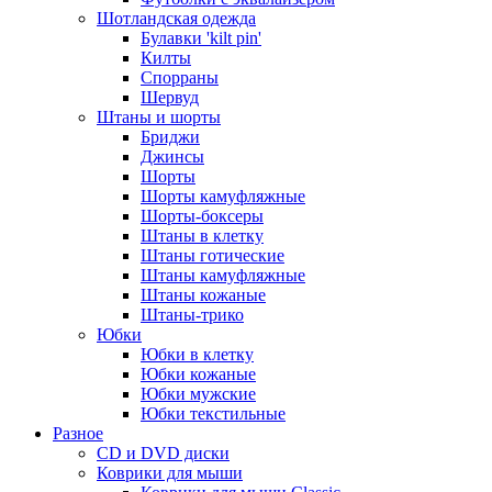
Шотландская одежда
Булавки 'kilt pin'
Килты
Спорраны
Шервуд
Штаны и шорты
Бриджи
Джинсы
Шорты
Шорты камуфляжные
Шорты-боксеры
Штаны в клетку
Штаны готические
Штаны камуфляжные
Штаны кожаные
Штаны-трико
Юбки
Юбки в клетку
Юбки кожаные
Юбки мужские
Юбки текстильные
Разное
CD и DVD диски
Коврики для мыши