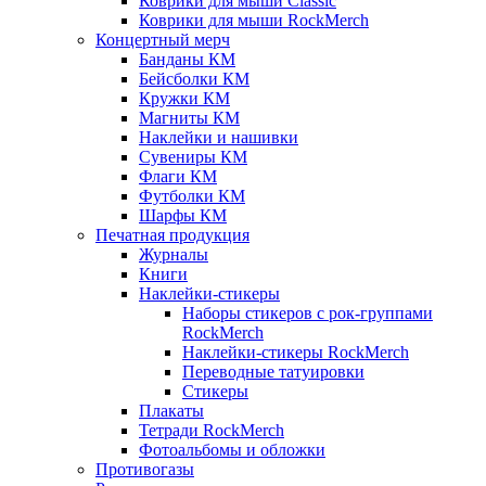
Коврики для мыши Classic
Коврики для мыши RockMerch
Концертный мерч
Банданы КМ
Бейсболки КМ
Кружки КМ
Магниты КМ
Наклейки и нашивки
Сувениры КМ
Флаги КМ
Футболки КМ
Шарфы КМ
Печатная продукция
Журналы
Книги
Наклейки-стикеры
Наборы стикеров с рок-группами
RockMerch
Наклейки-стикеры RockMerch
Переводные татуировки
Стикеры
Плакаты
Тетради RockMerch
Фотоальбомы и обложки
Противогазы