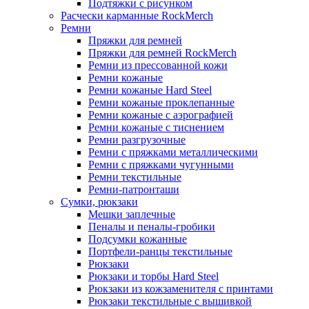
Подтяжки с рисунком
Расчески карманные RockMerch
Ремни
Пряжки для ремней
Пряжки для ремней RockMerch
Ремни из прессованной кожи
Ремни кожаные
Ремни кожаные Hard Steel
Ремни кожаные проклепанные
Ремни кожаные с аэрографией
Ремни кожаные с тиснением
Ремни разгрузочные
Ремни с пряжками металлическими
Ремни с пряжками чугунными
Ремни текстильные
Ремни-патронташи
Сумки, рюкзаки
Мешки заплечные
Пеналы и пеналы-гробики
Подсумки кожанные
Портфели-ранцы текстильные
Рюкзаки
Рюкзаки и торбы Hard Steel
Рюкзаки из кожзаменителя с принтами
Рюкзаки текстильные с вышивкой