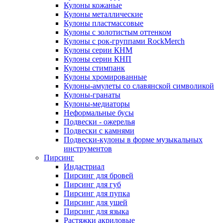
Кулоны кожаные
Кулоны металлические
Кулоны пластмассовые
Кулоны с золотистым оттенком
Кулоны с рок-группами RockMerch
Кулоны серии КНМ
Кулоны серии КНП
Кулоны стимпанк
Кулоны хромированные
Кулоны-амулеты со славянской символикой
Кулоны-гранаты
Кулоны-медиаторы
Неформальные бусы
Подвески - ожерелья
Подвески с камнями
Подвески-кулоны в форме музыкальных
инструментов
Пирсинг
Индастриал
Пирсинг для бровей
Пирсинг для губ
Пирсинг для пупка
Пирсинг для ушей
Пирсинг для языка
Растяжки акриловые