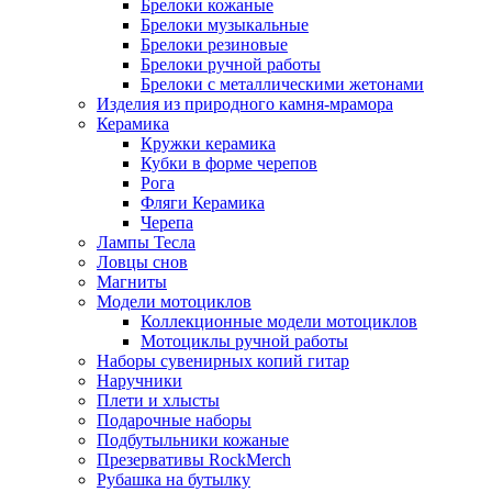
Брелоки кожаные
Брелоки музыкальные
Брелоки резиновые
Брелоки ручной работы
Брелоки с металлическими жетонами
Изделия из природного камня-мрамора
Керамика
Кружки керамика
Кубки в форме черепов
Рога
Фляги Керамика
Черепа
Лампы Тесла
Ловцы снов
Магниты
Модели мотоциклов
Коллекционные модели мотоциклов
Мотоциклы ручной работы
Наборы сувенирных копий гитар
Наручники
Плети и хлысты
Подарочные наборы
Подбутыльники кожаные
Презервативы RockMerch
Рубашка на бутылку