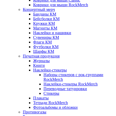
Коврики для мыши Classic
Коврики для мыши RockMerch
Концертный мерч
Банданы КМ
Бейсболки КМ
Кружки КМ
Магниты КМ
Наклейки и нашивки
Сувениры КМ
Флаги КМ
Футболки КМ
Шарфы КМ
Печатная продукция
Журналы
Книги
Наклейки-стикеры
Наборы стикеров с рок-группами
RockMerch
Наклейки-стикеры RockMerch
Переводные татуировки
Стикеры
Плакаты
Тетради RockMerch
Фотоальбомы и обложки
Противогазы