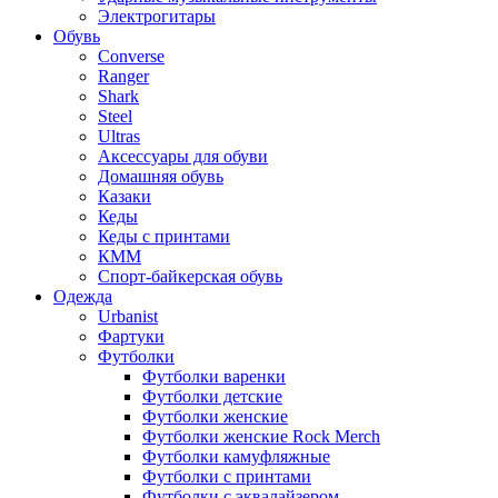
Электрогитары
Обувь
Converse
Ranger
Shark
Steel
Ultras
Аксессуары для обуви
Домашняя обувь
Казаки
Кеды
Кеды с принтами
КММ
Спорт-байкерская обувь
Одежда
Urbanist
Фартуки
Футболки
Футболки варенки
Футболки детские
Футболки женские
Футболки женские Rock Merch
Футболки камуфляжные
Футболки с принтами
Футболки с эквалайзером