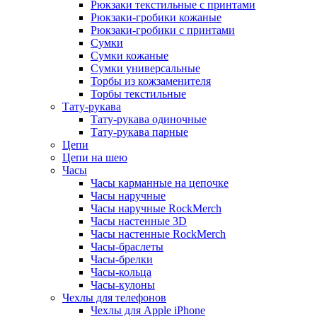
Рюкзаки текстильные с принтами
Рюкзаки-гробики кожаные
Рюкзаки-гробики с принтами
Сумки
Сумки кожаные
Сумки универсальные
Торбы из кожзаменителя
Торбы текстильные
Тату-рукава
Тату-рукава одиночные
Тату-рукава парные
Цепи
Цепи на шею
Часы
Часы карманные на цепочке
Часы наручные
Часы наручные RockMerch
Часы настенные 3D
Часы настенные RockMerch
Часы-браслеты
Часы-брелки
Часы-кольца
Часы-кулоны
Чехлы для телефонов
Чехлы для Apple iPhone