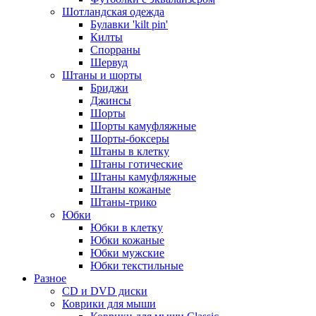
Шотландская одежда
Булавки 'kilt pin'
Килты
Спорраны
Шервуд
Штаны и шорты
Бриджи
Джинсы
Шорты
Шорты камуфляжные
Шорты-боксеры
Штаны в клетку
Штаны готические
Штаны камуфляжные
Штаны кожаные
Штаны-трико
Юбки
Юбки в клетку
Юбки кожаные
Юбки мужские
Юбки текстильные
Разное
CD и DVD диски
Коврики для мыши