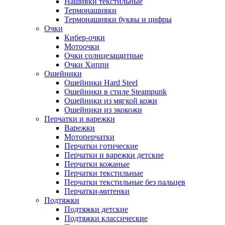
Нашивки текстильные
Термонашивки
Термонашивки буквы и цифры
Очки
Кибер-очки
Мотоочки
Очки солнцезащитные
Очки Хиппи
Ошейники
Ошейники Hard Steel
Ошейники в стиле Steampunk
Ошейники из мягкой кожи
Ошейники из экокожи
Перчатки и варежки
Варежки
Мотоперчатки
Перчатки готические
Перчатки и варежки детские
Перчатки кожаные
Перчатки текстильные
Перчатки текстильные без пальцев
Перчатки-митенки
Подтяжки
Подтяжки детские
Подтяжки классические