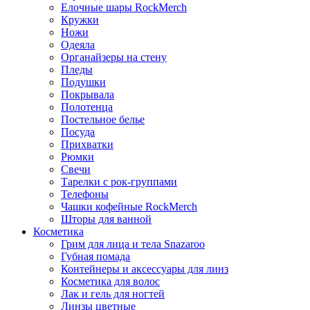
Елочные шары RockMerch
Кружки
Ножи
Одеяла
Органайзеры на стену
Пледы
Подушки
Покрывала
Полотенца
Постельное белье
Посуда
Прихватки
Рюмки
Свечи
Тарелки с рок-группами
Телефоны
Чашки кофейные RockMerch
Шторы для ванной
Косметика
Грим для лица и тела Snazaroo
Губная помада
Контейнеры и аксессуары для линз
Косметика для волос
Лак и гель для ногтей
Линзы цветные