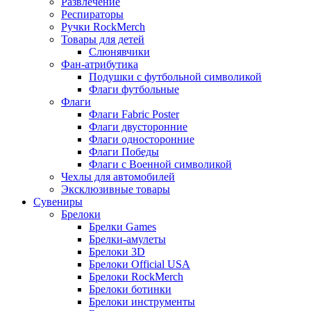
Развлечение
Респираторы
Ручки RockMerch
Товары для детей
Слюнявчики
Фан-атрибутика
Подушки с футбольной символикой
Флаги футбольные
Флаги
Флаги Fabric Poster
Флаги двусторонние
Флаги односторонние
Флаги Победы
Флаги с Военной символикой
Чехлы для автомобилей
Эксклюзивные товары
Сувениры
Брелоки
Брелки Games
Брелки-амулеты
Брелоки 3D
Брелоки Official USA
Брелоки RockMerch
Брелоки ботинки
Брелоки инструменты