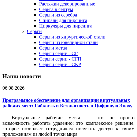
Растяжки декорированные
Серьга в септум
Серьги из серебра
Спирали для пирсинга
Циркуляры для пирсинга
Серьги
Серьги из хирургической стали
Серьги из ювелирной стали
Серьги метал
Серьги серии - СГ
Серьги серии - СГП
Серьги серии - СКР
Наши новости
06.08.2026
Программное обеспечение для организации виртуальных
рабочих мест: Гибкость и Безопасность в Цифровую Эпоху
Виртуальные рабочие места — это не просто
возможность работать удаленно; это комплексное решение,
которое позволяет сотрудникам получать доступ к своим
приложениям из любой точки мира