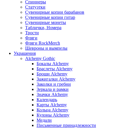
Спиннеры
Статуэтки
Сувенирные копии барабанов
Сувенирные копии гитар
Сувенирные монеты
Таблички, Номера
Трости
Фляги
Фляги RockMerch
Шевроны и вымпелы
Украшения
Alchemy Gothic
Бокалы Alchemy
Браслеты Alchemy
Броши Alchemy
Зажигалки Alchemy
Заколки и гребни
Зеркала и рамки
Значки Alchemy
Календарь
Карты Alchemy
Кольца Alchemy
Кулоны Alchemy
Медали
Письменные принадлежности