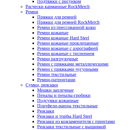
Подтяжки с рисунком
Расчески карманные RockMerch
Ремни
Пряжки для ремней
Пряжки для ремней RockMerch
Ремни из прессованной кожи
Ремни кожаные
Ремни кожаные Hard Steel
Ремни кожаные проклепанные
Ремни кожаные с аэрографией
Ремни кожаные с тиснением
Ремни разгрузочные
Ремни с пряжками металлическими
Ремни с пряжками чугунными
Ремни текстильные
Ремни-патронташи
Сумки, рюкзаки
Мешки заплечные
Пеналы и пеналы-гробики
Подсумки кожанные
Портфели-ранцы текстильные
Рюкзаки
Рюкзаки и торбы Hard Steel
Рюкзаки из кожзаменителя с принтами
Рюкзаки текстильные с вышивкой