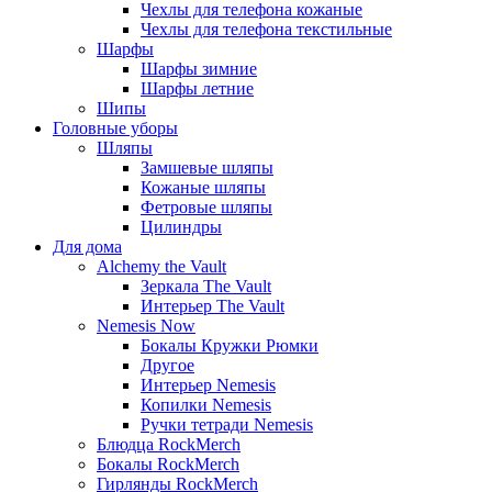
Чехлы для телефона кожаные
Чехлы для телефона текстильные
Шарфы
Шарфы зимние
Шарфы летние
Шипы
Головные уборы
Шляпы
Замшевые шляпы
Кожаные шляпы
Фетровые шляпы
Цилиндры
Для дома
Alchemy the Vault
Зеркала The Vault
Интерьер The Vault
Nemesis Now
Бокалы Кружки Рюмки
Другое
Интерьер Nemesis
Копилки Nemesis
Ручки тетради Nemesis
Блюдца RockMerch
Бокалы RockMerch
Гирлянды RockMerch