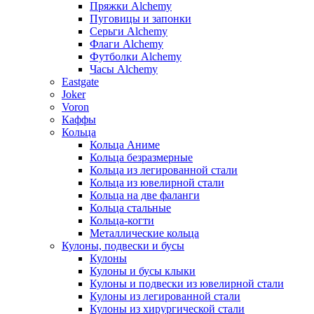
Пряжки Alchemy
Пуговицы и запонки
Серьги Alchemy
Флаги Alchemy
Футболки Alchemy
Часы Alchemy
Eastgate
Joker
Voron
Каффы
Кольца
Кольца Аниме
Кольца безразмерные
Кольца из легированной стали
Кольца из ювелирной стали
Кольца на две фаланги
Кольца стальные
Кольца-когти
Металлические кольца
Кулоны, подвески и бусы
Кулоны
Кулоны и бусы клыки
Кулоны и подвески из ювелирной стали
Кулоны из легированной стали
Кулоны из хирургической стали