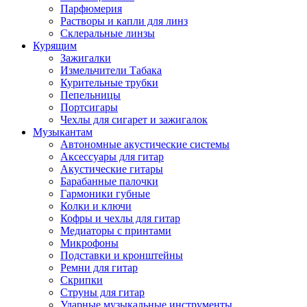
Парфюмерия
Растворы и капли для линз
Склеральные линзы
Курящим
Зажигалки
Измельчители Табака
Курительные трубки
Пепельницы
Портсигары
Чехлы для сигарет и зажигалок
Музыкантам
Автономные акустические системы
Аксессуары для гитар
Акустические гитары
Барабанные палочки
Гармоники губные
Колки и ключи
Кофры и чехлы для гитар
Медиаторы с принтами
Микрофоны
Подставки и кронштейны
Ремни для гитар
Скрипки
Струны для гитар
Ударные музыкальные инструменты