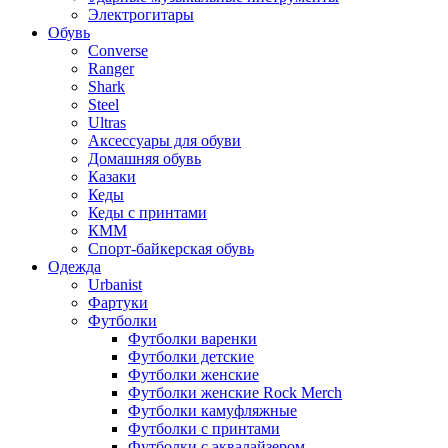
Электрогитары
Обувь
Converse
Ranger
Shark
Steel
Ultras
Аксессуары для обуви
Домашняя обувь
Казаки
Кеды
Кеды с принтами
КММ
Спорт-байкерская обувь
Одежда
Urbanist
Фартуки
Футболки
Футболки варенки
Футболки детские
Футболки женские
Футболки женские Rock Merch
Футболки камуфляжные
Футболки с принтами
Футболки с эквалайзером