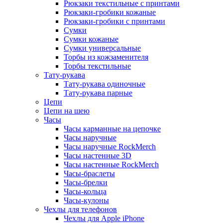
Рюкзаки текстильные с принтами
Рюкзаки-гробики кожаные
Рюкзаки-гробики с принтами
Сумки
Сумки кожаные
Сумки универсальные
Торбы из кожзаменителя
Торбы текстильные
Тату-рукава
Тату-рукава одиночные
Тату-рукава парные
Цепи
Цепи на шею
Часы
Часы карманные на цепочке
Часы наручные
Часы наручные RockMerch
Часы настенные 3D
Часы настенные RockMerch
Часы-браслеты
Часы-брелки
Часы-кольца
Часы-кулоны
Чехлы для телефонов
Чехлы для Apple iPhone