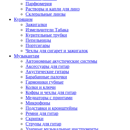
Парфюмерия
Растворы и капли для линз
Склеральные линзы
Курящим
Зажигалки
Измельчители Табака
Курительные трубки
Пепельницы
Портсигары
Чехлы для сигарет и зажигалок
Музыкантам
Автономные акустические системы
Аксессуары для гитар
Акустические гитары
Барабанные палочки
Гармоники губные
Колки и ключи
Кофры и чехлы для гитар
Медиаторы с принтами
Микрофоны
Подставки и кронштейны
Ремни для гитар
Скрипки
Струны для гитар
Ударные музыкальные инструменты