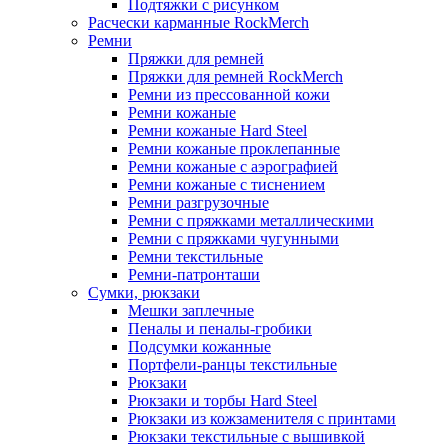
Подтяжки с рисунком
Расчески карманные RockMerch
Ремни
Пряжки для ремней
Пряжки для ремней RockMerch
Ремни из прессованной кожи
Ремни кожаные
Ремни кожаные Hard Steel
Ремни кожаные проклепанные
Ремни кожаные с аэрографией
Ремни кожаные с тиснением
Ремни разгрузочные
Ремни с пряжками металлическими
Ремни с пряжками чугунными
Ремни текстильные
Ремни-патронташи
Сумки, рюкзаки
Мешки заплечные
Пеналы и пеналы-гробики
Подсумки кожанные
Портфели-ранцы текстильные
Рюкзаки
Рюкзаки и торбы Hard Steel
Рюкзаки из кожзаменителя с принтами
Рюкзаки текстильные с вышивкой