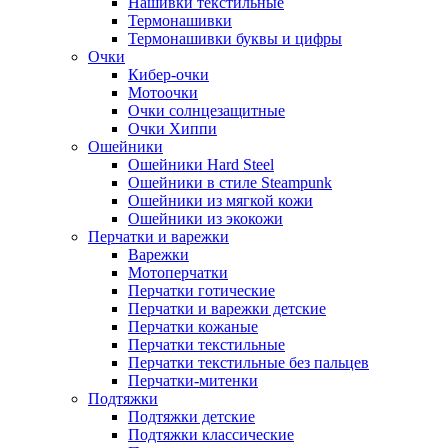
Нашивки текстильные
Термонашивки
Термонашивки буквы и цифры
Очки
Кибер-очки
Мотоочки
Очки солнцезащитные
Очки Хиппи
Ошейники
Ошейники Hard Steel
Ошейники в стиле Steampunk
Ошейники из мягкой кожи
Ошейники из экокожи
Перчатки и варежки
Варежки
Мотоперчатки
Перчатки готические
Перчатки и варежки детские
Перчатки кожаные
Перчатки текстильные
Перчатки текстильные без пальцев
Перчатки-митенки
Подтяжки
Подтяжки детские
Подтяжки классические