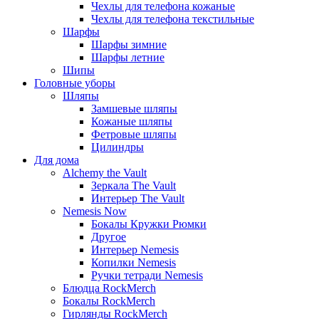
Чехлы для телефона кожаные
Чехлы для телефона текстильные
Шарфы
Шарфы зимние
Шарфы летние
Шипы
Головные уборы
Шляпы
Замшевые шляпы
Кожаные шляпы
Фетровые шляпы
Цилиндры
Для дома
Alchemy the Vault
Зеркала The Vault
Интерьер The Vault
Nemesis Now
Бокалы Кружки Рюмки
Другое
Интерьер Nemesis
Копилки Nemesis
Ручки тетради Nemesis
Блюдца RockMerch
Бокалы RockMerch
Гирлянды RockMerch