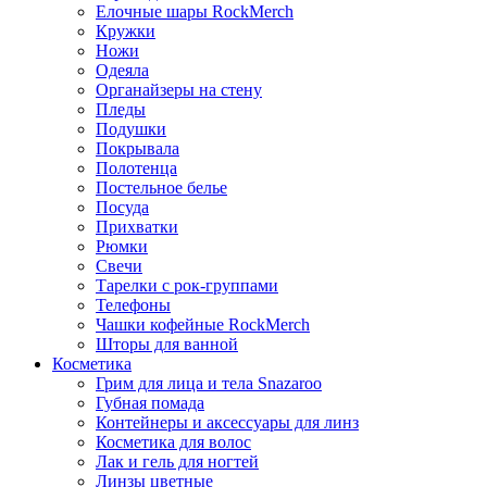
Елочные шары RockMerch
Кружки
Ножи
Одеяла
Органайзеры на стену
Пледы
Подушки
Покрывала
Полотенца
Постельное белье
Посуда
Прихватки
Рюмки
Свечи
Тарелки с рок-группами
Телефоны
Чашки кофейные RockMerch
Шторы для ванной
Косметика
Грим для лица и тела Snazaroo
Губная помада
Контейнеры и аксессуары для линз
Косметика для волос
Лак и гель для ногтей
Линзы цветные