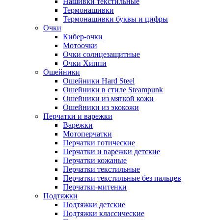
Нашивки текстильные
Термонашивки
Термонашивки буквы и цифры
Очки
Кибер-очки
Мотоочки
Очки солнцезащитные
Очки Хиппи
Ошейники
Ошейники Hard Steel
Ошейники в стиле Steampunk
Ошейники из мягкой кожи
Ошейники из экокожи
Перчатки и варежки
Варежки
Мотоперчатки
Перчатки готические
Перчатки и варежки детские
Перчатки кожаные
Перчатки текстильные
Перчатки текстильные без пальцев
Перчатки-митенки
Подтяжки
Подтяжки детские
Подтяжки классические