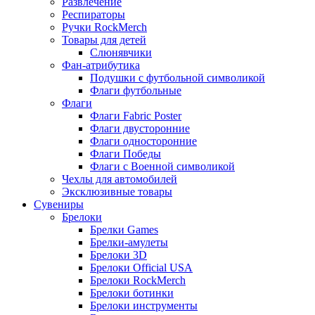
Развлечение
Респираторы
Ручки RockMerch
Товары для детей
Слюнявчики
Фан-атрибутика
Подушки с футбольной символикой
Флаги футбольные
Флаги
Флаги Fabric Poster
Флаги двусторонние
Флаги односторонние
Флаги Победы
Флаги с Военной символикой
Чехлы для автомобилей
Эксклюзивные товары
Сувениры
Брелоки
Брелки Games
Брелки-амулеты
Брелоки 3D
Брелоки Official USA
Брелоки RockMerch
Брелоки ботинки
Брелоки инструменты