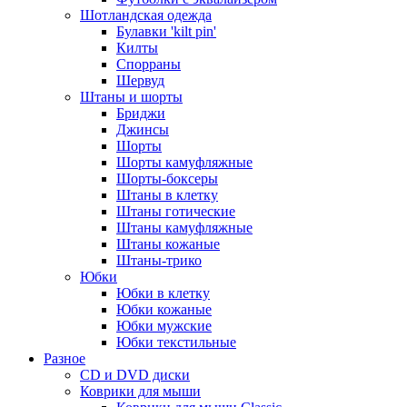
Шотландская одежда
Булавки 'kilt pin'
Килты
Спорраны
Шервуд
Штаны и шорты
Бриджи
Джинсы
Шорты
Шорты камуфляжные
Шорты-боксеры
Штаны в клетку
Штаны готические
Штаны камуфляжные
Штаны кожаные
Штаны-трико
Юбки
Юбки в клетку
Юбки кожаные
Юбки мужские
Юбки текстильные
Разное
CD и DVD диски
Коврики для мыши