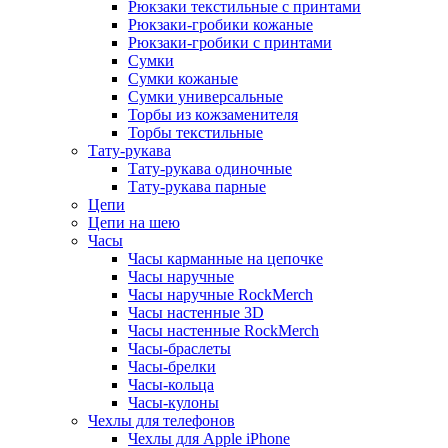
Рюкзаки текстильные с принтами
Рюкзаки-гробики кожаные
Рюкзаки-гробики с принтами
Сумки
Сумки кожаные
Сумки универсальные
Торбы из кожзаменителя
Торбы текстильные
Тату-рукава
Тату-рукава одиночные
Тату-рукава парные
Цепи
Цепи на шею
Часы
Часы карманные на цепочке
Часы наручные
Часы наручные RockMerch
Часы настенные 3D
Часы настенные RockMerch
Часы-браслеты
Часы-брелки
Часы-кольца
Часы-кулоны
Чехлы для телефонов
Чехлы для Apple iPhone