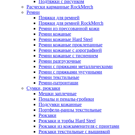
Подтяжки с рисунком
Расчески карманные RockMerch
Ремни
Пряжки для ремней
Пряжки для ремней RockMerch
Ремни из прессованной кожи
Ремни кожаные
Ремни кожаные Hard Steel
Ремни кожаные проклепанные
Ремни кожаные с аэрографией
Ремни кожаные с тиснением
Ремни разгрузочные
Ремни с пряжками металлическими
Ремни с пряжками чугунными
Ремни текстильные
Ремни-патронташи
Сумки, рюкзаки
Мешки заплечные
Пеналы и пеналы-гробики
Подсумки кожанные
Портфели-ранцы текстильные
Рюкзаки
Рюкзаки и торбы Hard Steel
Рюкзаки из кожзаменителя с принтами
Рюкзаки текстильные с вышивкой