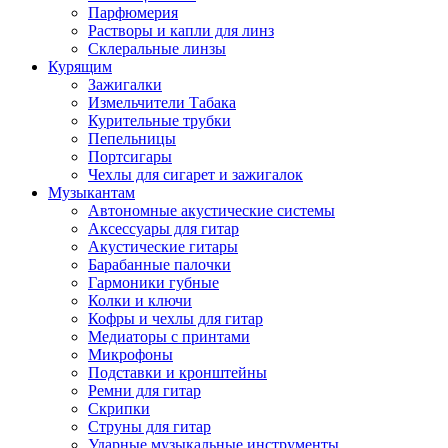
Парфюмерия
Растворы и капли для линз
Склеральные линзы
Курящим
Зажигалки
Измельчители Табака
Курительные трубки
Пепельницы
Портсигары
Чехлы для сигарет и зажигалок
Музыкантам
Автономные акустические системы
Аксессуары для гитар
Акустические гитары
Барабанные палочки
Гармоники губные
Колки и ключи
Кофры и чехлы для гитар
Медиаторы с принтами
Микрофоны
Подставки и кронштейны
Ремни для гитар
Скрипки
Струны для гитар
Ударные музыкальные инструменты