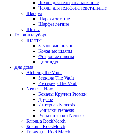
Чехлы для телефона кожаные
Чехлы для телефона текстильные
Шарфы
Шарфы зимние
Шарфы летние
Шипы
Головные уборы
Шляпы
Замшевые шляпы
Кожаные шляпы
Фетровые шляпы
Цилиндры
Для дома
Alchemy the Vault
Зеркала The Vault
Интерьер The Vault
Nemesis Now
Бокалы Кружки Рюмки
Другое
Интерьер Nemesis
Копилки Nemesis
Ручки тетради Nemesis
Блюдца RockMerch
Бокалы RockMerch
Гирлянды RockMerch