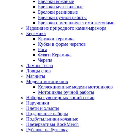
Брелоки кожаные
Брелоки музыкальные
Брелоки резиновые
Брелоки ручной работы
Брелоки с металлическими жетонами
Изделия из природного камня-мрамора
Керамика
Кружки керамика
Кубки в форме черепов
Рога
Фляги Керамика
Черепа
Лампы Тесла
Ловцы снов
Магниты
Модели мотоциклов
Коллекционные модели мотоциклов
Мотоциклы ручной работы
Наборы сувенирных копий гитар
Наручники
Плети и хлысты
Подарочные наборы
Подбутыльники кожаные
Презервативы RockMerch
Рубашка на бутылку