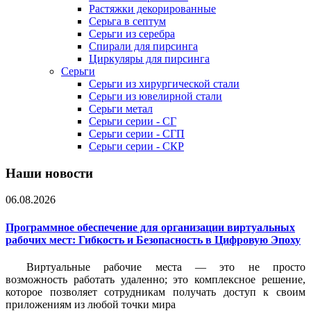
Растяжки декорированные
Серьга в септум
Серьги из серебра
Спирали для пирсинга
Циркуляры для пирсинга
Серьги
Серьги из хирургической стали
Серьги из ювелирной стали
Серьги метал
Серьги серии - СГ
Серьги серии - СГП
Серьги серии - СКР
Наши новости
06.08.2026
Программное обеспечение для организации виртуальных
рабочих мест: Гибкость и Безопасность в Цифровую Эпоху
Виртуальные рабочие места — это не просто
возможность работать удаленно; это комплексное решение,
которое позволяет сотрудникам получать доступ к своим
приложениям из любой точки мира