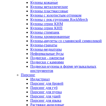
Кулоны кожаные
Кулоны металлические
Кулоны пластмассовые
Кулоны с золотистым оттенком
Кулоны с рок-группами RockMerch
Кулоны серии КНМ
Кулоны серии КНП
Кулоны стимпанк
Кулоны хромированные
Кулоны-амулеты со славянской символикой
Кулоны-гранаты
Кулоны-медиаторы
Неформальные бусы
Подвески - ожерелья
Подвески с камнями
Подвески-кулоны в форме музыкальных
инструментов
Пирсинг
Индастриал
Пирсинг для бровей
Пирсинг для губ
Пирсинг для пупка
Пирсинг для ушей
Пирсинг для языка
Растяжки акриловые