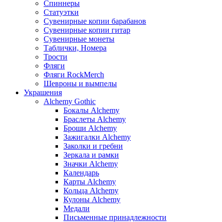
Спиннеры
Статуэтки
Сувенирные копии барабанов
Сувенирные копии гитар
Сувенирные монеты
Таблички, Номера
Трости
Фляги
Фляги RockMerch
Шевроны и вымпелы
Украшения
Alchemy Gothic
Бокалы Alchemy
Браслеты Alchemy
Броши Alchemy
Зажигалки Alchemy
Заколки и гребни
Зеркала и рамки
Значки Alchemy
Календарь
Карты Alchemy
Кольца Alchemy
Кулоны Alchemy
Медали
Письменные принадлежности