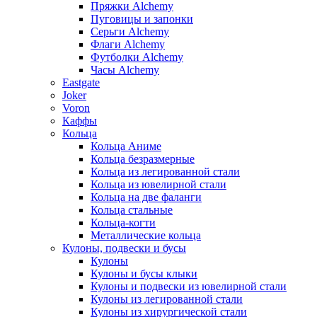
Пряжки Alchemy
Пуговицы и запонки
Серьги Alchemy
Флаги Alchemy
Футболки Alchemy
Часы Alchemy
Eastgate
Joker
Voron
Каффы
Кольца
Кольца Аниме
Кольца безразмерные
Кольца из легированной стали
Кольца из ювелирной стали
Кольца на две фаланги
Кольца стальные
Кольца-когти
Металлические кольца
Кулоны, подвески и бусы
Кулоны
Кулоны и бусы клыки
Кулоны и подвески из ювелирной стали
Кулоны из легированной стали
Кулоны из хирургической стали