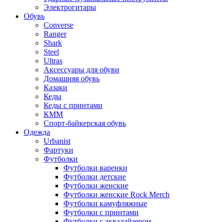
Электрогитары
Обувь
Converse
Ranger
Shark
Steel
Ultras
Аксессуары для обуви
Домашняя обувь
Казаки
Кеды
Кеды с принтами
КММ
Спорт-байкерская обувь
Одежда
Urbanist
Фартуки
Футболки
Футболки варенки
Футболки детские
Футболки женские
Футболки женские Rock Merch
Футболки камуфляжные
Футболки с принтами
Футболки с эквалайзером