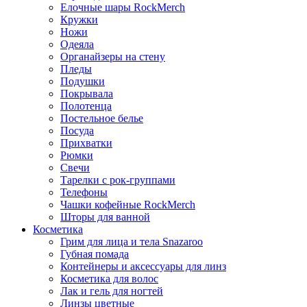
Елочные шары RockMerch
Кружки
Ножи
Одеяла
Органайзеры на стену
Пледы
Подушки
Покрывала
Полотенца
Постельное белье
Посуда
Прихватки
Рюмки
Свечи
Тарелки с рок-группами
Телефоны
Чашки кофейные RockMerch
Шторы для ванной
Косметика
Грим для лица и тела Snazaroo
Губная помада
Контейнеры и аксессуары для линз
Косметика для волос
Лак и гель для ногтей
Линзы цветные