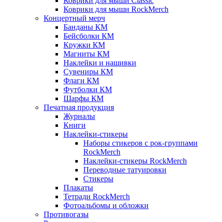
Коврики для мыши Classic
Коврики для мыши RockMerch
Концертный мерч
Банданы КМ
Бейсболки КМ
Кружки КМ
Магниты КМ
Наклейки и нашивки
Сувениры КМ
Флаги КМ
Футболки КМ
Шарфы КМ
Печатная продукция
Журналы
Книги
Наклейки-стикеры
Наборы стикеров с рок-группами
RockMerch
Наклейки-стикеры RockMerch
Переводные татуировки
Стикеры
Плакаты
Тетради RockMerch
Фотоальбомы и обложки
Противогазы