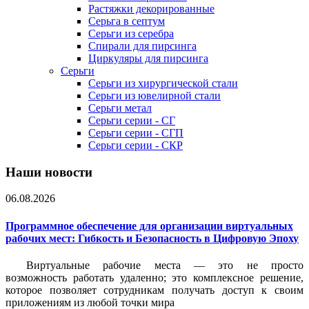
Растяжки декорированные
Серьга в септум
Серьги из серебра
Спирали для пирсинга
Циркуляры для пирсинга
Серьги
Серьги из хирургической стали
Серьги из ювелирной стали
Серьги метал
Серьги серии - СГ
Серьги серии - СГП
Серьги серии - СКР
Наши новости
06.08.2026
Программное обеспечение для организации виртуальных
рабочих мест: Гибкость и Безопасность в Цифровую Эпоху
Виртуальные рабочие места — это не просто
возможность работать удаленно; это комплексное решение,
которое позволяет сотрудникам получать доступ к своим
приложениям из любой точки мира