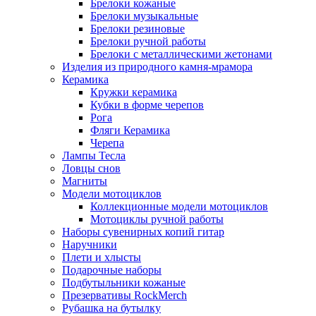
Брелоки кожаные
Брелоки музыкальные
Брелоки резиновые
Брелоки ручной работы
Брелоки с металлическими жетонами
Изделия из природного камня-мрамора
Керамика
Кружки керамика
Кубки в форме черепов
Рога
Фляги Керамика
Черепа
Лампы Тесла
Ловцы снов
Магниты
Модели мотоциклов
Коллекционные модели мотоциклов
Мотоциклы ручной работы
Наборы сувенирных копий гитар
Наручники
Плети и хлысты
Подарочные наборы
Подбутыльники кожаные
Презервативы RockMerch
Рубашка на бутылку