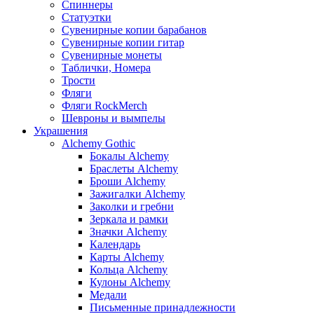
Спиннеры
Статуэтки
Сувенирные копии барабанов
Сувенирные копии гитар
Сувенирные монеты
Таблички, Номера
Трости
Фляги
Фляги RockMerch
Шевроны и вымпелы
Украшения
Alchemy Gothic
Бокалы Alchemy
Браслеты Alchemy
Броши Alchemy
Зажигалки Alchemy
Заколки и гребни
Зеркала и рамки
Значки Alchemy
Календарь
Карты Alchemy
Кольца Alchemy
Кулоны Alchemy
Медали
Письменные принадлежности