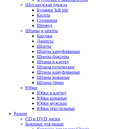
Шотландская одежда
Булавки 'kilt pin'
Килты
Спорраны
Шервуд
Штаны и шорты
Бриджи
Джинсы
Шорты
Шорты камуфляжные
Шорты-боксеры
Штаны в клетку
Штаны готические
Штаны камуфляжные
Штаны кожаные
Штаны-трико
Юбки
Юбки в клетку
Юбки кожаные
Юбки мужские
Юбки текстильные
Разное
CD и DVD диски
Коврики для мыши