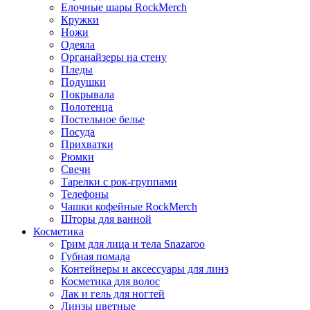
Елочные шары RockMerch
Кружки
Ножи
Одеяла
Органайзеры на стену
Пледы
Подушки
Покрывала
Полотенца
Постельное белье
Посуда
Прихватки
Рюмки
Свечи
Тарелки с рок-группами
Телефоны
Чашки кофейные RockMerch
Шторы для ванной
Косметика
Грим для лица и тела Snazaroo
Губная помада
Контейнеры и аксессуары для линз
Косметика для волос
Лак и гель для ногтей
Линзы цветные