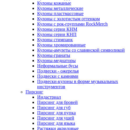
Кулоны кожаные
Кулоны металлические
Кулоны пластмассовые
Кулоны с золотистым оттенком
Кулоны с рок-группами RockMerch
Кулоны серии КНМ
Кулоны серии КНП
Кулоны стимпанк
Кулоны хромированные
Кулоны-амулеты со славянской символикой
Кулоны-гранаты
Кулоны-медиаторы
Неформальные бусы
Подвески - ожерелья
Подвески с камнями
Подвески-кулоны в форме музыкальных
инструментов
Пирсинг
Индастриал
Пирсинг для бровей
Пирсинг для губ
Пирсинг для пупка
Пирсинг для ушей
Пирсинг для языка
Растяжки акриловые