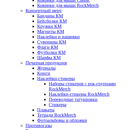
Коврики для мыши Classic
Коврики для мыши RockMerch
Концертный мерч
Банданы КМ
Бейсболки КМ
Кружки КМ
Магниты КМ
Наклейки и нашивки
Сувениры КМ
Флаги КМ
Футболки КМ
Шарфы КМ
Печатная продукция
Журналы
Книги
Наклейки-стикеры
Наборы стикеров с рок-группами
RockMerch
Наклейки-стикеры RockMerch
Переводные татуировки
Стикеры
Плакаты
Тетради RockMerch
Фотоальбомы и обложки
Противогазы