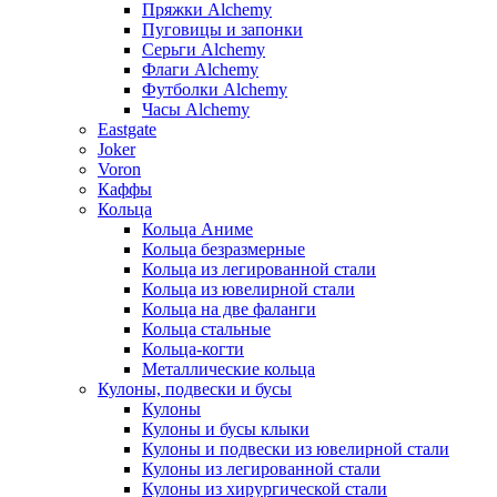
Пряжки Alchemy
Пуговицы и запонки
Серьги Alchemy
Флаги Alchemy
Футболки Alchemy
Часы Alchemy
Eastgate
Joker
Voron
Каффы
Кольца
Кольца Аниме
Кольца безразмерные
Кольца из легированной стали
Кольца из ювелирной стали
Кольца на две фаланги
Кольца стальные
Кольца-когти
Металлические кольца
Кулоны, подвески и бусы
Кулоны
Кулоны и бусы клыки
Кулоны и подвески из ювелирной стали
Кулоны из легированной стали
Кулоны из хирургической стали