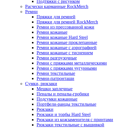
Подтяжки с рисунком
Расчески карманные RockMerch
Ремни
Пряжки для ремней
Пряжки для ремней RockMerch
Ремни из прессованной кожи
Ремни кожаные
Ремни кожаные Hard Steel
Ремни кожаные проклепанные
Ремни кожаные с аэрографией
Ремни кожаные с тиснением
Ремни разгрузочные
Ремни с пряжками металлическими
Ремни с пряжками чугунными
Ремни текстильные
Ремни-патронташи
Сумки, рюкзаки
Мешки заплечные
Пеналы и пеналы-гробики
Подсумки кожанные
Портфели-ранцы текстильные
Рюкзаки
Рюкзаки и торбы Hard Steel
Рюкзаки из кожзаменителя с принтами
Рюкзаки текстильные с вышивкой