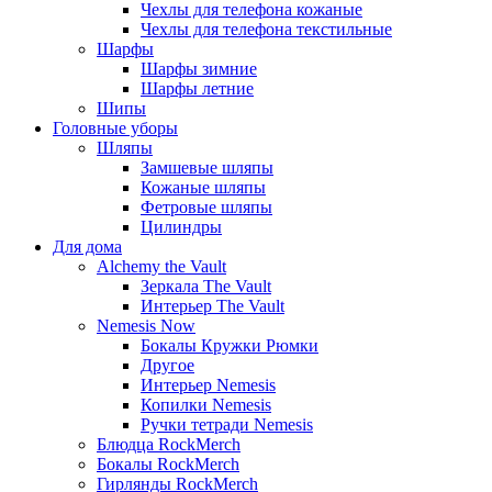
Чехлы для телефона кожаные
Чехлы для телефона текстильные
Шарфы
Шарфы зимние
Шарфы летние
Шипы
Головные уборы
Шляпы
Замшевые шляпы
Кожаные шляпы
Фетровые шляпы
Цилиндры
Для дома
Alchemy the Vault
Зеркала The Vault
Интерьер The Vault
Nemesis Now
Бокалы Кружки Рюмки
Другое
Интерьер Nemesis
Копилки Nemesis
Ручки тетради Nemesis
Блюдца RockMerch
Бокалы RockMerch
Гирлянды RockMerch