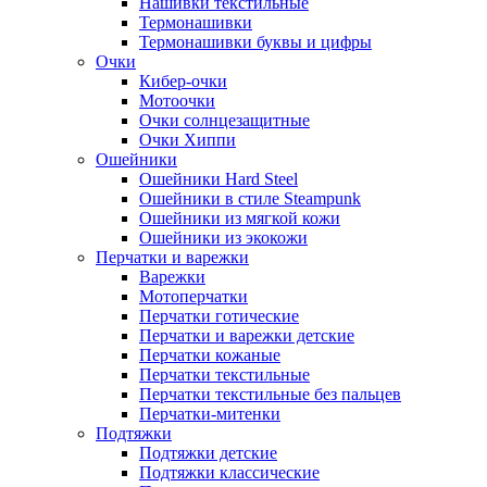
Нашивки текстильные
Термонашивки
Термонашивки буквы и цифры
Очки
Кибер-очки
Мотоочки
Очки солнцезащитные
Очки Хиппи
Ошейники
Ошейники Hard Steel
Ошейники в стиле Steampunk
Ошейники из мягкой кожи
Ошейники из экокожи
Перчатки и варежки
Варежки
Мотоперчатки
Перчатки готические
Перчатки и варежки детские
Перчатки кожаные
Перчатки текстильные
Перчатки текстильные без пальцев
Перчатки-митенки
Подтяжки
Подтяжки детские
Подтяжки классические