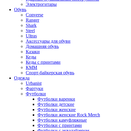
Электрогитары
Обувь
Converse
Ranger
Shark
Steel
Ultras
Аксессуары для обуви
Домашняя обувь
Казаки
Кеды
Кеды с принтами
КММ
Спорт-байкерская обувь
Одежда
Urbanist
Фартуки
Футболки
Футболки варенки
Футболки детские
Футболки женские
Футболки женские Rock Merch
Футболки камуфляжные
Футболки с принтами
Футболки с эквалайзером