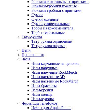
Рюкзаки текстильные с принтами
Рюкзаки-гробики кожаные
Рюкзаки-гробики с принтами
Сумки
Сумки кожаные
Сумки универсальные
Торбы из кожзаменителя
Торбы текстильные
Тату-рукава
Тату-рукава одиночные
Тату-рукава парные
Цепи
Цепи на шею
Часы
Часы карманные на цепочке
Часы наручные
Часы наручные RockMerch
Часы настенные 3D
Часы настенные RockMerch
Часы-браслеты
Часы-брелки
Часы-кольца
Часы-кулоны
Чехлы для телефонов
Чехлы для Apple iPhone