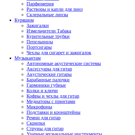
Парфюмерия
Растворы и капли для линз
Склеральные линзы
Курящим
Зажигалки
Измельчители Табака
Курительные трубки
Пепельницы
Портсигары
Чехлы для сигарет и зажигалок
Музыкантам
Автономные акустические системы
Аксессуары для гитар
Акустические гитары
Барабанные палочки
Гармоники губные
Колки и ключи
Кофры и чехлы для гитар
Медиаторы с принтами
Микрофоны
Подставки и кронштейны
Ремни для гитар
Скрипки
Струны для гитар
Ударные музыкальные инструменты