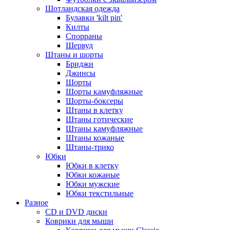
Шотландская одежда
Булавки 'kilt pin'
Килты
Спорраны
Шервуд
Штаны и шорты
Бриджи
Джинсы
Шорты
Шорты камуфляжные
Шорты-боксеры
Штаны в клетку
Штаны готические
Штаны камуфляжные
Штаны кожаные
Штаны-трико
Юбки
Юбки в клетку
Юбки кожаные
Юбки мужские
Юбки текстильные
Разное
CD и DVD диски
Коврики для мыши