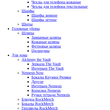
Чехлы для телефона кожаные
Чехлы для телефона текстильные
Шарфы
Шарфы зимние
Шарфы летние
Шипы
Головные уборы
Шляпы
Замшевые шляпы
Кожаные шляпы
Фетровые шляпы
Цилиндры
Для дома
Alchemy the Vault
Зеркала The Vault
Интерьер The Vault
Nemesis Now
Бокалы Кружки Рюмки
Другое
Интерьер Nemesis
Копилки Nemesis
Ручки тетради Nemesis
Блюдца RockMerch
Бокалы RockMerch
Гирлянды RockMerch