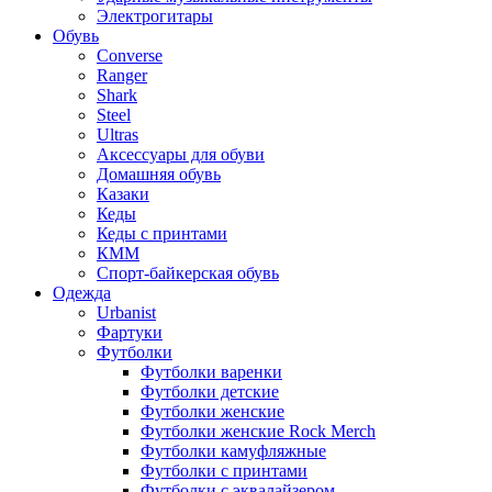
Электрогитары
Обувь
Converse
Ranger
Shark
Steel
Ultras
Аксессуары для обуви
Домашняя обувь
Казаки
Кеды
Кеды с принтами
КММ
Спорт-байкерская обувь
Одежда
Urbanist
Фартуки
Футболки
Футболки варенки
Футболки детские
Футболки женские
Футболки женские Rock Merch
Футболки камуфляжные
Футболки с принтами
Футболки с эквалайзером