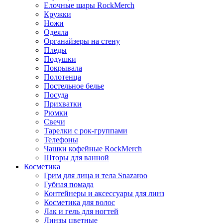
Елочные шары RockMerch
Кружки
Ножи
Одеяла
Органайзеры на стену
Пледы
Подушки
Покрывала
Полотенца
Постельное белье
Посуда
Прихватки
Рюмки
Свечи
Тарелки с рок-группами
Телефоны
Чашки кофейные RockMerch
Шторы для ванной
Косметика
Грим для лица и тела Snazaroo
Губная помада
Контейнеры и аксессуары для линз
Косметика для волос
Лак и гель для ногтей
Линзы цветные