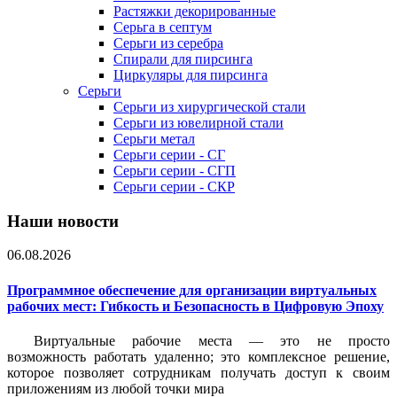
Растяжки декорированные
Серьга в септум
Серьги из серебра
Спирали для пирсинга
Циркуляры для пирсинга
Серьги
Серьги из хирургической стали
Серьги из ювелирной стали
Серьги метал
Серьги серии - СГ
Серьги серии - СГП
Серьги серии - СКР
Наши новости
06.08.2026
Программное обеспечение для организации виртуальных
рабочих мест: Гибкость и Безопасность в Цифровую Эпоху
Виртуальные рабочие места — это не просто
возможность работать удаленно; это комплексное решение,
которое позволяет сотрудникам получать доступ к своим
приложениям из любой точки мира