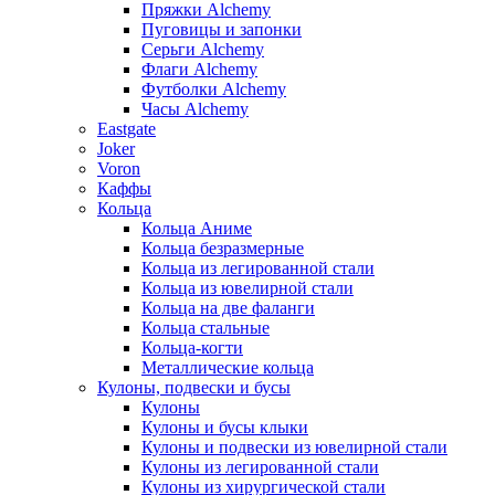
Пряжки Alchemy
Пуговицы и запонки
Серьги Alchemy
Флаги Alchemy
Футболки Alchemy
Часы Alchemy
Eastgate
Joker
Voron
Каффы
Кольца
Кольца Аниме
Кольца безразмерные
Кольца из легированной стали
Кольца из ювелирной стали
Кольца на две фаланги
Кольца стальные
Кольца-когти
Металлические кольца
Кулоны, подвески и бусы
Кулоны
Кулоны и бусы клыки
Кулоны и подвески из ювелирной стали
Кулоны из легированной стали
Кулоны из хирургической стали