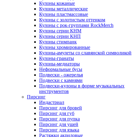
Кулоны кожаные
Кулоны металлические
Кулоны пластмассовые
Кулоны с золотистым оттенком
Кулоны с рок-группами RockMerch
Кулоны серии КНМ
Кулоны серии КНП
Кулоны стимпанк
Кулоны хромированные
Кулоны-амулеты со славянской символикой
Кулоны-гранаты
Кулоны-медиаторы
Неформальные бусы
Подвески - ожерелья
Подвески с камнями
Подвески-кулоны в форме музыкальных
инструментов
Пирсинг
Индастриал
Пирсинг для бровей
Пирсинг для губ
Пирсинг для пупка
Пирсинг для ушей
Пирсинг для языка
Растяжки акриловые