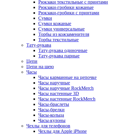
Рюкзаки текстильные с принтами
Рюкзаки-гробики кожаные
Рюкзаки-гробики с принтами
Сумки
Сумки кожаные
Сумки универсальные
Торбы из кожзаменителя
Торбы текстильные
Тату-рукава
Тату-рукава одиночные
Тату-рукава парные
Цепи
Цепи на шею
Часы
Часы карманные на цепочке
Часы наручные
Часы наручные RockMerch
Часы настенные 3D
Часы настенные RockMerch
Часы-браслеты
Часы-брелки
Часы-кольца
Часы-кулоны
Чехлы для телефонов
Чехлы для Apple iPhone