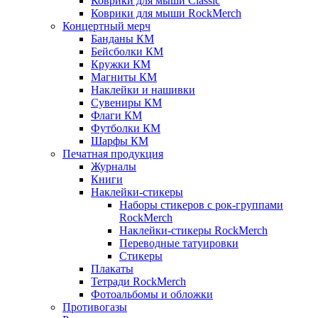
Коврики для мыши Classic
Коврики для мыши RockMerch
Концертный мерч
Банданы КМ
Бейсболки КМ
Кружки КМ
Магниты КМ
Наклейки и нашивки
Сувениры КМ
Флаги КМ
Футболки КМ
Шарфы КМ
Печатная продукция
Журналы
Книги
Наклейки-стикеры
Наборы стикеров с рок-группами
RockMerch
Наклейки-стикеры RockMerch
Переводные татуировки
Стикеры
Плакаты
Тетради RockMerch
Фотоальбомы и обложки
Противогазы