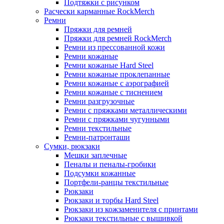
Подтяжки с рисунком
Расчески карманные RockMerch
Ремни
Пряжки для ремней
Пряжки для ремней RockMerch
Ремни из прессованной кожи
Ремни кожаные
Ремни кожаные Hard Steel
Ремни кожаные проклепанные
Ремни кожаные с аэрографией
Ремни кожаные с тиснением
Ремни разгрузочные
Ремни с пряжками металлическими
Ремни с пряжками чугунными
Ремни текстильные
Ремни-патронташи
Сумки, рюкзаки
Мешки заплечные
Пеналы и пеналы-гробики
Подсумки кожанные
Портфели-ранцы текстильные
Рюкзаки
Рюкзаки и торбы Hard Steel
Рюкзаки из кожзаменителя с принтами
Рюкзаки текстильные с вышивкой