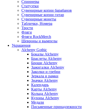
Спиннеры
Статуэтки
Сувенирные копии барабанов
Сувенирные копии гитар
Сувенирные монеты
Таблички, Номера
Трости
Фляги
Фляги RockMerch
Шевроны и вымпелы
Украшения
Alchemy Gothic
Бокалы Alchemy
Браслеты Alchemy
Броши Alchemy
Зажигалки Alchemy
Заколки и гребни
Зеркала и рамки
Значки Alchemy
Календарь
Карты Alchemy
Кольца Alchemy
Кулоны Alchemy
Медали
Письменные принадлежности