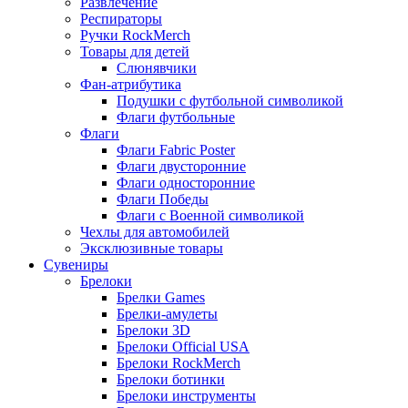
Развлечение
Респираторы
Ручки RockMerch
Товары для детей
Слюнявчики
Фан-атрибутика
Подушки с футбольной символикой
Флаги футбольные
Флаги
Флаги Fabric Poster
Флаги двусторонние
Флаги односторонние
Флаги Победы
Флаги с Военной символикой
Чехлы для автомобилей
Эксклюзивные товары
Сувениры
Брелоки
Брелки Games
Брелки-амулеты
Брелоки 3D
Брелоки Official USA
Брелоки RockMerch
Брелоки ботинки
Брелоки инструменты