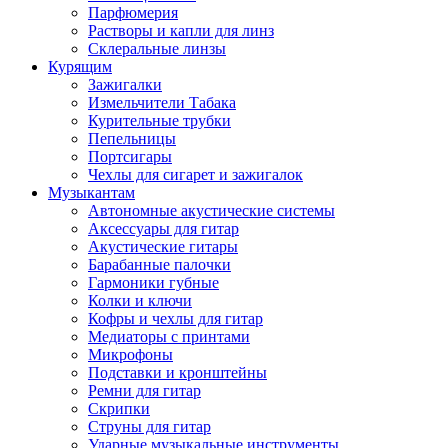
Парфюмерия
Растворы и капли для линз
Склеральные линзы
Курящим
Зажигалки
Измельчители Табака
Курительные трубки
Пепельницы
Портсигары
Чехлы для сигарет и зажигалок
Музыкантам
Автономные акустические системы
Аксессуары для гитар
Акустические гитары
Барабанные палочки
Гармоники губные
Колки и ключи
Кофры и чехлы для гитар
Медиаторы с принтами
Микрофоны
Подставки и кронштейны
Ремни для гитар
Скрипки
Струны для гитар
Ударные музыкальные инструменты