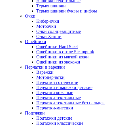
Нашивки текстильные
Термонашивки
Термонашивки буквы и цифры
Очки
Кибер-очки
Мотоочки
Очки солнцезащитные
Очки Хиппи
Ошейники
Ошейники Hard Steel
Ошейники в стиле Steampunk
Ошейники из мягкой кожи
Ошейники из экокожи
Перчатки и варежки
Варежки
Мотоперчатки
Перчатки готические
Перчатки и варежки детские
Перчатки кожаные
Перчатки текстильные
Перчатки текстильные без пальцев
Перчатки-митенки
Подтяжки
Подтяжки детские
Подтяжки классические