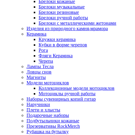
Брелоки кожаные
Брелоки музыкальные
Брелоки резиновые
Брелоки ручной работы
Брелоки с металлическими жетонами
Изделия из природного камня-мрамора
Керамика
Кружки керамика
Кубки в форме черепов
Рога
Фляги Керамика
Черепа
Лампы Тесла
Ловцы снов
Магниты
Модели мотоциклов
Коллекционные модели мотоциклов
Мотоциклы ручной работы
Наборы сувенирных копий гитар
Наручники
Плети и хлысты
Подарочные наборы
Подбутыльники кожаные
Презервативы RockMerch
Рубашка на бутылку