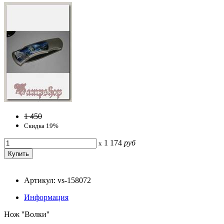
1 450
Скидка 19%
1 174
руб
x
Артикул: vs-158072
Информация
Нож ''Волки''