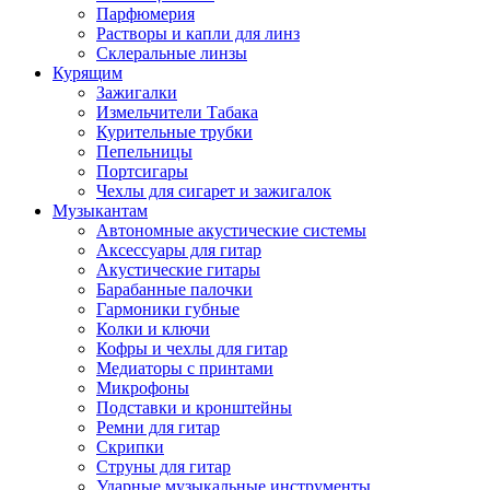
Парфюмерия
Растворы и капли для линз
Склеральные линзы
Курящим
Зажигалки
Измельчители Табака
Курительные трубки
Пепельницы
Портсигары
Чехлы для сигарет и зажигалок
Музыкантам
Автономные акустические системы
Аксессуары для гитар
Акустические гитары
Барабанные палочки
Гармоники губные
Колки и ключи
Кофры и чехлы для гитар
Медиаторы с принтами
Микрофоны
Подставки и кронштейны
Ремни для гитар
Скрипки
Струны для гитар
Ударные музыкальные инструменты