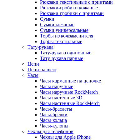
Рюкзаки текстильные с принтами
Рюкзаки-гробики кожаные
Рюкзаки-гробики с принтами
Сумки
Сумки кожаные
Сумки универсальные
Торбы из кожзаменителя
Торбы текстильные
Тату-рукава
Тату-рукава одиночные
Тату-рукава парные
Цепи
Цепи на шею
Часы
Часы карманные на цепочке
Часы наручные
Часы наручные RockMerch
Часы настенные 3D
Часы настенные RockMerch
Часы-браслеты
Часы-брелки
Часы-кольца
Часы-кулоны
Чехлы для телефонов
Чехлы для Apple iPhone