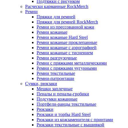
Подтяжки с рисунком
Расчески карманные RockMerch
Ремни
Пряжки для ремней
Пряжки для ремней RockMerch
Ремни из прессованной кожи
Ремни кожаные
Ремни кожаные Hard Steel
Ремни кожаные проклепанные
Ремни кожаные с аэрографией
Ремни кожаные с тиснением
Ремни разгрузочные
Ремни с пряжками металлическими
Ремни с пряжками чугунными
Ремни текстильные
Ремни-патронташи
Сумки, рюкзаки
Мешки заплечные
Пеналы и пеналы-гробики
Подсумки кожанные
Портфели-ранцы текстильные
Рюкзаки
Рюкзаки и торбы Hard Steel
Рюкзаки из кожзаменителя с принтами
Рюкзаки текстильные с вышивкой