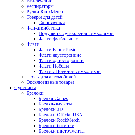
Развлечение
Респираторы
Ручки RockMerch
Товары для детей
Слюнявчики
Фан-атрибутика
Подушки с футбольной символикой
Флаги футбольные
Флаги
Флаги Fabric Poster
Флаги двусторонние
Флаги односторонние
Флаги Победы
Флаги с Военной символикой
Чехлы для автомобилей
Эксклюзивные товары
Сувениры
Брелоки
Брелки Games
Брелки-амулеты
Брелоки 3D
Брелоки Official USA
Брелоки RockMerch
Брелоки ботинки
Брелоки инструменты