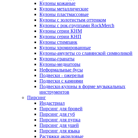
Кулоны кожаные
Кулоны металлические
Кулоны пластмассовые
Кулоны с золотистым оттенком
Кулоны с рок-группами RockMerch
Кулоны серии КНМ
Кулоны серии КНП
Кулоны стимпанк
Кулоны хромированные
Кулоны-амулеты со славянской символикой
Кулоны-гранаты
Кулоны-медиаторы
Неформальные бусы
Подвески - ожерелья
Подвески с камнями
Подвески-кулоны в форме музыкальных
инструментов
Пирсинг
Индастриал
Пирсинг для бровей
Пирсинг для губ
Пирсинг для пупка
Пирсинг для ушей
Пирсинг для языка
Растяжки акриловые