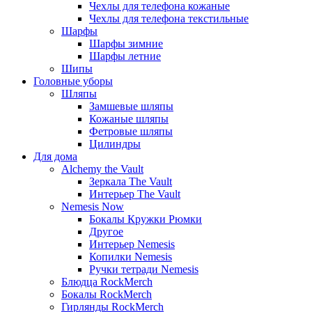
Чехлы для телефона кожаные
Чехлы для телефона текстильные
Шарфы
Шарфы зимние
Шарфы летние
Шипы
Головные уборы
Шляпы
Замшевые шляпы
Кожаные шляпы
Фетровые шляпы
Цилиндры
Для дома
Alchemy the Vault
Зеркала The Vault
Интерьер The Vault
Nemesis Now
Бокалы Кружки Рюмки
Другое
Интерьер Nemesis
Копилки Nemesis
Ручки тетради Nemesis
Блюдца RockMerch
Бокалы RockMerch
Гирлянды RockMerch