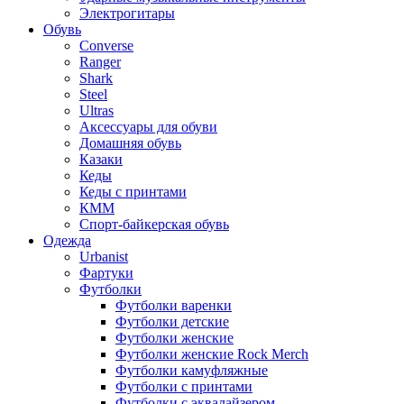
Электрогитары
Обувь
Converse
Ranger
Shark
Steel
Ultras
Аксессуары для обуви
Домашняя обувь
Казаки
Кеды
Кеды с принтами
КММ
Спорт-байкерская обувь
Одежда
Urbanist
Фартуки
Футболки
Футболки варенки
Футболки детские
Футболки женские
Футболки женские Rock Merch
Футболки камуфляжные
Футболки с принтами
Футболки с эквалайзером