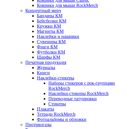
Коврики для мыши Classic
Коврики для мыши RockMerch
Концертный мерч
Банданы КМ
Бейсболки КМ
Кружки КМ
Магниты КМ
Наклейки и нашивки
Сувениры КМ
Флаги КМ
Футболки КМ
Шарфы КМ
Печатная продукция
Журналы
Книги
Наклейки-стикеры
Наборы стикеров с рок-группами
RockMerch
Наклейки-стикеры RockMerch
Переводные татуировки
Стикеры
Плакаты
Тетради RockMerch
Фотоальбомы и обложки
Противогазы