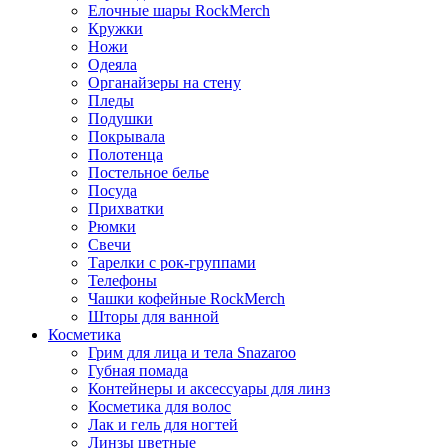
Елочные шары RockMerch
Кружки
Ножи
Одеяла
Органайзеры на стену
Пледы
Подушки
Покрывала
Полотенца
Постельное белье
Посуда
Прихватки
Рюмки
Свечи
Тарелки с рок-группами
Телефоны
Чашки кофейные RockMerch
Шторы для ванной
Косметика
Грим для лица и тела Snazaroo
Губная помада
Контейнеры и аксессуары для линз
Косметика для волос
Лак и гель для ногтей
Линзы цветные