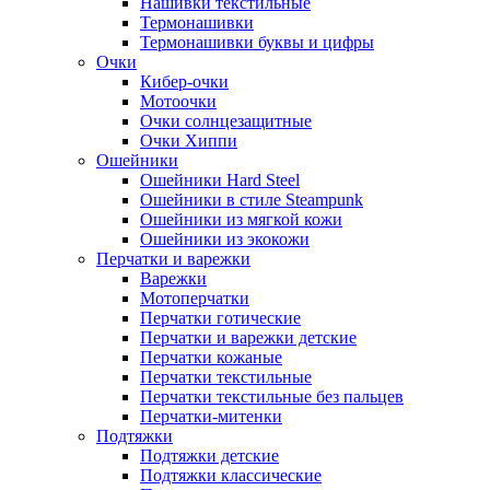
Нашивки текстильные
Термонашивки
Термонашивки буквы и цифры
Очки
Кибер-очки
Мотоочки
Очки солнцезащитные
Очки Хиппи
Ошейники
Ошейники Hard Steel
Ошейники в стиле Steampunk
Ошейники из мягкой кожи
Ошейники из экокожи
Перчатки и варежки
Варежки
Мотоперчатки
Перчатки готические
Перчатки и варежки детские
Перчатки кожаные
Перчатки текстильные
Перчатки текстильные без пальцев
Перчатки-митенки
Подтяжки
Подтяжки детские
Подтяжки классические