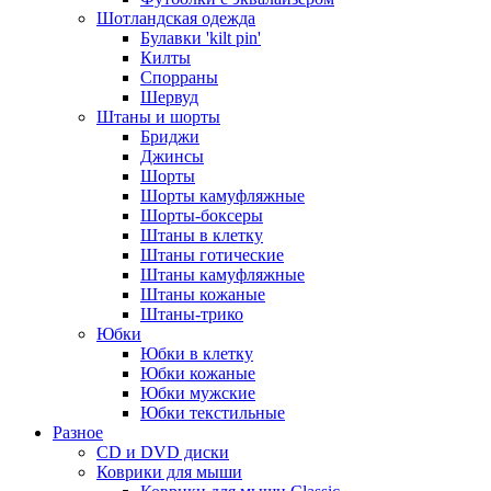
Шотландская одежда
Булавки 'kilt pin'
Килты
Спорраны
Шервуд
Штаны и шорты
Бриджи
Джинсы
Шорты
Шорты камуфляжные
Шорты-боксеры
Штаны в клетку
Штаны готические
Штаны камуфляжные
Штаны кожаные
Штаны-трико
Юбки
Юбки в клетку
Юбки кожаные
Юбки мужские
Юбки текстильные
Разное
CD и DVD диски
Коврики для мыши