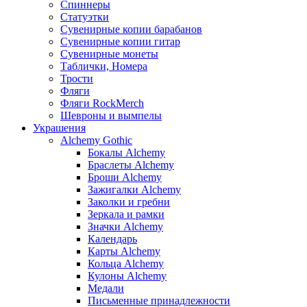
Спиннеры
Статуэтки
Сувенирные копии барабанов
Сувенирные копии гитар
Сувенирные монеты
Таблички, Номера
Трости
Фляги
Фляги RockMerch
Шевроны и вымпелы
Украшения
Alchemy Gothic
Бокалы Alchemy
Браслеты Alchemy
Броши Alchemy
Зажигалки Alchemy
Заколки и гребни
Зеркала и рамки
Значки Alchemy
Календарь
Карты Alchemy
Кольца Alchemy
Кулоны Alchemy
Медали
Письменные принадлежности