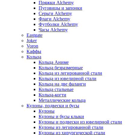
Пряжки Alchemy
Пуговицы и запонки
Серьги Alchemy
Флаги Alchemy
Футболки Alchemy
Часы Alchemy
Eastgate
Joker
Voron
Каффы
Кольца
Кольца Аниме
Кольца безразмерные
Кольца из легированной стали
Кольца из ювелирной стали
Кольца на две фаланги
Кольца стальные
Кольца-когти
Металлические кольца
Кулоны, подвески и бусы
Кулоны
Кулоны и бусы клыки
Кулоны и подвески из ювелирной стали
Кулоны из легированной стали
Кулоны из хирургической стали