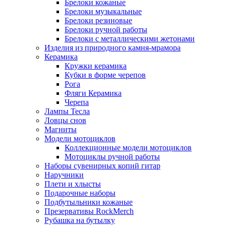
Брелоки кожаные
Брелоки музыкальные
Брелоки резиновые
Брелоки ручной работы
Брелоки с металлическими жетонами
Изделия из природного камня-мрамора
Керамика
Кружки керамика
Кубки в форме черепов
Рога
Фляги Керамика
Черепа
Лампы Тесла
Ловцы снов
Магниты
Модели мотоциклов
Коллекционные модели мотоциклов
Мотоциклы ручной работы
Наборы сувенирных копий гитар
Наручники
Плети и хлысты
Подарочные наборы
Подбутыльники кожаные
Презервативы RockMerch
Рубашка на бутылку