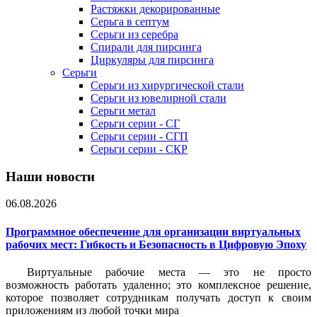
Растяжки декорированные
Серьга в септум
Серьги из серебра
Спирали для пирсинга
Циркуляры для пирсинга
Серьги
Серьги из хирургической стали
Серьги из ювелирной стали
Серьги метал
Серьги серии - СГ
Серьги серии - СГП
Серьги серии - СКР
Наши новости
06.08.2026
Программное обеспечение для организации виртуальных
рабочих мест: Гибкость и Безопасность в Цифровую Эпоху
Виртуальные рабочие места — это не просто
возможность работать удаленно; это комплексное решение,
которое позволяет сотрудникам получать доступ к своим
приложениям из любой точки мира