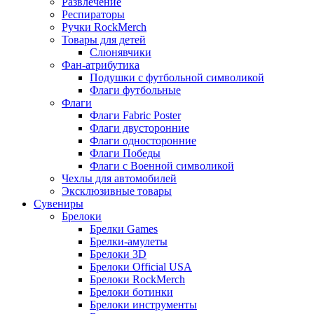
Развлечение
Респираторы
Ручки RockMerch
Товары для детей
Слюнявчики
Фан-атрибутика
Подушки с футбольной символикой
Флаги футбольные
Флаги
Флаги Fabric Poster
Флаги двусторонние
Флаги односторонние
Флаги Победы
Флаги с Военной символикой
Чехлы для автомобилей
Эксклюзивные товары
Сувениры
Брелоки
Брелки Games
Брелки-амулеты
Брелоки 3D
Брелоки Official USA
Брелоки RockMerch
Брелоки ботинки
Брелоки инструменты