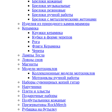
Брелоки кожаные
Брелоки музыкальные
Брелоки резиновые
Брелоки ручной работы
Брелоки с металлическими жетонами
Изделия из природного камня-мрамора
Керамика
Кружки керамика
Кубки в форме черепов
Рога
Фляги Керамика
Черепа
Лампы Тесла
Ловцы снов
Магниты
Модели мотоциклов
Коллекционные модели мотоциклов
Мотоциклы ручной работы
Наборы сувенирных копий гитар
Наручники
Плети и хлысты
Подарочные наборы
Подбутыльники кожаные
Презервативы RockMerch
Рубашка на бутылку