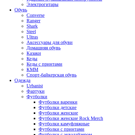
Электрогитары
Обувь
Converse
Ranger
Shark
Steel
Ultras
Аксессуары для обуви
Домашняя обувь
Казаки
Кеды
Кеды с принтами
КММ
Спорт-байкерская обувь
Одежда
Urbanist
Фартуки
Футболки
Футболки варенки
Футболки детские
Футболки женские
Футболки женские Rock Merch
Футболки камуфляжные
Футболки с принтами
Футболки с эквалайзером