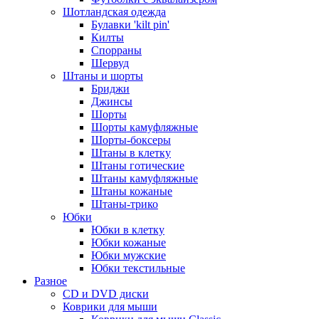
Шотландская одежда
Булавки 'kilt pin'
Килты
Спорраны
Шервуд
Штаны и шорты
Бриджи
Джинсы
Шорты
Шорты камуфляжные
Шорты-боксеры
Штаны в клетку
Штаны готические
Штаны камуфляжные
Штаны кожаные
Штаны-трико
Юбки
Юбки в клетку
Юбки кожаные
Юбки мужские
Юбки текстильные
Разное
CD и DVD диски
Коврики для мыши