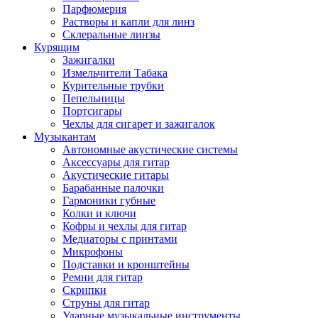
Парфюмерия
Растворы и капли для линз
Склеральные линзы
Курящим
Зажигалки
Измельчители Табака
Курительные трубки
Пепельницы
Портсигары
Чехлы для сигарет и зажигалок
Музыкантам
Автономные акустические системы
Аксессуары для гитар
Акустические гитары
Барабанные палочки
Гармоники губные
Колки и ключи
Кофры и чехлы для гитар
Медиаторы с принтами
Микрофоны
Подставки и кронштейны
Ремни для гитар
Скрипки
Струны для гитар
Ударные музыкальные инструменты