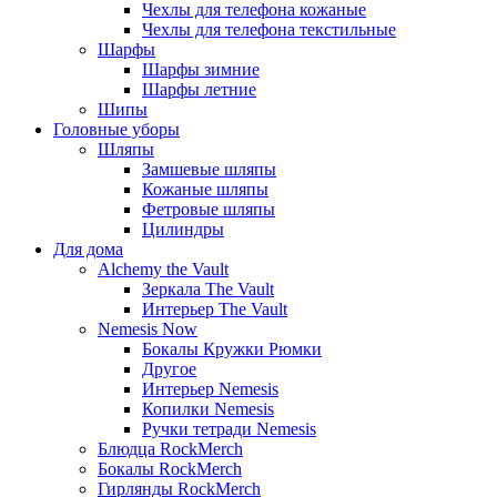
Чехлы для телефона кожаные
Чехлы для телефона текстильные
Шарфы
Шарфы зимние
Шарфы летние
Шипы
Головные уборы
Шляпы
Замшевые шляпы
Кожаные шляпы
Фетровые шляпы
Цилиндры
Для дома
Alchemy the Vault
Зеркала The Vault
Интерьер The Vault
Nemesis Now
Бокалы Кружки Рюмки
Другое
Интерьер Nemesis
Копилки Nemesis
Ручки тетради Nemesis
Блюдца RockMerch
Бокалы RockMerch
Гирлянды RockMerch