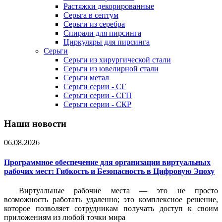
Растяжки декорированные
Серьга в септум
Серьги из серебра
Спирали для пирсинга
Циркуляры для пирсинга
Серьги
Серьги из хирургической стали
Серьги из ювелирной стали
Серьги метал
Серьги серии - СГ
Серьги серии - СГП
Серьги серии - СКР
Наши новости
06.08.2026
Программное обеспечение для организации виртуальных
рабочих мест: Гибкость и Безопасность в Цифровую Эпоху
Виртуальные рабочие места — это не просто
возможность работать удаленно; это комплексное решение,
которое позволяет сотрудникам получать доступ к своим
приложениям из любой точки мира