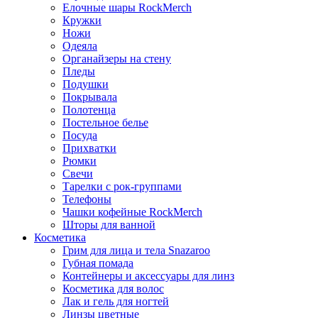
Елочные шары RockMerch
Кружки
Ножи
Одеяла
Органайзеры на стену
Пледы
Подушки
Покрывала
Полотенца
Постельное белье
Посуда
Прихватки
Рюмки
Свечи
Тарелки с рок-группами
Телефоны
Чашки кофейные RockMerch
Шторы для ванной
Косметика
Грим для лица и тела Snazaroo
Губная помада
Контейнеры и аксессуары для линз
Косметика для волос
Лак и гель для ногтей
Линзы цветные