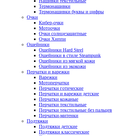
Нашивки текстильные
Термонашивки
Термонашивки буквы и цифры
Очки
Кибер-очки
Мотоочки
Очки солнцезащитные
Очки Хиппи
Ошейники
Ошейники Hard Steel
Ошейники в стиле Steampunk
Ошейники из мягкой кожи
Ошейники из экокожи
Перчатки и варежки
Варежки
Мотоперчатки
Перчатки готические
Перчатки и варежки детские
Перчатки кожаные
Перчатки текстильные
Перчатки текстильные без пальцев
Перчатки-митенки
Подтяжки
Подтяжки детские
Подтяжки классические