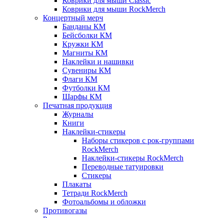
Коврики для мыши Classic
Коврики для мыши RockMerch
Концертный мерч
Банданы КМ
Бейсболки КМ
Кружки КМ
Магниты КМ
Наклейки и нашивки
Сувениры КМ
Флаги КМ
Футболки КМ
Шарфы КМ
Печатная продукция
Журналы
Книги
Наклейки-стикеры
Наборы стикеров с рок-группами
RockMerch
Наклейки-стикеры RockMerch
Переводные татуировки
Стикеры
Плакаты
Тетради RockMerch
Фотоальбомы и обложки
Противогазы