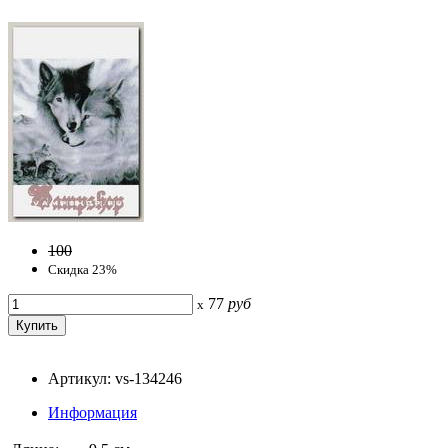
100
Скидка 23%
77
руб
x
Артикул: vs-134246
Информация