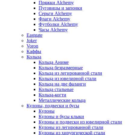
Пряжки Alchemy
Пуговицы и запонки
Серьги Alchemy
Флаги Alchemy
Футболки Alchemy
Часы Alchemy
Eastgate
Joker
Voron
Каффы
Кольца
Кольца Аниме
Кольца безразмерные
Кольца из легированной стали
Кольца из ювелирной стали
Кольца на две фаланги
Кольца стальные
Кольца-когти
Металлические кольца
Кулоны, подвески и бусы
Кулоны
Кулоны и бусы клыки
Кулоны и подвески из ювелирной стали
Кулоны из легированной стали
Кулоны из хирургической стали