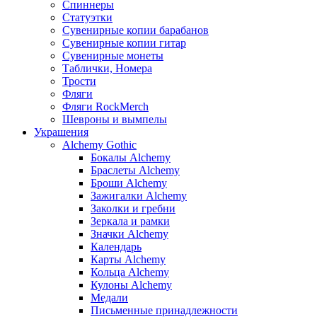
Спиннеры
Статуэтки
Сувенирные копии барабанов
Сувенирные копии гитар
Сувенирные монеты
Таблички, Номера
Трости
Фляги
Фляги RockMerch
Шевроны и вымпелы
Украшения
Alchemy Gothic
Бокалы Alchemy
Браслеты Alchemy
Броши Alchemy
Зажигалки Alchemy
Заколки и гребни
Зеркала и рамки
Значки Alchemy
Календарь
Карты Alchemy
Кольца Alchemy
Кулоны Alchemy
Медали
Письменные принадлежности