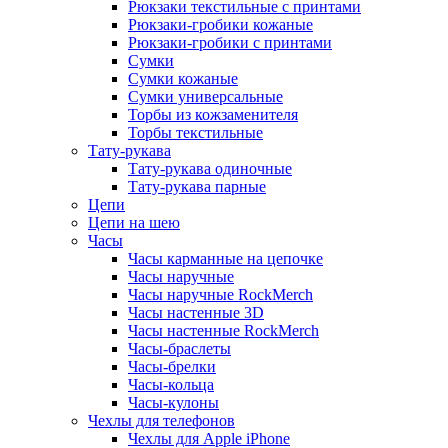
Рюкзаки текстильные с принтами
Рюкзаки-гробики кожаные
Рюкзаки-гробики с принтами
Сумки
Сумки кожаные
Сумки универсальные
Торбы из кожзаменителя
Торбы текстильные
Тату-рукава
Тату-рукава одиночные
Тату-рукава парные
Цепи
Цепи на шею
Часы
Часы карманные на цепочке
Часы наручные
Часы наручные RockMerch
Часы настенные 3D
Часы настенные RockMerch
Часы-браслеты
Часы-брелки
Часы-кольца
Часы-кулоны
Чехлы для телефонов
Чехлы для Apple iPhone