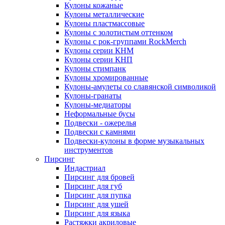
Кулоны кожаные
Кулоны металлические
Кулоны пластмассовые
Кулоны с золотистым оттенком
Кулоны с рок-группами RockMerch
Кулоны серии КНМ
Кулоны серии КНП
Кулоны стимпанк
Кулоны хромированные
Кулоны-амулеты со славянской символикой
Кулоны-гранаты
Кулоны-медиаторы
Неформальные бусы
Подвески - ожерелья
Подвески с камнями
Подвески-кулоны в форме музыкальных
инструментов
Пирсинг
Индастриал
Пирсинг для бровей
Пирсинг для губ
Пирсинг для пупка
Пирсинг для ушей
Пирсинг для языка
Растяжки акриловые