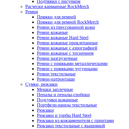
Подтяжки с рисунком
Расчески карманные RockMerch
Ремни
Пряжки для ремней
Пряжки для ремней RockMerch
Ремни из прессованной кожи
Ремни кожаные
Ремни кожаные Hard Steel
Ремни кожаные проклепанные
Ремни кожаные с аэрографией
Ремни кожаные с тиснением
Ремни разгрузочные
Ремни с пряжками металлическими
Ремни с пряжками чугунными
Ремни текстильные
Ремни-патронташи
Сумки, рюкзаки
Мешки заплечные
Пеналы и пеналы-гробики
Подсумки кожанные
Портфели-ранцы текстильные
Рюкзаки
Рюкзаки и торбы Hard Steel
Рюкзаки из кожзаменителя с принтами
Рюкзаки текстильные с вышивкой