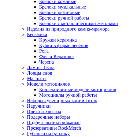
Брелоки кожаные
Брелоки музыкальные
Брелоки резиновые
Брелоки ручной работы
Брелоки с металлическими жетонами
Изделия из природного камня-мрамора
Керамика
Кружки керамика
Кубки в форме черепов
Рога
Фляги Керамика
Черепа
Лампы Тесла
Ловцы снов
Магниты
Модели мотоциклов
Коллекционные модели мотоциклов
Мотоциклы ручной работы
Наборы сувенирных копий гитар
Наручники
Плети и хлысты
Подарочные наборы
Подбутыльники кожаные
Презервативы RockMerch
Рубашка на бутылку