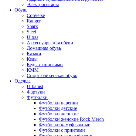
Электрогитары
Обувь
Converse
Ranger
Shark
Steel
Ultras
Аксессуары для обуви
Домашняя обувь
Казаки
Кеды
Кеды с принтами
КММ
Спорт-байкерская обувь
Одежда
Urbanist
Фартуки
Футболки
Футболки варенки
Футболки детские
Футболки женские
Футболки женские Rock Merch
Футболки камуфляжные
Футболки с принтами
Футболки с эквалайзером