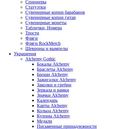
Спиннеры
Статуэтки
Сувенирные копии барабанов
Сувенирные копии гитар
Сувенирные монеты
Таблички, Номера
Трости
Фляги
Фляги RockMerch
Шевроны и вымпелы
Украшения
Alchemy Gothic
Бокалы Alchemy
Браслеты Alchemy
Броши Alchemy
Зажигалки Alchemy
Заколки и гребни
Зеркала и рамки
Значки Alchemy
Календарь
Карты Alchemy
Кольца Alchemy
Кулоны Alchemy
Медали
Письменные принадлежности