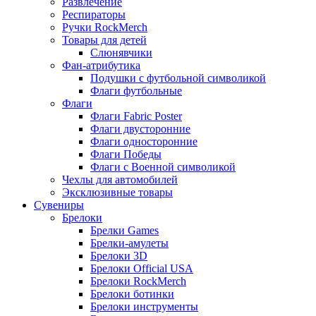
Развлечение
Респираторы
Ручки RockMerch
Товары для детей
Слюнявчики
Фан-атрибутика
Подушки с футбольной символикой
Флаги футбольные
Флаги
Флаги Fabric Poster
Флаги двусторонние
Флаги односторонние
Флаги Победы
Флаги с Военной символикой
Чехлы для автомобилей
Эксклюзивные товары
Сувениры
Брелоки
Брелки Games
Брелки-амулеты
Брелоки 3D
Брелоки Official USA
Брелоки RockMerch
Брелоки ботинки
Брелоки инструменты