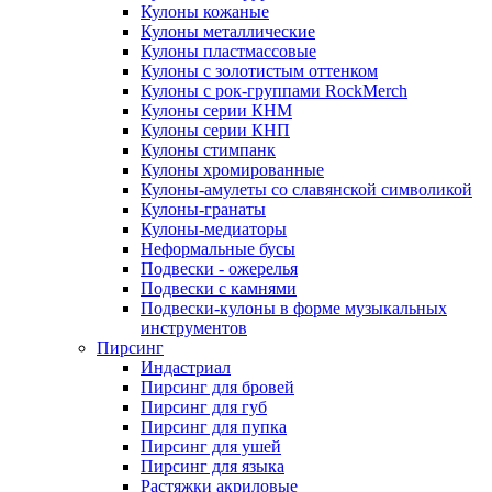
Кулоны кожаные
Кулоны металлические
Кулоны пластмассовые
Кулоны с золотистым оттенком
Кулоны с рок-группами RockMerch
Кулоны серии КНМ
Кулоны серии КНП
Кулоны стимпанк
Кулоны хромированные
Кулоны-амулеты со славянской символикой
Кулоны-гранаты
Кулоны-медиаторы
Неформальные бусы
Подвески - ожерелья
Подвески с камнями
Подвески-кулоны в форме музыкальных
инструментов
Пирсинг
Индастриал
Пирсинг для бровей
Пирсинг для губ
Пирсинг для пупка
Пирсинг для ушей
Пирсинг для языка
Растяжки акриловые