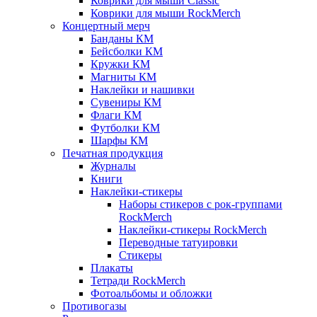
Коврики для мыши Classic
Коврики для мыши RockMerch
Концертный мерч
Банданы КМ
Бейсболки КМ
Кружки КМ
Магниты КМ
Наклейки и нашивки
Сувениры КМ
Флаги КМ
Футболки КМ
Шарфы КМ
Печатная продукция
Журналы
Книги
Наклейки-стикеры
Наборы стикеров с рок-группами
RockMerch
Наклейки-стикеры RockMerch
Переводные татуировки
Стикеры
Плакаты
Тетради RockMerch
Фотоальбомы и обложки
Противогазы