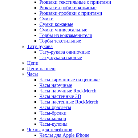
Рюкзаки текстильные с принтами
Рюкзаки-гробики кожаные
Рюкзаки-гробики с принтами
Сумки
Сумки кожаные
Сумки универсальные
Торбы из кожзаменителя
Торбы текстильные
Тату-рукава
Тату-рукава одиночные
Тату-рукава парные
Цепи
Цепи на шею
Часы
Часы карманные на цепочке
Часы наручные
Часы наручные RockMerch
Часы настенные 3D
Часы настенные RockMerch
Часы-браслеты
Часы-брелки
Часы-кольца
Часы-кулоны
Чехлы для телефонов
Чехлы для Apple iPhone