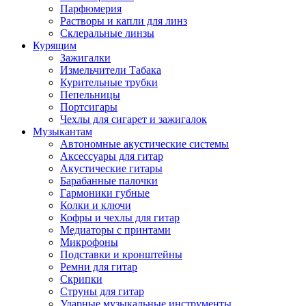
Парфюмерия
Растворы и капли для линз
Склеральные линзы
Курящим
Зажигалки
Измельчители Табака
Курительные трубки
Пепельницы
Портсигары
Чехлы для сигарет и зажигалок
Музыкантам
Автономные акустические системы
Аксессуары для гитар
Акустические гитары
Барабанные палочки
Гармоники губные
Колки и ключи
Кофры и чехлы для гитар
Медиаторы с принтами
Микрофоны
Подставки и кронштейны
Ремни для гитар
Скрипки
Струны для гитар
Ударные музыкальные инструменты