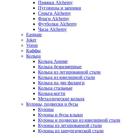
Пряжки Alchemy
Пуговицы и запонки
Серьги Alchemy
Флаги Alchemy
Футболки Alchemy
Часы Alchemy
Eastgate
Joker
Voron
Каффы
Кольца
Кольца Аниме
Кольца безразмерные
Кольца из легированной стали
Кольца из ювелирной стали
Кольца на две фаланги
Кольца стальные
Кольца-когти
Металлические кольца
Кулоны, подвески и бусы
Кулоны
Кулоны и бусы клыки
Кулоны и подвески из ювелирной стали
Кулоны из легированной стали
Кулоны из хирургической стали