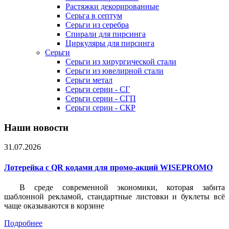
Растяжки декорированные
Серьга в септум
Серьги из серебра
Спирали для пирсинга
Циркуляры для пирсинга
Серьги
Серьги из хирургической стали
Серьги из ювелирной стали
Серьги метал
Серьги серии - СГ
Серьги серии - СГП
Серьги серии - СКР
Наши новости
31.07.2026
Лотерейка c QR кодами для промо-акций WISEPROMO
В среде современной экономики, которая забита
шаблонной рекламой, стандартные листовки и буклеты всё
чаще оказываются в корзине
Подробнее