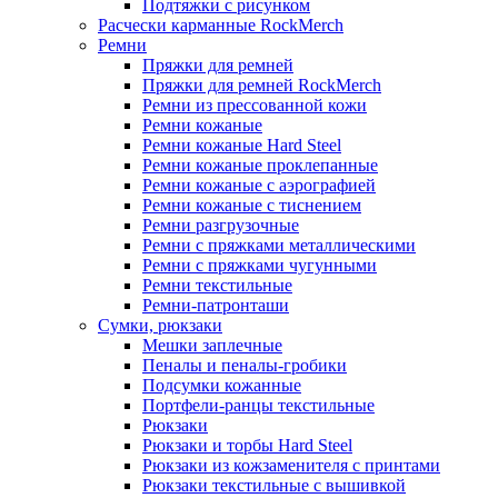
Подтяжки с рисунком
Расчески карманные RockMerch
Ремни
Пряжки для ремней
Пряжки для ремней RockMerch
Ремни из прессованной кожи
Ремни кожаные
Ремни кожаные Hard Steel
Ремни кожаные проклепанные
Ремни кожаные с аэрографией
Ремни кожаные с тиснением
Ремни разгрузочные
Ремни с пряжками металлическими
Ремни с пряжками чугунными
Ремни текстильные
Ремни-патронташи
Сумки, рюкзаки
Мешки заплечные
Пеналы и пеналы-гробики
Подсумки кожанные
Портфели-ранцы текстильные
Рюкзаки
Рюкзаки и торбы Hard Steel
Рюкзаки из кожзаменителя с принтами
Рюкзаки текстильные с вышивкой