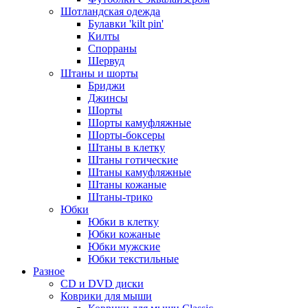
Шотландская одежда
Булавки 'kilt pin'
Килты
Спорраны
Шервуд
Штаны и шорты
Бриджи
Джинсы
Шорты
Шорты камуфляжные
Шорты-боксеры
Штаны в клетку
Штаны готические
Штаны камуфляжные
Штаны кожаные
Штаны-трико
Юбки
Юбки в клетку
Юбки кожаные
Юбки мужские
Юбки текстильные
Разное
CD и DVD диски
Коврики для мыши