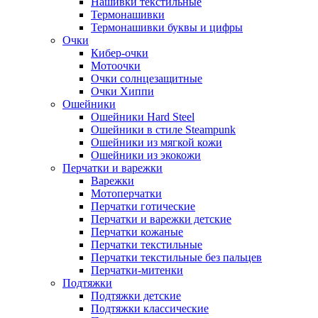
Нашивки текстильные
Термонашивки
Термонашивки буквы и цифры
Очки
Кибер-очки
Мотоочки
Очки солнцезащитные
Очки Хиппи
Ошейники
Ошейники Hard Steel
Ошейники в стиле Steampunk
Ошейники из мягкой кожи
Ошейники из экокожи
Перчатки и варежки
Варежки
Мотоперчатки
Перчатки готические
Перчатки и варежки детские
Перчатки кожаные
Перчатки текстильные
Перчатки текстильные без пальцев
Перчатки-митенки
Подтяжки
Подтяжки детские
Подтяжки классические