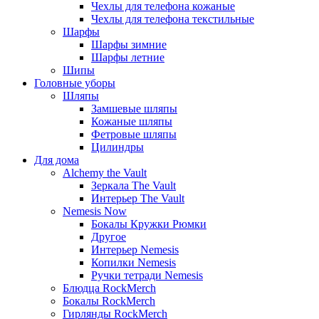
Чехлы для телефона кожаные
Чехлы для телефона текстильные
Шарфы
Шарфы зимние
Шарфы летние
Шипы
Головные уборы
Шляпы
Замшевые шляпы
Кожаные шляпы
Фетровые шляпы
Цилиндры
Для дома
Alchemy the Vault
Зеркала The Vault
Интерьер The Vault
Nemesis Now
Бокалы Кружки Рюмки
Другое
Интерьер Nemesis
Копилки Nemesis
Ручки тетради Nemesis
Блюдца RockMerch
Бокалы RockMerch
Гирлянды RockMerch