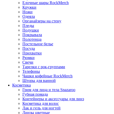
Елочные шары RockMerch
Кружки
Ножи
Одеяла
Органайзеры на стену
Пледы
Подушки
Покрывала
Полотенца
Постельное белье
Посуда
Прихватки
Рюмки
Свечи
Тарелки с рок-группами
Телефоны
Чашки кофейные RockMerch
Шторы для ванной
Косметика
Грим для лица и тела Snazaroo
Губная помада
Контейнеры и аксессуары для линз
Косметика для волос
Лак и гель для ногтей
Линзы цветные