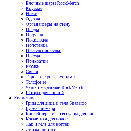
Елочные шары RockMerch
Кружки
Ножи
Одеяла
Органайзеры на стену
Пледы
Подушки
Покрывала
Полотенца
Постельное белье
Посуда
Прихватки
Рюмки
Свечи
Тарелки с рок-группами
Телефоны
Чашки кофейные RockMerch
Шторы для ванной
Косметика
Грим для лица и тела Snazaroo
Губная помада
Контейнеры и аксессуары для линз
Косметика для волос
Лак и гель для ногтей
Линзы цветные