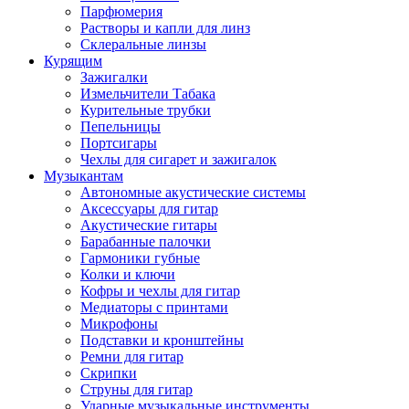
Парфюмерия
Растворы и капли для линз
Склеральные линзы
Курящим
Зажигалки
Измельчители Табака
Курительные трубки
Пепельницы
Портсигары
Чехлы для сигарет и зажигалок
Музыкантам
Автономные акустические системы
Аксессуары для гитар
Акустические гитары
Барабанные палочки
Гармоники губные
Колки и ключи
Кофры и чехлы для гитар
Медиаторы с принтами
Микрофоны
Подставки и кронштейны
Ремни для гитар
Скрипки
Струны для гитар
Ударные музыкальные инструменты