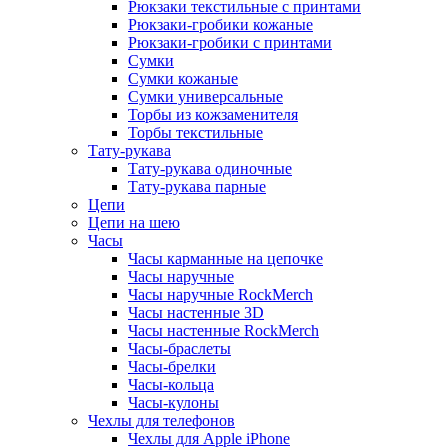
Рюкзаки текстильные с принтами
Рюкзаки-гробики кожаные
Рюкзаки-гробики с принтами
Сумки
Сумки кожаные
Сумки универсальные
Торбы из кожзаменителя
Торбы текстильные
Тату-рукава
Тату-рукава одиночные
Тату-рукава парные
Цепи
Цепи на шею
Часы
Часы карманные на цепочке
Часы наручные
Часы наручные RockMerch
Часы настенные 3D
Часы настенные RockMerch
Часы-браслеты
Часы-брелки
Часы-кольца
Часы-кулоны
Чехлы для телефонов
Чехлы для Apple iPhone