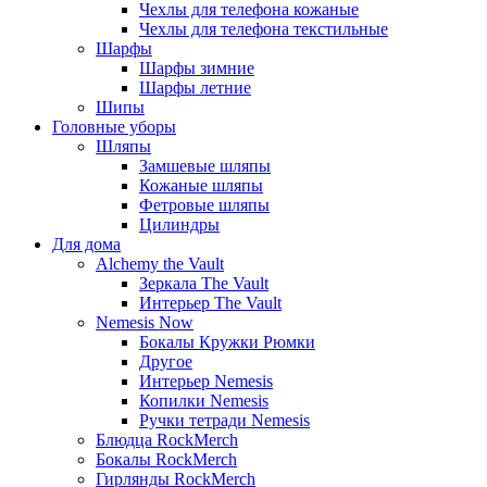
Чехлы для телефона кожаные
Чехлы для телефона текстильные
Шарфы
Шарфы зимние
Шарфы летние
Шипы
Головные уборы
Шляпы
Замшевые шляпы
Кожаные шляпы
Фетровые шляпы
Цилиндры
Для дома
Alchemy the Vault
Зеркала The Vault
Интерьер The Vault
Nemesis Now
Бокалы Кружки Рюмки
Другое
Интерьер Nemesis
Копилки Nemesis
Ручки тетради Nemesis
Блюдца RockMerch
Бокалы RockMerch
Гирлянды RockMerch