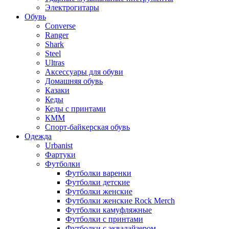
Электрогитары
Обувь
Converse
Ranger
Shark
Steel
Ultras
Аксессуары для обуви
Домашняя обувь
Казаки
Кеды
Кеды с принтами
КММ
Спорт-байкерская обувь
Одежда
Urbanist
Фартуки
Футболки
Футболки варенки
Футболки детские
Футболки женские
Футболки женские Rock Merch
Футболки камуфляжные
Футболки с принтами
Футболки с эквалайзером