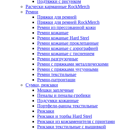
Подтяжки с рисунком
Расчески карманные RockMerch
Ремни
Пряжки для ремней
Пряжки для ремней RockMerch
Ремни из прессованной кожи
Ремни кожаные
Ремни кожаные Hard Steel
Ремни кожаные проклепанные
Ремни кожаные с аэрографией
Ремни кожаные с тиснением
Ремни разгрузочные
Ремни с пряжками металлическими
Ремни с пряжками чугунными
Ремни текстильные
Ремни-патронташи
Сумки, рюкзаки
Мешки заплечные
Пеналы и пеналы-гробики
Подсумки кожанные
Портфели-ранцы текстильные
Рюкзаки
Рюкзаки и торбы Hard Steel
Рюкзаки из кожзаменителя с принтами
Рюкзаки текстильные с вышивкой