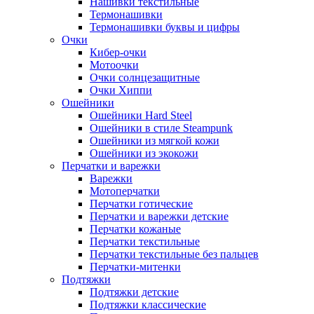
Нашивки текстильные
Термонашивки
Термонашивки буквы и цифры
Очки
Кибер-очки
Мотоочки
Очки солнцезащитные
Очки Хиппи
Ошейники
Ошейники Hard Steel
Ошейники в стиле Steampunk
Ошейники из мягкой кожи
Ошейники из экокожи
Перчатки и варежки
Варежки
Мотоперчатки
Перчатки готические
Перчатки и варежки детские
Перчатки кожаные
Перчатки текстильные
Перчатки текстильные без пальцев
Перчатки-митенки
Подтяжки
Подтяжки детские
Подтяжки классические