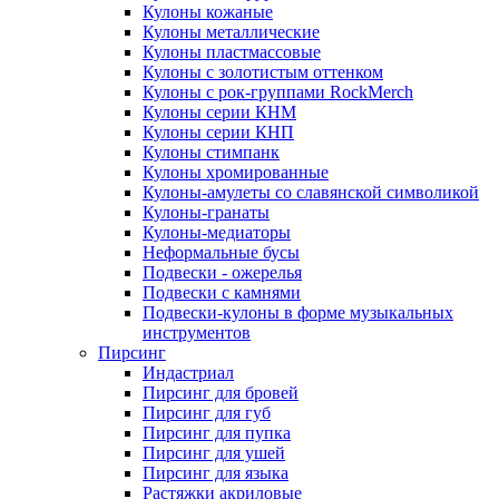
Кулоны кожаные
Кулоны металлические
Кулоны пластмассовые
Кулоны с золотистым оттенком
Кулоны с рок-группами RockMerch
Кулоны серии КНМ
Кулоны серии КНП
Кулоны стимпанк
Кулоны хромированные
Кулоны-амулеты со славянской символикой
Кулоны-гранаты
Кулоны-медиаторы
Неформальные бусы
Подвески - ожерелья
Подвески с камнями
Подвески-кулоны в форме музыкальных
инструментов
Пирсинг
Индастриал
Пирсинг для бровей
Пирсинг для губ
Пирсинг для пупка
Пирсинг для ушей
Пирсинг для языка
Растяжки акриловые