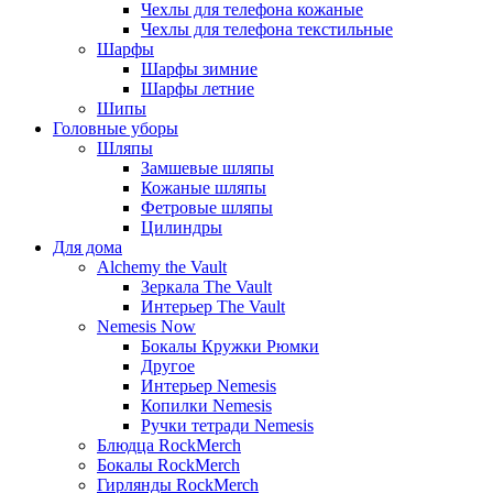
Чехлы для телефона кожаные
Чехлы для телефона текстильные
Шарфы
Шарфы зимние
Шарфы летние
Шипы
Головные уборы
Шляпы
Замшевые шляпы
Кожаные шляпы
Фетровые шляпы
Цилиндры
Для дома
Alchemy the Vault
Зеркала The Vault
Интерьер The Vault
Nemesis Now
Бокалы Кружки Рюмки
Другое
Интерьер Nemesis
Копилки Nemesis
Ручки тетради Nemesis
Блюдца RockMerch
Бокалы RockMerch
Гирлянды RockMerch