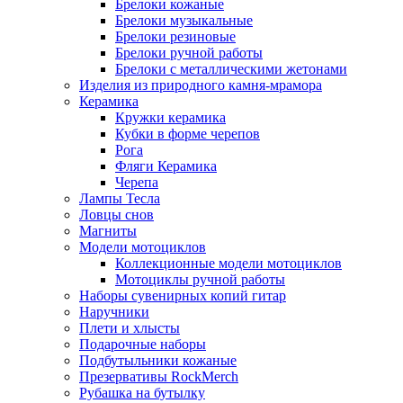
Брелоки кожаные
Брелоки музыкальные
Брелоки резиновые
Брелоки ручной работы
Брелоки с металлическими жетонами
Изделия из природного камня-мрамора
Керамика
Кружки керамика
Кубки в форме черепов
Рога
Фляги Керамика
Черепа
Лампы Тесла
Ловцы снов
Магниты
Модели мотоциклов
Коллекционные модели мотоциклов
Мотоциклы ручной работы
Наборы сувенирных копий гитар
Наручники
Плети и хлысты
Подарочные наборы
Подбутыльники кожаные
Презервативы RockMerch
Рубашка на бутылку