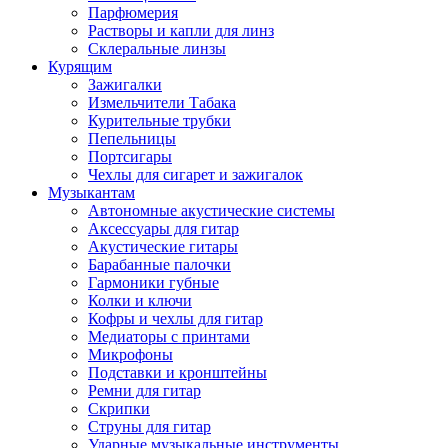
Парфюмерия
Растворы и капли для линз
Склеральные линзы
Курящим
Зажигалки
Измельчители Табака
Курительные трубки
Пепельницы
Портсигары
Чехлы для сигарет и зажигалок
Музыкантам
Автономные акустические системы
Аксессуары для гитар
Акустические гитары
Барабанные палочки
Гармоники губные
Колки и ключи
Кофры и чехлы для гитар
Медиаторы с принтами
Микрофоны
Подставки и кронштейны
Ремни для гитар
Скрипки
Струны для гитар
Ударные музыкальные инструменты