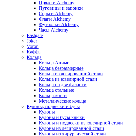
Пряжки Alchemy
Пуговицы и запонки
Серьги Alchemy
Флаги Alchemy
Футболки Alchemy
Часы Alchemy
Eastgate
Joker
Voron
Каффы
Кольца
Кольца Аниме
Кольца безразмерные
Кольца из легированной стали
Кольца из ювелирной стали
Кольца на две фаланги
Кольца стальные
Кольца-когти
Металлические кольца
Кулоны, подвески и бусы
Кулоны
Кулоны и бусы клыки
Кулоны и подвески из ювелирной стали
Кулоны из легированной стали
Кулоны из хирургической стали