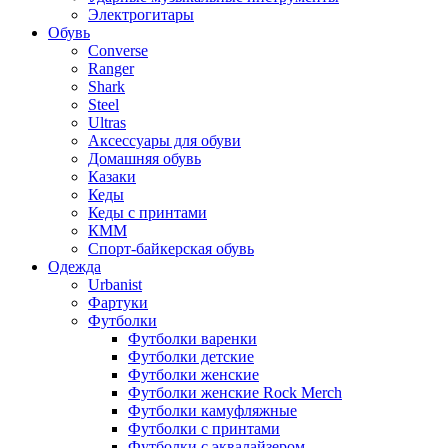
Электрогитары
Обувь
Converse
Ranger
Shark
Steel
Ultras
Аксессуары для обуви
Домашняя обувь
Казаки
Кеды
Кеды с принтами
КММ
Спорт-байкерская обувь
Одежда
Urbanist
Фартуки
Футболки
Футболки варенки
Футболки детские
Футболки женские
Футболки женские Rock Merch
Футболки камуфляжные
Футболки с принтами
Футболки с эквалайзером