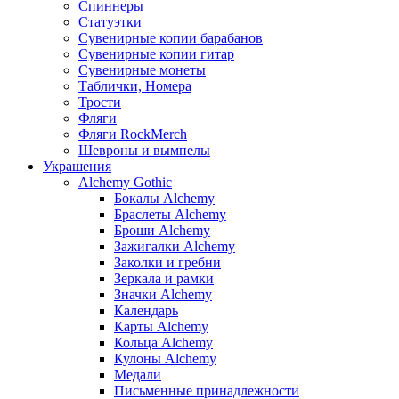
Спиннеры
Статуэтки
Сувенирные копии барабанов
Сувенирные копии гитар
Сувенирные монеты
Таблички, Номера
Трости
Фляги
Фляги RockMerch
Шевроны и вымпелы
Украшения
Alchemy Gothic
Бокалы Alchemy
Браслеты Alchemy
Броши Alchemy
Зажигалки Alchemy
Заколки и гребни
Зеркала и рамки
Значки Alchemy
Календарь
Карты Alchemy
Кольца Alchemy
Кулоны Alchemy
Медали
Письменные принадлежности