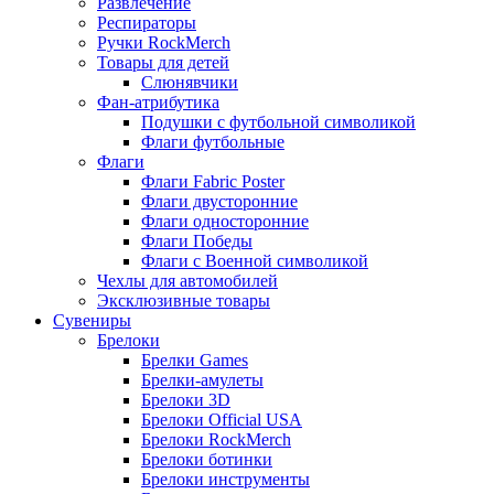
Развлечение
Респираторы
Ручки RockMerch
Товары для детей
Слюнявчики
Фан-атрибутика
Подушки с футбольной символикой
Флаги футбольные
Флаги
Флаги Fabric Poster
Флаги двусторонние
Флаги односторонние
Флаги Победы
Флаги с Военной символикой
Чехлы для автомобилей
Эксклюзивные товары
Сувениры
Брелоки
Брелки Games
Брелки-амулеты
Брелоки 3D
Брелоки Official USA
Брелоки RockMerch
Брелоки ботинки
Брелоки инструменты