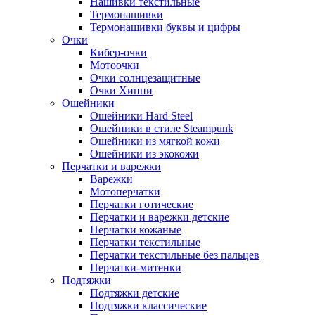
Нашивки текстильные
Термонашивки
Термонашивки буквы и цифры
Очки
Кибер-очки
Мотоочки
Очки солнцезащитные
Очки Хиппи
Ошейники
Ошейники Hard Steel
Ошейники в стиле Steampunk
Ошейники из мягкой кожи
Ошейники из экокожи
Перчатки и варежки
Варежки
Мотоперчатки
Перчатки готические
Перчатки и варежки детские
Перчатки кожаные
Перчатки текстильные
Перчатки текстильные без пальцев
Перчатки-митенки
Подтяжки
Подтяжки детские
Подтяжки классические