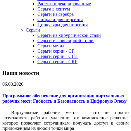
Растяжки декорированные
Серьга в септум
Серьги из серебра
Спирали для пирсинга
Циркуляры для пирсинга
Серьги
Серьги из хирургической стали
Серьги из ювелирной стали
Серьги метал
Серьги серии - СГ
Серьги серии - СГП
Серьги серии - СКР
Наши новости
06.08.2026
Программное обеспечение для организации виртуальных
рабочих мест: Гибкость и Безопасность в Цифровую Эпоху
Виртуальные рабочие места — это не просто
возможность работать удаленно; это комплексное решение,
которое позволяет сотрудникам получать доступ к своим
приложениям из любой точки мира