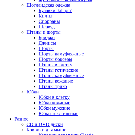
Шотландская одежда
Булавки 'kilt pin'
Килты
Спорраны
Шервуд
Штаны и шорты
Бриджи
Джинсы
Шорты
Шорты камуфляжные
Шорты-боксеры
Штаны в клетку
Штаны готические
Штаны камуфляжные
Штаны кожаные
Штаны-трико
Юбки
Юбки в клетку
Юбки кожаные
Юбки мужские
Юбки текстильные
Разное
CD и DVD диски
Коврики для мыши