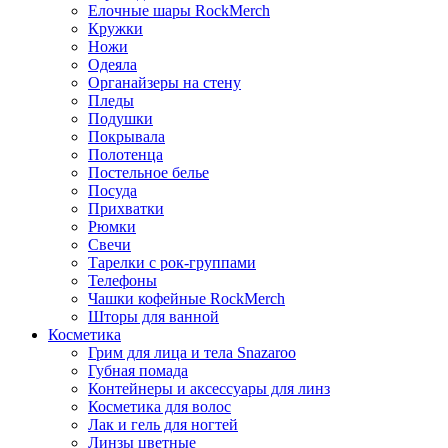
Елочные шары RockMerch
Кружки
Ножи
Одеяла
Органайзеры на стену
Пледы
Подушки
Покрывала
Полотенца
Постельное белье
Посуда
Прихватки
Рюмки
Свечи
Тарелки с рок-группами
Телефоны
Чашки кофейные RockMerch
Шторы для ванной
Косметика
Грим для лица и тела Snazaroo
Губная помада
Контейнеры и аксессуары для линз
Косметика для волос
Лак и гель для ногтей
Линзы цветные