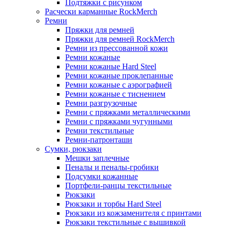
Подтяжки с рисунком
Расчески карманные RockMerch
Ремни
Пряжки для ремней
Пряжки для ремней RockMerch
Ремни из прессованной кожи
Ремни кожаные
Ремни кожаные Hard Steel
Ремни кожаные проклепанные
Ремни кожаные с аэрографией
Ремни кожаные с тиснением
Ремни разгрузочные
Ремни с пряжками металлическими
Ремни с пряжками чугунными
Ремни текстильные
Ремни-патронташи
Сумки, рюкзаки
Мешки заплечные
Пеналы и пеналы-гробики
Подсумки кожанные
Портфели-ранцы текстильные
Рюкзаки
Рюкзаки и торбы Hard Steel
Рюкзаки из кожзаменителя с принтами
Рюкзаки текстильные с вышивкой