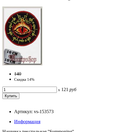
140
Скидка 14%
121
руб
x
Артикул: vs-153573
Информация
Нашивка текстильная ''Summoning''