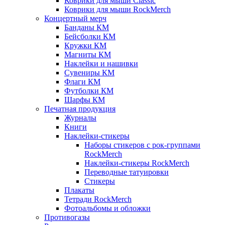
Коврики для мыши Classic
Коврики для мыши RockMerch
Концертный мерч
Банданы КМ
Бейсболки КМ
Кружки КМ
Магниты КМ
Наклейки и нашивки
Сувениры КМ
Флаги КМ
Футболки КМ
Шарфы КМ
Печатная продукция
Журналы
Книги
Наклейки-стикеры
Наборы стикеров с рок-группами
RockMerch
Наклейки-стикеры RockMerch
Переводные татуировки
Стикеры
Плакаты
Тетради RockMerch
Фотоальбомы и обложки
Противогазы