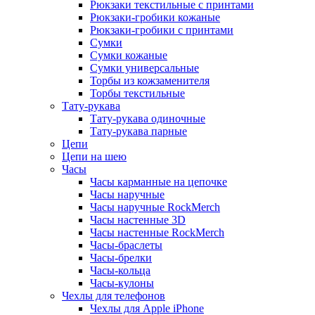
Рюкзаки текстильные с принтами
Рюкзаки-гробики кожаные
Рюкзаки-гробики с принтами
Сумки
Сумки кожаные
Сумки универсальные
Торбы из кожзаменителя
Торбы текстильные
Тату-рукава
Тату-рукава одиночные
Тату-рукава парные
Цепи
Цепи на шею
Часы
Часы карманные на цепочке
Часы наручные
Часы наручные RockMerch
Часы настенные 3D
Часы настенные RockMerch
Часы-браслеты
Часы-брелки
Часы-кольца
Часы-кулоны
Чехлы для телефонов
Чехлы для Apple iPhone