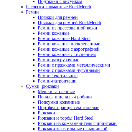
Подтяжки с рисунком
Расчески карманные RockMerch
Ремни
Пряжки для ремней
Пряжки для ремней RockMerch
Ремни из прессованной кожи
Ремни кожаные
Ремни кожаные Hard Steel
Ремни кожаные проклепанные
Ремни кожаные с аэрографией
Ремни кожаные с тиснением
Ремни разгрузочные
Ремни с пряжками металлическими
Ремни с пряжками чугунными
Ремни текстильные
Ремни-патронташи
Сумки, рюкзаки
Мешки заплечные
Пеналы и пеналы-гробики
Подсумки кожанные
Портфели-ранцы текстильные
Рюкзаки
Рюкзаки и торбы Hard Steel
Рюкзаки из кожзаменителя с принтами
Рюкзаки текстильные с вышивкой