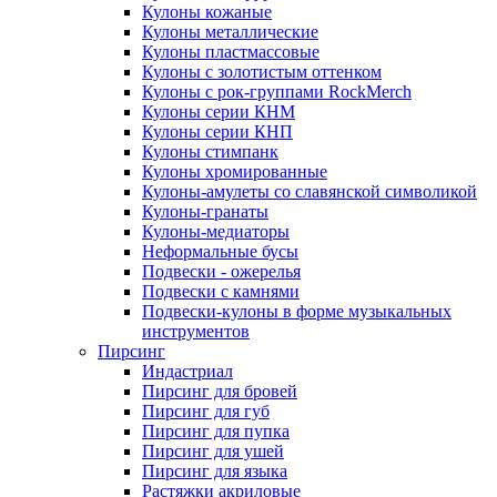
Кулоны кожаные
Кулоны металлические
Кулоны пластмассовые
Кулоны с золотистым оттенком
Кулоны с рок-группами RockMerch
Кулоны серии КНМ
Кулоны серии КНП
Кулоны стимпанк
Кулоны хромированные
Кулоны-амулеты со славянской символикой
Кулоны-гранаты
Кулоны-медиаторы
Неформальные бусы
Подвески - ожерелья
Подвески с камнями
Подвески-кулоны в форме музыкальных
инструментов
Пирсинг
Индастриал
Пирсинг для бровей
Пирсинг для губ
Пирсинг для пупка
Пирсинг для ушей
Пирсинг для языка
Растяжки акриловые