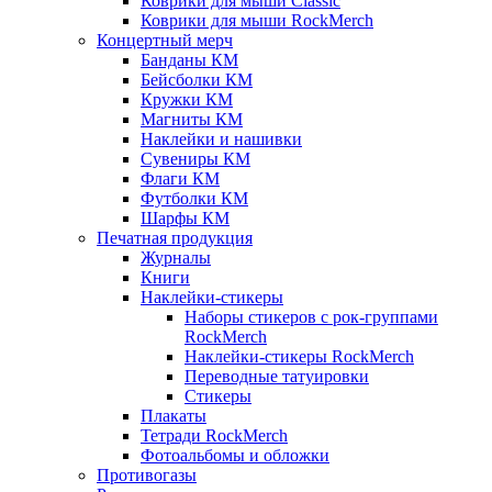
Коврики для мыши Classic
Коврики для мыши RockMerch
Концертный мерч
Банданы КМ
Бейсболки КМ
Кружки КМ
Магниты КМ
Наклейки и нашивки
Сувениры КМ
Флаги КМ
Футболки КМ
Шарфы КМ
Печатная продукция
Журналы
Книги
Наклейки-стикеры
Наборы стикеров с рок-группами
RockMerch
Наклейки-стикеры RockMerch
Переводные татуировки
Стикеры
Плакаты
Тетради RockMerch
Фотоальбомы и обложки
Противогазы