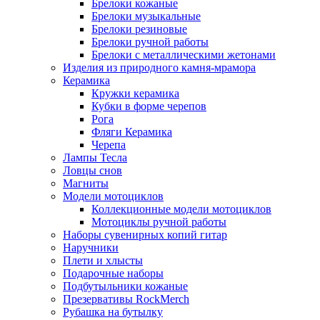
Брелоки кожаные
Брелоки музыкальные
Брелоки резиновые
Брелоки ручной работы
Брелоки с металлическими жетонами
Изделия из природного камня-мрамора
Керамика
Кружки керамика
Кубки в форме черепов
Рога
Фляги Керамика
Черепа
Лампы Тесла
Ловцы снов
Магниты
Модели мотоциклов
Коллекционные модели мотоциклов
Мотоциклы ручной работы
Наборы сувенирных копий гитар
Наручники
Плети и хлысты
Подарочные наборы
Подбутыльники кожаные
Презервативы RockMerch
Рубашка на бутылку