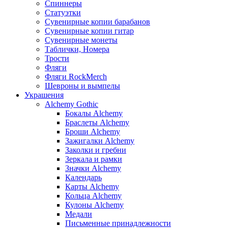
Спиннеры
Статуэтки
Сувенирные копии барабанов
Сувенирные копии гитар
Сувенирные монеты
Таблички, Номера
Трости
Фляги
Фляги RockMerch
Шевроны и вымпелы
Украшения
Alchemy Gothic
Бокалы Alchemy
Браслеты Alchemy
Броши Alchemy
Зажигалки Alchemy
Заколки и гребни
Зеркала и рамки
Значки Alchemy
Календарь
Карты Alchemy
Кольца Alchemy
Кулоны Alchemy
Медали
Письменные принадлежности