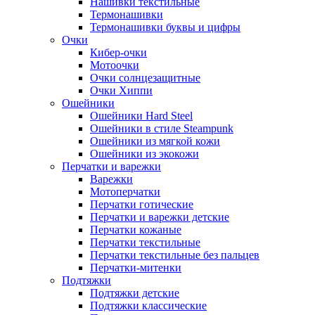
Нашивки текстильные
Термонашивки
Термонашивки буквы и цифры
Очки
Кибер-очки
Мотоочки
Очки солнцезащитные
Очки Хиппи
Ошейники
Ошейники Hard Steel
Ошейники в стиле Steampunk
Ошейники из мягкой кожи
Ошейники из экокожи
Перчатки и варежки
Варежки
Мотоперчатки
Перчатки готические
Перчатки и варежки детские
Перчатки кожаные
Перчатки текстильные
Перчатки текстильные без пальцев
Перчатки-митенки
Подтяжки
Подтяжки детские
Подтяжки классические