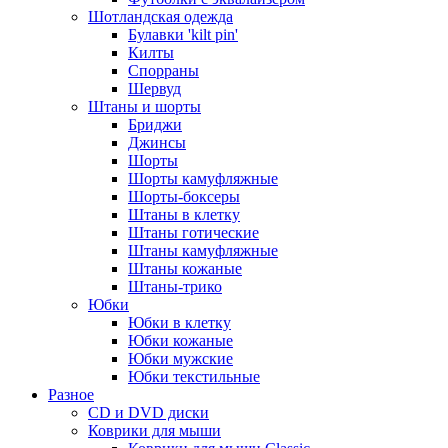
Шотландская одежда
Булавки 'kilt pin'
Килты
Спорраны
Шервуд
Штаны и шорты
Бриджи
Джинсы
Шорты
Шорты камуфляжные
Шорты-боксеры
Штаны в клетку
Штаны готические
Штаны камуфляжные
Штаны кожаные
Штаны-трико
Юбки
Юбки в клетку
Юбки кожаные
Юбки мужские
Юбки текстильные
Разное
CD и DVD диски
Коврики для мыши