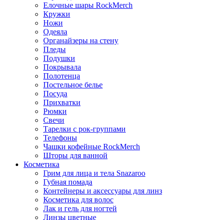
Елочные шары RockMerch
Кружки
Ножи
Одеяла
Органайзеры на стену
Пледы
Подушки
Покрывала
Полотенца
Постельное белье
Посуда
Прихватки
Рюмки
Свечи
Тарелки с рок-группами
Телефоны
Чашки кофейные RockMerch
Шторы для ванной
Косметика
Грим для лица и тела Snazaroo
Губная помада
Контейнеры и аксессуары для линз
Косметика для волос
Лак и гель для ногтей
Линзы цветные