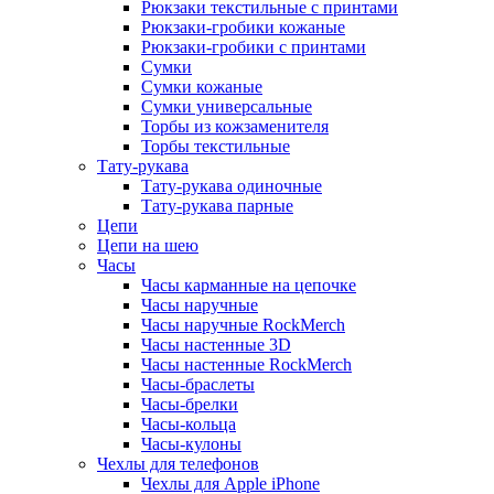
Рюкзаки текстильные с принтами
Рюкзаки-гробики кожаные
Рюкзаки-гробики с принтами
Сумки
Сумки кожаные
Сумки универсальные
Торбы из кожзаменителя
Торбы текстильные
Тату-рукава
Тату-рукава одиночные
Тату-рукава парные
Цепи
Цепи на шею
Часы
Часы карманные на цепочке
Часы наручные
Часы наручные RockMerch
Часы настенные 3D
Часы настенные RockMerch
Часы-браслеты
Часы-брелки
Часы-кольца
Часы-кулоны
Чехлы для телефонов
Чехлы для Apple iPhone