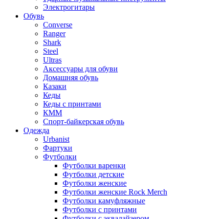
Электрогитары
Обувь
Converse
Ranger
Shark
Steel
Ultras
Аксессуары для обуви
Домашняя обувь
Казаки
Кеды
Кеды с принтами
КММ
Спорт-байкерская обувь
Одежда
Urbanist
Фартуки
Футболки
Футболки варенки
Футболки детские
Футболки женские
Футболки женские Rock Merch
Футболки камуфляжные
Футболки с принтами
Футболки с эквалайзером