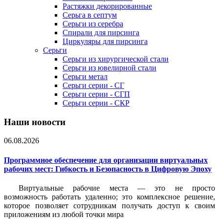
Растяжки декорированные
Серьга в септум
Серьги из серебра
Спирали для пирсинга
Циркуляры для пирсинга
Серьги
Серьги из хирургической стали
Серьги из ювелирной стали
Серьги метал
Серьги серии - СГ
Серьги серии - СГП
Серьги серии - СКР
Наши новости
06.08.2026
Программное обеспечение для организации виртуальных
рабочих мест: Гибкость и Безопасность в Цифровую Эпоху
Виртуальные рабочие места — это не просто
возможность работать удаленно; это комплексное решение,
которое позволяет сотрудникам получать доступ к своим
приложениям из любой точки мира