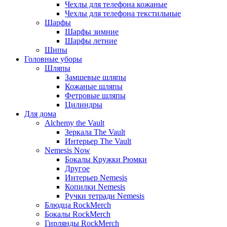
Чехлы для телефона кожаные
Чехлы для телефона текстильные
Шарфы
Шарфы зимние
Шарфы летние
Шипы
Головные уборы
Шляпы
Замшевые шляпы
Кожаные шляпы
Фетровые шляпы
Цилиндры
Для дома
Alchemy the Vault
Зеркала The Vault
Интерьер The Vault
Nemesis Now
Бокалы Кружки Рюмки
Другое
Интерьер Nemesis
Копилки Nemesis
Ручки тетради Nemesis
Блюдца RockMerch
Бокалы RockMerch
Гирлянды RockMerch