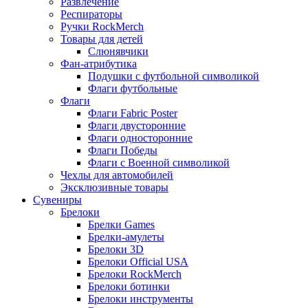
Развлечение
Респираторы
Ручки RockMerch
Товары для детей
Слюнявчики
Фан-атрибутика
Подушки с футбольной символикой
Флаги футбольные
Флаги
Флаги Fabric Poster
Флаги двусторонние
Флаги односторонние
Флаги Победы
Флаги с Военной символикой
Чехлы для автомобилей
Эксклюзивные товары
Сувениры
Брелоки
Брелки Games
Брелки-амулеты
Брелоки 3D
Брелоки Official USA
Брелоки RockMerch
Брелоки ботинки
Брелоки инструменты