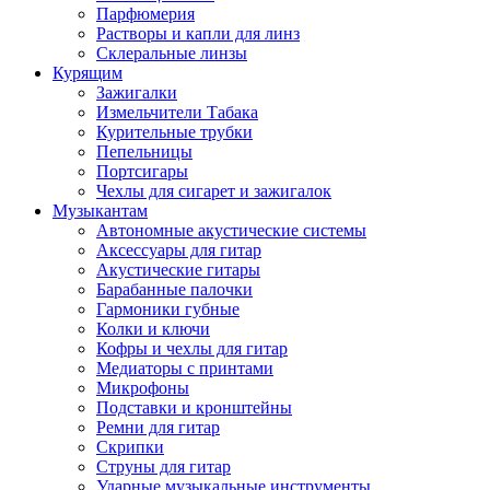
Парфюмерия
Растворы и капли для линз
Склеральные линзы
Курящим
Зажигалки
Измельчители Табака
Курительные трубки
Пепельницы
Портсигары
Чехлы для сигарет и зажигалок
Музыкантам
Автономные акустические системы
Аксессуары для гитар
Акустические гитары
Барабанные палочки
Гармоники губные
Колки и ключи
Кофры и чехлы для гитар
Медиаторы с принтами
Микрофоны
Подставки и кронштейны
Ремни для гитар
Скрипки
Струны для гитар
Ударные музыкальные инструменты