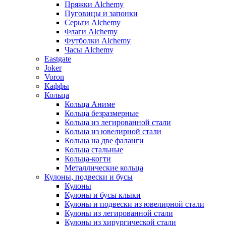
Пряжки Alchemy
Пуговицы и запонки
Серьги Alchemy
Флаги Alchemy
Футболки Alchemy
Часы Alchemy
Eastgate
Joker
Voron
Каффы
Кольца
Кольца Аниме
Кольца безразмерные
Кольца из легированной стали
Кольца из ювелирной стали
Кольца на две фаланги
Кольца стальные
Кольца-когти
Металлические кольца
Кулоны, подвески и бусы
Кулоны
Кулоны и бусы клыки
Кулоны и подвески из ювелирной стали
Кулоны из легированной стали
Кулоны из хирургической стали