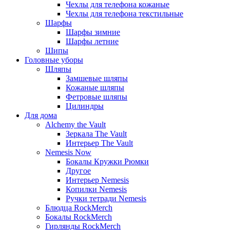
Чехлы для телефона кожаные
Чехлы для телефона текстильные
Шарфы
Шарфы зимние
Шарфы летние
Шипы
Головные уборы
Шляпы
Замшевые шляпы
Кожаные шляпы
Фетровые шляпы
Цилиндры
Для дома
Alchemy the Vault
Зеркала The Vault
Интерьер The Vault
Nemesis Now
Бокалы Кружки Рюмки
Другое
Интерьер Nemesis
Копилки Nemesis
Ручки тетради Nemesis
Блюдца RockMerch
Бокалы RockMerch
Гирлянды RockMerch