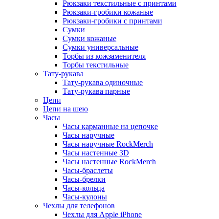
Рюкзаки текстильные с принтами
Рюкзаки-гробики кожаные
Рюкзаки-гробики с принтами
Сумки
Сумки кожаные
Сумки универсальные
Торбы из кожзаменителя
Торбы текстильные
Тату-рукава
Тату-рукава одиночные
Тату-рукава парные
Цепи
Цепи на шею
Часы
Часы карманные на цепочке
Часы наручные
Часы наручные RockMerch
Часы настенные 3D
Часы настенные RockMerch
Часы-браслеты
Часы-брелки
Часы-кольца
Часы-кулоны
Чехлы для телефонов
Чехлы для Apple iPhone