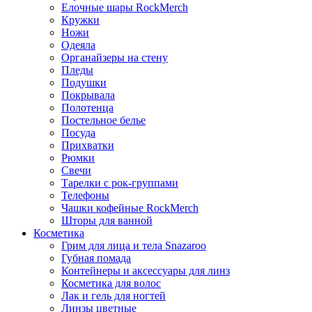
Елочные шары RockMerch
Кружки
Ножи
Одеяла
Органайзеры на стену
Пледы
Подушки
Покрывала
Полотенца
Постельное белье
Посуда
Прихватки
Рюмки
Свечи
Тарелки с рок-группами
Телефоны
Чашки кофейные RockMerch
Шторы для ванной
Косметика
Грим для лица и тела Snazaroo
Губная помада
Контейнеры и аксессуары для линз
Косметика для волос
Лак и гель для ногтей
Линзы цветные