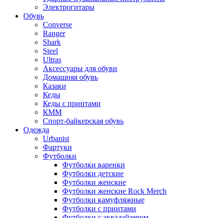
Электрогитары
Обувь
Converse
Ranger
Shark
Steel
Ultras
Аксессуары для обуви
Домашняя обувь
Казаки
Кеды
Кеды с принтами
КММ
Спорт-байкерская обувь
Одежда
Urbanist
Фартуки
Футболки
Футболки варенки
Футболки детские
Футболки женские
Футболки женские Rock Merch
Футболки камуфляжные
Футболки с принтами
Футболки с эквалайзером