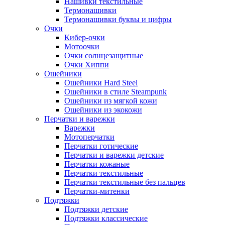
Нашивки текстильные
Термонашивки
Термонашивки буквы и цифры
Очки
Кибер-очки
Мотоочки
Очки солнцезащитные
Очки Хиппи
Ошейники
Ошейники Hard Steel
Ошейники в стиле Steampunk
Ошейники из мягкой кожи
Ошейники из экокожи
Перчатки и варежки
Варежки
Мотоперчатки
Перчатки готические
Перчатки и варежки детские
Перчатки кожаные
Перчатки текстильные
Перчатки текстильные без пальцев
Перчатки-митенки
Подтяжки
Подтяжки детские
Подтяжки классические