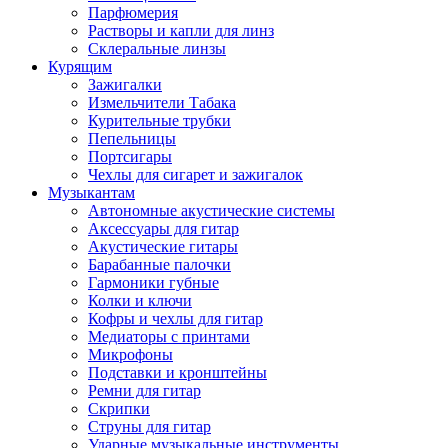
Парфюмерия
Растворы и капли для линз
Склеральные линзы
Курящим
Зажигалки
Измельчители Табака
Курительные трубки
Пепельницы
Портсигары
Чехлы для сигарет и зажигалок
Музыкантам
Автономные акустические системы
Аксессуары для гитар
Акустические гитары
Барабанные палочки
Гармоники губные
Колки и ключи
Кофры и чехлы для гитар
Медиаторы с принтами
Микрофоны
Подставки и кронштейны
Ремни для гитар
Скрипки
Струны для гитар
Ударные музыкальные инструменты