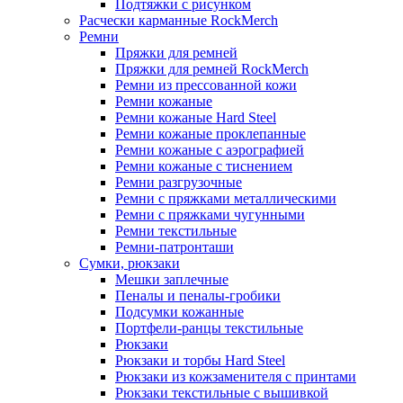
Подтяжки с рисунком
Расчески карманные RockMerch
Ремни
Пряжки для ремней
Пряжки для ремней RockMerch
Ремни из прессованной кожи
Ремни кожаные
Ремни кожаные Hard Steel
Ремни кожаные проклепанные
Ремни кожаные с аэрографией
Ремни кожаные с тиснением
Ремни разгрузочные
Ремни с пряжками металлическими
Ремни с пряжками чугунными
Ремни текстильные
Ремни-патронташи
Сумки, рюкзаки
Мешки заплечные
Пеналы и пеналы-гробики
Подсумки кожанные
Портфели-ранцы текстильные
Рюкзаки
Рюкзаки и торбы Hard Steel
Рюкзаки из кожзаменителя с принтами
Рюкзаки текстильные с вышивкой