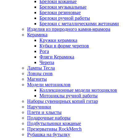
Брелоки кожаные
Брелоки музыкальные
Брелоки резиновые
Брелоки ручной работы
Брелоки с металлическими жетонами
Изделия из природного камня-мрамора
Керамика
Кружки керамика
Кубки в форме черепов
Рога
Фляги Керамика
Черепа
Лампы Тесла
Ловцы снов
Магниты
Модели мотоциклов
Коллекционные модели мотоциклов
Мотоциклы ручной работы
Наборы сувенирных копий гитар
Наручники
Плети и хлысты
Подарочные наборы
Подбутыльники кожаные
Презервативы RockMerch
Рубашка на бутылку