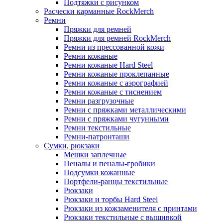
Подтяжки с рисунком
Расчески карманные RockMerch
Ремни
Пряжки для ремней
Пряжки для ремней RockMerch
Ремни из прессованной кожи
Ремни кожаные
Ремни кожаные Hard Steel
Ремни кожаные проклепанные
Ремни кожаные с аэрографией
Ремни кожаные с тиснением
Ремни разгрузочные
Ремни с пряжками металлическими
Ремни с пряжками чугунными
Ремни текстильные
Ремни-патронташи
Сумки, рюкзаки
Мешки заплечные
Пеналы и пеналы-гробики
Подсумки кожанные
Портфели-ранцы текстильные
Рюкзаки
Рюкзаки и торбы Hard Steel
Рюкзаки из кожзаменителя с принтами
Рюкзаки текстильные с вышивкой