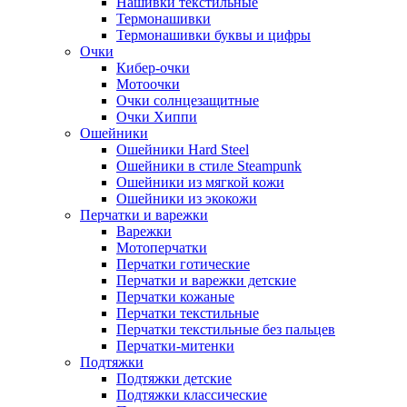
Нашивки текстильные
Термонашивки
Термонашивки буквы и цифры
Очки
Кибер-очки
Мотоочки
Очки солнцезащитные
Очки Хиппи
Ошейники
Ошейники Hard Steel
Ошейники в стиле Steampunk
Ошейники из мягкой кожи
Ошейники из экокожи
Перчатки и варежки
Варежки
Мотоперчатки
Перчатки готические
Перчатки и варежки детские
Перчатки кожаные
Перчатки текстильные
Перчатки текстильные без пальцев
Перчатки-митенки
Подтяжки
Подтяжки детские
Подтяжки классические