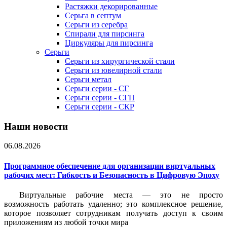
Растяжки декорированные
Серьга в септум
Серьги из серебра
Спирали для пирсинга
Циркуляры для пирсинга
Серьги
Серьги из хирургической стали
Серьги из ювелирной стали
Серьги метал
Серьги серии - СГ
Серьги серии - СГП
Серьги серии - СКР
Наши новости
06.08.2026
Программное обеспечение для организации виртуальных
рабочих мест: Гибкость и Безопасность в Цифровую Эпоху
Виртуальные рабочие места — это не просто
возможность работать удаленно; это комплексное решение,
которое позволяет сотрудникам получать доступ к своим
приложениям из любой точки мира