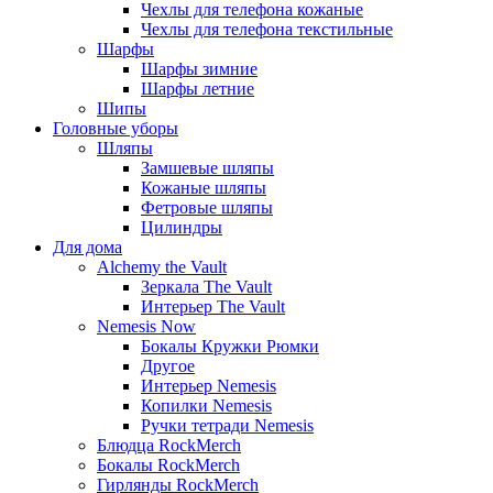
Чехлы для телефона кожаные
Чехлы для телефона текстильные
Шарфы
Шарфы зимние
Шарфы летние
Шипы
Головные уборы
Шляпы
Замшевые шляпы
Кожаные шляпы
Фетровые шляпы
Цилиндры
Для дома
Alchemy the Vault
Зеркала The Vault
Интерьер The Vault
Nemesis Now
Бокалы Кружки Рюмки
Другое
Интерьер Nemesis
Копилки Nemesis
Ручки тетради Nemesis
Блюдца RockMerch
Бокалы RockMerch
Гирлянды RockMerch