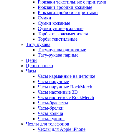
Рюкзаки текстильные с принтами
Рюкзаки-гробики кожаные
Рюкзаки-гробики с принтами
Сумки
Сумки кожаные
Сумки универсальные
Торбы из кожзаменителя
Торбы текстильные
Тату-рукава
Тату-рукава одиночные
Тату-рукава парные
Цепи
Цепи на шею
Часы
Часы карманные на цепочке
Часы наручные
Часы наручные RockMerch
Часы настенные 3D
Часы настенные RockMerch
Часы-браслеты
Часы-брелки
Часы-кольца
Часы-кулоны
Чехлы для телефонов
Чехлы для Apple iPhone