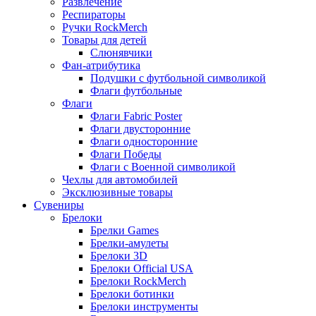
Развлечение
Респираторы
Ручки RockMerch
Товары для детей
Слюнявчики
Фан-атрибутика
Подушки с футбольной символикой
Флаги футбольные
Флаги
Флаги Fabric Poster
Флаги двусторонние
Флаги односторонние
Флаги Победы
Флаги с Военной символикой
Чехлы для автомобилей
Эксклюзивные товары
Сувениры
Брелоки
Брелки Games
Брелки-амулеты
Брелоки 3D
Брелоки Official USA
Брелоки RockMerch
Брелоки ботинки
Брелоки инструменты