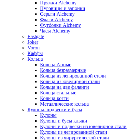
Пряжки Alchemy
Пуговицы и запонки
Серьги Alchemy
Флаги Alchemy
Футболки Alchemy
Часы Alchemy
Eastgate
Joker
Voron
Каффы
Кольца
Кольца Аниме
Кольца безразмерные
Кольца из легированной стали
Кольца из ювелирной стали
Кольца на две фаланги
Кольца стальные
Кольца-когти
Металлические кольца
Кулоны, подвески и бусы
Кулоны
Кулоны и бусы клыки
Кулоны и подвески из ювелирной стали
Кулоны из легированной стали
Кулоны из хирургической стали