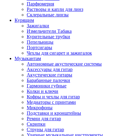
Парфюмерия
Растворы и капли для линз
Склеральные линзы
Курящим
Зажигалки
Измельчители Табака
Курительные трубки
Пепельницы
Портсигары
Чехлы для сигарет и зажигалок
Музыкантам
Автономные акустические системы
Аксессуары для гитар
Акустические гитары
Барабанные палочки
Гармоники губные
Колки и ключи
Кофры и чехлы для гитар
Медиаторы с принтами
Микрофоны
Подставки и кронштейны
Ремни для гитар
Скрипки
Струны для гитар
Ударные музыкальные инструменты