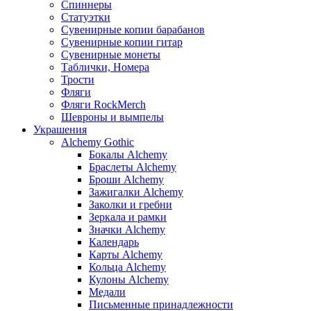
Спиннеры
Статуэтки
Сувенирные копии барабанов
Сувенирные копии гитар
Сувенирные монеты
Таблички, Номера
Трости
Фляги
Фляги RockMerch
Шевроны и вымпелы
Украшения
Alchemy Gothic
Бокалы Alchemy
Браслеты Alchemy
Броши Alchemy
Зажигалки Alchemy
Заколки и гребни
Зеркала и рамки
Значки Alchemy
Календарь
Карты Alchemy
Кольца Alchemy
Кулоны Alchemy
Медали
Письменные принадлежности