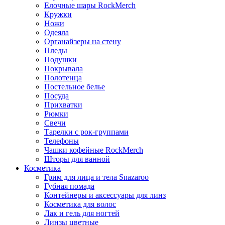
Елочные шары RockMerch
Кружки
Ножи
Одеяла
Органайзеры на стену
Пледы
Подушки
Покрывала
Полотенца
Постельное белье
Посуда
Прихватки
Рюмки
Свечи
Тарелки с рок-группами
Телефоны
Чашки кофейные RockMerch
Шторы для ванной
Косметика
Грим для лица и тела Snazaroo
Губная помада
Контейнеры и аксессуары для линз
Косметика для волос
Лак и гель для ногтей
Линзы цветные