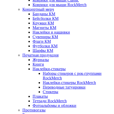
Коврики для мыши Classic
Коврики для мыши RockMerch
Концертный мерч
Банданы КМ
Бейсболки КМ
Кружки КМ
Магниты КМ
Наклейки и нашивки
Сувениры КМ
Флаги КМ
Футболки КМ
Шарфы КМ
Печатная продукция
Журналы
Книги
Наклейки-стикеры
Наборы стикеров с рок-группами
RockMerch
Наклейки-стикеры RockMerch
Переводные татуировки
Стикеры
Плакаты
Тетради RockMerch
Фотоальбомы и обложки
Противогазы