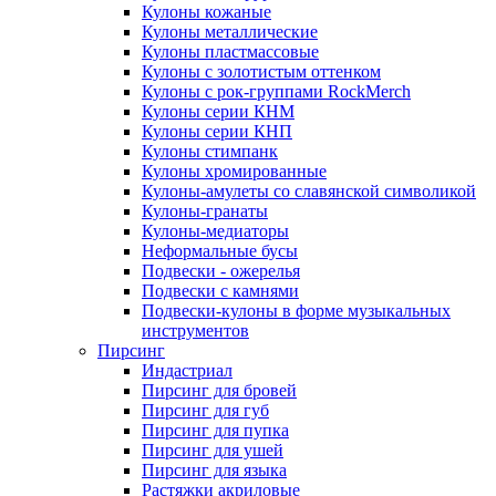
Кулоны кожаные
Кулоны металлические
Кулоны пластмассовые
Кулоны с золотистым оттенком
Кулоны с рок-группами RockMerch
Кулоны серии КНМ
Кулоны серии КНП
Кулоны стимпанк
Кулоны хромированные
Кулоны-амулеты со славянской символикой
Кулоны-гранаты
Кулоны-медиаторы
Неформальные бусы
Подвески - ожерелья
Подвески с камнями
Подвески-кулоны в форме музыкальных
инструментов
Пирсинг
Индастриал
Пирсинг для бровей
Пирсинг для губ
Пирсинг для пупка
Пирсинг для ушей
Пирсинг для языка
Растяжки акриловые