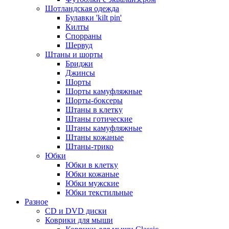
Шотландская одежда
Булавки 'kilt pin'
Килты
Спорраны
Шервуд
Штаны и шорты
Бриджи
Джинсы
Шорты
Шорты камуфляжные
Шорты-боксеры
Штаны в клетку
Штаны готические
Штаны камуфляжные
Штаны кожаные
Штаны-трико
Юбки
Юбки в клетку
Юбки кожаные
Юбки мужские
Юбки текстильные
Разное
CD и DVD диски
Коврики для мыши