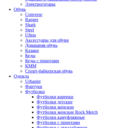
Электрогитары
Обувь
Converse
Ranger
Shark
Steel
Ultras
Аксессуары для обуви
Домашняя обувь
Казаки
Кеды
Кеды с принтами
КММ
Спорт-байкерская обувь
Одежда
Urbanist
Фартуки
Футболки
Футболки варенки
Футболки детские
Футболки женские
Футболки женские Rock Merch
Футболки камуфляжные
Футболки с принтами
Футболки с эквалайзером