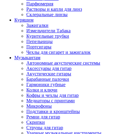
Парфюмерия
Растворы и капли для линз
Склеральные линзы
Курящим
Зажигалки
Измельчители Табака
Курительные трубки
Пепельницы
Портсигары
Чехлы для сигарет и зажигалок
Музыкантам
Автономные акустические системы
Аксессуары для гитар
Акустические гитары
Барабанные палочки
Гармоники губные
Колки и ключи
Кофры и чехлы для гитар
Медиаторы с принтами
Микрофоны
Подставки и кронштейны
Ремни для гитар
Скрипки
Струны для гитар
Ударные музыкальные инструменты