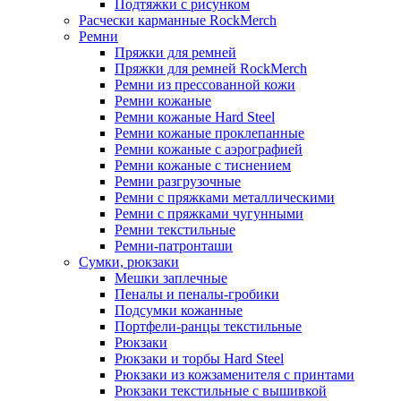
Подтяжки с рисунком
Расчески карманные RockMerch
Ремни
Пряжки для ремней
Пряжки для ремней RockMerch
Ремни из прессованной кожи
Ремни кожаные
Ремни кожаные Hard Steel
Ремни кожаные проклепанные
Ремни кожаные с аэрографией
Ремни кожаные с тиснением
Ремни разгрузочные
Ремни с пряжками металлическими
Ремни с пряжками чугунными
Ремни текстильные
Ремни-патронташи
Сумки, рюкзаки
Мешки заплечные
Пеналы и пеналы-гробики
Подсумки кожанные
Портфели-ранцы текстильные
Рюкзаки
Рюкзаки и торбы Hard Steel
Рюкзаки из кожзаменителя с принтами
Рюкзаки текстильные с вышивкой