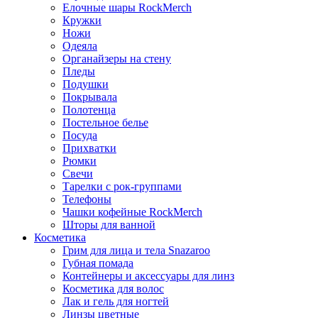
Елочные шары RockMerch
Кружки
Ножи
Одеяла
Органайзеры на стену
Пледы
Подушки
Покрывала
Полотенца
Постельное белье
Посуда
Прихватки
Рюмки
Свечи
Тарелки с рок-группами
Телефоны
Чашки кофейные RockMerch
Шторы для ванной
Косметика
Грим для лица и тела Snazaroo
Губная помада
Контейнеры и аксессуары для линз
Косметика для волос
Лак и гель для ногтей
Линзы цветные