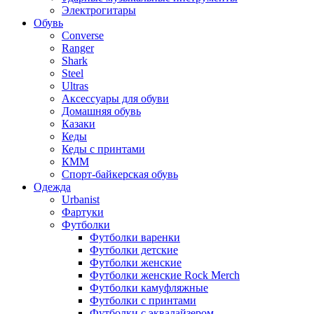
Электрогитары
Обувь
Converse
Ranger
Shark
Steel
Ultras
Аксессуары для обуви
Домашняя обувь
Казаки
Кеды
Кеды с принтами
КММ
Спорт-байкерская обувь
Одежда
Urbanist
Фартуки
Футболки
Футболки варенки
Футболки детские
Футболки женские
Футболки женские Rock Merch
Футболки камуфляжные
Футболки с принтами
Футболки с эквалайзером