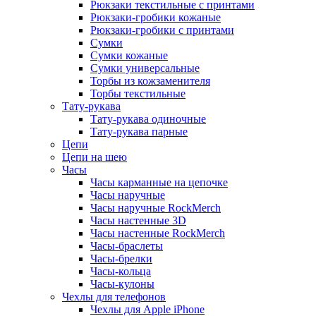
Рюкзаки текстильные с принтами
Рюкзаки-гробики кожаные
Рюкзаки-гробики с принтами
Сумки
Сумки кожаные
Сумки универсальные
Торбы из кожзаменителя
Торбы текстильные
Тату-рукава
Тату-рукава одиночные
Тату-рукава парные
Цепи
Цепи на шею
Часы
Часы карманные на цепочке
Часы наручные
Часы наручные RockMerch
Часы настенные 3D
Часы настенные RockMerch
Часы-браслеты
Часы-брелки
Часы-кольца
Часы-кулоны
Чехлы для телефонов
Чехлы для Apple iPhone