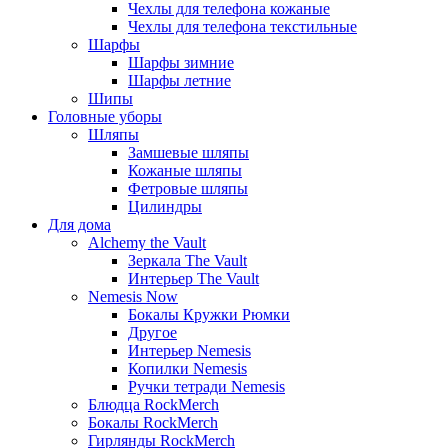
Чехлы для телефона кожаные
Чехлы для телефона текстильные
Шарфы
Шарфы зимние
Шарфы летние
Шипы
Головные уборы
Шляпы
Замшевые шляпы
Кожаные шляпы
Фетровые шляпы
Цилиндры
Для дома
Alchemy the Vault
Зеркала The Vault
Интерьер The Vault
Nemesis Now
Бокалы Кружки Рюмки
Другое
Интерьер Nemesis
Копилки Nemesis
Ручки тетради Nemesis
Блюдца RockMerch
Бокалы RockMerch
Гирлянды RockMerch