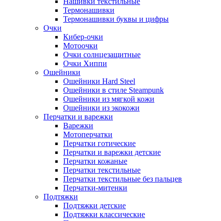
Нашивки текстильные
Термонашивки
Термонашивки буквы и цифры
Очки
Кибер-очки
Мотоочки
Очки солнцезащитные
Очки Хиппи
Ошейники
Ошейники Hard Steel
Ошейники в стиле Steampunk
Ошейники из мягкой кожи
Ошейники из экокожи
Перчатки и варежки
Варежки
Мотоперчатки
Перчатки готические
Перчатки и варежки детские
Перчатки кожаные
Перчатки текстильные
Перчатки текстильные без пальцев
Перчатки-митенки
Подтяжки
Подтяжки детские
Подтяжки классические