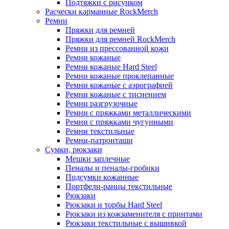
Подтяжки с рисунком
Расчески карманные RockMerch
Ремни
Пряжки для ремней
Пряжки для ремней RockMerch
Ремни из прессованной кожи
Ремни кожаные
Ремни кожаные Hard Steel
Ремни кожаные проклепанные
Ремни кожаные с аэрографией
Ремни кожаные с тиснением
Ремни разгрузочные
Ремни с пряжками металлическими
Ремни с пряжками чугунными
Ремни текстильные
Ремни-патронташи
Сумки, рюкзаки
Мешки заплечные
Пеналы и пеналы-гробики
Подсумки кожанные
Портфели-ранцы текстильные
Рюкзаки
Рюкзаки и торбы Hard Steel
Рюкзаки из кожзаменителя с принтами
Рюкзаки текстильные с вышивкой