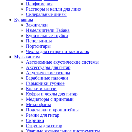
Парфюмерия
Растворы и капли для линз
Склеральные линзы
Курящим
Зажигалки
Измельчители Табака
Курительные трубки
Пепельницы
Портсигары
Чехлы для сигарет и зажигалок
Музыкантам
Автономные акустические системы
Аксессуары для гитар
Акустические гитары
Барабанные палочки
Гармоники губные
Колки и ключи
Кофры и чехлы для гитар
Медиаторы с принтами
Микрофоны
Подставки и кронштейны
Ремни для гитар
Скрипки
Струны для гитар
Ударные музыкальные инструменты