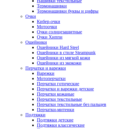
Нашивки текстильные
Термонашивки
Термонашивки буквы и цифры
Очки
Кибер-очки
Мотоочки
Очки солнцезащитные
Очки Хиппи
Ошейники
Ошейники Hard Steel
Ошейники в стиле Steampunk
Ошейники из мягкой кожи
Ошейники из экокожи
Перчатки и варежки
Варежки
Мотоперчатки
Перчатки готические
Перчатки и варежки детские
Перчатки кожаные
Перчатки текстильные
Перчатки текстильные без пальцев
Перчатки-митенки
Подтяжки
Подтяжки детские
Подтяжки классические