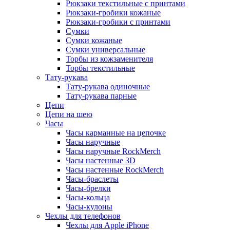
Рюкзаки текстильные с принтами
Рюкзаки-гробики кожаные
Рюкзаки-гробики с принтами
Сумки
Сумки кожаные
Сумки универсальные
Торбы из кожзаменителя
Торбы текстильные
Тату-рукава
Тату-рукава одиночные
Тату-рукава парные
Цепи
Цепи на шею
Часы
Часы карманные на цепочке
Часы наручные
Часы наручные RockMerch
Часы настенные 3D
Часы настенные RockMerch
Часы-браслеты
Часы-брелки
Часы-кольца
Часы-кулоны
Чехлы для телефонов
Чехлы для Apple iPhone