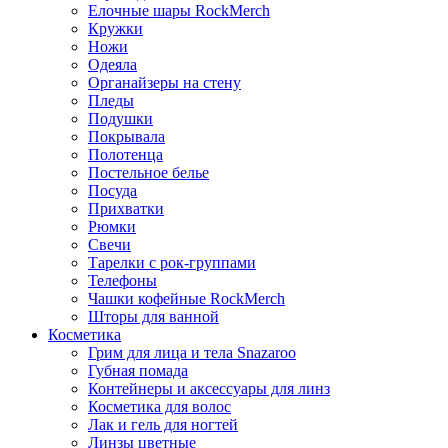
Елочные шары RockMerch
Кружки
Ножи
Одеяла
Органайзеры на стену
Пледы
Подушки
Покрывала
Полотенца
Постельное белье
Посуда
Прихватки
Рюмки
Свечи
Тарелки с рок-группами
Телефоны
Чашки кофейные RockMerch
Шторы для ванной
Косметика
Грим для лица и тела Snazaroo
Губная помада
Контейнеры и аксессуары для линз
Косметика для волос
Лак и гель для ногтей
Линзы цветные