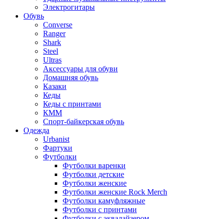
Электрогитары
Обувь
Converse
Ranger
Shark
Steel
Ultras
Аксессуары для обуви
Домашняя обувь
Казаки
Кеды
Кеды с принтами
КММ
Спорт-байкерская обувь
Одежда
Urbanist
Фартуки
Футболки
Футболки варенки
Футболки детские
Футболки женские
Футболки женские Rock Merch
Футболки камуфляжные
Футболки с принтами
Футболки с эквалайзером