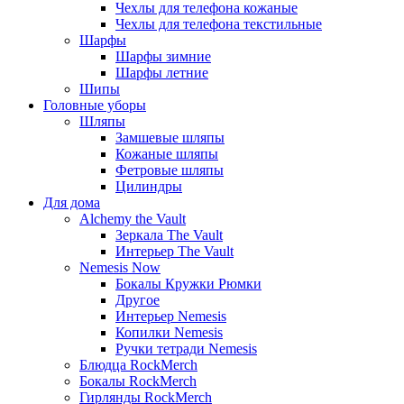
Чехлы для телефона кожаные
Чехлы для телефона текстильные
Шарфы
Шарфы зимние
Шарфы летние
Шипы
Головные уборы
Шляпы
Замшевые шляпы
Кожаные шляпы
Фетровые шляпы
Цилиндры
Для дома
Alchemy the Vault
Зеркала The Vault
Интерьер The Vault
Nemesis Now
Бокалы Кружки Рюмки
Другое
Интерьер Nemesis
Копилки Nemesis
Ручки тетради Nemesis
Блюдца RockMerch
Бокалы RockMerch
Гирлянды RockMerch