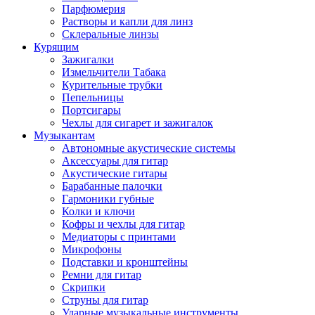
Парфюмерия
Растворы и капли для линз
Склеральные линзы
Курящим
Зажигалки
Измельчители Табака
Курительные трубки
Пепельницы
Портсигары
Чехлы для сигарет и зажигалок
Музыкантам
Автономные акустические системы
Аксессуары для гитар
Акустические гитары
Барабанные палочки
Гармоники губные
Колки и ключи
Кофры и чехлы для гитар
Медиаторы с принтами
Микрофоны
Подставки и кронштейны
Ремни для гитар
Скрипки
Струны для гитар
Ударные музыкальные инструменты