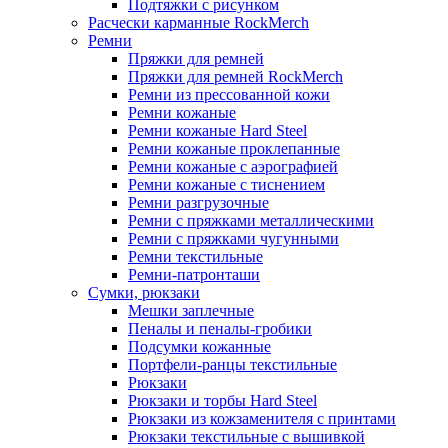
Подтяжки с рисунком
Расчески карманные RockMerch
Ремни
Пряжки для ремней
Пряжки для ремней RockMerch
Ремни из прессованной кожи
Ремни кожаные
Ремни кожаные Hard Steel
Ремни кожаные проклепанные
Ремни кожаные с аэрографией
Ремни кожаные с тиснением
Ремни разгрузочные
Ремни с пряжками металлическими
Ремни с пряжками чугунными
Ремни текстильные
Ремни-патронташи
Сумки, рюкзаки
Мешки заплечные
Пеналы и пеналы-гробики
Подсумки кожанные
Портфели-ранцы текстильные
Рюкзаки
Рюкзаки и торбы Hard Steel
Рюкзаки из кожзаменителя с принтами
Рюкзаки текстильные с вышивкой