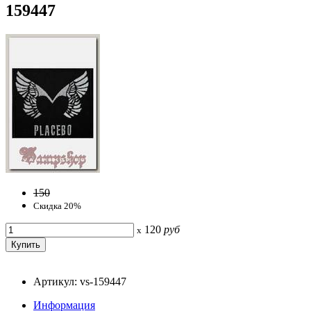
159447
150
Скидка 20%
120
руб
x
Артикул: vs-159447
Информация