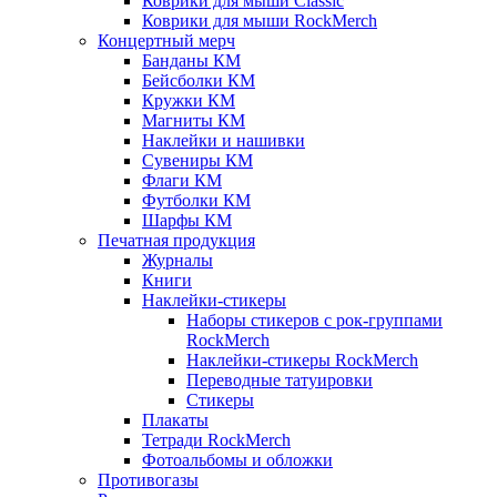
Коврики для мыши Classic
Коврики для мыши RockMerch
Концертный мерч
Банданы КМ
Бейсболки КМ
Кружки КМ
Магниты КМ
Наклейки и нашивки
Сувениры КМ
Флаги КМ
Футболки КМ
Шарфы КМ
Печатная продукция
Журналы
Книги
Наклейки-стикеры
Наборы стикеров с рок-группами
RockMerch
Наклейки-стикеры RockMerch
Переводные татуировки
Стикеры
Плакаты
Тетради RockMerch
Фотоальбомы и обложки
Противогазы