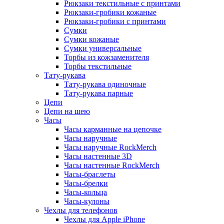
Рюкзаки текстильные с принтами
Рюкзаки-гробики кожаные
Рюкзаки-гробики с принтами
Сумки
Сумки кожаные
Сумки универсальные
Торбы из кожзаменителя
Торбы текстильные
Тату-рукава
Тату-рукава одиночные
Тату-рукава парные
Цепи
Цепи на шею
Часы
Часы карманные на цепочке
Часы наручные
Часы наручные RockMerch
Часы настенные 3D
Часы настенные RockMerch
Часы-браслеты
Часы-брелки
Часы-кольца
Часы-кулоны
Чехлы для телефонов
Чехлы для Apple iPhone