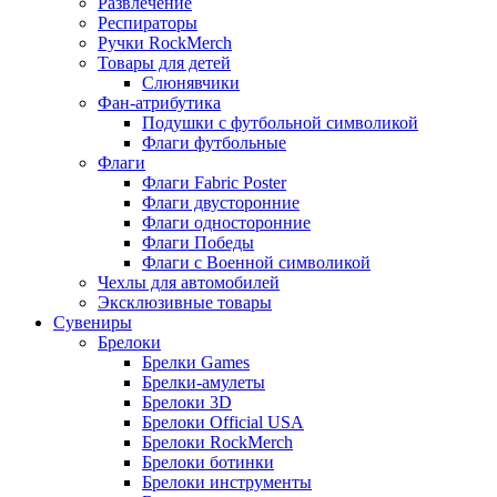
Развлечение
Респираторы
Ручки RockMerch
Товары для детей
Слюнявчики
Фан-атрибутика
Подушки с футбольной символикой
Флаги футбольные
Флаги
Флаги Fabric Poster
Флаги двусторонние
Флаги односторонние
Флаги Победы
Флаги с Военной символикой
Чехлы для автомобилей
Эксклюзивные товары
Сувениры
Брелоки
Брелки Games
Брелки-амулеты
Брелоки 3D
Брелоки Official USA
Брелоки RockMerch
Брелоки ботинки
Брелоки инструменты