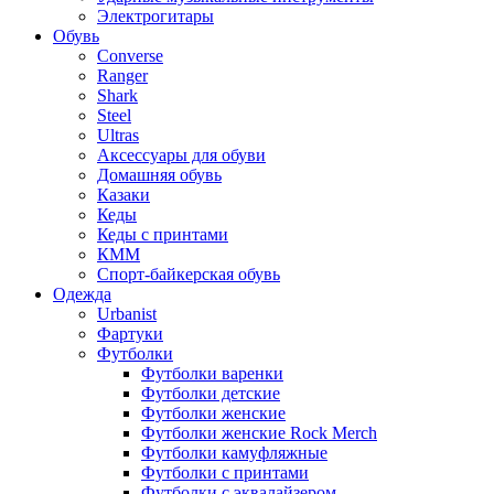
Электрогитары
Обувь
Converse
Ranger
Shark
Steel
Ultras
Аксессуары для обуви
Домашняя обувь
Казаки
Кеды
Кеды с принтами
КММ
Спорт-байкерская обувь
Одежда
Urbanist
Фартуки
Футболки
Футболки варенки
Футболки детские
Футболки женские
Футболки женские Rock Merch
Футболки камуфляжные
Футболки с принтами
Футболки с эквалайзером