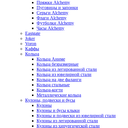
Пряжки Alchemy
Пуговицы и запонки
Серьги Alchemy
Флаги Alchemy
Футболки Alchemy
Часы Alchemy
Eastgate
Joker
Voron
Каффы
Кольца
Кольца Аниме
Кольца безразмерные
Кольца из легированной стали
Кольца из ювелирной стали
Кольца на две фаланги
Кольца стальные
Кольца-когти
Металлические кольца
Кулоны, подвески и бусы
Кулоны
Кулоны и бусы клыки
Кулоны и подвески из ювелирной стали
Кулоны из легированной стали
Кулоны из хирургической стали