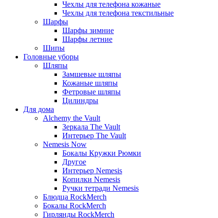
Чехлы для телефона кожаные
Чехлы для телефона текстильные
Шарфы
Шарфы зимние
Шарфы летние
Шипы
Головные уборы
Шляпы
Замшевые шляпы
Кожаные шляпы
Фетровые шляпы
Цилиндры
Для дома
Alchemy the Vault
Зеркала The Vault
Интерьер The Vault
Nemesis Now
Бокалы Кружки Рюмки
Другое
Интерьер Nemesis
Копилки Nemesis
Ручки тетради Nemesis
Блюдца RockMerch
Бокалы RockMerch
Гирлянды RockMerch