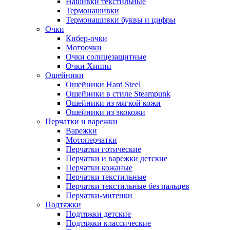
Нашивки текстильные
Термонашивки
Термонашивки буквы и цифры
Очки
Кибер-очки
Мотоочки
Очки солнцезащитные
Очки Хиппи
Ошейники
Ошейники Hard Steel
Ошейники в стиле Steampunk
Ошейники из мягкой кожи
Ошейники из экокожи
Перчатки и варежки
Варежки
Мотоперчатки
Перчатки готические
Перчатки и варежки детские
Перчатки кожаные
Перчатки текстильные
Перчатки текстильные без пальцев
Перчатки-митенки
Подтяжки
Подтяжки детские
Подтяжки классические