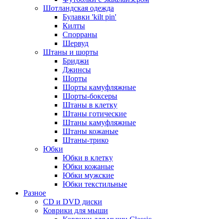
Шотландская одежда
Булавки 'kilt pin'
Килты
Спорраны
Шервуд
Штаны и шорты
Бриджи
Джинсы
Шорты
Шорты камуфляжные
Шорты-боксеры
Штаны в клетку
Штаны готические
Штаны камуфляжные
Штаны кожаные
Штаны-трико
Юбки
Юбки в клетку
Юбки кожаные
Юбки мужские
Юбки текстильные
Разное
CD и DVD диски
Коврики для мыши