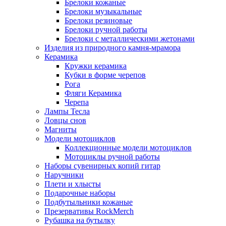
Брелоки кожаные
Брелоки музыкальные
Брелоки резиновые
Брелоки ручной работы
Брелоки с металлическими жетонами
Изделия из природного камня-мрамора
Керамика
Кружки керамика
Кубки в форме черепов
Рога
Фляги Керамика
Черепа
Лампы Тесла
Ловцы снов
Магниты
Модели мотоциклов
Коллекционные модели мотоциклов
Мотоциклы ручной работы
Наборы сувенирных копий гитар
Наручники
Плети и хлысты
Подарочные наборы
Подбутыльники кожаные
Презервативы RockMerch
Рубашка на бутылку