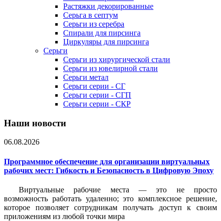
Растяжки декорированные
Серьга в септум
Серьги из серебра
Спирали для пирсинга
Циркуляры для пирсинга
Серьги
Серьги из хирургической стали
Серьги из ювелирной стали
Серьги метал
Серьги серии - СГ
Серьги серии - СГП
Серьги серии - СКР
Наши новости
06.08.2026
Программное обеспечение для организации виртуальных
рабочих мест: Гибкость и Безопасность в Цифровую Эпоху
Виртуальные рабочие места — это не просто
возможность работать удаленно; это комплексное решение,
которое позволяет сотрудникам получать доступ к своим
приложениям из любой точки мира