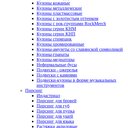
Кулоны кожаные
Кулоны металлические
Кулоны пластмассовые
Кулоны с золотистым оттенком
Кулоны с рок-группами RockMerch
Кулоны серии КНМ
Кулоны серии КНП
Кулоны стимпанк
Кулоны хромированные
Кулоны-амулеты со славянской символикой
Кулоны-гранаты
Кулоны-медиаторы
Неформальные бусы
Подвески - ожерелья
Подвески с камнями
Подвески-кулоны в форме музыкальных
инструментов
Пирсинг
Индастриал
Пирсинг для бровей
Пирсинг для губ
Пирсинг для пупка
Пирсинг для ушей
Пирсинг для языка
Растяжки акриловые