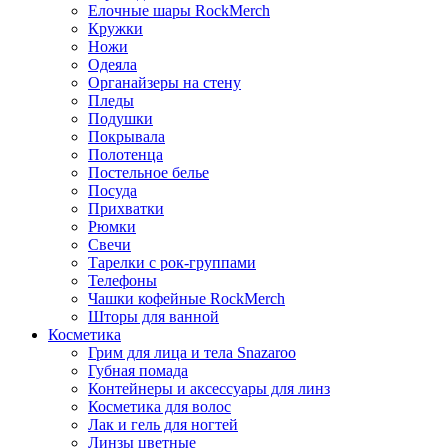
Елочные шары RockMerch
Кружки
Ножи
Одеяла
Органайзеры на стену
Пледы
Подушки
Покрывала
Полотенца
Постельное белье
Посуда
Прихватки
Рюмки
Свечи
Тарелки с рок-группами
Телефоны
Чашки кофейные RockMerch
Шторы для ванной
Косметика
Грим для лица и тела Snazaroo
Губная помада
Контейнеры и аксессуары для линз
Косметика для волос
Лак и гель для ногтей
Линзы цветные