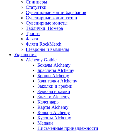
Спиннеры
Статуэтки
Сувенирные копии барабанов
Сувенирные копии гитар
Сувенирные монеты
Таблички, Номера
Трости
Фляги
Фляги RockMerch
Шевроны и вымпелы
Украшения
Alchemy Gothic
Бокалы Alchemy
Браслеты Alchemy
Броши Alchemy
Зажигалки Alchemy
Заколки и гребни
Зеркала и рамки
Значки Alchemy
Календарь
Карты Alchemy
Кольца Alchemy
Кулоны Alchemy
Медали
Письменные принадлежности