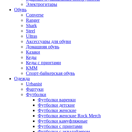
Электрогитары
Обувь
Converse
Ranger
Shark
Steel
Ultras
Аксессуары для обуви
Домашняя обувь
Казаки
Кеды
Кеды с принтами
КММ
Спорт-байкерская обувь
Одежда
Urbanist
Фартуки
Футболки
Футболки варенки
Футболки детские
Футболки женские
Футболки женские Rock Merch
Футболки камуфляжные
Футболки с принтами
Футболки с эквалайзером