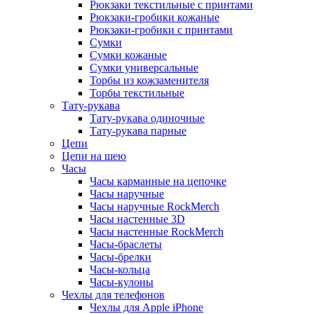
Рюкзаки текстильные с принтами
Рюкзаки-гробики кожаные
Рюкзаки-гробики с принтами
Сумки
Сумки кожаные
Сумки универсальные
Торбы из кожзаменителя
Торбы текстильные
Тату-рукава
Тату-рукава одиночные
Тату-рукава парные
Цепи
Цепи на шею
Часы
Часы карманные на цепочке
Часы наручные
Часы наручные RockMerch
Часы настенные 3D
Часы настенные RockMerch
Часы-браслеты
Часы-брелки
Часы-кольца
Часы-кулоны
Чехлы для телефонов
Чехлы для Apple iPhone