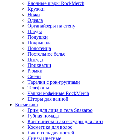
Елочные шары RockMerch
Кружки
Ножи
Одеяла
Органайзеры на стену
Пледы
Подушки
Покрывала
Полотенца
Постельное белье
Посуда
Прихватки
Рюмки
Свечи
Тарелки с рок-группами
Телефоны
Чашки кофейные RockMerch
Шторы для ванной
Косметика
Грим для лица и тела Snazaroo
Губная помада
Контейнеры и аксессуары для линз
Косметика для волос
Лак и гель для ногтей
Линзы цветные