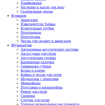
Парфюмерия
Растворы и капли для линз
Склеральные линзы
Курящим
Зажигалки
Измельчители Табака
Курительные трубки
Пепельницы
Портсигары
Чехлы для сигарет и зажигалок
Музыкантам
Автономные акустические системы
Аксессуары для гитар
Акустические гитары
Барабанные палочки
Гармоники губные
Колки и ключи
Кофры и чехлы для гитар
Медиаторы с принтами
Микрофоны
Подставки и кронштейны
Ремни для гитар
Скрипки
Струны для гитар
Ударные музыкальные инструменты