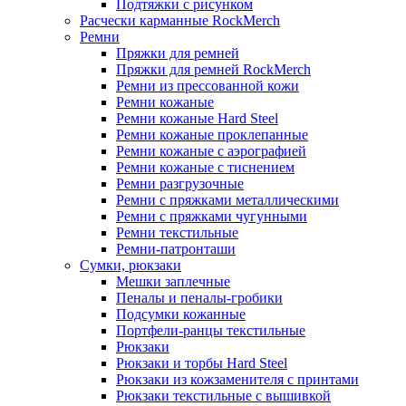
Подтяжки с рисунком
Расчески карманные RockMerch
Ремни
Пряжки для ремней
Пряжки для ремней RockMerch
Ремни из прессованной кожи
Ремни кожаные
Ремни кожаные Hard Steel
Ремни кожаные проклепанные
Ремни кожаные с аэрографией
Ремни кожаные с тиснением
Ремни разгрузочные
Ремни с пряжками металлическими
Ремни с пряжками чугунными
Ремни текстильные
Ремни-патронташи
Сумки, рюкзаки
Мешки заплечные
Пеналы и пеналы-гробики
Подсумки кожанные
Портфели-ранцы текстильные
Рюкзаки
Рюкзаки и торбы Hard Steel
Рюкзаки из кожзаменителя с принтами
Рюкзаки текстильные с вышивкой