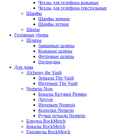
Чехлы для телефона кожаные
Чехлы для телефона текстильные
Шарфы
Шарфы зимние
Шарфы летние
Шипы
Головные уборы
Шляпы
Замшевые шляпы
Кожаные шляпы
Фетровые шляпы
Цилиндры
Для дома
Alchemy the Vault
Зеркала The Vault
Интерьер The Vault
Nemesis Now
Бокалы Кружки Рюмки
Другое
Интерьер Nemesis
Копилки Nemesis
Ручки тетради Nemesis
Блюдца RockMerch
Бокалы RockMerch
Гирлянды RockMerch