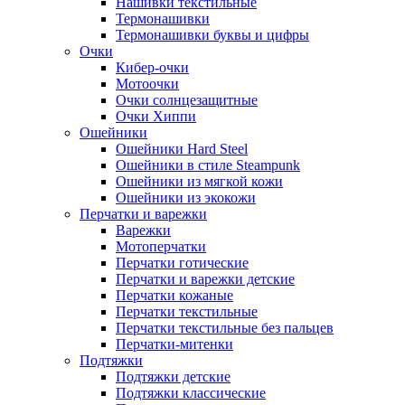
Нашивки текстильные
Термонашивки
Термонашивки буквы и цифры
Очки
Кибер-очки
Мотоочки
Очки солнцезащитные
Очки Хиппи
Ошейники
Ошейники Hard Steel
Ошейники в стиле Steampunk
Ошейники из мягкой кожи
Ошейники из экокожи
Перчатки и варежки
Варежки
Мотоперчатки
Перчатки готические
Перчатки и варежки детские
Перчатки кожаные
Перчатки текстильные
Перчатки текстильные без пальцев
Перчатки-митенки
Подтяжки
Подтяжки детские
Подтяжки классические