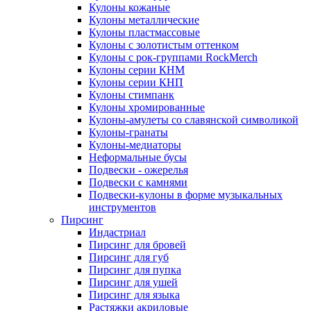
Кулоны кожаные
Кулоны металлические
Кулоны пластмассовые
Кулоны с золотистым оттенком
Кулоны с рок-группами RockMerch
Кулоны серии КНМ
Кулоны серии КНП
Кулоны стимпанк
Кулоны хромированные
Кулоны-амулеты со славянской символикой
Кулоны-гранаты
Кулоны-медиаторы
Неформальные бусы
Подвески - ожерелья
Подвески с камнями
Подвески-кулоны в форме музыкальных
инструментов
Пирсинг
Индастриал
Пирсинг для бровей
Пирсинг для губ
Пирсинг для пупка
Пирсинг для ушей
Пирсинг для языка
Растяжки акриловые