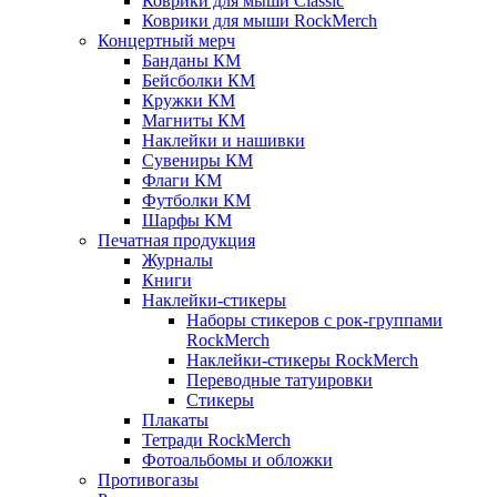
Коврики для мыши Classic
Коврики для мыши RockMerch
Концертный мерч
Банданы КМ
Бейсболки КМ
Кружки КМ
Магниты КМ
Наклейки и нашивки
Сувениры КМ
Флаги КМ
Футболки КМ
Шарфы КМ
Печатная продукция
Журналы
Книги
Наклейки-стикеры
Наборы стикеров с рок-группами
RockMerch
Наклейки-стикеры RockMerch
Переводные татуировки
Стикеры
Плакаты
Тетради RockMerch
Фотоальбомы и обложки
Противогазы