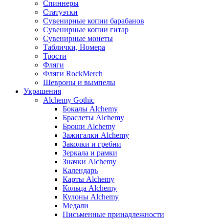
Спиннеры
Статуэтки
Сувенирные копии барабанов
Сувенирные копии гитар
Сувенирные монеты
Таблички, Номера
Трости
Фляги
Фляги RockMerch
Шевроны и вымпелы
Украшения
Alchemy Gothic
Бокалы Alchemy
Браслеты Alchemy
Броши Alchemy
Зажигалки Alchemy
Заколки и гребни
Зеркала и рамки
Значки Alchemy
Календарь
Карты Alchemy
Кольца Alchemy
Кулоны Alchemy
Медали
Письменные принадлежности