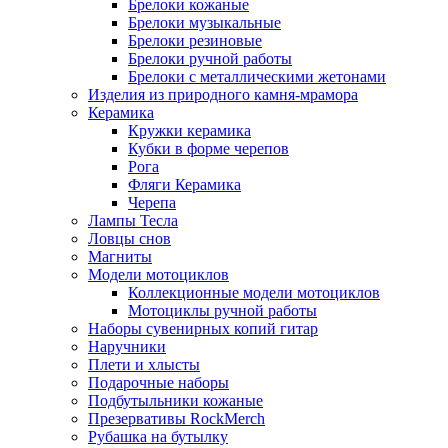
Брелоки кожаные
Брелоки музыкальные
Брелоки резиновые
Брелоки ручной работы
Брелоки с металлическими жетонами
Изделия из природного камня-мрамора
Керамика
Кружки керамика
Кубки в форме черепов
Рога
Фляги Керамика
Черепа
Лампы Тесла
Ловцы снов
Магниты
Модели мотоциклов
Коллекционные модели мотоциклов
Мотоциклы ручной работы
Наборы сувенирных копий гитар
Наручники
Плети и хлысты
Подарочные наборы
Подбутыльники кожаные
Презервативы RockMerch
Рубашка на бутылку