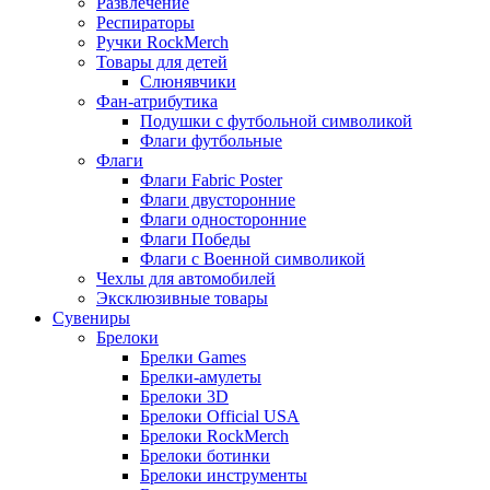
Развлечение
Респираторы
Ручки RockMerch
Товары для детей
Слюнявчики
Фан-атрибутика
Подушки с футбольной символикой
Флаги футбольные
Флаги
Флаги Fabric Poster
Флаги двусторонние
Флаги односторонние
Флаги Победы
Флаги с Военной символикой
Чехлы для автомобилей
Эксклюзивные товары
Сувениры
Брелоки
Брелки Games
Брелки-амулеты
Брелоки 3D
Брелоки Official USA
Брелоки RockMerch
Брелоки ботинки
Брелоки инструменты