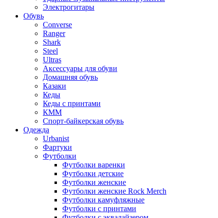
Электрогитары
Обувь
Converse
Ranger
Shark
Steel
Ultras
Аксессуары для обуви
Домашняя обувь
Казаки
Кеды
Кеды с принтами
КММ
Спорт-байкерская обувь
Одежда
Urbanist
Фартуки
Футболки
Футболки варенки
Футболки детские
Футболки женские
Футболки женские Rock Merch
Футболки камуфляжные
Футболки с принтами
Футболки с эквалайзером