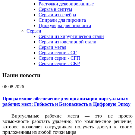
Растяжки декорированные
Серьга в септум
Серьги из серебра
Спирали для пирсинга
Циркуляры для пирсинга
Серьги
Серьги из хирургической стали
Серьги из ювелирной стали
Серьги метал
Серьги серии - СГ
Серьги серии - СГП
Серьги серии - СКР
Наши новости
06.08.2026
Программное обеспечение для организации виртуальных
рабочих мест: Гибкость и Безопасность в Цифровую Эпоху
Виртуальные рабочие места — это не просто
возможность работать удаленно; это комплексное решение,
которое позволяет сотрудникам получать доступ к своим
приложениям из любой точки мира