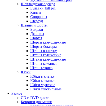
Шотландская одежда
Булавки 'kilt pin'
Килты
Спорраны
Шервуд
Штаны и шорты
Бриджи
Джинсы
Шорты
Шорты камуфляжные
Шорты-боксеры
Штаны в клетку
Штаны готические
Штаны камуфляжные
Штаны кожаные
Штаны-трико
Юбки
Юбки в клетку
Юбки кожаные
Юбки мужские
Юбки текстильные
Разное
CD и DVD диски
Коврики для мыши