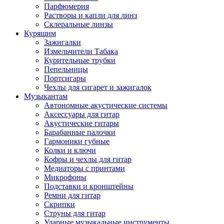
Парфюмерия
Растворы и капли для линз
Склеральные линзы
Курящим
Зажигалки
Измельчители Табака
Курительные трубки
Пепельницы
Портсигары
Чехлы для сигарет и зажигалок
Музыкантам
Автономные акустические системы
Аксессуары для гитар
Акустические гитары
Барабанные палочки
Гармоники губные
Колки и ключи
Кофры и чехлы для гитар
Медиаторы с принтами
Микрофоны
Подставки и кронштейны
Ремни для гитар
Скрипки
Струны для гитар
Ударные музыкальные инструменты