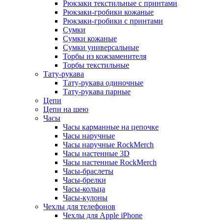
Рюкзаки текстильные с принтами
Рюкзаки-гробики кожаные
Рюкзаки-гробики с принтами
Сумки
Сумки кожаные
Сумки универсальные
Торбы из кожзаменителя
Торбы текстильные
Тату-рукава
Тату-рукава одиночные
Тату-рукава парные
Цепи
Цепи на шею
Часы
Часы карманные на цепочке
Часы наручные
Часы наручные RockMerch
Часы настенные 3D
Часы настенные RockMerch
Часы-браслеты
Часы-брелки
Часы-кольца
Часы-кулоны
Чехлы для телефонов
Чехлы для Apple iPhone