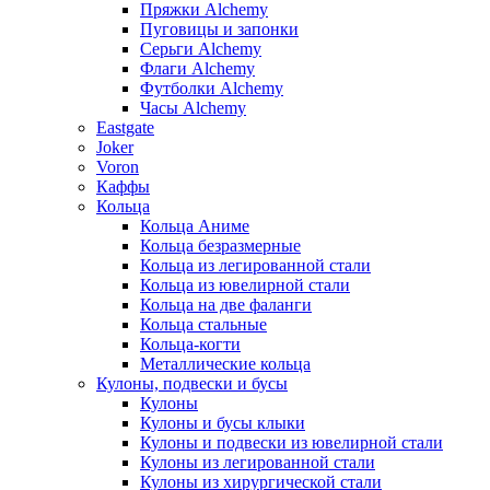
Пряжки Alchemy
Пуговицы и запонки
Серьги Alchemy
Флаги Alchemy
Футболки Alchemy
Часы Alchemy
Eastgate
Joker
Voron
Каффы
Кольца
Кольца Аниме
Кольца безразмерные
Кольца из легированной стали
Кольца из ювелирной стали
Кольца на две фаланги
Кольца стальные
Кольца-когти
Металлические кольца
Кулоны, подвески и бусы
Кулоны
Кулоны и бусы клыки
Кулоны и подвески из ювелирной стали
Кулоны из легированной стали
Кулоны из хирургической стали