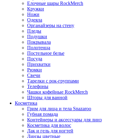
Елочные шары RockMerch
Кружки
Ножи
Одеяла
Органайзеры на стену
Пледы
Подушки
Покрывала
Полотенца
Постельное белье
Посуда
Прихватки
Рюмки
Свечи
Тарелки с рок-группами
Телефоны
Чашки кофейные RockMerch
Шторы для ванной
Косметика
Грим для лица и тела Snazaroo
Губная помада
Контейнеры и аксессуары для линз
Косметика для волос
Лак и гель для ногтей
Линзы цветные