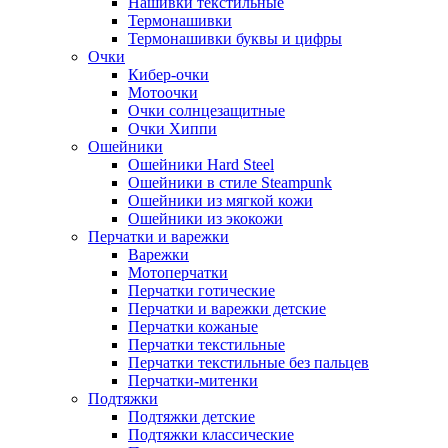
Нашивки текстильные
Термонашивки
Термонашивки буквы и цифры
Очки
Кибер-очки
Мотоочки
Очки солнцезащитные
Очки Хиппи
Ошейники
Ошейники Hard Steel
Ошейники в стиле Steampunk
Ошейники из мягкой кожи
Ошейники из экокожи
Перчатки и варежки
Варежки
Мотоперчатки
Перчатки готические
Перчатки и варежки детские
Перчатки кожаные
Перчатки текстильные
Перчатки текстильные без пальцев
Перчатки-митенки
Подтяжки
Подтяжки детские
Подтяжки классические