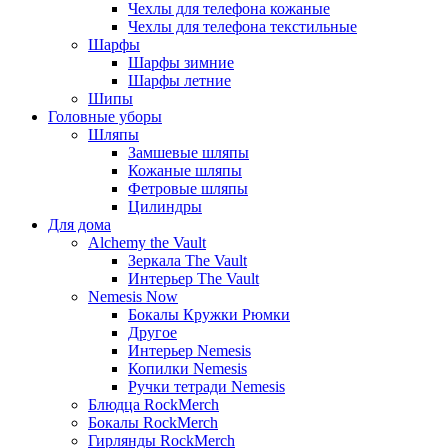
Чехлы для телефона кожаные
Чехлы для телефона текстильные
Шарфы
Шарфы зимние
Шарфы летние
Шипы
Головные уборы
Шляпы
Замшевые шляпы
Кожаные шляпы
Фетровые шляпы
Цилиндры
Для дома
Alchemy the Vault
Зеркала The Vault
Интерьер The Vault
Nemesis Now
Бокалы Кружки Рюмки
Другое
Интерьер Nemesis
Копилки Nemesis
Ручки тетради Nemesis
Блюдца RockMerch
Бокалы RockMerch
Гирлянды RockMerch