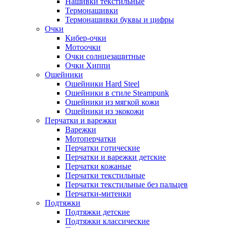
Нашивки текстильные
Термонашивки
Термонашивки буквы и цифры
Очки
Кибер-очки
Мотоочки
Очки солнцезащитные
Очки Хиппи
Ошейники
Ошейники Hard Steel
Ошейники в стиле Steampunk
Ошейники из мягкой кожи
Ошейники из экокожи
Перчатки и варежки
Варежки
Мотоперчатки
Перчатки готические
Перчатки и варежки детские
Перчатки кожаные
Перчатки текстильные
Перчатки текстильные без пальцев
Перчатки-митенки
Подтяжки
Подтяжки детские
Подтяжки классические