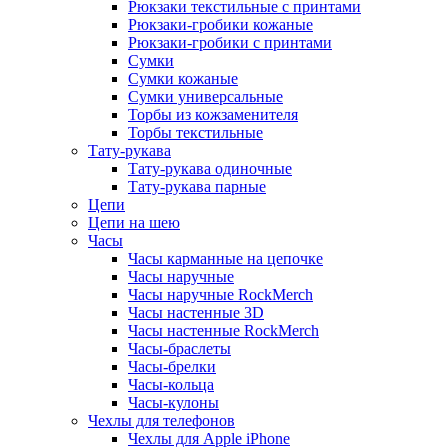
Рюкзаки текстильные с принтами
Рюкзаки-гробики кожаные
Рюкзаки-гробики с принтами
Сумки
Сумки кожаные
Сумки универсальные
Торбы из кожзаменителя
Торбы текстильные
Тату-рукава
Тату-рукава одиночные
Тату-рукава парные
Цепи
Цепи на шею
Часы
Часы карманные на цепочке
Часы наручные
Часы наручные RockMerch
Часы настенные 3D
Часы настенные RockMerch
Часы-браслеты
Часы-брелки
Часы-кольца
Часы-кулоны
Чехлы для телефонов
Чехлы для Apple iPhone