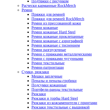
Подтяжки с рисунком
Расчески карманные RockMerch
Ремни
Пряжки для ремней
Пряжки для ремней RockMerch
Ремни из прессованной кожи
Ремни кожаные
Ремни кожаные Hard Steel
Ремни кожаные проклепанные
Ремни кожаные с аэрографией
Ремни кожаные с тиснением
Ремни разгрузочные
Ремни с пряжками металлическими
Ремни с пряжками чугунными
Ремни текстильные
Ремни-патронташи
Сумки, рюкзаки
Мешки заплечные
Пеналы и пеналы-гробики
Подсумки кожанные
Портфели-ранцы текстильные
Рюкзаки
Рюкзаки и торбы Hard Steel
Рюкзаки из кожзаменителя с принтами
Рюкзаки текстильные с вышивкой