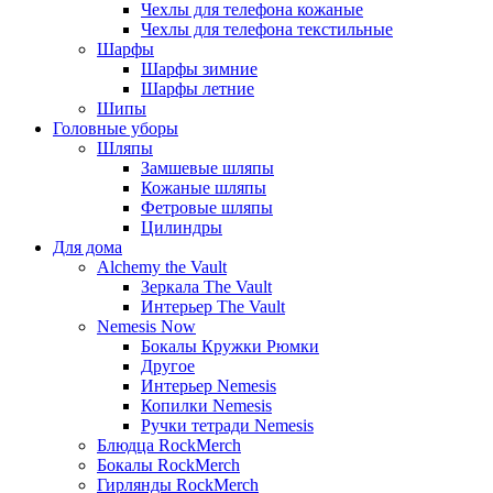
Чехлы для телефона кожаные
Чехлы для телефона текстильные
Шарфы
Шарфы зимние
Шарфы летние
Шипы
Головные уборы
Шляпы
Замшевые шляпы
Кожаные шляпы
Фетровые шляпы
Цилиндры
Для дома
Alchemy the Vault
Зеркала The Vault
Интерьер The Vault
Nemesis Now
Бокалы Кружки Рюмки
Другое
Интерьер Nemesis
Копилки Nemesis
Ручки тетради Nemesis
Блюдца RockMerch
Бокалы RockMerch
Гирлянды RockMerch