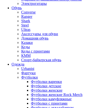
Электрогитары
Обувь
Converse
Ranger
Shark
Steel
Ultras
Аксессуары для обуви
Домашняя обувь
Казаки
Кеды
Кеды с принтами
КММ
Спорт-байкерская обувь
Одежда
Urbanist
Фартуки
Футболки
Футболки варенки
Футболки детские
Футболки женские
Футболки женские Rock Merch
Футболки камуфляжные
Футболки с принтами
Футболки с эквалайзером