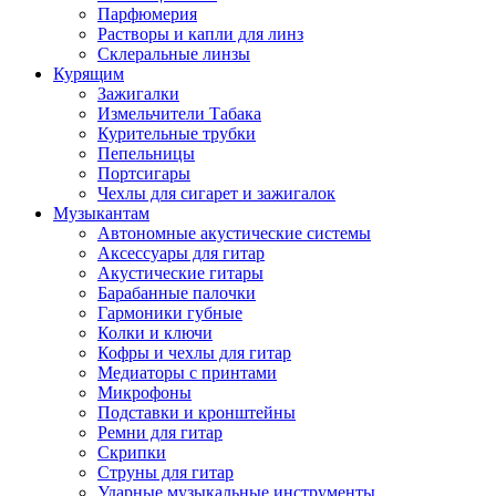
Парфюмерия
Растворы и капли для линз
Склеральные линзы
Курящим
Зажигалки
Измельчители Табака
Курительные трубки
Пепельницы
Портсигары
Чехлы для сигарет и зажигалок
Музыкантам
Автономные акустические системы
Аксессуары для гитар
Акустические гитары
Барабанные палочки
Гармоники губные
Колки и ключи
Кофры и чехлы для гитар
Медиаторы с принтами
Микрофоны
Подставки и кронштейны
Ремни для гитар
Скрипки
Струны для гитар
Ударные музыкальные инструменты