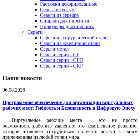
Растяжки декорированные
Серьга в септум
Серьги из серебра
Спирали для пирсинга
Циркуляры для пирсинга
Серьги
Серьги из хирургической стали
Серьги из ювелирной стали
Серьги метал
Серьги серии - СГ
Серьги серии - СГП
Серьги серии - СКР
Наши новости
06.08.2026
Программное обеспечение для организации виртуальных
рабочих мест: Гибкость и Безопасность в Цифровую Эпоху
Виртуальные рабочие места — это не просто
возможность работать удаленно; это комплексное решение,
которое позволяет сотрудникам получать доступ к своим
приложениям из любой точки мира