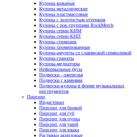
Кулоны кожаные
Кулоны металлические
Кулоны пластмассовые
Кулоны с золотистым оттенком
Кулоны с рок-группами RockMerch
Кулоны серии КНМ
Кулоны серии КНП
Кулоны стимпанк
Кулоны хромированные
Кулоны-амулеты со славянской символикой
Кулоны-гранаты
Кулоны-медиаторы
Неформальные бусы
Подвески - ожерелья
Подвески с камнями
Подвески-кулоны в форме музыкальных
инструментов
Пирсинг
Индастриал
Пирсинг для бровей
Пирсинг для губ
Пирсинг для пупка
Пирсинг для ушей
Пирсинг для языка
Растяжки акриловые