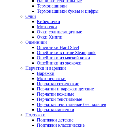
Нашивки текстильные
Термонашивки
Термонашивки буквы и цифры
Очки
Кибер-очки
Мотоочки
Очки солнцезащитные
Очки Хиппи
Ошейники
Ошейники Hard Steel
Ошейники в стиле Steampunk
Ошейники из мягкой кожи
Ошейники из экокожи
Перчатки и варежки
Варежки
Мотоперчатки
Перчатки готические
Перчатки и варежки детские
Перчатки кожаные
Перчатки текстильные
Перчатки текстильные без пальцев
Перчатки-митенки
Подтяжки
Подтяжки детские
Подтяжки классические