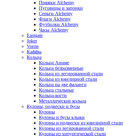
Пряжки Alchemy
Пуговицы и запонки
Серьги Alchemy
Флаги Alchemy
Футболки Alchemy
Часы Alchemy
Eastgate
Joker
Voron
Каффы
Кольца
Кольца Аниме
Кольца безразмерные
Кольца из легированной стали
Кольца из ювелирной стали
Кольца на две фаланги
Кольца стальные
Кольца-когти
Металлические кольца
Кулоны, подвески и бусы
Кулоны
Кулоны и бусы клыки
Кулоны и подвески из ювелирной стали
Кулоны из легированной стали
Кулоны из хирургической стали