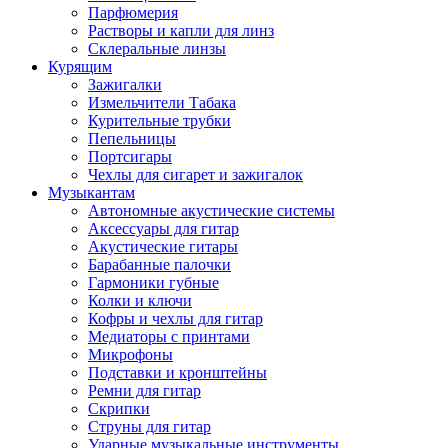
Парфюмерия
Растворы и капли для линз
Склеральные линзы
Курящим
Зажигалки
Измельчители Табака
Курительные трубки
Пепельницы
Портсигары
Чехлы для сигарет и зажигалок
Музыкантам
Автономные акустические системы
Аксессуары для гитар
Акустические гитары
Барабанные палочки
Гармоники губные
Колки и ключи
Кофры и чехлы для гитар
Медиаторы с принтами
Микрофоны
Подставки и кронштейны
Ремни для гитар
Скрипки
Струны для гитар
Ударные музыкальные инструменты