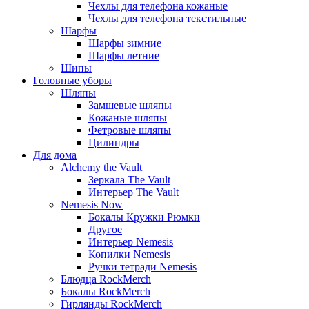
Чехлы для телефона кожаные
Чехлы для телефона текстильные
Шарфы
Шарфы зимние
Шарфы летние
Шипы
Головные уборы
Шляпы
Замшевые шляпы
Кожаные шляпы
Фетровые шляпы
Цилиндры
Для дома
Alchemy the Vault
Зеркала The Vault
Интерьер The Vault
Nemesis Now
Бокалы Кружки Рюмки
Другое
Интерьер Nemesis
Копилки Nemesis
Ручки тетради Nemesis
Блюдца RockMerch
Бокалы RockMerch
Гирлянды RockMerch