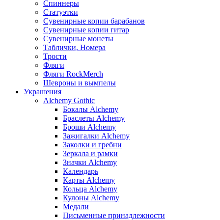
Спиннеры
Статуэтки
Сувенирные копии барабанов
Сувенирные копии гитар
Сувенирные монеты
Таблички, Номера
Трости
Фляги
Фляги RockMerch
Шевроны и вымпелы
Украшения
Alchemy Gothic
Бокалы Alchemy
Браслеты Alchemy
Броши Alchemy
Зажигалки Alchemy
Заколки и гребни
Зеркала и рамки
Значки Alchemy
Календарь
Карты Alchemy
Кольца Alchemy
Кулоны Alchemy
Медали
Письменные принадлежности