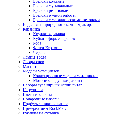
Брелоки кожаные
Брелоки музыкальные
Брелоки резиновые
Брелоки ручной работы
Брелоки с металлическими жетонами
Изделия из природного камня-мрамора
Керамика
Кружки керамика
Кубки в форме черепов
Рога
Фляги Керамика
Черепа
Лампы Тесла
Ловцы снов
Магниты
Модели мотоциклов
Коллекционные модели мотоциклов
Мотоциклы ручной работы
Наборы сувенирных копий гитар
Наручники
Плети и хлысты
Подарочные наборы
Подбутыльники кожаные
Презервативы RockMerch
Рубашка на бутылку