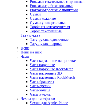
Рюкзаки текстильные с принтами
Рюкзаки-гробики кожаные
Рюкзаки-гробики с принтами
Сумки
Сумки кожаные
Сумки универсальные
Торбы из кожзаменителя
Торбы текстильные
Тату-рукава
Тату-рукава одиночные
Тату-рукава парные
Цепи
Цепи на шею
Часы
Часы карманные на цепочке
Часы наручные
Часы наручные RockMerch
Часы настенные 3D
Часы настенные RockMerch
Часы-браслеты
Часы-брелки
Часы-кольца
Часы-кулоны
Чехлы для телефонов
Чехлы для Apple iPhone