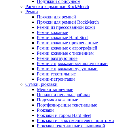
Подтяжки с рисунком
Расчески карманные RockMerch
Ремни
Пряжки для ремней
Пряжки для ремней RockMerch
Ремни из прессованной кожи
Ремни кожаные
Ремни кожаные Hard Steel
Ремни кожаные проклепанные
Ремни кожаные с аэрографией
Ремни кожаные с тиснением
Ремни разгрузочные
Ремни с пряжками металлическими
Ремни с пряжками чугунными
Ремни текстильные
Ремни-патронташи
Сумки, рюкзаки
Мешки заплечные
Пеналы и пеналы-гробики
Подсумки кожанные
Портфели-ранцы текстильные
Рюкзаки
Рюкзаки и торбы Hard Steel
Рюкзаки из кожзаменителя с принтами
Рюкзаки текстильные с вышивкой