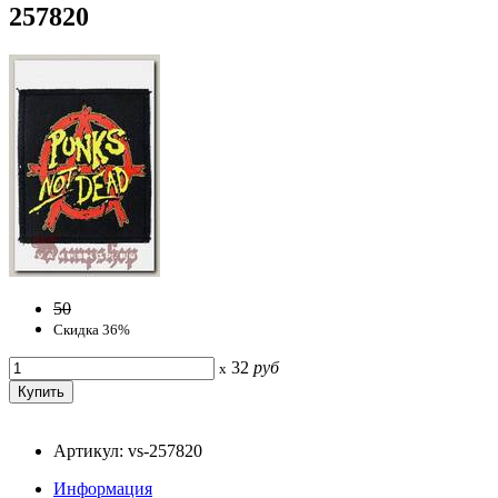
257820
50
Скидка 36%
32
руб
x
Артикул: vs-257820
Информация