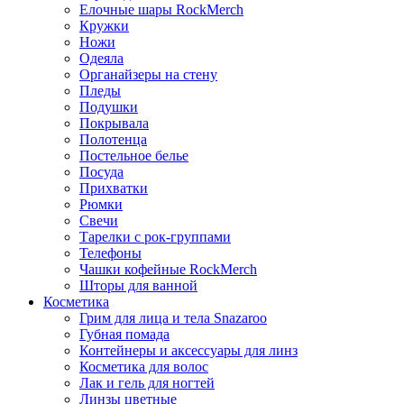
Елочные шары RockMerch
Кружки
Ножи
Одеяла
Органайзеры на стену
Пледы
Подушки
Покрывала
Полотенца
Постельное белье
Посуда
Прихватки
Рюмки
Свечи
Тарелки с рок-группами
Телефоны
Чашки кофейные RockMerch
Шторы для ванной
Косметика
Грим для лица и тела Snazaroo
Губная помада
Контейнеры и аксессуары для линз
Косметика для волос
Лак и гель для ногтей
Линзы цветные