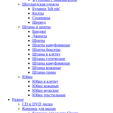
Шотландская одежда
Булавки 'kilt pin'
Килты
Спорраны
Шервуд
Штаны и шорты
Бриджи
Джинсы
Шорты
Шорты камуфляжные
Шорты-боксеры
Штаны в клетку
Штаны готические
Штаны камуфляжные
Штаны кожаные
Штаны-трико
Юбки
Юбки в клетку
Юбки кожаные
Юбки мужские
Юбки текстильные
Разное
CD и DVD диски
Коврики для мыши