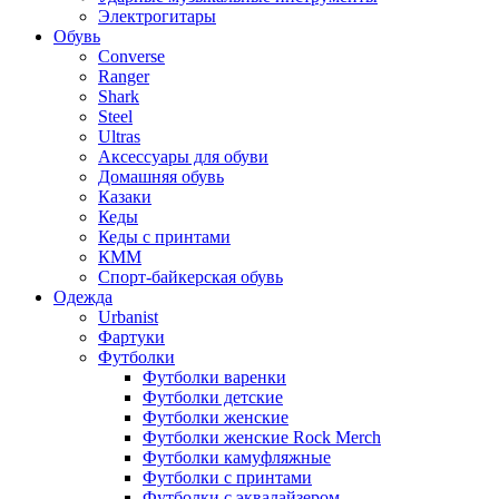
Электрогитары
Обувь
Converse
Ranger
Shark
Steel
Ultras
Аксессуары для обуви
Домашняя обувь
Казаки
Кеды
Кеды с принтами
КММ
Спорт-байкерская обувь
Одежда
Urbanist
Фартуки
Футболки
Футболки варенки
Футболки детские
Футболки женские
Футболки женские Rock Merch
Футболки камуфляжные
Футболки с принтами
Футболки с эквалайзером