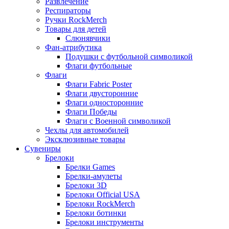
Развлечение
Респираторы
Ручки RockMerch
Товары для детей
Слюнявчики
Фан-атрибутика
Подушки с футбольной символикой
Флаги футбольные
Флаги
Флаги Fabric Poster
Флаги двусторонние
Флаги односторонние
Флаги Победы
Флаги с Военной символикой
Чехлы для автомобилей
Эксклюзивные товары
Сувениры
Брелоки
Брелки Games
Брелки-амулеты
Брелоки 3D
Брелоки Official USA
Брелоки RockMerch
Брелоки ботинки
Брелоки инструменты