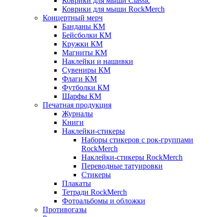
Коврики для мыши Classic
Коврики для мыши RockMerch
Концертный мерч
Банданы КМ
Бейсболки КМ
Кружки КМ
Магниты КМ
Наклейки и нашивки
Сувениры КМ
Флаги КМ
Футболки КМ
Шарфы КМ
Печатная продукция
Журналы
Книги
Наклейки-стикеры
Наборы стикеров с рок-группами
RockMerch
Наклейки-стикеры RockMerch
Переводные татуировки
Стикеры
Плакаты
Тетради RockMerch
Фотоальбомы и обложки
Противогазы