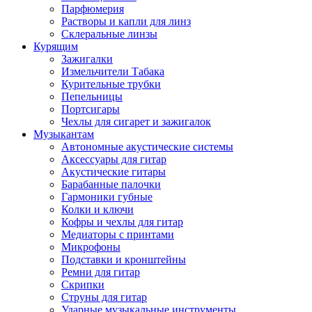
Парфюмерия
Растворы и капли для линз
Склеральные линзы
Курящим
Зажигалки
Измельчители Табака
Курительные трубки
Пепельницы
Портсигары
Чехлы для сигарет и зажигалок
Музыкантам
Автономные акустические системы
Аксессуары для гитар
Акустические гитары
Барабанные палочки
Гармоники губные
Колки и ключи
Кофры и чехлы для гитар
Медиаторы с принтами
Микрофоны
Подставки и кронштейны
Ремни для гитар
Скрипки
Струны для гитар
Ударные музыкальные инструменты