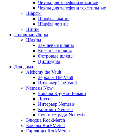
Чехлы для телефона кожаные
Чехлы для телефона текстильные
Шарфы
Шарфы зимние
Шарфы летние
Шипы
Головные уборы
Шляпы
Замшевые шляпы
Кожаные шляпы
Фетровые шляпы
Цилиндры
Для дома
Alchemy the Vault
Зеркала The Vault
Интерьер The Vault
Nemesis Now
Бокалы Кружки Рюмки
Другое
Интерьер Nemesis
Копилки Nemesis
Ручки тетради Nemesis
Блюдца RockMerch
Бокалы RockMerch
Гирлянды RockMerch