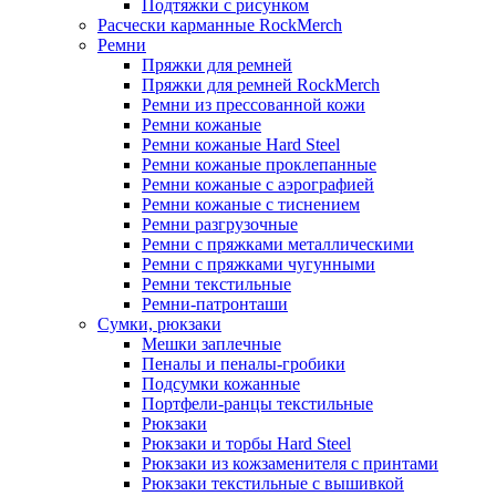
Подтяжки с рисунком
Расчески карманные RockMerch
Ремни
Пряжки для ремней
Пряжки для ремней RockMerch
Ремни из прессованной кожи
Ремни кожаные
Ремни кожаные Hard Steel
Ремни кожаные проклепанные
Ремни кожаные с аэрографией
Ремни кожаные с тиснением
Ремни разгрузочные
Ремни с пряжками металлическими
Ремни с пряжками чугунными
Ремни текстильные
Ремни-патронташи
Сумки, рюкзаки
Мешки заплечные
Пеналы и пеналы-гробики
Подсумки кожанные
Портфели-ранцы текстильные
Рюкзаки
Рюкзаки и торбы Hard Steel
Рюкзаки из кожзаменителя с принтами
Рюкзаки текстильные с вышивкой