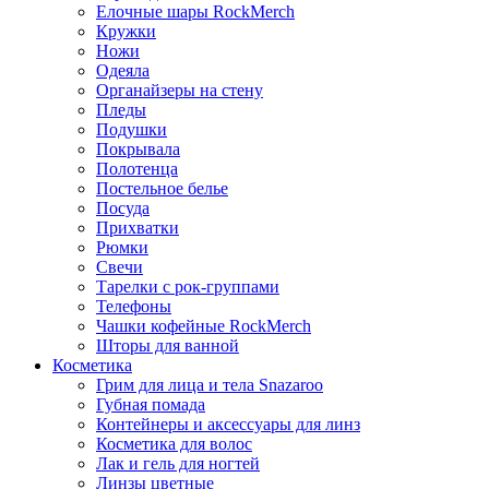
Елочные шары RockMerch
Кружки
Ножи
Одеяла
Органайзеры на стену
Пледы
Подушки
Покрывала
Полотенца
Постельное белье
Посуда
Прихватки
Рюмки
Свечи
Тарелки с рок-группами
Телефоны
Чашки кофейные RockMerch
Шторы для ванной
Косметика
Грим для лица и тела Snazaroo
Губная помада
Контейнеры и аксессуары для линз
Косметика для волос
Лак и гель для ногтей
Линзы цветные