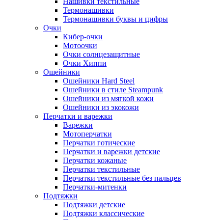
Нашивки текстильные
Термонашивки
Термонашивки буквы и цифры
Очки
Кибер-очки
Мотоочки
Очки солнцезащитные
Очки Хиппи
Ошейники
Ошейники Hard Steel
Ошейники в стиле Steampunk
Ошейники из мягкой кожи
Ошейники из экокожи
Перчатки и варежки
Варежки
Мотоперчатки
Перчатки готические
Перчатки и варежки детские
Перчатки кожаные
Перчатки текстильные
Перчатки текстильные без пальцев
Перчатки-митенки
Подтяжки
Подтяжки детские
Подтяжки классические