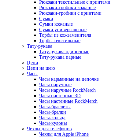
Рюкзаки текстильные с принтами
Рюкзаки-гробики кожаные
Рюкзаки-гробики с принтами
Сумки
Сумки кожаные
Сумки универсальные
Торбы из кожзаменителя
Торбы текстильные
Тату-рукава
Тату-рукава одиночные
Тату-рукава парные
Цепи
Цепи на шею
Часы
Часы карманные на цепочке
Часы наручные
Часы наручные RockMerch
Часы настенные 3D
Часы настенные RockMerch
Часы-браслеты
Часы-брелки
Часы-кольца
Часы-кулоны
Чехлы для телефонов
Чехлы для Apple iPhone