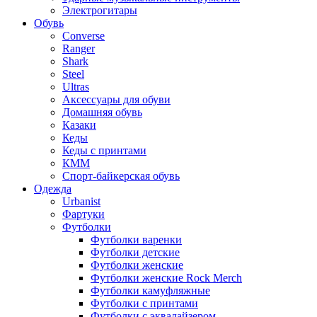
Электрогитары
Обувь
Converse
Ranger
Shark
Steel
Ultras
Аксессуары для обуви
Домашняя обувь
Казаки
Кеды
Кеды с принтами
КММ
Спорт-байкерская обувь
Одежда
Urbanist
Фартуки
Футболки
Футболки варенки
Футболки детские
Футболки женские
Футболки женские Rock Merch
Футболки камуфляжные
Футболки с принтами
Футболки с эквалайзером