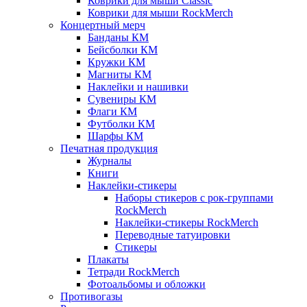
Коврики для мыши Classic
Коврики для мыши RockMerch
Концертный мерч
Банданы КМ
Бейсболки КМ
Кружки КМ
Магниты КМ
Наклейки и нашивки
Сувениры КМ
Флаги КМ
Футболки КМ
Шарфы КМ
Печатная продукция
Журналы
Книги
Наклейки-стикеры
Наборы стикеров с рок-группами
RockMerch
Наклейки-стикеры RockMerch
Переводные татуировки
Стикеры
Плакаты
Тетради RockMerch
Фотоальбомы и обложки
Противогазы