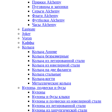
Пряжки Alchemy
Пуговицы и запонки
Серьги Alchemy
Флаги Alchemy
Футболки Alchemy
Часы Alchemy
Eastgate
Joker
Voron
Каффы
Кольца
Кольца Аниме
Кольца безразмерные
Кольца из легированной стали
Кольца из ювелирной стали
Кольца на две фаланги
Кольца стальные
Кольца-когти
Металлические кольца
Кулоны, подвески и бусы
Кулоны
Кулоны и бусы клыки
Кулоны и подвески из ювелирной стали
Кулоны из легированной стали
Кулоны из хирургической стали