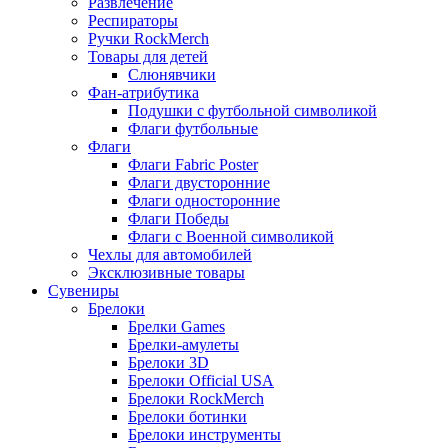
Развлечение
Респираторы
Ручки RockMerch
Товары для детей
Слюнявчики
Фан-атрибутика
Подушки с футбольной символикой
Флаги футбольные
Флаги
Флаги Fabric Poster
Флаги двусторонние
Флаги односторонние
Флаги Победы
Флаги с Военной символикой
Чехлы для автомобилей
Эксклюзивные товары
Сувениры
Брелоки
Брелки Games
Брелки-амулеты
Брелоки 3D
Брелоки Official USA
Брелоки RockMerch
Брелоки ботинки
Брелоки инструменты