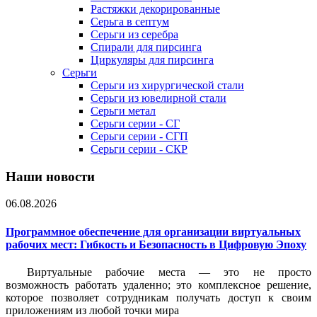
Растяжки декорированные
Серьга в септум
Серьги из серебра
Спирали для пирсинга
Циркуляры для пирсинга
Серьги
Серьги из хирургической стали
Серьги из ювелирной стали
Серьги метал
Серьги серии - СГ
Серьги серии - СГП
Серьги серии - СКР
Наши новости
06.08.2026
Программное обеспечение для организации виртуальных
рабочих мест: Гибкость и Безопасность в Цифровую Эпоху
Виртуальные рабочие места — это не просто
возможность работать удаленно; это комплексное решение,
которое позволяет сотрудникам получать доступ к своим
приложениям из любой точки мира