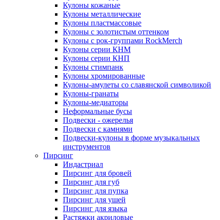
Кулоны кожаные
Кулоны металлические
Кулоны пластмассовые
Кулоны с золотистым оттенком
Кулоны с рок-группами RockMerch
Кулоны серии КНМ
Кулоны серии КНП
Кулоны стимпанк
Кулоны хромированные
Кулоны-амулеты со славянской символикой
Кулоны-гранаты
Кулоны-медиаторы
Неформальные бусы
Подвески - ожерелья
Подвески с камнями
Подвески-кулоны в форме музыкальных
инструментов
Пирсинг
Индастриал
Пирсинг для бровей
Пирсинг для губ
Пирсинг для пупка
Пирсинг для ушей
Пирсинг для языка
Растяжки акриловые