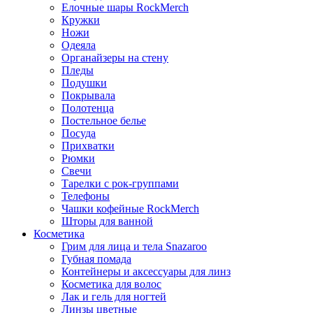
Елочные шары RockMerch
Кружки
Ножи
Одеяла
Органайзеры на стену
Пледы
Подушки
Покрывала
Полотенца
Постельное белье
Посуда
Прихватки
Рюмки
Свечи
Тарелки с рок-группами
Телефоны
Чашки кофейные RockMerch
Шторы для ванной
Косметика
Грим для лица и тела Snazaroo
Губная помада
Контейнеры и аксессуары для линз
Косметика для волос
Лак и гель для ногтей
Линзы цветные