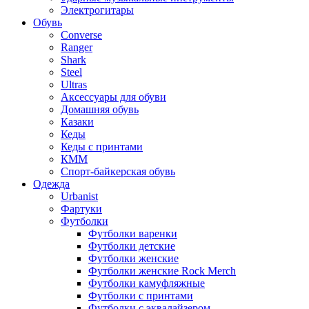
Электрогитары
Обувь
Converse
Ranger
Shark
Steel
Ultras
Аксессуары для обуви
Домашняя обувь
Казаки
Кеды
Кеды с принтами
КММ
Спорт-байкерская обувь
Одежда
Urbanist
Фартуки
Футболки
Футболки варенки
Футболки детские
Футболки женские
Футболки женские Rock Merch
Футболки камуфляжные
Футболки с принтами
Футболки с эквалайзером