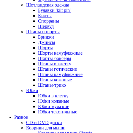
Шотландская одежда
Булавки 'kilt pin'
Килты
Спорраны
Шервуд
Штаны и шорты
Бриджи
Джинсы
Шорты
Шорты камуфляжные
Шорты-боксеры
Штаны в клетку
Штаны готические
Штаны камуфляжные
Штаны кожаные
Штаны-трико
Юбки
Юбки в клетку
Юбки кожаные
Юбки мужские
Юбки текстильные
Разное
CD и DVD диски
Коврики для мыши