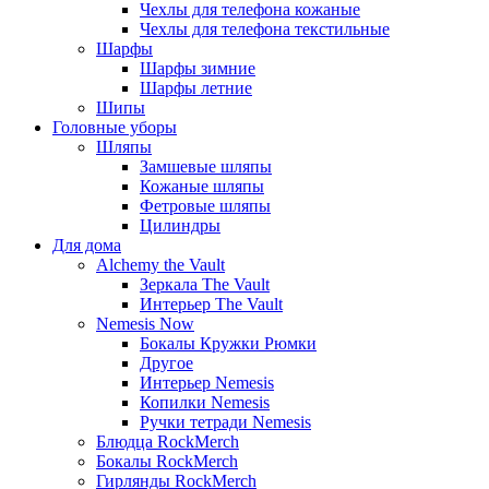
Чехлы для телефона кожаные
Чехлы для телефона текстильные
Шарфы
Шарфы зимние
Шарфы летние
Шипы
Головные уборы
Шляпы
Замшевые шляпы
Кожаные шляпы
Фетровые шляпы
Цилиндры
Для дома
Alchemy the Vault
Зеркала The Vault
Интерьер The Vault
Nemesis Now
Бокалы Кружки Рюмки
Другое
Интерьер Nemesis
Копилки Nemesis
Ручки тетради Nemesis
Блюдца RockMerch
Бокалы RockMerch
Гирлянды RockMerch