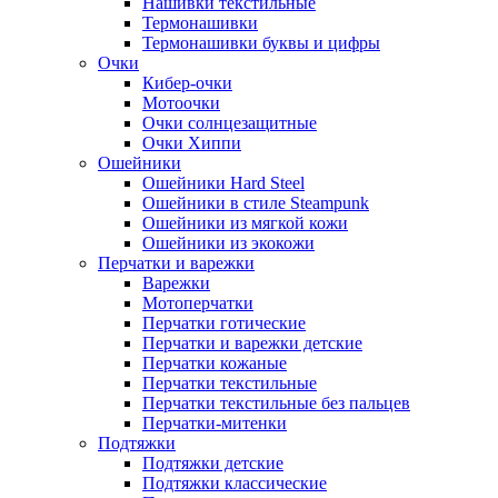
Нашивки текстильные
Термонашивки
Термонашивки буквы и цифры
Очки
Кибер-очки
Мотоочки
Очки солнцезащитные
Очки Хиппи
Ошейники
Ошейники Hard Steel
Ошейники в стиле Steampunk
Ошейники из мягкой кожи
Ошейники из экокожи
Перчатки и варежки
Варежки
Мотоперчатки
Перчатки готические
Перчатки и варежки детские
Перчатки кожаные
Перчатки текстильные
Перчатки текстильные без пальцев
Перчатки-митенки
Подтяжки
Подтяжки детские
Подтяжки классические