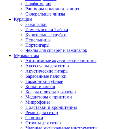
Парфюмерия
Растворы и капли для линз
Склеральные линзы
Курящим
Зажигалки
Измельчители Табака
Курительные трубки
Пепельницы
Портсигары
Чехлы для сигарет и зажигалок
Музыкантам
Автономные акустические системы
Аксессуары для гитар
Акустические гитары
Барабанные палочки
Гармоники губные
Колки и ключи
Кофры и чехлы для гитар
Медиаторы с принтами
Микрофоны
Подставки и кронштейны
Ремни для гитар
Скрипки
Струны для гитар
Ударные музыкальные инструменты