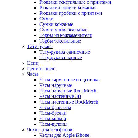
Рюкзаки текстильные с принтами
Рюкзаки-гробики кожаные
Рюкзаки-гробики с принтами
Сумки
Сумки кожаные
Сумки универсальные
Торбы из кожзаменителя
Торбы текстильные
Тату-рукава
Тату-рукава одиночные
Тату-рукава парные
Цепи
Цепи на шею
Часы
Часы карманные на цепочке
Часы наручные
Часы наручные RockMerch
Часы настенные 3D
Часы настенные RockMerch
Часы-браслеты
Часы-брелки
Часы-кольца
Часы-кулоны
Чехлы для телефонов
Чехлы для Apple iPhone