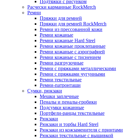
Подтяжки с рисунком
Расчески карманные RockMerch
Ремни
Пряжки для ремней
Пряжки для ремней RockMerch
Ремни из прессованной кожи
Ремни кожаные
Ремни кожаные Hard Steel
Ремни кожаные проклепанные
Ремни кожаные с аэрографией
Ремни кожаные с тиснением
Ремни разгрузочные
Ремни с пряжками металлическими
Ремни с пряжками чугунными
Ремни текстильные
Ремни-патронташи
Сумки, рюкзаки
Мешки заплечные
Пеналы и пеналы-гробики
Подсумки кожанные
Портфели-ранцы текстильные
Рюкзаки
Рюкзаки и торбы Hard Steel
Рюкзаки из кожзаменителя с принтами
Рюкзаки текстильные с вышивкой