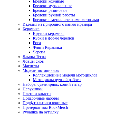
Брелоки кожаные
Брелоки музыкальные
Брелоки резиновые
Брелоки ручной работы
Брелоки с металлическими жетонами
Изделия из природного камня-мрамора
Керамика
Кружки керамика
Кубки в форме черепов
Рога
Фляги Керамика
Черепа
Лампы Тесла
Ловцы снов
Магниты
Модели мотоциклов
Коллекционные модели мотоциклов
Мотоциклы ручной работы
Наборы сувенирных копий гитар
Наручники
Плети и хлысты
Подарочные наборы
Подбутыльники кожаные
Презервативы RockMerch
Рубашка на бутылку