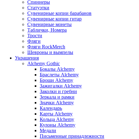
Спиннеры
Статуэтки
Сувенирные копии барабанов
Сувенирные копии гитар
Сувенирные монеты
Таблички, Номера
Трости
Фляги
Фляги RockMerch
Шевроны и вымпелы
Украшения
Alchemy Gothic
Бокалы Alchemy
Браслеты Alchemy
Броши Alchemy
Зажигалки Alchemy
Заколки и гребни
Зеркала и рамки
Значки Alchemy
Календарь
Карты Alchemy
Кольца Alchemy
Кулоны Alchemy
Медали
Письменные принадлежности