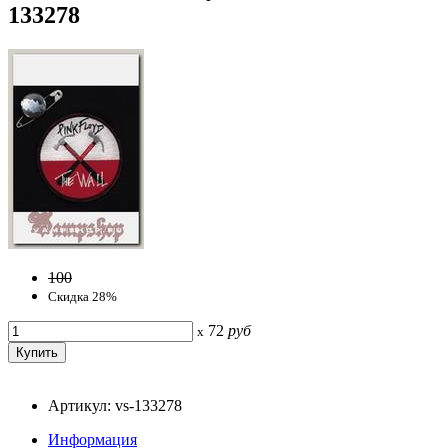
133278
100
Скидка 28%
72
руб
x
Артикул: vs-133278
Информация