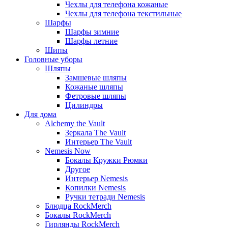
Чехлы для телефона кожаные
Чехлы для телефона текстильные
Шарфы
Шарфы зимние
Шарфы летние
Шипы
Головные уборы
Шляпы
Замшевые шляпы
Кожаные шляпы
Фетровые шляпы
Цилиндры
Для дома
Alchemy the Vault
Зеркала The Vault
Интерьер The Vault
Nemesis Now
Бокалы Кружки Рюмки
Другое
Интерьер Nemesis
Копилки Nemesis
Ручки тетради Nemesis
Блюдца RockMerch
Бокалы RockMerch
Гирлянды RockMerch