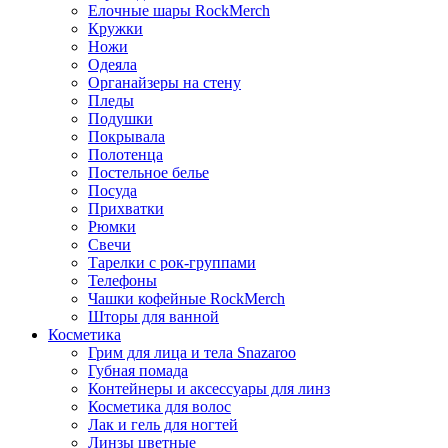
Елочные шары RockMerch
Кружки
Ножи
Одеяла
Органайзеры на стену
Пледы
Подушки
Покрывала
Полотенца
Постельное белье
Посуда
Прихватки
Рюмки
Свечи
Тарелки с рок-группами
Телефоны
Чашки кофейные RockMerch
Шторы для ванной
Косметика
Грим для лица и тела Snazaroo
Губная помада
Контейнеры и аксессуары для линз
Косметика для волос
Лак и гель для ногтей
Линзы цветные