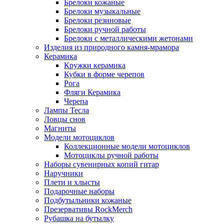
Брелоки кожаные
Брелоки музыкальные
Брелоки резиновые
Брелоки ручной работы
Брелоки с металлическими жетонами
Изделия из природного камня-мрамора
Керамика
Кружки керамика
Кубки в форме черепов
Рога
Фляги Керамика
Черепа
Лампы Тесла
Ловцы снов
Магниты
Модели мотоциклов
Коллекционные модели мотоциклов
Мотоциклы ручной работы
Наборы сувенирных копий гитар
Наручники
Плети и хлысты
Подарочные наборы
Подбутыльники кожаные
Презервативы RockMerch
Рубашка на бутылку