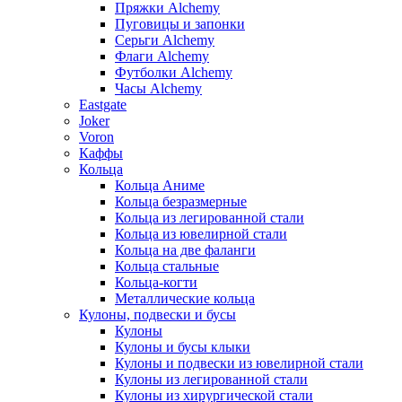
Пряжки Alchemy
Пуговицы и запонки
Серьги Alchemy
Флаги Alchemy
Футболки Alchemy
Часы Alchemy
Eastgate
Joker
Voron
Каффы
Кольца
Кольца Аниме
Кольца безразмерные
Кольца из легированной стали
Кольца из ювелирной стали
Кольца на две фаланги
Кольца стальные
Кольца-когти
Металлические кольца
Кулоны, подвески и бусы
Кулоны
Кулоны и бусы клыки
Кулоны и подвески из ювелирной стали
Кулоны из легированной стали
Кулоны из хирургической стали