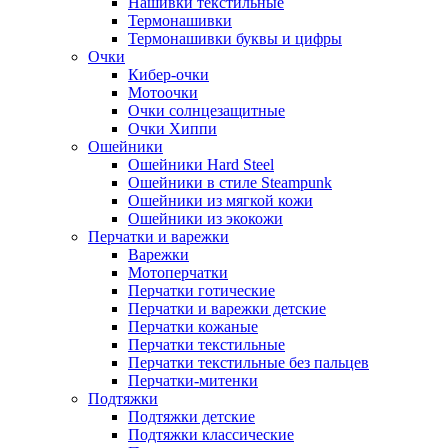
Нашивки текстильные
Термонашивки
Термонашивки буквы и цифры
Очки
Кибер-очки
Мотоочки
Очки солнцезащитные
Очки Хиппи
Ошейники
Ошейники Hard Steel
Ошейники в стиле Steampunk
Ошейники из мягкой кожи
Ошейники из экокожи
Перчатки и варежки
Варежки
Мотоперчатки
Перчатки готические
Перчатки и варежки детские
Перчатки кожаные
Перчатки текстильные
Перчатки текстильные без пальцев
Перчатки-митенки
Подтяжки
Подтяжки детские
Подтяжки классические