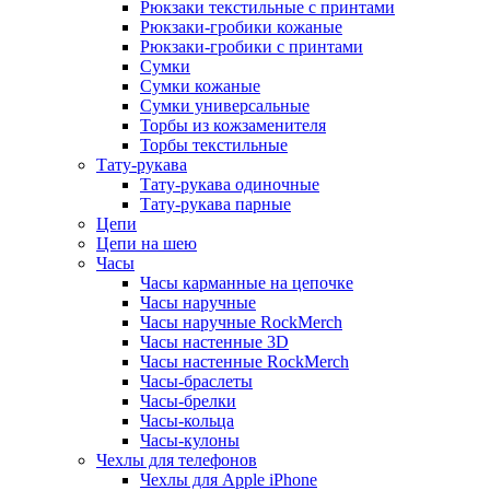
Рюкзаки текстильные с принтами
Рюкзаки-гробики кожаные
Рюкзаки-гробики с принтами
Сумки
Сумки кожаные
Сумки универсальные
Торбы из кожзаменителя
Торбы текстильные
Тату-рукава
Тату-рукава одиночные
Тату-рукава парные
Цепи
Цепи на шею
Часы
Часы карманные на цепочке
Часы наручные
Часы наручные RockMerch
Часы настенные 3D
Часы настенные RockMerch
Часы-браслеты
Часы-брелки
Часы-кольца
Часы-кулоны
Чехлы для телефонов
Чехлы для Apple iPhone