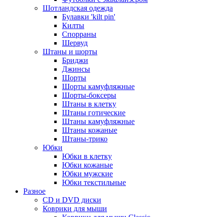
Шотландская одежда
Булавки 'kilt pin'
Килты
Спорраны
Шервуд
Штаны и шорты
Бриджи
Джинсы
Шорты
Шорты камуфляжные
Шорты-боксеры
Штаны в клетку
Штаны готические
Штаны камуфляжные
Штаны кожаные
Штаны-трико
Юбки
Юбки в клетку
Юбки кожаные
Юбки мужские
Юбки текстильные
Разное
CD и DVD диски
Коврики для мыши