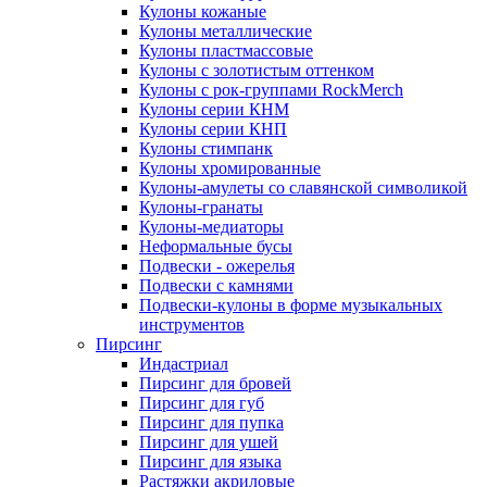
Кулоны кожаные
Кулоны металлические
Кулоны пластмассовые
Кулоны с золотистым оттенком
Кулоны с рок-группами RockMerch
Кулоны серии КНМ
Кулоны серии КНП
Кулоны стимпанк
Кулоны хромированные
Кулоны-амулеты со славянской символикой
Кулоны-гранаты
Кулоны-медиаторы
Неформальные бусы
Подвески - ожерелья
Подвески с камнями
Подвески-кулоны в форме музыкальных
инструментов
Пирсинг
Индастриал
Пирсинг для бровей
Пирсинг для губ
Пирсинг для пупка
Пирсинг для ушей
Пирсинг для языка
Растяжки акриловые