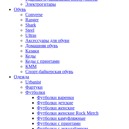
Электрогитары
Обувь
Converse
Ranger
Shark
Steel
Ultras
Аксессуары для обуви
Домашняя обувь
Казаки
Кеды
Кеды с принтами
КММ
Спорт-байкерская обувь
Одежда
Urbanist
Фартуки
Футболки
Футболки варенки
Футболки детские
Футболки женские
Футболки женские Rock Merch
Футболки камуфляжные
Футболки с принтами
Футболки с эквалайзером