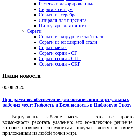
Растяжки декорированные
Серьга в септум
Серьги из серебра
Спирали для пирсинга
Циркуляры для пирсинга
Серьги
Серьги из хирургической стали
Серьги из ювелирной стали
Серьги метал
Серьги серии - СГ
Серьги серии - СГП
Серьги серии - СКР
Наши новости
06.08.2026
Программное обеспечение для организации виртуальных
рабочих мест: Гибкость и Безопасность в Цифровую Эпоху
Виртуальные рабочие места — это не просто
возможность работать удаленно; это комплексное решение,
которое позволяет сотрудникам получать доступ к своим
приложениям из любой точки мира