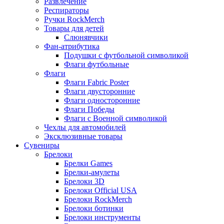
Развлечение
Респираторы
Ручки RockMerch
Товары для детей
Слюнявчики
Фан-атрибутика
Подушки с футбольной символикой
Флаги футбольные
Флаги
Флаги Fabric Poster
Флаги двусторонние
Флаги односторонние
Флаги Победы
Флаги с Военной символикой
Чехлы для автомобилей
Эксклюзивные товары
Сувениры
Брелоки
Брелки Games
Брелки-амулеты
Брелоки 3D
Брелоки Official USA
Брелоки RockMerch
Брелоки ботинки
Брелоки инструменты