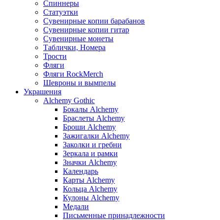
Спиннеры
Статуэтки
Сувенирные копии барабанов
Сувенирные копии гитар
Сувенирные монеты
Таблички, Номера
Трости
Фляги
Фляги RockMerch
Шевроны и вымпелы
Украшения
Alchemy Gothic
Бокалы Alchemy
Браслеты Alchemy
Броши Alchemy
Зажигалки Alchemy
Заколки и гребни
Зеркала и рамки
Значки Alchemy
Календарь
Карты Alchemy
Кольца Alchemy
Кулоны Alchemy
Медали
Письменные принадлежности