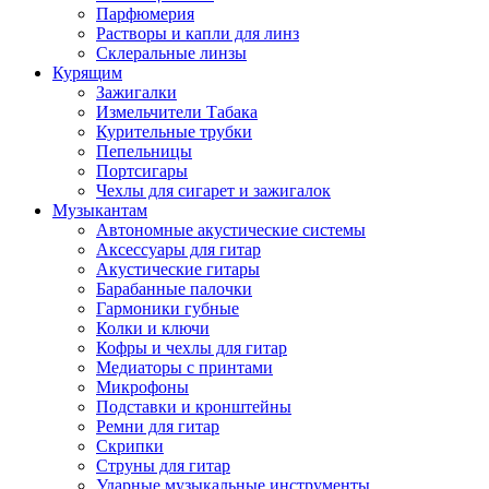
Парфюмерия
Растворы и капли для линз
Склеральные линзы
Курящим
Зажигалки
Измельчители Табака
Курительные трубки
Пепельницы
Портсигары
Чехлы для сигарет и зажигалок
Музыкантам
Автономные акустические системы
Аксессуары для гитар
Акустические гитары
Барабанные палочки
Гармоники губные
Колки и ключи
Кофры и чехлы для гитар
Медиаторы с принтами
Микрофоны
Подставки и кронштейны
Ремни для гитар
Скрипки
Струны для гитар
Ударные музыкальные инструменты