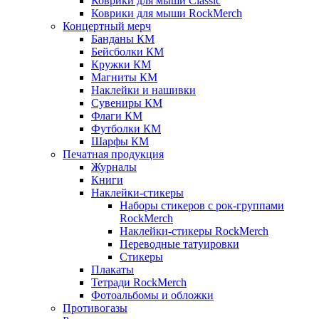
Коврики для мыши Classic
Коврики для мыши RockMerch
Концертный мерч
Банданы КМ
Бейсболки КМ
Кружки КМ
Магниты КМ
Наклейки и нашивки
Сувениры КМ
Флаги КМ
Футболки КМ
Шарфы КМ
Печатная продукция
Журналы
Книги
Наклейки-стикеры
Наборы стикеров с рок-группами
RockMerch
Наклейки-стикеры RockMerch
Переводные татуировки
Стикеры
Плакаты
Тетради RockMerch
Фотоальбомы и обложки
Противогазы