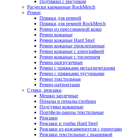
Подтяжки с рисунком
Расчески карманные RockMerch
Ремни
Пряжки для ремней
Пряжки для ремней RockMerch
Ремни из прессованной кожи
Ремни кожаные
Ремни кожаные Hard Steel
Ремни кожаные проклепанные
Ремни кожаные с аэрографией
Ремни кожаные с тиснением
Ремни разгрузочные
Ремни с пряжками металлическими
Ремни с пряжками чугунными
Ремни текстильные
Ремни-патронташи
Сумки, рюкзаки
Мешки заплечные
Пеналы и пеналы-гробики
Подсумки кожанные
Портфели-ранцы текстильные
Рюкзаки
Рюкзаки и торбы Hard Steel
Рюкзаки из кожзаменителя с принтами
Рюкзаки текстильные с вышивкой