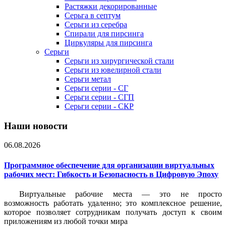
Растяжки декорированные
Серьга в септум
Серьги из серебра
Спирали для пирсинга
Циркуляры для пирсинга
Серьги
Серьги из хирургической стали
Серьги из ювелирной стали
Серьги метал
Серьги серии - СГ
Серьги серии - СГП
Серьги серии - СКР
Наши новости
06.08.2026
Программное обеспечение для организации виртуальных
рабочих мест: Гибкость и Безопасность в Цифровую Эпоху
Виртуальные рабочие места — это не просто
возможность работать удаленно; это комплексное решение,
которое позволяет сотрудникам получать доступ к своим
приложениям из любой точки мира