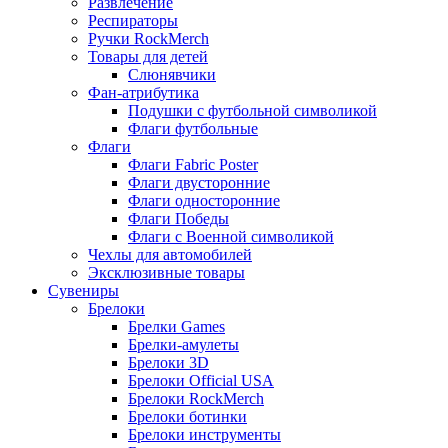
Развлечение
Респираторы
Ручки RockMerch
Товары для детей
Слюнявчики
Фан-атрибутика
Подушки с футбольной символикой
Флаги футбольные
Флаги
Флаги Fabric Poster
Флаги двусторонние
Флаги односторонние
Флаги Победы
Флаги с Военной символикой
Чехлы для автомобилей
Эксклюзивные товары
Сувениры
Брелоки
Брелки Games
Брелки-амулеты
Брелоки 3D
Брелоки Official USA
Брелоки RockMerch
Брелоки ботинки
Брелоки инструменты