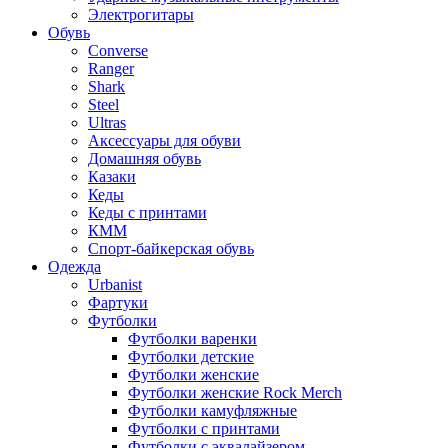
Электрогитары
Обувь
Converse
Ranger
Shark
Steel
Ultras
Аксессуары для обуви
Домашняя обувь
Казаки
Кеды
Кеды с принтами
КММ
Спорт-байкерская обувь
Одежда
Urbanist
Фартуки
Футболки
Футболки варенки
Футболки детские
Футболки женские
Футболки женские Rock Merch
Футболки камуфляжные
Футболки с принтами
Футболки с эквалайзером