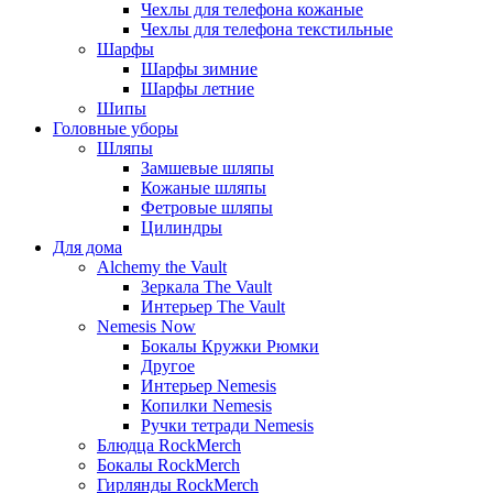
Чехлы для телефона кожаные
Чехлы для телефона текстильные
Шарфы
Шарфы зимние
Шарфы летние
Шипы
Головные уборы
Шляпы
Замшевые шляпы
Кожаные шляпы
Фетровые шляпы
Цилиндры
Для дома
Alchemy the Vault
Зеркала The Vault
Интерьер The Vault
Nemesis Now
Бокалы Кружки Рюмки
Другое
Интерьер Nemesis
Копилки Nemesis
Ручки тетради Nemesis
Блюдца RockMerch
Бокалы RockMerch
Гирлянды RockMerch