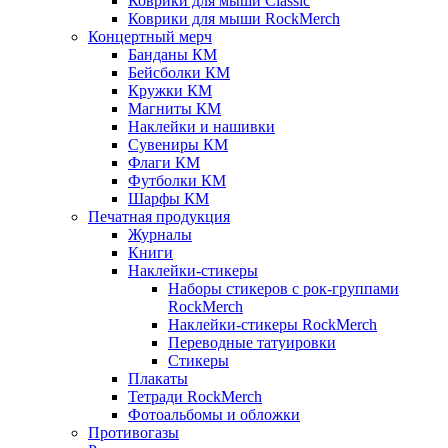
Коврики для мыши Classic
Коврики для мыши RockMerch
Концертный мерч
Банданы КМ
Бейсболки КМ
Кружки КМ
Магниты КМ
Наклейки и нашивки
Сувениры КМ
Флаги КМ
Футболки КМ
Шарфы КМ
Печатная продукция
Журналы
Книги
Наклейки-стикеры
Наборы стикеров с рок-группами
RockMerch
Наклейки-стикеры RockMerch
Переводные татуировки
Стикеры
Плакаты
Тетради RockMerch
Фотоальбомы и обложки
Противогазы