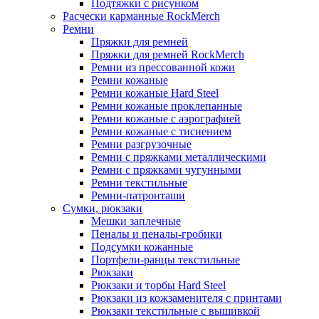
Подтяжки с рисунком
Расчески карманные RockMerch
Ремни
Пряжки для ремней
Пряжки для ремней RockMerch
Ремни из прессованной кожи
Ремни кожаные
Ремни кожаные Hard Steel
Ремни кожаные проклепанные
Ремни кожаные с аэрографией
Ремни кожаные с тиснением
Ремни разгрузочные
Ремни с пряжками металлическими
Ремни с пряжками чугунными
Ремни текстильные
Ремни-патронташи
Сумки, рюкзаки
Мешки заплечные
Пеналы и пеналы-гробики
Подсумки кожанные
Портфели-ранцы текстильные
Рюкзаки
Рюкзаки и торбы Hard Steel
Рюкзаки из кожзаменителя с принтами
Рюкзаки текстильные с вышивкой