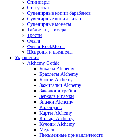
Спиннеры
Статуэтки
Сувенирные копии барабанов
Сувенирные копии гитар
Сувенирные монеты
Таблички, Номера
Трости
Фляги
Фляги RockMerch
Шевроны и вымпелы
Украшения
Alchemy Gothic
Бокалы Alchemy
Браслеты Alchemy
Броши Alchemy
Зажигалки Alchemy
Заколки и гребни
Зеркала и рамки
Значки Alchemy
Календарь
Карты Alchemy
Кольца Alchemy
Кулоны Alchemy
Медали
Письменные принадлежности