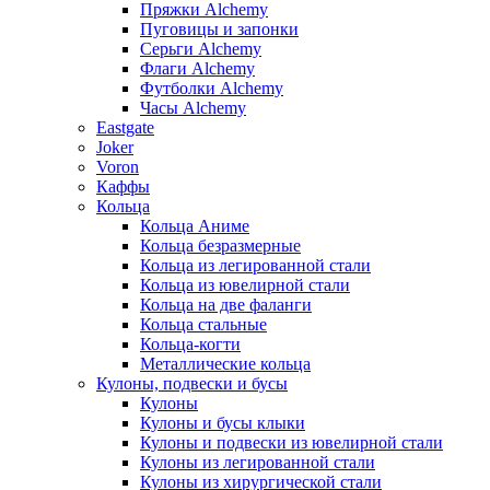
Пряжки Alchemy
Пуговицы и запонки
Серьги Alchemy
Флаги Alchemy
Футболки Alchemy
Часы Alchemy
Eastgate
Joker
Voron
Каффы
Кольца
Кольца Аниме
Кольца безразмерные
Кольца из легированной стали
Кольца из ювелирной стали
Кольца на две фаланги
Кольца стальные
Кольца-когти
Металлические кольца
Кулоны, подвески и бусы
Кулоны
Кулоны и бусы клыки
Кулоны и подвески из ювелирной стали
Кулоны из легированной стали
Кулоны из хирургической стали