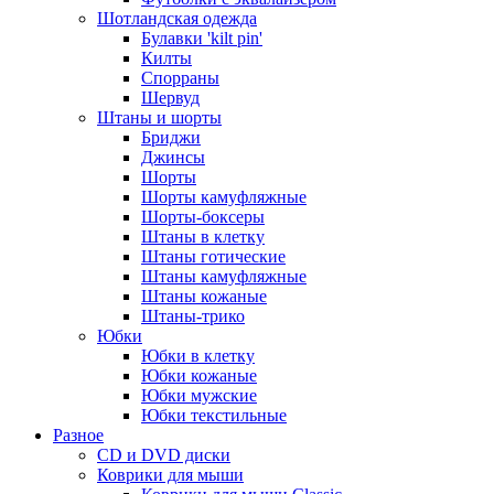
Шотландская одежда
Булавки 'kilt pin'
Килты
Спорраны
Шервуд
Штаны и шорты
Бриджи
Джинсы
Шорты
Шорты камуфляжные
Шорты-боксеры
Штаны в клетку
Штаны готические
Штаны камуфляжные
Штаны кожаные
Штаны-трико
Юбки
Юбки в клетку
Юбки кожаные
Юбки мужские
Юбки текстильные
Разное
CD и DVD диски
Коврики для мыши