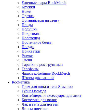
Елочные шары RockMerch
Кружки
Ножи
Одеяла
Органайзеры на стену
Пледы
Подушки
Покрывала
Полотенца
Постельное белье
Посуда
Прихватки
Рюмки
Свечи
Тарелки с рок-группами
Телефоны
Чашки кофейные RockMerch
Шторы для ванной
Косметика
Грим для лица и тела Snazaroo
Губная помада
Контейнеры и аксессуары для линз
Косметика для волос
Лак и гель для ногтей
Линзы цветные