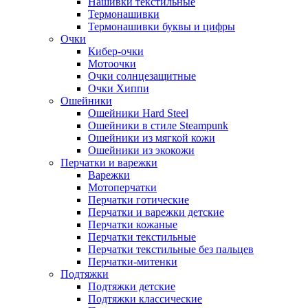
Нашивки текстильные
Термонашивки
Термонашивки буквы и цифры
Очки
Кибер-очки
Мотоочки
Очки солнцезащитные
Очки Хиппи
Ошейники
Ошейники Hard Steel
Ошейники в стиле Steampunk
Ошейники из мягкой кожи
Ошейники из экокожи
Перчатки и варежки
Варежки
Мотоперчатки
Перчатки готические
Перчатки и варежки детские
Перчатки кожаные
Перчатки текстильные
Перчатки текстильные без пальцев
Перчатки-митенки
Подтяжки
Подтяжки детские
Подтяжки классические