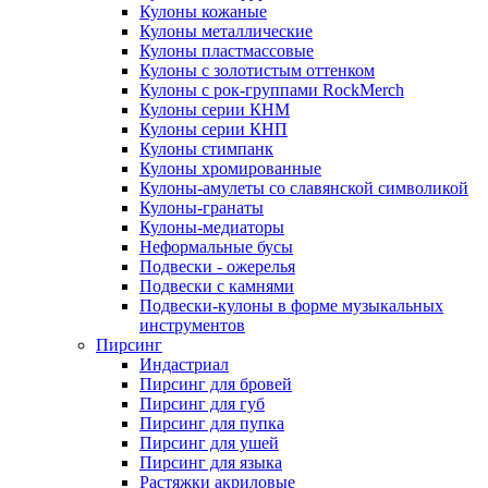
Кулоны кожаные
Кулоны металлические
Кулоны пластмассовые
Кулоны с золотистым оттенком
Кулоны с рок-группами RockMerch
Кулоны серии КНМ
Кулоны серии КНП
Кулоны стимпанк
Кулоны хромированные
Кулоны-амулеты со славянской символикой
Кулоны-гранаты
Кулоны-медиаторы
Неформальные бусы
Подвески - ожерелья
Подвески с камнями
Подвески-кулоны в форме музыкальных
инструментов
Пирсинг
Индастриал
Пирсинг для бровей
Пирсинг для губ
Пирсинг для пупка
Пирсинг для ушей
Пирсинг для языка
Растяжки акриловые