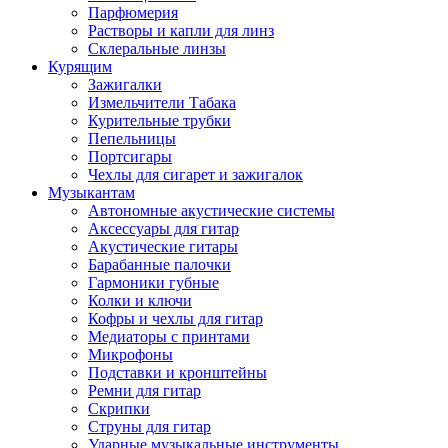
Парфюмерия
Растворы и капли для линз
Склеральные линзы
Курящим
Зажигалки
Измельчители Табака
Курительные трубки
Пепельницы
Портсигары
Чехлы для сигарет и зажигалок
Музыкантам
Автономные акустические системы
Аксессуары для гитар
Акустические гитары
Барабанные палочки
Гармоники губные
Колки и ключи
Кофры и чехлы для гитар
Медиаторы с принтами
Микрофоны
Подставки и кронштейны
Ремни для гитар
Скрипки
Струны для гитар
Ударные музыкальные инструменты