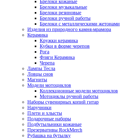
Брелоки кожаные
Брелоки музыкальные
Брелоки резиновые
Брелоки ручной работы
Брелоки с металлическими жетонами
Изделия из природного камня-мрамора
Керамика
Кружки керамика
Кубки в форме черепов
Рога
Фляги Керамика
Черепа
Лампы Тесла
Ловцы снов
Магниты
Модели мотоциклов
Коллекционные модели мотоциклов
Мотоциклы ручной работы
Наборы сувенирных копий гитар
Наручники
Плети и хлысты
Подарочные наборы
Подбутыльники кожаные
Презервативы RockMerch
Рубашка на бутылку