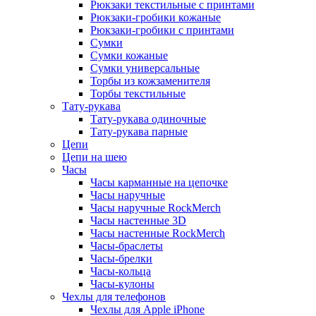
Рюкзаки текстильные с принтами
Рюкзаки-гробики кожаные
Рюкзаки-гробики с принтами
Сумки
Сумки кожаные
Сумки универсальные
Торбы из кожзаменителя
Торбы текстильные
Тату-рукава
Тату-рукава одиночные
Тату-рукава парные
Цепи
Цепи на шею
Часы
Часы карманные на цепочке
Часы наручные
Часы наручные RockMerch
Часы настенные 3D
Часы настенные RockMerch
Часы-браслеты
Часы-брелки
Часы-кольца
Часы-кулоны
Чехлы для телефонов
Чехлы для Apple iPhone