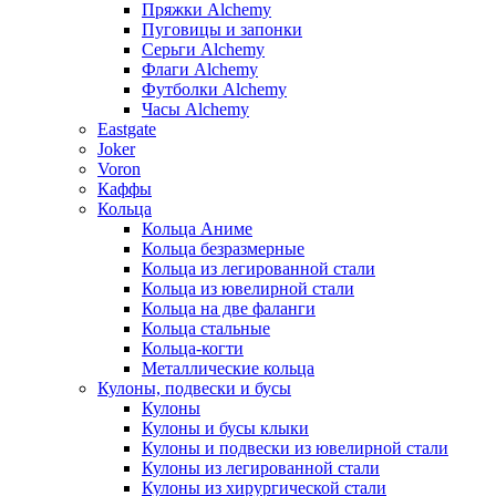
Пряжки Alchemy
Пуговицы и запонки
Серьги Alchemy
Флаги Alchemy
Футболки Alchemy
Часы Alchemy
Eastgate
Joker
Voron
Каффы
Кольца
Кольца Аниме
Кольца безразмерные
Кольца из легированной стали
Кольца из ювелирной стали
Кольца на две фаланги
Кольца стальные
Кольца-когти
Металлические кольца
Кулоны, подвески и бусы
Кулоны
Кулоны и бусы клыки
Кулоны и подвески из ювелирной стали
Кулоны из легированной стали
Кулоны из хирургической стали