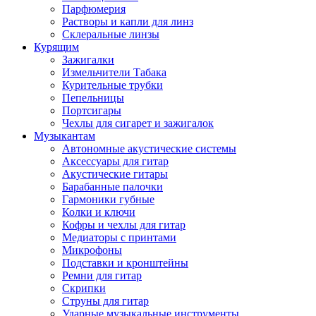
Парфюмерия
Растворы и капли для линз
Склеральные линзы
Курящим
Зажигалки
Измельчители Табака
Курительные трубки
Пепельницы
Портсигары
Чехлы для сигарет и зажигалок
Музыкантам
Автономные акустические системы
Аксессуары для гитар
Акустические гитары
Барабанные палочки
Гармоники губные
Колки и ключи
Кофры и чехлы для гитар
Медиаторы с принтами
Микрофоны
Подставки и кронштейны
Ремни для гитар
Скрипки
Струны для гитар
Ударные музыкальные инструменты