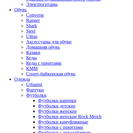
Электрогитары
Обувь
Converse
Ranger
Shark
Steel
Ultras
Аксессуары для обуви
Домашняя обувь
Казаки
Кеды
Кеды с принтами
КММ
Спорт-байкерская обувь
Одежда
Urbanist
Фартуки
Футболки
Футболки варенки
Футболки детские
Футболки женские
Футболки женские Rock Merch
Футболки камуфляжные
Футболки с принтами
Футболки с эквалайзером