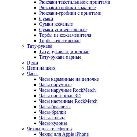
Рюкзаки текстильные с принтами
Рюкзаки-гробики кожаные
Рюкзаки-гробики с принтами
Сумки
Сумки кожаные
Сумки универсальные
Торбы из кожзаменителя
Торбы текстильные
Тату-рукава
Тату-рукава одиночные
Тату-рукава парные
Цепи
Цепи на шею
Часы
Часы карманные на цепочке
Часы наручные
Часы наручные RockMerch
Часы настенные 3D
Часы настенные RockMerch
Часы-браслеты
Часы-брелки
Часы-кольца
Часы-кулоны
Чехлы для телефонов
Чехлы для Apple iPhone