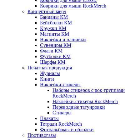
Коврики для мыши Classic
Коврики для мыши RockMerch
Концертный мерч
Банданы КМ
Бейсболки КМ
Кружки КМ
Магниты КМ
Наклейки и нашивки
Сувениры КМ
Флаги КМ
Футболки КМ
Шарфы КМ
Печатная продукция
Журналы
Книги
Наклейки-стикеры
Наборы стикеров с рок-группами
RockMerch
Наклейки-стикеры RockMerch
Переводные татуировки
Стикеры
Плакаты
Тетради RockMerch
Фотоальбомы и обложки
Противогазы