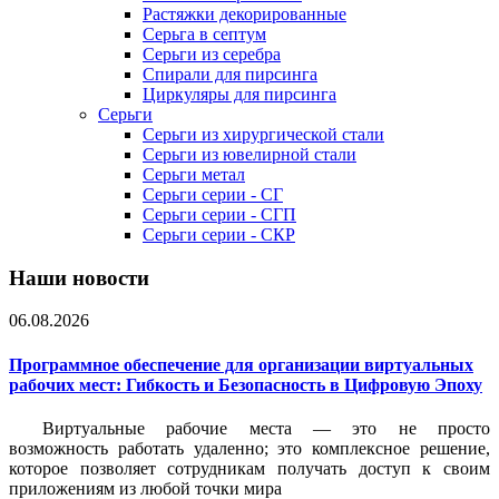
Растяжки декорированные
Серьга в септум
Серьги из серебра
Спирали для пирсинга
Циркуляры для пирсинга
Серьги
Серьги из хирургической стали
Серьги из ювелирной стали
Серьги метал
Серьги серии - СГ
Серьги серии - СГП
Серьги серии - СКР
Наши новости
06.08.2026
Программное обеспечение для организации виртуальных
рабочих мест: Гибкость и Безопасность в Цифровую Эпоху
Виртуальные рабочие места — это не просто
возможность работать удаленно; это комплексное решение,
которое позволяет сотрудникам получать доступ к своим
приложениям из любой точки мира