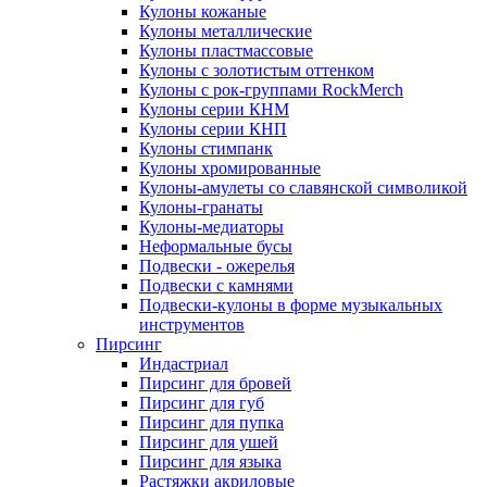
Кулоны кожаные
Кулоны металлические
Кулоны пластмассовые
Кулоны с золотистым оттенком
Кулоны с рок-группами RockMerch
Кулоны серии КНМ
Кулоны серии КНП
Кулоны стимпанк
Кулоны хромированные
Кулоны-амулеты со славянской символикой
Кулоны-гранаты
Кулоны-медиаторы
Неформальные бусы
Подвески - ожерелья
Подвески с камнями
Подвески-кулоны в форме музыкальных
инструментов
Пирсинг
Индастриал
Пирсинг для бровей
Пирсинг для губ
Пирсинг для пупка
Пирсинг для ушей
Пирсинг для языка
Растяжки акриловые