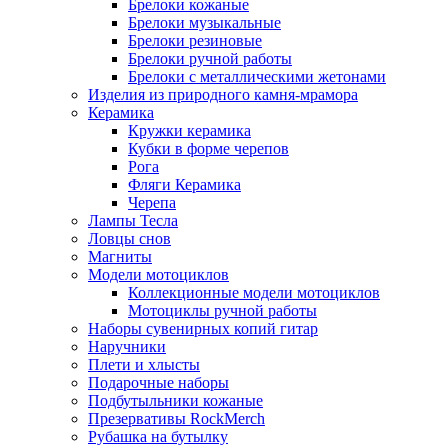
Брелоки кожаные
Брелоки музыкальные
Брелоки резиновые
Брелоки ручной работы
Брелоки с металлическими жетонами
Изделия из природного камня-мрамора
Керамика
Кружки керамика
Кубки в форме черепов
Рога
Фляги Керамика
Черепа
Лампы Тесла
Ловцы снов
Магниты
Модели мотоциклов
Коллекционные модели мотоциклов
Мотоциклы ручной работы
Наборы сувенирных копий гитар
Наручники
Плети и хлысты
Подарочные наборы
Подбутыльники кожаные
Презервативы RockMerch
Рубашка на бутылку