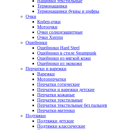
Нашивки текстильные
Термонашивки
Термонашивки буквы и цифры
Очки
Кибер-очки
Мотоочки
Очки солнцезащитные
Очки Хиппи
Ошейники
Ошейники Hard Steel
Ошейники в стиле Steampunk
Ошейники из мягкой кожи
Ошейники из экокожи
Перчатки и варежки
Варежки
Мотоперчатки
Перчатки готические
Перчатки и варежки детские
Перчатки кожаные
Перчатки текстильные
Перчатки текстильные без пальцев
Перчатки-митенки
Подтяжки
Подтяжки детские
Подтяжки классические