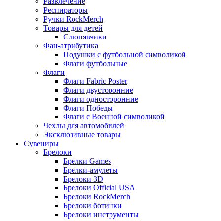
Развлечение
Респираторы
Ручки RockMerch
Товары для детей
Слюнявчики
Фан-атрибутика
Подушки с футбольной символикой
Флаги футбольные
Флаги
Флаги Fabric Poster
Флаги двусторонние
Флаги односторонние
Флаги Победы
Флаги с Военной символикой
Чехлы для автомобилей
Эксклюзивные товары
Сувениры
Брелоки
Брелки Games
Брелки-амулеты
Брелоки 3D
Брелоки Official USA
Брелоки RockMerch
Брелоки ботинки
Брелоки инструменты