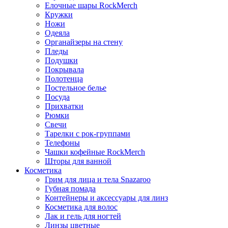
Елочные шары RockMerch
Кружки
Ножи
Одеяла
Органайзеры на стену
Пледы
Подушки
Покрывала
Полотенца
Постельное белье
Посуда
Прихватки
Рюмки
Свечи
Тарелки с рок-группами
Телефоны
Чашки кофейные RockMerch
Шторы для ванной
Косметика
Грим для лица и тела Snazaroo
Губная помада
Контейнеры и аксессуары для линз
Косметика для волос
Лак и гель для ногтей
Линзы цветные