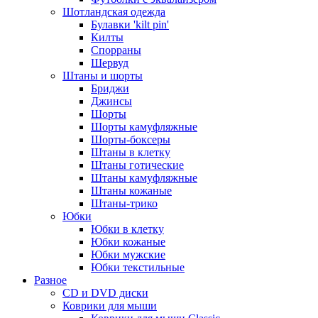
Шотландская одежда
Булавки 'kilt pin'
Килты
Спорраны
Шервуд
Штаны и шорты
Бриджи
Джинсы
Шорты
Шорты камуфляжные
Шорты-боксеры
Штаны в клетку
Штаны готические
Штаны камуфляжные
Штаны кожаные
Штаны-трико
Юбки
Юбки в клетку
Юбки кожаные
Юбки мужские
Юбки текстильные
Разное
CD и DVD диски
Коврики для мыши