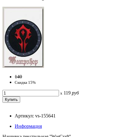
140
Скидка 15%
119
руб
x
Артикул: vs-155641
Информация
Нашивка текстильная ''WarCraft''