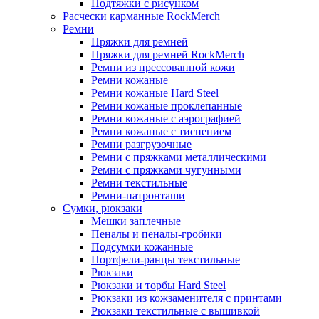
Подтяжки с рисунком
Расчески карманные RockMerch
Ремни
Пряжки для ремней
Пряжки для ремней RockMerch
Ремни из прессованной кожи
Ремни кожаные
Ремни кожаные Hard Steel
Ремни кожаные проклепанные
Ремни кожаные с аэрографией
Ремни кожаные с тиснением
Ремни разгрузочные
Ремни с пряжками металлическими
Ремни с пряжками чугунными
Ремни текстильные
Ремни-патронташи
Сумки, рюкзаки
Мешки заплечные
Пеналы и пеналы-гробики
Подсумки кожанные
Портфели-ранцы текстильные
Рюкзаки
Рюкзаки и торбы Hard Steel
Рюкзаки из кожзаменителя с принтами
Рюкзаки текстильные с вышивкой