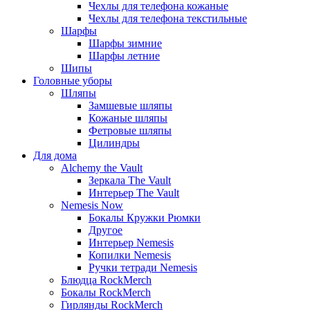
Чехлы для телефона кожаные
Чехлы для телефона текстильные
Шарфы
Шарфы зимние
Шарфы летние
Шипы
Головные уборы
Шляпы
Замшевые шляпы
Кожаные шляпы
Фетровые шляпы
Цилиндры
Для дома
Alchemy the Vault
Зеркала The Vault
Интерьер The Vault
Nemesis Now
Бокалы Кружки Рюмки
Другое
Интерьер Nemesis
Копилки Nemesis
Ручки тетради Nemesis
Блюдца RockMerch
Бокалы RockMerch
Гирлянды RockMerch