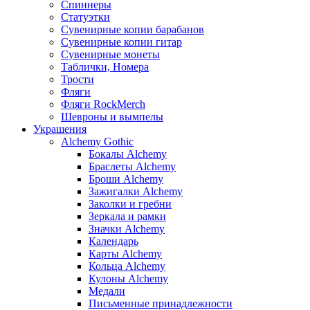
Спиннеры
Статуэтки
Сувенирные копии барабанов
Сувенирные копии гитар
Сувенирные монеты
Таблички, Номера
Трости
Фляги
Фляги RockMerch
Шевроны и вымпелы
Украшения
Alchemy Gothic
Бокалы Alchemy
Браслеты Alchemy
Броши Alchemy
Зажигалки Alchemy
Заколки и гребни
Зеркала и рамки
Значки Alchemy
Календарь
Карты Alchemy
Кольца Alchemy
Кулоны Alchemy
Медали
Письменные принадлежности