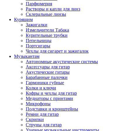
Парфюмерия
Растворы и капли для линз
Склеральные линзы
Курящим
Зажигалки
Измельчители Табака
Курительные трубки
Пепельницы
Портсигары
Чехлы для сигарет и зажигалок
Музыкантам
Автономные акустические системы
Аксессуары для гитар
Акустические гитары
Барабанные палочки
Гармоники губные
Колки и ключи
Кофры и чехлы для гитар
Медиаторы с принтами
Микрофоны
Подставки и кронштейны
Ремни для гитар
Скрипки
Струны для гитар
Ударные музыкальные инструменты