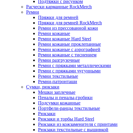
Подтяжки с рисунком
Расчески карманные RockMerch
Ремни
Пряжки для ремней
Пряжки для ремней RockMerch
Ремни из прессованной кожи
Ремни кожаные
Ремни кожаные Hard Steel
Ремни кожаные проклепанные
Ремни кожаные с аэрографией
Ремни кожаные с тиснением
Ремни разгрузочные
Ремни с пряжками металлическими
Ремни с пряжками чугунными
Ремни текстильные
Ремни-патронташи
Сумки, рюкзаки
Мешки заплечные
Пеналы и пеналы-гробики
Подсумки кожанные
Портфели-ранцы текстильные
Рюкзаки
Рюкзаки и торбы Hard Steel
Рюкзаки из кожзаменителя с принтами
Рюкзаки текстильные с вышивкой