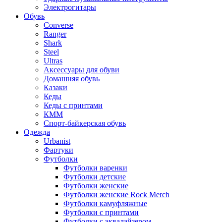
Электрогитары
Обувь
Converse
Ranger
Shark
Steel
Ultras
Аксессуары для обуви
Домашняя обувь
Казаки
Кеды
Кеды с принтами
КММ
Спорт-байкерская обувь
Одежда
Urbanist
Фартуки
Футболки
Футболки варенки
Футболки детские
Футболки женские
Футболки женские Rock Merch
Футболки камуфляжные
Футболки с принтами
Футболки с эквалайзером