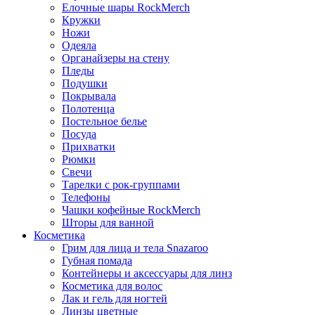
Елочные шары RockMerch
Кружки
Ножи
Одеяла
Органайзеры на стену
Пледы
Подушки
Покрывала
Полотенца
Постельное белье
Посуда
Прихватки
Рюмки
Свечи
Тарелки с рок-группами
Телефоны
Чашки кофейные RockMerch
Шторы для ванной
Косметика
Грим для лица и тела Snazaroo
Губная помада
Контейнеры и аксессуары для линз
Косметика для волос
Лак и гель для ногтей
Линзы цветные