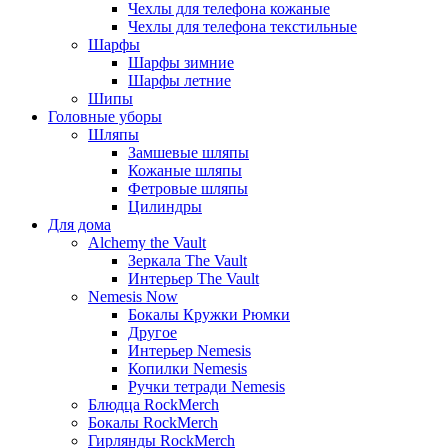
Чехлы для телефона кожаные
Чехлы для телефона текстильные
Шарфы
Шарфы зимние
Шарфы летние
Шипы
Головные уборы
Шляпы
Замшевые шляпы
Кожаные шляпы
Фетровые шляпы
Цилиндры
Для дома
Alchemy the Vault
Зеркала The Vault
Интерьер The Vault
Nemesis Now
Бокалы Кружки Рюмки
Другое
Интерьер Nemesis
Копилки Nemesis
Ручки тетради Nemesis
Блюдца RockMerch
Бокалы RockMerch
Гирлянды RockMerch