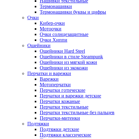
Нашивки текстильные
Термонашивки
Термонашивки буквы и цифры
Очки
Кибер-очки
Мотоочки
Очки солнцезащитные
Очки Хиппи
Ошейники
Ошейники Hard Steel
Ошейники в стиле Steampunk
Ошейники из мягкой кожи
Ошейники из экокожи
Перчатки и варежки
Варежки
Мотоперчатки
Перчатки готические
Перчатки и варежки детские
Перчатки кожаные
Перчатки текстильные
Перчатки текстильные без пальцев
Перчатки-митенки
Подтяжки
Подтяжки детские
Подтяжки классические