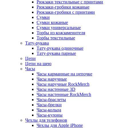
Рюкзаки текстильные с принтами
Рюкзаки-гробики кожаные
Рюкзаки-гробики с принтами
Сумки
Сумки кожаные
Сумки универсальные
Торбы из кожзаменителя
Торбы текстильные
Тату-рукава
Тату-рукава одиночные
Тату-рукава парные
Цепи
Цепи на шею
Часы
Часы карманные на цепочке
Часы наручные
Часы наручные RockMerch
Часы настенные 3D
Часы настенные RockMerch
Часы-браслеты
Часы-брелки
Часы-кольца
Часы-кулоны
Чехлы для телефонов
Чехлы для Apple iPhone