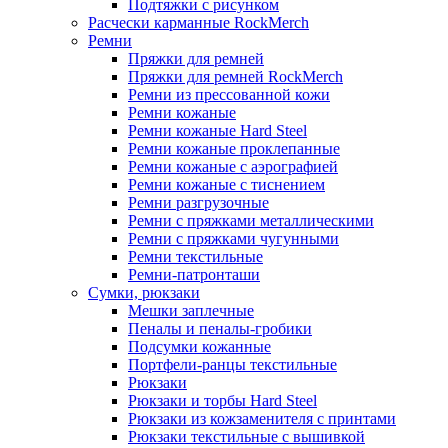
Подтяжки с рисунком
Расчески карманные RockMerch
Ремни
Пряжки для ремней
Пряжки для ремней RockMerch
Ремни из прессованной кожи
Ремни кожаные
Ремни кожаные Hard Steel
Ремни кожаные проклепанные
Ремни кожаные с аэрографией
Ремни кожаные с тиснением
Ремни разгрузочные
Ремни с пряжками металлическими
Ремни с пряжками чугунными
Ремни текстильные
Ремни-патронташи
Сумки, рюкзаки
Мешки заплечные
Пеналы и пеналы-гробики
Подсумки кожанные
Портфели-ранцы текстильные
Рюкзаки
Рюкзаки и торбы Hard Steel
Рюкзаки из кожзаменителя с принтами
Рюкзаки текстильные с вышивкой