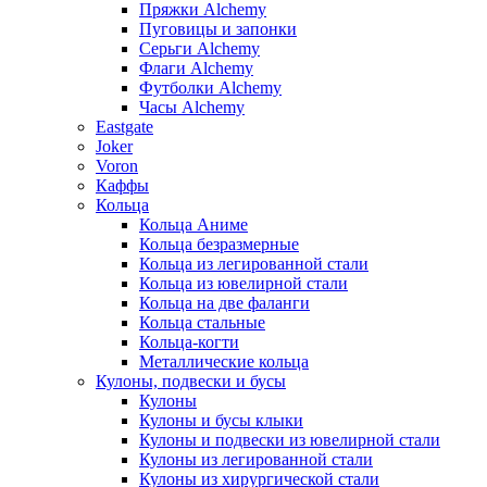
Пряжки Alchemy
Пуговицы и запонки
Серьги Alchemy
Флаги Alchemy
Футболки Alchemy
Часы Alchemy
Eastgate
Joker
Voron
Каффы
Кольца
Кольца Аниме
Кольца безразмерные
Кольца из легированной стали
Кольца из ювелирной стали
Кольца на две фаланги
Кольца стальные
Кольца-когти
Металлические кольца
Кулоны, подвески и бусы
Кулоны
Кулоны и бусы клыки
Кулоны и подвески из ювелирной стали
Кулоны из легированной стали
Кулоны из хирургической стали