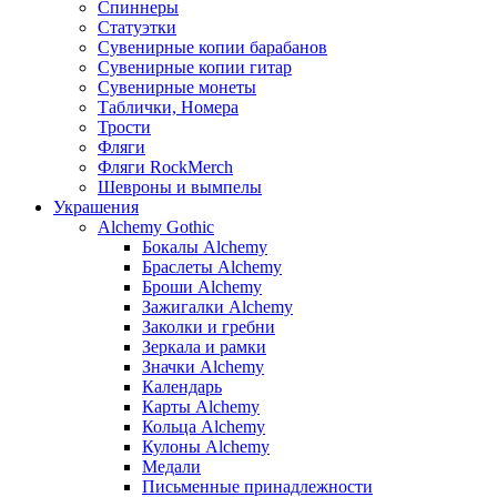
Спиннеры
Статуэтки
Сувенирные копии барабанов
Сувенирные копии гитар
Сувенирные монеты
Таблички, Номера
Трости
Фляги
Фляги RockMerch
Шевроны и вымпелы
Украшения
Alchemy Gothic
Бокалы Alchemy
Браслеты Alchemy
Броши Alchemy
Зажигалки Alchemy
Заколки и гребни
Зеркала и рамки
Значки Alchemy
Календарь
Карты Alchemy
Кольца Alchemy
Кулоны Alchemy
Медали
Письменные принадлежности