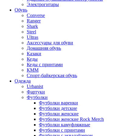
Электрогитары
Обувь
Converse
Ranger
Shark
Steel
Ultras
Аксессуары для обуви
Домашняя обувь
Казаки
Кеды
Кеды с принтами
КММ
Спорт-байкерская обувь
Одежда
Urbanist
Фартуки
Футболки
Футболки варенки
Футболки детские
Футболки женские
Футболки женские Rock Merch
Футболки камуфляжные
Футболки с принтами
Футболки с эквалайзером