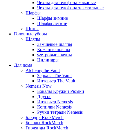
Чехлы для телефона кожаные
Чехлы для телефона текстильные
Шарфы
Шарфы зимние
Шарфы летние
Шипы
Головные уборы
Шляпы
Замшевые шляпы
Кожаные шляпы
Фетровые шляпы
Цилиндры
Для дома
Alchemy the Vault
Зеркала The Vault
Интерьер The Vault
Nemesis Now
Бокалы Кружки Рюмки
Другое
Интерьер Nemesis
Копилки Nemesis
Ручки тетради Nemesis
Блюдца RockMerch
Бокалы RockMerch
Гирлянды RockMerch