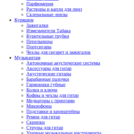
Парфюмерия
Растворы и капли для линз
Склеральные линзы
Курящим
Зажигалки
Измельчители Табака
Курительные трубки
Пепельницы
Портсигары
Чехлы для сигарет и зажигалок
Музыкантам
Автономные акустические системы
Аксессуары для гитар
Акустические гитары
Барабанные палочки
Гармоники губные
Колки и ключи
Кофры и чехлы для гитар
Медиаторы с принтами
Микрофоны
Подставки и кронштейны
Ремни для гитар
Скрипки
Струны для гитар
Ударные музыкальные инструменты