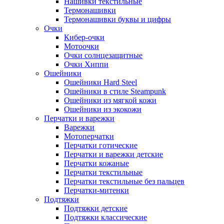
Нашивки текстильные
Термонашивки
Термонашивки буквы и цифры
Очки
Кибер-очки
Мотоочки
Очки солнцезащитные
Очки Хиппи
Ошейники
Ошейники Hard Steel
Ошейники в стиле Steampunk
Ошейники из мягкой кожи
Ошейники из экокожи
Перчатки и варежки
Варежки
Мотоперчатки
Перчатки готические
Перчатки и варежки детские
Перчатки кожаные
Перчатки текстильные
Перчатки текстильные без пальцев
Перчатки-митенки
Подтяжки
Подтяжки детские
Подтяжки классические