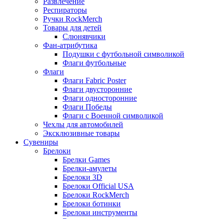
Развлечение
Респираторы
Ручки RockMerch
Товары для детей
Слюнявчики
Фан-атрибутика
Подушки с футбольной символикой
Флаги футбольные
Флаги
Флаги Fabric Poster
Флаги двусторонние
Флаги односторонние
Флаги Победы
Флаги с Военной символикой
Чехлы для автомобилей
Эксклюзивные товары
Сувениры
Брелоки
Брелки Games
Брелки-амулеты
Брелоки 3D
Брелоки Official USA
Брелоки RockMerch
Брелоки ботинки
Брелоки инструменты