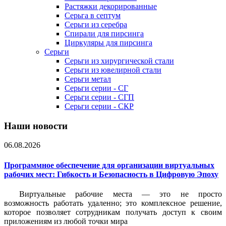
Растяжки декорированные
Серьга в септум
Серьги из серебра
Спирали для пирсинга
Циркуляры для пирсинга
Серьги
Серьги из хирургической стали
Серьги из ювелирной стали
Серьги метал
Серьги серии - СГ
Серьги серии - СГП
Серьги серии - СКР
Наши новости
06.08.2026
Программное обеспечение для организации виртуальных
рабочих мест: Гибкость и Безопасность в Цифровую Эпоху
Виртуальные рабочие места — это не просто
возможность работать удаленно; это комплексное решение,
которое позволяет сотрудникам получать доступ к своим
приложениям из любой точки мира