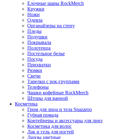
Елочные шары RockMerch
Кружки
Ножи
Одеяла
Органайзеры на стену
Пледы
Подушки
Покрывала
Полотенца
Постельное белье
Посуда
Прихватки
Рюмки
Свечи
Тарелки с рок-группами
Телефоны
Чашки кофейные RockMerch
Шторы для ванной
Косметика
Грим для лица и тела Snazaroo
Губная помада
Контейнеры и аксессуары для линз
Косметика для волос
Лак и гель для ногтей
Линзы цветные