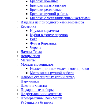
Брелоки кожаные
Брелоки музыкальные
Брелоки резиновые
Брелоки ручной работы
Брелоки с металлическими жетонами
Изделия из природного камня-мрамора
Керамика
Кружки керамика
Кубки в форме черепов
Рога
Фляги Керамика
Черепа
Лампы Тесла
Ловцы снов
Магниты
Модели мотоциклов
Коллекционные модели мотоциклов
Мотоциклы ручной работы
Наборы сувенирных копий гитар
Наручники
Плети и хлысты
Подарочные наборы
Подбутыльники кожаные
Презервативы RockMerch
Рубашка на бутылку