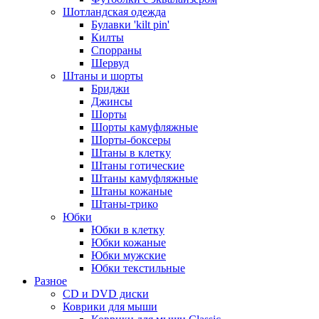
Шотландская одежда
Булавки 'kilt pin'
Килты
Спорраны
Шервуд
Штаны и шорты
Бриджи
Джинсы
Шорты
Шорты камуфляжные
Шорты-боксеры
Штаны в клетку
Штаны готические
Штаны камуфляжные
Штаны кожаные
Штаны-трико
Юбки
Юбки в клетку
Юбки кожаные
Юбки мужские
Юбки текстильные
Разное
CD и DVD диски
Коврики для мыши