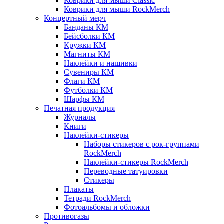
Коврики для мыши Classic
Коврики для мыши RockMerch
Концертный мерч
Банданы КМ
Бейсболки КМ
Кружки КМ
Магниты КМ
Наклейки и нашивки
Сувениры КМ
Флаги КМ
Футболки КМ
Шарфы КМ
Печатная продукция
Журналы
Книги
Наклейки-стикеры
Наборы стикеров с рок-группами
RockMerch
Наклейки-стикеры RockMerch
Переводные татуировки
Стикеры
Плакаты
Тетради RockMerch
Фотоальбомы и обложки
Противогазы