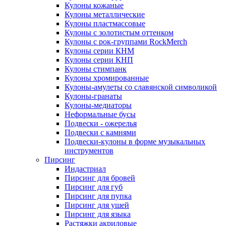
Кулоны кожаные
Кулоны металлические
Кулоны пластмассовые
Кулоны с золотистым оттенком
Кулоны с рок-группами RockMerch
Кулоны серии КНМ
Кулоны серии КНП
Кулоны стимпанк
Кулоны хромированные
Кулоны-амулеты со славянской символикой
Кулоны-гранаты
Кулоны-медиаторы
Неформальные бусы
Подвески - ожерелья
Подвески с камнями
Подвески-кулоны в форме музыкальных
инструментов
Пирсинг
Индастриал
Пирсинг для бровей
Пирсинг для губ
Пирсинг для пупка
Пирсинг для ушей
Пирсинг для языка
Растяжки акриловые