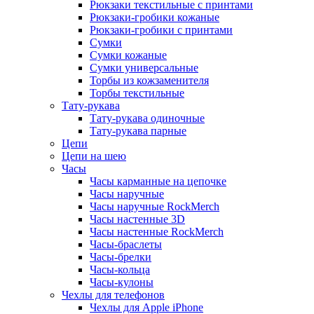
Рюкзаки текстильные с принтами
Рюкзаки-гробики кожаные
Рюкзаки-гробики с принтами
Сумки
Сумки кожаные
Сумки универсальные
Торбы из кожзаменителя
Торбы текстильные
Тату-рукава
Тату-рукава одиночные
Тату-рукава парные
Цепи
Цепи на шею
Часы
Часы карманные на цепочке
Часы наручные
Часы наручные RockMerch
Часы настенные 3D
Часы настенные RockMerch
Часы-браслеты
Часы-брелки
Часы-кольца
Часы-кулоны
Чехлы для телефонов
Чехлы для Apple iPhone