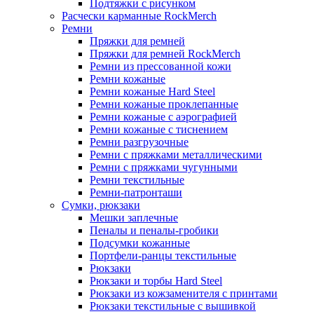
Подтяжки с рисунком
Расчески карманные RockMerch
Ремни
Пряжки для ремней
Пряжки для ремней RockMerch
Ремни из прессованной кожи
Ремни кожаные
Ремни кожаные Hard Steel
Ремни кожаные проклепанные
Ремни кожаные с аэрографией
Ремни кожаные с тиснением
Ремни разгрузочные
Ремни с пряжками металлическими
Ремни с пряжками чугунными
Ремни текстильные
Ремни-патронташи
Сумки, рюкзаки
Мешки заплечные
Пеналы и пеналы-гробики
Подсумки кожанные
Портфели-ранцы текстильные
Рюкзаки
Рюкзаки и торбы Hard Steel
Рюкзаки из кожзаменителя с принтами
Рюкзаки текстильные с вышивкой