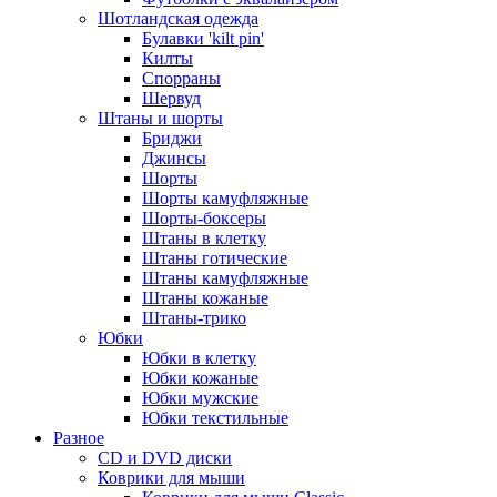
Шотландская одежда
Булавки 'kilt pin'
Килты
Спорраны
Шервуд
Штаны и шорты
Бриджи
Джинсы
Шорты
Шорты камуфляжные
Шорты-боксеры
Штаны в клетку
Штаны готические
Штаны камуфляжные
Штаны кожаные
Штаны-трико
Юбки
Юбки в клетку
Юбки кожаные
Юбки мужские
Юбки текстильные
Разное
CD и DVD диски
Коврики для мыши