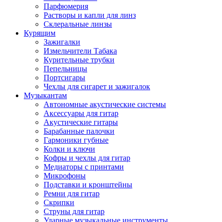
Парфюмерия
Растворы и капли для линз
Склеральные линзы
Курящим
Зажигалки
Измельчители Табака
Курительные трубки
Пепельницы
Портсигары
Чехлы для сигарет и зажигалок
Музыкантам
Автономные акустические системы
Аксессуары для гитар
Акустические гитары
Барабанные палочки
Гармоники губные
Колки и ключи
Кофры и чехлы для гитар
Медиаторы с принтами
Микрофоны
Подставки и кронштейны
Ремни для гитар
Скрипки
Струны для гитар
Ударные музыкальные инструменты