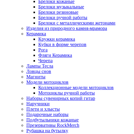
Брелоки кожаные
Брелоки музыкальные
Брелоки резиновые
Брелоки ручной работы
Брелоки с металлическими жетонами
Изделия из природного камня-мрамора
Керамика
Кружки керамика
Кубки в форме черепов
Рога
Фляги Керамика
Черепа
Лампы Тесла
Ловцы снов
Магниты
Модели мотоциклов
Коллекционные модели мотоциклов
Мотоциклы ручной работы
Наборы сувенирных копий гитар
Наручники
Плети и хлысты
Подарочные наборы
Подбутыльники кожаные
Презервативы RockMerch
Рубашка на бутылку