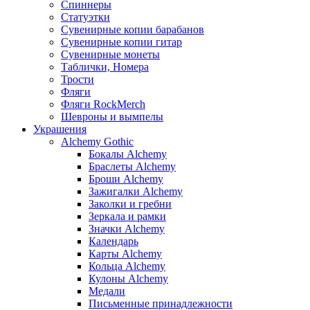
Спиннеры
Статуэтки
Сувенирные копии барабанов
Сувенирные копии гитар
Сувенирные монеты
Таблички, Номера
Трости
Фляги
Фляги RockMerch
Шевроны и вымпелы
Украшения
Alchemy Gothic
Бокалы Alchemy
Браслеты Alchemy
Броши Alchemy
Зажигалки Alchemy
Заколки и гребни
Зеркала и рамки
Значки Alchemy
Календарь
Карты Alchemy
Кольца Alchemy
Кулоны Alchemy
Медали
Письменные принадлежности