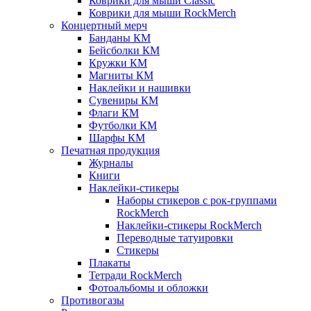
Коврики для мыши Classic
Коврики для мыши RockMerch
Концертный мерч
Банданы КМ
Бейсболки КМ
Кружки КМ
Магниты КМ
Наклейки и нашивки
Сувениры КМ
Флаги КМ
Футболки КМ
Шарфы КМ
Печатная продукция
Журналы
Книги
Наклейки-стикеры
Наборы стикеров с рок-группами
RockMerch
Наклейки-стикеры RockMerch
Переводные татуировки
Стикеры
Плакаты
Тетради RockMerch
Фотоальбомы и обложки
Противогазы