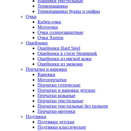
Нашивки текстильные
Термонашивки
Термонашивки буквы и цифры
Очки
Кибер-очки
Мотоочки
Очки солнцезащитные
Очки Хиппи
Ошейники
Ошейники Hard Steel
Ошейники в стиле Steampunk
Ошейники из мягкой кожи
Ошейники из экокожи
Перчатки и варежки
Варежки
Мотоперчатки
Перчатки готические
Перчатки и варежки детские
Перчатки кожаные
Перчатки текстильные
Перчатки текстильные без пальцев
Перчатки-митенки
Подтяжки
Подтяжки детские
Подтяжки классические