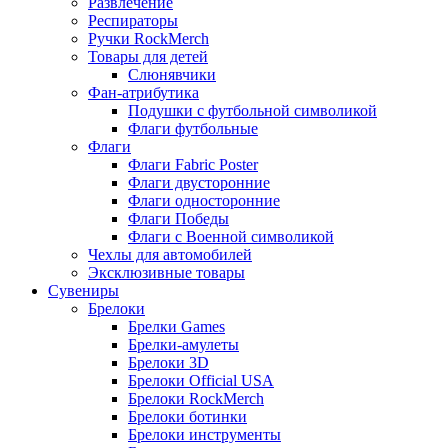
Развлечение
Респираторы
Ручки RockMerch
Товары для детей
Слюнявчики
Фан-атрибутика
Подушки с футбольной символикой
Флаги футбольные
Флаги
Флаги Fabric Poster
Флаги двусторонние
Флаги односторонние
Флаги Победы
Флаги с Военной символикой
Чехлы для автомобилей
Эксклюзивные товары
Сувениры
Брелоки
Брелки Games
Брелки-амулеты
Брелоки 3D
Брелоки Official USA
Брелоки RockMerch
Брелоки ботинки
Брелоки инструменты