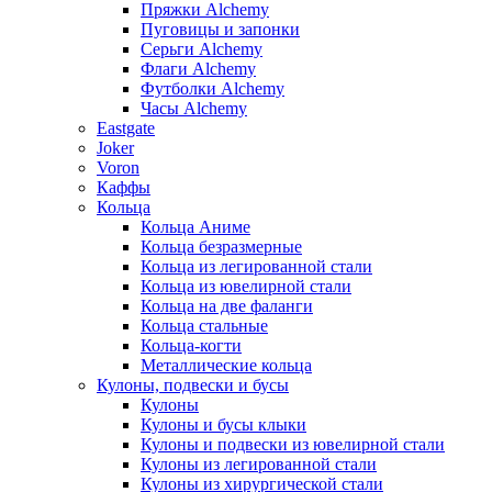
Пряжки Alchemy
Пуговицы и запонки
Серьги Alchemy
Флаги Alchemy
Футболки Alchemy
Часы Alchemy
Eastgate
Joker
Voron
Каффы
Кольца
Кольца Аниме
Кольца безразмерные
Кольца из легированной стали
Кольца из ювелирной стали
Кольца на две фаланги
Кольца стальные
Кольца-когти
Металлические кольца
Кулоны, подвески и бусы
Кулоны
Кулоны и бусы клыки
Кулоны и подвески из ювелирной стали
Кулоны из легированной стали
Кулоны из хирургической стали