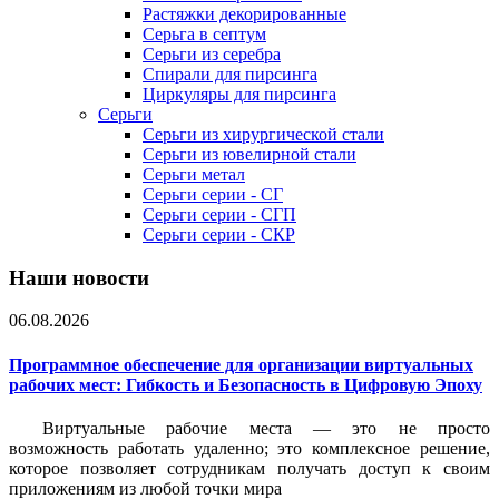
Растяжки декорированные
Серьга в септум
Серьги из серебра
Спирали для пирсинга
Циркуляры для пирсинга
Серьги
Серьги из хирургической стали
Серьги из ювелирной стали
Серьги метал
Серьги серии - СГ
Серьги серии - СГП
Серьги серии - СКР
Наши новости
06.08.2026
Программное обеспечение для организации виртуальных
рабочих мест: Гибкость и Безопасность в Цифровую Эпоху
Виртуальные рабочие места — это не просто
возможность работать удаленно; это комплексное решение,
которое позволяет сотрудникам получать доступ к своим
приложениям из любой точки мира