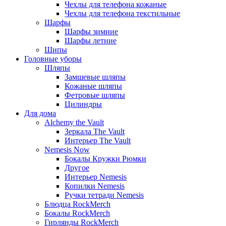
Чехлы для телефона кожаные
Чехлы для телефона текстильные
Шарфы
Шарфы зимние
Шарфы летние
Шипы
Головные уборы
Шляпы
Замшевые шляпы
Кожаные шляпы
Фетровые шляпы
Цилиндры
Для дома
Alchemy the Vault
Зеркала The Vault
Интерьер The Vault
Nemesis Now
Бокалы Кружки Рюмки
Другое
Интерьер Nemesis
Копилки Nemesis
Ручки тетради Nemesis
Блюдца RockMerch
Бокалы RockMerch
Гирлянды RockMerch