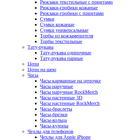
Рюкзаки текстильные с принтами
Рюкзаки-гробики кожаные
Рюкзаки-гробики с принтами
Сумки
Сумки кожаные
Сумки универсальные
Торбы из кожзаменителя
Торбы текстильные
Тату-рукава
Тату-рукава одиночные
Тату-рукава парные
Цепи
Цепи на шею
Часы
Часы карманные на цепочке
Часы наручные
Часы наручные RockMerch
Часы настенные 3D
Часы настенные RockMerch
Часы-браслеты
Часы-брелки
Часы-кольца
Часы-кулоны
Чехлы для телефонов
Чехлы для Apple iPhone