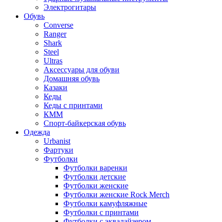
Электрогитары
Обувь
Converse
Ranger
Shark
Steel
Ultras
Аксессуары для обуви
Домашняя обувь
Казаки
Кеды
Кеды с принтами
КММ
Спорт-байкерская обувь
Одежда
Urbanist
Фартуки
Футболки
Футболки варенки
Футболки детские
Футболки женские
Футболки женские Rock Merch
Футболки камуфляжные
Футболки с принтами
Футболки с эквалайзером