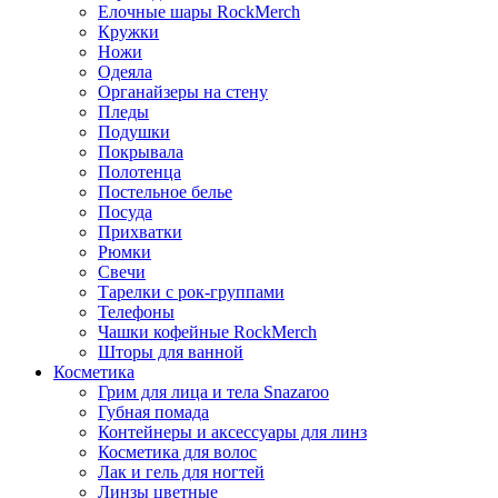
Елочные шары RockMerch
Кружки
Ножи
Одеяла
Органайзеры на стену
Пледы
Подушки
Покрывала
Полотенца
Постельное белье
Посуда
Прихватки
Рюмки
Свечи
Тарелки с рок-группами
Телефоны
Чашки кофейные RockMerch
Шторы для ванной
Косметика
Грим для лица и тела Snazaroo
Губная помада
Контейнеры и аксессуары для линз
Косметика для волос
Лак и гель для ногтей
Линзы цветные