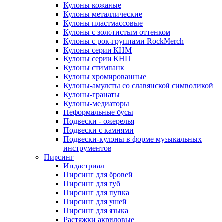
Кулоны кожаные
Кулоны металлические
Кулоны пластмассовые
Кулоны с золотистым оттенком
Кулоны с рок-группами RockMerch
Кулоны серии КНМ
Кулоны серии КНП
Кулоны стимпанк
Кулоны хромированные
Кулоны-амулеты со славянской символикой
Кулоны-гранаты
Кулоны-медиаторы
Неформальные бусы
Подвески - ожерелья
Подвески с камнями
Подвески-кулоны в форме музыкальных
инструментов
Пирсинг
Индастриал
Пирсинг для бровей
Пирсинг для губ
Пирсинг для пупка
Пирсинг для ушей
Пирсинг для языка
Растяжки акриловые