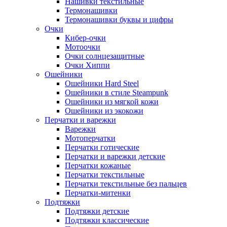
Нашивки текстильные
Термонашивки
Термонашивки буквы и цифры
Очки
Кибер-очки
Мотоочки
Очки солнцезащитные
Очки Хиппи
Ошейники
Ошейники Hard Steel
Ошейники в стиле Steampunk
Ошейники из мягкой кожи
Ошейники из экокожи
Перчатки и варежки
Варежки
Мотоперчатки
Перчатки готические
Перчатки и варежки детские
Перчатки кожаные
Перчатки текстильные
Перчатки текстильные без пальцев
Перчатки-митенки
Подтяжки
Подтяжки детские
Подтяжки классические