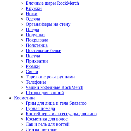
Елочные шары RockMerch
Кружки
Ножи
Одеяла
Органайзеры на стену
Пледы
Подушки
Покрывала
Полотенца
Постельное белье
Посуда
Прихватки
Рюмки
Свечи
Тарелки с рок-группами
Телефоны
Чашки кофейные RockMerch
Шторы для ванной
Косметика
Грим для лица и тела Snazaroo
Губная помада
Контейнеры и аксессуары для линз
Косметика для волос
Лак и гель для ногтей
Линзы цветные