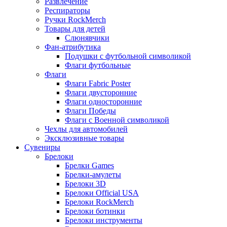
Развлечение
Респираторы
Ручки RockMerch
Товары для детей
Слюнявчики
Фан-атрибутика
Подушки с футбольной символикой
Флаги футбольные
Флаги
Флаги Fabric Poster
Флаги двусторонние
Флаги односторонние
Флаги Победы
Флаги с Военной символикой
Чехлы для автомобилей
Эксклюзивные товары
Сувениры
Брелоки
Брелки Games
Брелки-амулеты
Брелоки 3D
Брелоки Official USA
Брелоки RockMerch
Брелоки ботинки
Брелоки инструменты