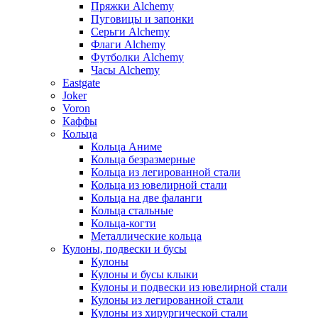
Пряжки Alchemy
Пуговицы и запонки
Серьги Alchemy
Флаги Alchemy
Футболки Alchemy
Часы Alchemy
Eastgate
Joker
Voron
Каффы
Кольца
Кольца Аниме
Кольца безразмерные
Кольца из легированной стали
Кольца из ювелирной стали
Кольца на две фаланги
Кольца стальные
Кольца-когти
Металлические кольца
Кулоны, подвески и бусы
Кулоны
Кулоны и бусы клыки
Кулоны и подвески из ювелирной стали
Кулоны из легированной стали
Кулоны из хирургической стали