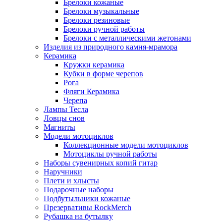
Брелоки кожаные
Брелоки музыкальные
Брелоки резиновые
Брелоки ручной работы
Брелоки с металлическими жетонами
Изделия из природного камня-мрамора
Керамика
Кружки керамика
Кубки в форме черепов
Рога
Фляги Керамика
Черепа
Лампы Тесла
Ловцы снов
Магниты
Модели мотоциклов
Коллекционные модели мотоциклов
Мотоциклы ручной работы
Наборы сувенирных копий гитар
Наручники
Плети и хлысты
Подарочные наборы
Подбутыльники кожаные
Презервативы RockMerch
Рубашка на бутылку