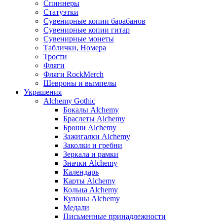
Спиннеры
Статуэтки
Сувенирные копии барабанов
Сувенирные копии гитар
Сувенирные монеты
Таблички, Номера
Трости
Фляги
Фляги RockMerch
Шевроны и вымпелы
Украшения
Alchemy Gothic
Бокалы Alchemy
Браслеты Alchemy
Броши Alchemy
Зажигалки Alchemy
Заколки и гребни
Зеркала и рамки
Значки Alchemy
Календарь
Карты Alchemy
Кольца Alchemy
Кулоны Alchemy
Медали
Письменные принадлежности