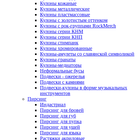
Кулоны кожаные
Кулоны металлические
Кулоны пластмассовые
Кулоны с золотистым оттенком
Кулоны с рок-группами RockMerch
Кулоны серии КНМ
Кулоны серии КНП
Кулоны стимпанк
Кулоны хромированные
Кулоны-амулеты со славянской символикой
Кулоны-гранаты
Кулоны-медиаторы
Неформальные бусы
Подвески - ожерелья
Подвески с камнями
Подвески-кулоны в форме музыкальных
инструментов
Пирсинг
Индастриал
Пирсинг для бровей
Пирсинг для губ
Пирсинг для пупка
Пирсинг для ушей
Пирсинг для языка
Растяжки акриловые