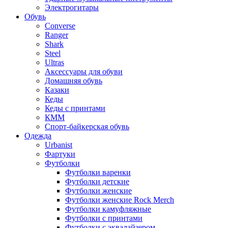
Электрогитары
Обувь
Converse
Ranger
Shark
Steel
Ultras
Аксессуары для обуви
Домашняя обувь
Казаки
Кеды
Кеды с принтами
КММ
Спорт-байкерская обувь
Одежда
Urbanist
Фартуки
Футболки
Футболки варенки
Футболки детские
Футболки женские
Футболки женские Rock Merch
Футболки камуфляжные
Футболки с принтами
Футболки с эквалайзером