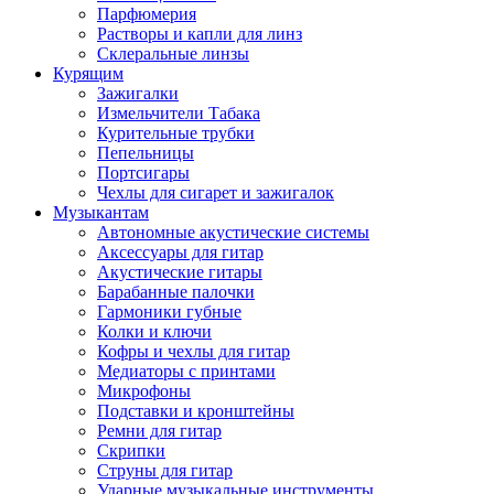
Парфюмерия
Растворы и капли для линз
Склеральные линзы
Курящим
Зажигалки
Измельчители Табака
Курительные трубки
Пепельницы
Портсигары
Чехлы для сигарет и зажигалок
Музыкантам
Автономные акустические системы
Аксессуары для гитар
Акустические гитары
Барабанные палочки
Гармоники губные
Колки и ключи
Кофры и чехлы для гитар
Медиаторы с принтами
Микрофоны
Подставки и кронштейны
Ремни для гитар
Скрипки
Струны для гитар
Ударные музыкальные инструменты