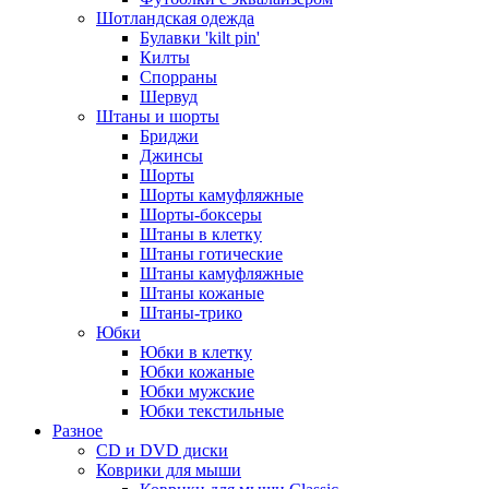
Шотландская одежда
Булавки 'kilt pin'
Килты
Спорраны
Шервуд
Штаны и шорты
Бриджи
Джинсы
Шорты
Шорты камуфляжные
Шорты-боксеры
Штаны в клетку
Штаны готические
Штаны камуфляжные
Штаны кожаные
Штаны-трико
Юбки
Юбки в клетку
Юбки кожаные
Юбки мужские
Юбки текстильные
Разное
CD и DVD диски
Коврики для мыши