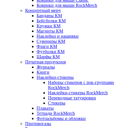
Коврики для мыши Classic
Коврики для мыши RockMerch
Концертный мерч
Банданы КМ
Бейсболки КМ
Кружки КМ
Магниты КМ
Наклейки и нашивки
Сувениры КМ
Флаги КМ
Футболки КМ
Шарфы КМ
Печатная продукция
Журналы
Книги
Наклейки-стикеры
Наборы стикеров с рок-группами
RockMerch
Наклейки-стикеры RockMerch
Переводные татуировки
Стикеры
Плакаты
Тетради RockMerch
Фотоальбомы и обложки
Противогазы