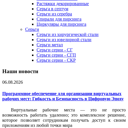
Растяжки декорированные
Серьга в септум
Серьги из серебра
Спирали для пирсинга
Циркуляры для пирсинга
Серьги
Серьги из хирургической стали
Серьги из ювелирной стали
Серьги метал
Серьги серии - СГ
Серьги серии - СГП
Серьги серии - СКР
Наши новости
06.08.2026
Программное обеспечение для организации виртуальных
рабочих мест: Гибкость и Безопасность в Цифровую Эпоху
Виртуальные рабочие места — это не просто
возможность работать удаленно; это комплексное решение,
которое позволяет сотрудникам получать доступ к своим
приложениям из любой точки мира