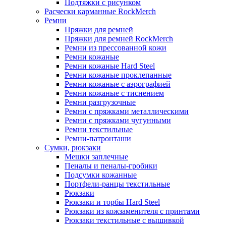
Подтяжки с рисунком
Расчески карманные RockMerch
Ремни
Пряжки для ремней
Пряжки для ремней RockMerch
Ремни из прессованной кожи
Ремни кожаные
Ремни кожаные Hard Steel
Ремни кожаные проклепанные
Ремни кожаные с аэрографией
Ремни кожаные с тиснением
Ремни разгрузочные
Ремни с пряжками металлическими
Ремни с пряжками чугунными
Ремни текстильные
Ремни-патронташи
Сумки, рюкзаки
Мешки заплечные
Пеналы и пеналы-гробики
Подсумки кожанные
Портфели-ранцы текстильные
Рюкзаки
Рюкзаки и торбы Hard Steel
Рюкзаки из кожзаменителя с принтами
Рюкзаки текстильные с вышивкой