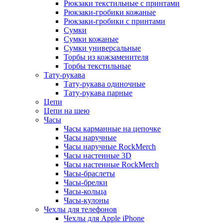
Рюкзаки текстильные с принтами
Рюкзаки-гробики кожаные
Рюкзаки-гробики с принтами
Сумки
Сумки кожаные
Сумки универсальные
Торбы из кожзаменителя
Торбы текстильные
Тату-рукава
Тату-рукава одиночные
Тату-рукава парные
Цепи
Цепи на шею
Часы
Часы карманные на цепочке
Часы наручные
Часы наручные RockMerch
Часы настенные 3D
Часы настенные RockMerch
Часы-браслеты
Часы-брелки
Часы-кольца
Часы-кулоны
Чехлы для телефонов
Чехлы для Apple iPhone