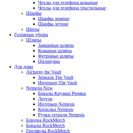
Чехлы для телефона кожаные
Чехлы для телефона текстильные
Шарфы
Шарфы зимние
Шарфы летние
Шипы
Головные уборы
Шляпы
Замшевые шляпы
Кожаные шляпы
Фетровые шляпы
Цилиндры
Для дома
Alchemy the Vault
Зеркала The Vault
Интерьер The Vault
Nemesis Now
Бокалы Кружки Рюмки
Другое
Интерьер Nemesis
Копилки Nemesis
Ручки тетради Nemesis
Блюдца RockMerch
Бокалы RockMerch
Гирлянды RockMerch