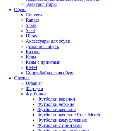
Электрогитары
Обувь
Converse
Ranger
Shark
Steel
Ultras
Аксессуары для обуви
Домашняя обувь
Казаки
Кеды
Кеды с принтами
КММ
Спорт-байкерская обувь
Одежда
Urbanist
Фартуки
Футболки
Футболки варенки
Футболки детские
Футболки женские
Футболки женские Rock Merch
Футболки камуфляжные
Футболки с принтами
Футболки с эквалайзером