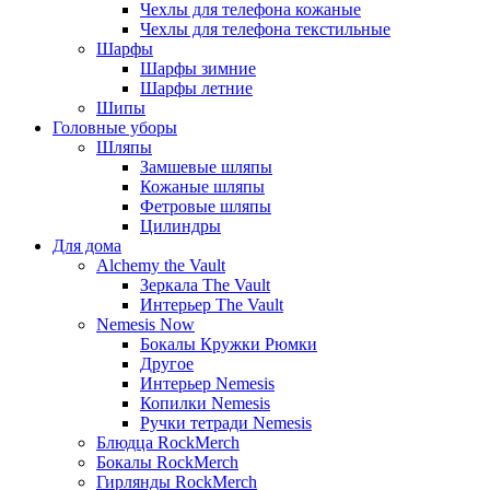
Чехлы для телефона кожаные
Чехлы для телефона текстильные
Шарфы
Шарфы зимние
Шарфы летние
Шипы
Головные уборы
Шляпы
Замшевые шляпы
Кожаные шляпы
Фетровые шляпы
Цилиндры
Для дома
Alchemy the Vault
Зеркала The Vault
Интерьер The Vault
Nemesis Now
Бокалы Кружки Рюмки
Другое
Интерьер Nemesis
Копилки Nemesis
Ручки тетради Nemesis
Блюдца RockMerch
Бокалы RockMerch
Гирлянды RockMerch