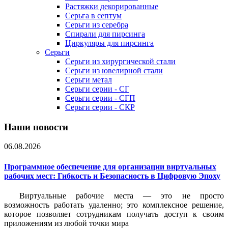
Растяжки декорированные
Серьга в септум
Серьги из серебра
Спирали для пирсинга
Циркуляры для пирсинга
Серьги
Серьги из хирургической стали
Серьги из ювелирной стали
Серьги метал
Серьги серии - СГ
Серьги серии - СГП
Серьги серии - СКР
Наши новости
06.08.2026
Программное обеспечение для организации виртуальных
рабочих мест: Гибкость и Безопасность в Цифровую Эпоху
Виртуальные рабочие места — это не просто
возможность работать удаленно; это комплексное решение,
которое позволяет сотрудникам получать доступ к своим
приложениям из любой точки мира