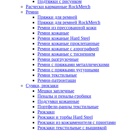
Подтяжки с рисунком
Расчески карманные RockMerch
Ремни
Пряжки для ремней
Пряжки для ремней RockMerch
Ремни из прессованной кожи
Ремни кожаные
Ремни кожаные Hard Steel
Ремни кожаные проклепанные
Ремни кожаные с аэрографией
Ремни кожаные с тиснением
Ремни разгрузочные
Ремни с пряжками металлическими
Ремни с пряжками чугунными
Ремни текстильные
Ремни-патронташи
Сумки, рюкзаки
Мешки заплечные
Пеналы и пеналы-гробики
Подсумки кожанные
Портфели-ранцы текстильные
Рюкзаки
Рюкзаки и торбы Hard Steel
Рюкзаки из кожзаменителя с принтами
Рюкзаки текстильные с вышивкой