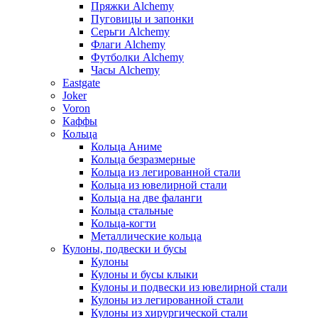
Пряжки Alchemy
Пуговицы и запонки
Серьги Alchemy
Флаги Alchemy
Футболки Alchemy
Часы Alchemy
Eastgate
Joker
Voron
Каффы
Кольца
Кольца Аниме
Кольца безразмерные
Кольца из легированной стали
Кольца из ювелирной стали
Кольца на две фаланги
Кольца стальные
Кольца-когти
Металлические кольца
Кулоны, подвески и бусы
Кулоны
Кулоны и бусы клыки
Кулоны и подвески из ювелирной стали
Кулоны из легированной стали
Кулоны из хирургической стали