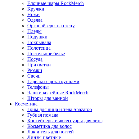
Елочные шары RockMerch
Кружки
Ножи
Одеяла
Органайзеры на стену
Пледы
Подушки
Покрывала
Полотенца
Постельное белье
Посуда
Прихватки
Рюмки
Свечи
Тарелки с рок-группами
Телефоны
Чашки кофейные RockMerch
Шторы для ванной
Косметика
Грим для лица и тела Snazaroo
Губная помада
Контейнеры и аксессуары для линз
Косметика для волос
Лак и гель для ногтей
Линзы цветные