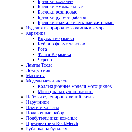
Брелоки кожаные
Брелоки музыкальные
Брелоки резиновые
Брелоки ручной работы
Брелоки с металлическими жетонами
Изделия из природного камня-мрамора
Керамика
Кружки керамика
Кубки в форме черепов
Рога
Фляги Керамика
Черепа
Лампы Тесла
Ловцы снов
Магниты
Модели мотоциклов
Коллекционные модели мотоциклов
Мотоциклы ручной работы
Наборы сувенирных копий гитар
Наручники
Плети и хлысты
Подарочные наборы
Подбутыльники кожаные
Презервативы RockMerch
Рубашка на бутылку