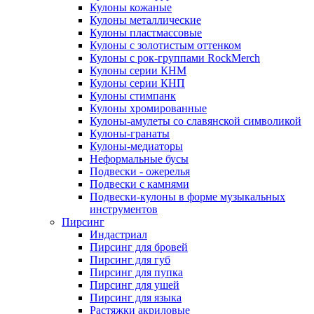
Кулоны кожаные
Кулоны металлические
Кулоны пластмассовые
Кулоны с золотистым оттенком
Кулоны с рок-группами RockMerch
Кулоны серии КНМ
Кулоны серии КНП
Кулоны стимпанк
Кулоны хромированные
Кулоны-амулеты со славянской символикой
Кулоны-гранаты
Кулоны-медиаторы
Неформальные бусы
Подвески - ожерелья
Подвески с камнями
Подвески-кулоны в форме музыкальных
инструментов
Пирсинг
Индастриал
Пирсинг для бровей
Пирсинг для губ
Пирсинг для пупка
Пирсинг для ушей
Пирсинг для языка
Растяжки акриловые