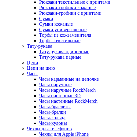
Рюкзаки текстильные с принтами
Рюкзаки-гробики кожаные
Рюкзаки-гробики с принтами
Сумки
Сумки кожаные
Сумки универсальные
Торбы из кожзаменителя
Торбы текстильные
Тату-рукава
Тату-рукава одиночные
Тату-рукава парные
Цепи
Цепи на шею
Часы
Часы карманные на цепочке
Часы наручные
Часы наручные RockMerch
Часы настенные 3D
Часы настенные RockMerch
Часы-браслеты
Часы-брелки
Часы-кольца
Часы-кулоны
Чехлы для телефонов
Чехлы для Apple iPhone