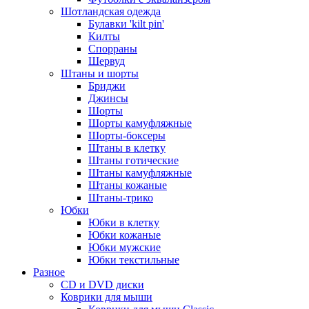
Шотландская одежда
Булавки 'kilt pin'
Килты
Спорраны
Шервуд
Штаны и шорты
Бриджи
Джинсы
Шорты
Шорты камуфляжные
Шорты-боксеры
Штаны в клетку
Штаны готические
Штаны камуфляжные
Штаны кожаные
Штаны-трико
Юбки
Юбки в клетку
Юбки кожаные
Юбки мужские
Юбки текстильные
Разное
CD и DVD диски
Коврики для мыши