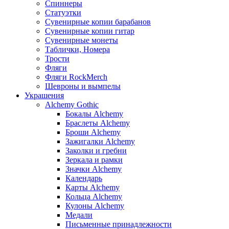
Спиннеры
Статуэтки
Сувенирные копии барабанов
Сувенирные копии гитар
Сувенирные монеты
Таблички, Номера
Трости
Фляги
Фляги RockMerch
Шевроны и вымпелы
Украшения
Alchemy Gothic
Бокалы Alchemy
Браслеты Alchemy
Броши Alchemy
Зажигалки Alchemy
Заколки и гребни
Зеркала и рамки
Значки Alchemy
Календарь
Карты Alchemy
Кольца Alchemy
Кулоны Alchemy
Медали
Письменные принадлежности