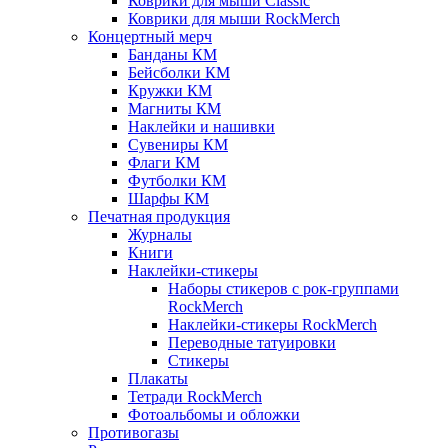
Коврики для мыши Classic
Коврики для мыши RockMerch
Концертный мерч
Банданы КМ
Бейсболки КМ
Кружки КМ
Магниты КМ
Наклейки и нашивки
Сувениры КМ
Флаги КМ
Футболки КМ
Шарфы КМ
Печатная продукция
Журналы
Книги
Наклейки-стикеры
Наборы стикеров с рок-группами
RockMerch
Наклейки-стикеры RockMerch
Переводные татуировки
Стикеры
Плакаты
Тетради RockMerch
Фотоальбомы и обложки
Противогазы