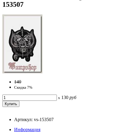
153507
140
Скидка 7%
130
руб
x
Артикул: vs-153507
Информация