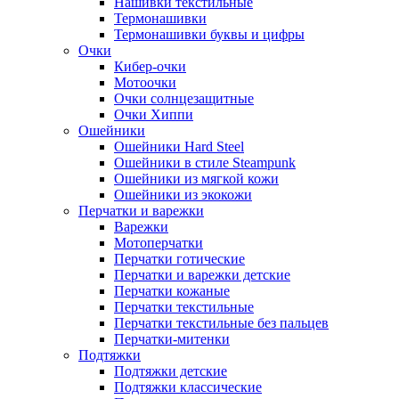
Нашивки текстильные
Термонашивки
Термонашивки буквы и цифры
Очки
Кибер-очки
Мотоочки
Очки солнцезащитные
Очки Хиппи
Ошейники
Ошейники Hard Steel
Ошейники в стиле Steampunk
Ошейники из мягкой кожи
Ошейники из экокожи
Перчатки и варежки
Варежки
Мотоперчатки
Перчатки готические
Перчатки и варежки детские
Перчатки кожаные
Перчатки текстильные
Перчатки текстильные без пальцев
Перчатки-митенки
Подтяжки
Подтяжки детские
Подтяжки классические