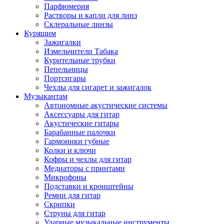
Парфюмерия
Растворы и капли для линз
Склеральные линзы
Курящим
Зажигалки
Измельчители Табака
Курительные трубки
Пепельницы
Портсигары
Чехлы для сигарет и зажигалок
Музыкантам
Автономные акустические системы
Аксессуары для гитар
Акустические гитары
Барабанные палочки
Гармоники губные
Колки и ключи
Кофры и чехлы для гитар
Медиаторы с принтами
Микрофоны
Подставки и кронштейны
Ремни для гитар
Скрипки
Струны для гитар
Ударные музыкальные инструменты