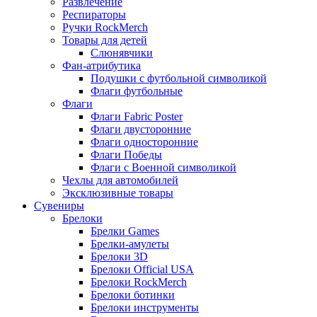
Развлечение
Респираторы
Ручки RockMerch
Товары для детей
Слюнявчики
Фан-атрибутика
Подушки с футбольной символикой
Флаги футбольные
Флаги
Флаги Fabric Poster
Флаги двусторонние
Флаги односторонние
Флаги Победы
Флаги с Военной символикой
Чехлы для автомобилей
Эксклюзивные товары
Сувениры
Брелоки
Брелки Games
Брелки-амулеты
Брелоки 3D
Брелоки Official USA
Брелоки RockMerch
Брелоки ботинки
Брелоки инструменты