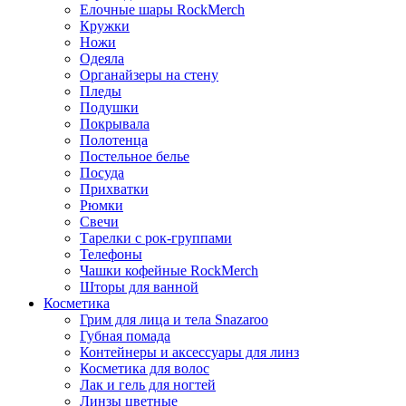
Елочные шары RockMerch
Кружки
Ножи
Одеяла
Органайзеры на стену
Пледы
Подушки
Покрывала
Полотенца
Постельное белье
Посуда
Прихватки
Рюмки
Свечи
Тарелки с рок-группами
Телефоны
Чашки кофейные RockMerch
Шторы для ванной
Косметика
Грим для лица и тела Snazaroo
Губная помада
Контейнеры и аксессуары для линз
Косметика для волос
Лак и гель для ногтей
Линзы цветные