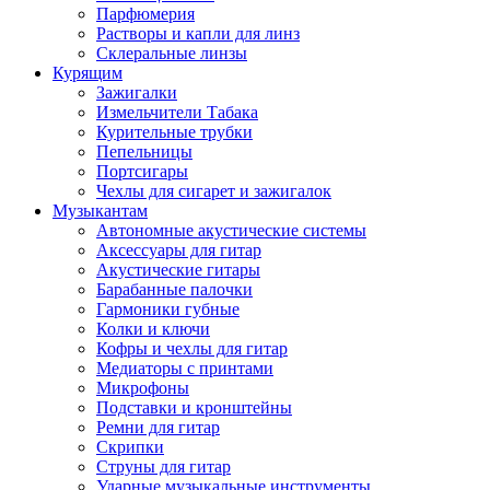
Парфюмерия
Растворы и капли для линз
Склеральные линзы
Курящим
Зажигалки
Измельчители Табака
Курительные трубки
Пепельницы
Портсигары
Чехлы для сигарет и зажигалок
Музыкантам
Автономные акустические системы
Аксессуары для гитар
Акустические гитары
Барабанные палочки
Гармоники губные
Колки и ключи
Кофры и чехлы для гитар
Медиаторы с принтами
Микрофоны
Подставки и кронштейны
Ремни для гитар
Скрипки
Струны для гитар
Ударные музыкальные инструменты