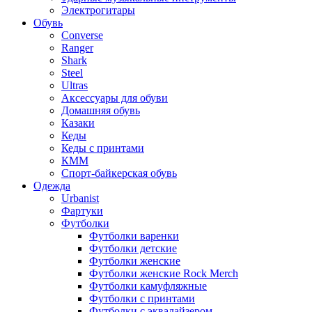
Электрогитары
Обувь
Converse
Ranger
Shark
Steel
Ultras
Аксессуары для обуви
Домашняя обувь
Казаки
Кеды
Кеды с принтами
КММ
Спорт-байкерская обувь
Одежда
Urbanist
Фартуки
Футболки
Футболки варенки
Футболки детские
Футболки женские
Футболки женские Rock Merch
Футболки камуфляжные
Футболки с принтами
Футболки с эквалайзером