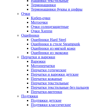
Нашивки текстильные
Термонашивки
Термонашивки буквы и цифры
Очки
Кибер-очки
Мотоочки
Очки солнцезащитные
Очки Хиппи
Ошейники
Ошейники Hard Steel
Ошейники в стиле Steampunk
Ошейники из мягкой кожи
Ошейники из экокожи
Перчатки и варежки
Варежки
Мотоперчатки
Перчатки готические
Перчатки и варежки детские
Перчатки кожаные
Перчатки текстильные
Перчатки текстильные без пальцев
Перчатки-митенки
Подтяжки
Подтяжки детские
Подтяжки классические