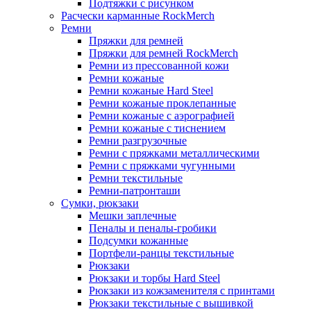
Подтяжки с рисунком
Расчески карманные RockMerch
Ремни
Пряжки для ремней
Пряжки для ремней RockMerch
Ремни из прессованной кожи
Ремни кожаные
Ремни кожаные Hard Steel
Ремни кожаные проклепанные
Ремни кожаные с аэрографией
Ремни кожаные с тиснением
Ремни разгрузочные
Ремни с пряжками металлическими
Ремни с пряжками чугунными
Ремни текстильные
Ремни-патронташи
Сумки, рюкзаки
Мешки заплечные
Пеналы и пеналы-гробики
Подсумки кожанные
Портфели-ранцы текстильные
Рюкзаки
Рюкзаки и торбы Hard Steel
Рюкзаки из кожзаменителя с принтами
Рюкзаки текстильные с вышивкой