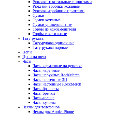
Рюкзаки текстильные с принтами
Рюкзаки-гробики кожаные
Рюкзаки-гробики с принтами
Сумки
Сумки кожаные
Сумки универсальные
Торбы из кожзаменителя
Торбы текстильные
Тату-рукава
Тату-рукава одиночные
Тату-рукава парные
Цепи
Цепи на шею
Часы
Часы карманные на цепочке
Часы наручные
Часы наручные RockMerch
Часы настенные 3D
Часы настенные RockMerch
Часы-браслеты
Часы-брелки
Часы-кольца
Часы-кулоны
Чехлы для телефонов
Чехлы для Apple iPhone