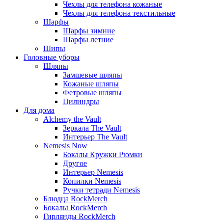
Чехлы для телефона кожаные
Чехлы для телефона текстильные
Шарфы
Шарфы зимние
Шарфы летние
Шипы
Головные уборы
Шляпы
Замшевые шляпы
Кожаные шляпы
Фетровые шляпы
Цилиндры
Для дома
Alchemy the Vault
Зеркала The Vault
Интерьер The Vault
Nemesis Now
Бокалы Кружки Рюмки
Другое
Интерьер Nemesis
Копилки Nemesis
Ручки тетради Nemesis
Блюдца RockMerch
Бокалы RockMerch
Гирлянды RockMerch