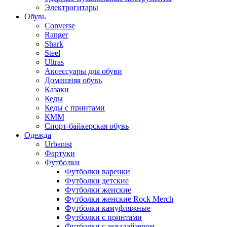
Электрогитары
Обувь
Converse
Ranger
Shark
Steel
Ultras
Аксессуары для обуви
Домашняя обувь
Казаки
Кеды
Кеды с принтами
КММ
Спорт-байкерская обувь
Одежда
Urbanist
Фартуки
Футболки
Футболки варенки
Футболки детские
Футболки женские
Футболки женские Rock Merch
Футболки камуфляжные
Футболки с принтами
Футболки с эквалайзером