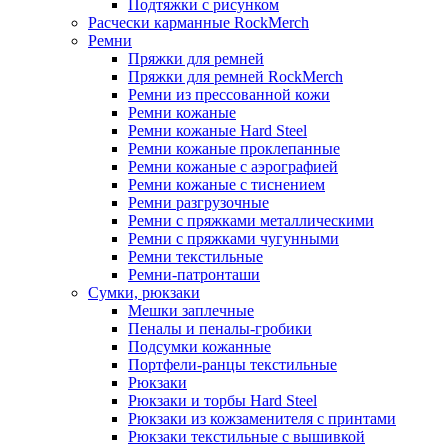
Подтяжки с рисунком
Расчески карманные RockMerch
Ремни
Пряжки для ремней
Пряжки для ремней RockMerch
Ремни из прессованной кожи
Ремни кожаные
Ремни кожаные Hard Steel
Ремни кожаные проклепанные
Ремни кожаные с аэрографией
Ремни кожаные с тиснением
Ремни разгрузочные
Ремни с пряжками металлическими
Ремни с пряжками чугунными
Ремни текстильные
Ремни-патронташи
Сумки, рюкзаки
Мешки заплечные
Пеналы и пеналы-гробики
Подсумки кожанные
Портфели-ранцы текстильные
Рюкзаки
Рюкзаки и торбы Hard Steel
Рюкзаки из кожзаменителя с принтами
Рюкзаки текстильные с вышивкой