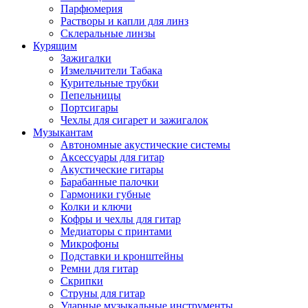
Парфюмерия
Растворы и капли для линз
Склеральные линзы
Курящим
Зажигалки
Измельчители Табака
Курительные трубки
Пепельницы
Портсигары
Чехлы для сигарет и зажигалок
Музыкантам
Автономные акустические системы
Аксессуары для гитар
Акустические гитары
Барабанные палочки
Гармоники губные
Колки и ключи
Кофры и чехлы для гитар
Медиаторы с принтами
Микрофоны
Подставки и кронштейны
Ремни для гитар
Скрипки
Струны для гитар
Ударные музыкальные инструменты