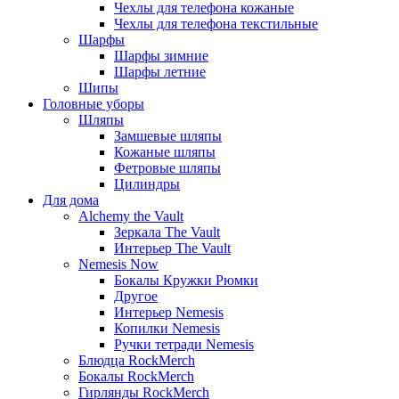
Чехлы для телефона кожаные
Чехлы для телефона текстильные
Шарфы
Шарфы зимние
Шарфы летние
Шипы
Головные уборы
Шляпы
Замшевые шляпы
Кожаные шляпы
Фетровые шляпы
Цилиндры
Для дома
Alchemy the Vault
Зеркала The Vault
Интерьер The Vault
Nemesis Now
Бокалы Кружки Рюмки
Другое
Интерьер Nemesis
Копилки Nemesis
Ручки тетради Nemesis
Блюдца RockMerch
Бокалы RockMerch
Гирлянды RockMerch