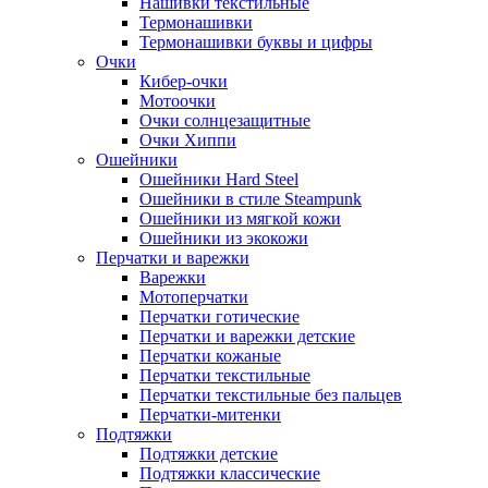
Нашивки текстильные
Термонашивки
Термонашивки буквы и цифры
Очки
Кибер-очки
Мотоочки
Очки солнцезащитные
Очки Хиппи
Ошейники
Ошейники Hard Steel
Ошейники в стиле Steampunk
Ошейники из мягкой кожи
Ошейники из экокожи
Перчатки и варежки
Варежки
Мотоперчатки
Перчатки готические
Перчатки и варежки детские
Перчатки кожаные
Перчатки текстильные
Перчатки текстильные без пальцев
Перчатки-митенки
Подтяжки
Подтяжки детские
Подтяжки классические