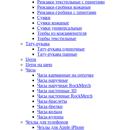
Рюкзаки текстильные с принтами
Рюкзаки-гробики кожаные
Рюкзаки-гробики с принтами
Сумки
Сумки кожаные
Сумки универсальные
Торбы из кожзаменителя
Торбы текстильные
Тату-рукава
Тату-рукава одиночные
Тату-рукава парные
Цепи
Цепи на шею
Часы
Часы карманные на цепочке
Часы наручные
Часы наручные RockMerch
Часы настенные 3D
Часы настенные RockMerch
Часы-браслеты
Часы-брелки
Часы-кольца
Часы-кулоны
Чехлы для телефонов
Чехлы для Apple iPhone