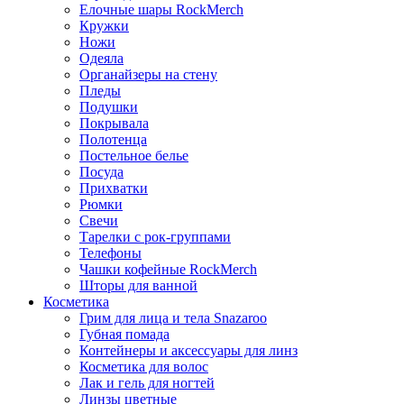
Елочные шары RockMerch
Кружки
Ножи
Одеяла
Органайзеры на стену
Пледы
Подушки
Покрывала
Полотенца
Постельное белье
Посуда
Прихватки
Рюмки
Свечи
Тарелки с рок-группами
Телефоны
Чашки кофейные RockMerch
Шторы для ванной
Косметика
Грим для лица и тела Snazaroo
Губная помада
Контейнеры и аксессуары для линз
Косметика для волос
Лак и гель для ногтей
Линзы цветные