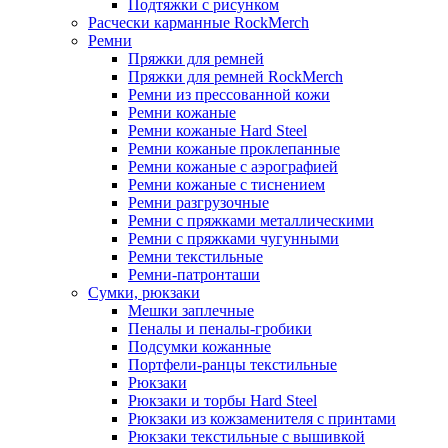
Подтяжки с рисунком
Расчески карманные RockMerch
Ремни
Пряжки для ремней
Пряжки для ремней RockMerch
Ремни из прессованной кожи
Ремни кожаные
Ремни кожаные Hard Steel
Ремни кожаные проклепанные
Ремни кожаные с аэрографией
Ремни кожаные с тиснением
Ремни разгрузочные
Ремни с пряжками металлическими
Ремни с пряжками чугунными
Ремни текстильные
Ремни-патронташи
Сумки, рюкзаки
Мешки заплечные
Пеналы и пеналы-гробики
Подсумки кожанные
Портфели-ранцы текстильные
Рюкзаки
Рюкзаки и торбы Hard Steel
Рюкзаки из кожзаменителя с принтами
Рюкзаки текстильные с вышивкой