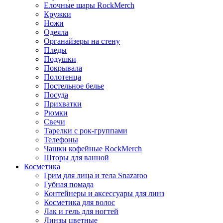
Елочные шары RockMerch
Кружки
Ножи
Одеяла
Органайзеры на стену
Пледы
Подушки
Покрывала
Полотенца
Постельное белье
Посуда
Прихватки
Рюмки
Свечи
Тарелки с рок-группами
Телефоны
Чашки кофейные RockMerch
Шторы для ванной
Косметика
Грим для лица и тела Snazaroo
Губная помада
Контейнеры и аксессуары для линз
Косметика для волос
Лак и гель для ногтей
Линзы цветные