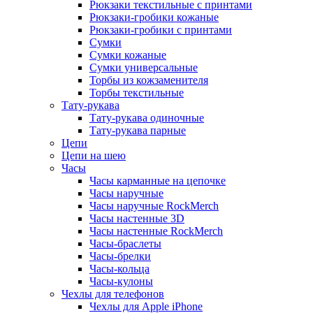
Рюкзаки текстильные с принтами
Рюкзаки-гробики кожаные
Рюкзаки-гробики с принтами
Сумки
Сумки кожаные
Сумки универсальные
Торбы из кожзаменителя
Торбы текстильные
Тату-рукава
Тату-рукава одиночные
Тату-рукава парные
Цепи
Цепи на шею
Часы
Часы карманные на цепочке
Часы наручные
Часы наручные RockMerch
Часы настенные 3D
Часы настенные RockMerch
Часы-браслеты
Часы-брелки
Часы-кольца
Часы-кулоны
Чехлы для телефонов
Чехлы для Apple iPhone