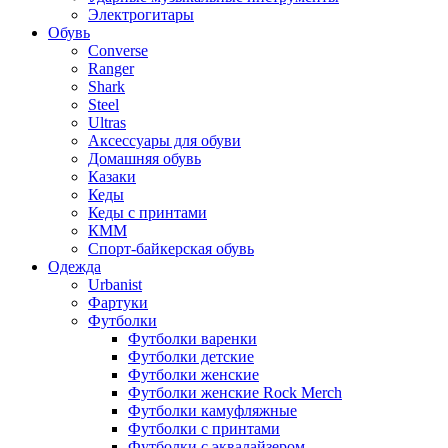
Электрогитары
Обувь
Converse
Ranger
Shark
Steel
Ultras
Аксессуары для обуви
Домашняя обувь
Казаки
Кеды
Кеды с принтами
КММ
Спорт-байкерская обувь
Одежда
Urbanist
Фартуки
Футболки
Футболки варенки
Футболки детские
Футболки женские
Футболки женские Rock Merch
Футболки камуфляжные
Футболки с принтами
Футболки с эквалайзером