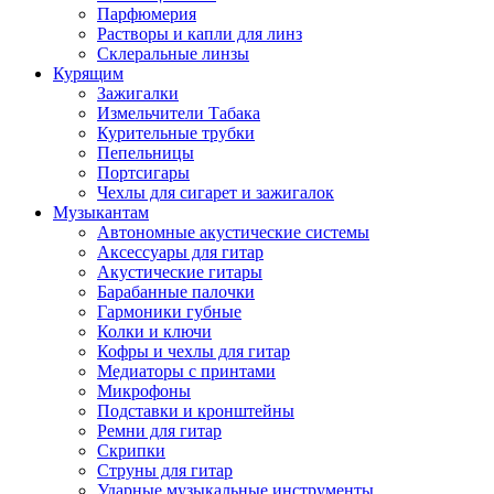
Парфюмерия
Растворы и капли для линз
Склеральные линзы
Курящим
Зажигалки
Измельчители Табака
Курительные трубки
Пепельницы
Портсигары
Чехлы для сигарет и зажигалок
Музыкантам
Автономные акустические системы
Аксессуары для гитар
Акустические гитары
Барабанные палочки
Гармоники губные
Колки и ключи
Кофры и чехлы для гитар
Медиаторы с принтами
Микрофоны
Подставки и кронштейны
Ремни для гитар
Скрипки
Струны для гитар
Ударные музыкальные инструменты