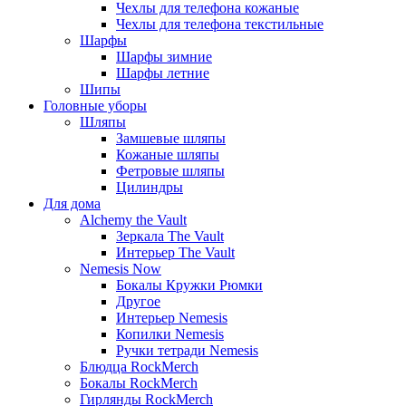
Чехлы для телефона кожаные
Чехлы для телефона текстильные
Шарфы
Шарфы зимние
Шарфы летние
Шипы
Головные уборы
Шляпы
Замшевые шляпы
Кожаные шляпы
Фетровые шляпы
Цилиндры
Для дома
Alchemy the Vault
Зеркала The Vault
Интерьер The Vault
Nemesis Now
Бокалы Кружки Рюмки
Другое
Интерьер Nemesis
Копилки Nemesis
Ручки тетради Nemesis
Блюдца RockMerch
Бокалы RockMerch
Гирлянды RockMerch