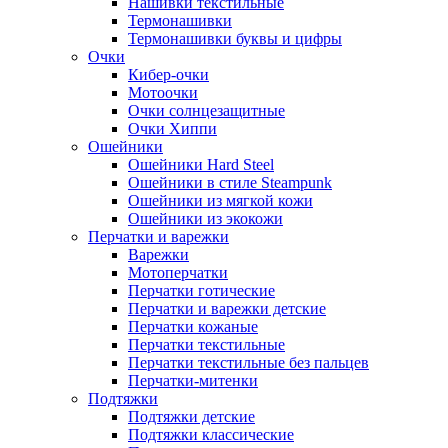
Нашивки текстильные
Термонашивки
Термонашивки буквы и цифры
Очки
Кибер-очки
Мотоочки
Очки солнцезащитные
Очки Хиппи
Ошейники
Ошейники Hard Steel
Ошейники в стиле Steampunk
Ошейники из мягкой кожи
Ошейники из экокожи
Перчатки и варежки
Варежки
Мотоперчатки
Перчатки готические
Перчатки и варежки детские
Перчатки кожаные
Перчатки текстильные
Перчатки текстильные без пальцев
Перчатки-митенки
Подтяжки
Подтяжки детские
Подтяжки классические