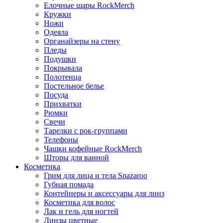
Елочные шары RockMerch
Кружки
Ножи
Одеяла
Органайзеры на стену
Пледы
Подушки
Покрывала
Полотенца
Постельное белье
Посуда
Прихватки
Рюмки
Свечи
Тарелки с рок-группами
Телефоны
Чашки кофейные RockMerch
Шторы для ванной
Косметика
Грим для лица и тела Snazaroo
Губная помада
Контейнеры и аксессуары для линз
Косметика для волос
Лак и гель для ногтей
Линзы цветные