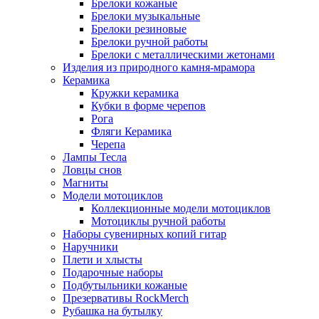
Брелоки кожаные
Брелоки музыкальные
Брелоки резиновые
Брелоки ручной работы
Брелоки с металлическими жетонами
Изделия из природного камня-мрамора
Керамика
Кружки керамика
Кубки в форме черепов
Рога
Фляги Керамика
Черепа
Лампы Тесла
Ловцы снов
Магниты
Модели мотоциклов
Коллекционные модели мотоциклов
Мотоциклы ручной работы
Наборы сувенирных копий гитар
Наручники
Плети и хлысты
Подарочные наборы
Подбутыльники кожаные
Презервативы RockMerch
Рубашка на бутылку