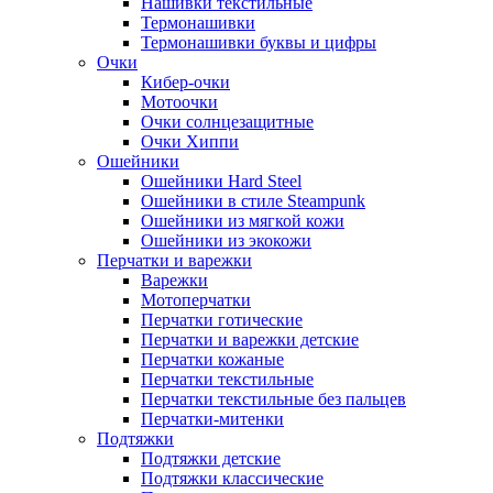
Нашивки текстильные
Термонашивки
Термонашивки буквы и цифры
Очки
Кибер-очки
Мотоочки
Очки солнцезащитные
Очки Хиппи
Ошейники
Ошейники Hard Steel
Ошейники в стиле Steampunk
Ошейники из мягкой кожи
Ошейники из экокожи
Перчатки и варежки
Варежки
Мотоперчатки
Перчатки готические
Перчатки и варежки детские
Перчатки кожаные
Перчатки текстильные
Перчатки текстильные без пальцев
Перчатки-митенки
Подтяжки
Подтяжки детские
Подтяжки классические