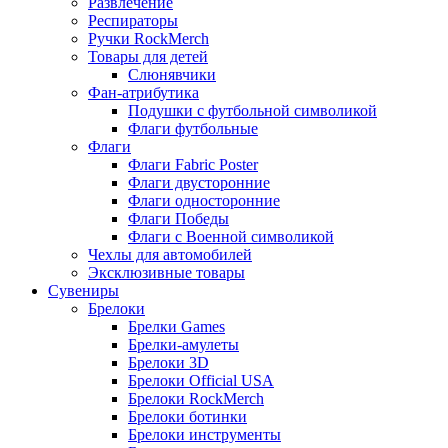
Развлечение
Респираторы
Ручки RockMerch
Товары для детей
Слюнявчики
Фан-атрибутика
Подушки с футбольной символикой
Флаги футбольные
Флаги
Флаги Fabric Poster
Флаги двусторонние
Флаги односторонние
Флаги Победы
Флаги с Военной символикой
Чехлы для автомобилей
Эксклюзивные товары
Сувениры
Брелоки
Брелки Games
Брелки-амулеты
Брелоки 3D
Брелоки Official USA
Брелоки RockMerch
Брелоки ботинки
Брелоки инструменты