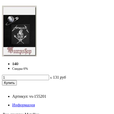
140
Скидка 6%
131
руб
x
Артикул: vs-155201
Информация