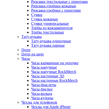
Рюкзаки текстильные с принтами
Рюкзаки-гробики кожаные
Рюкзаки-гробики с принтами
Сумки
Сумки кожаные
Сумки универсальные
Торбы из кожзаменителя
Торбы текстильные
Тату-рукава
Тату-рукава одиночные
Тату-рукава парные
Цепи
Цепи на шею
Часы
Часы карманные на цепочке
Часы наручные
Часы наручные RockMerch
Часы настенные 3D
Часы настенные RockMerch
Часы-браслеты
Часы-брелки
Часы-кольца
Часы-кулоны
Чехлы для телефонов
Чехлы для Apple iPhone