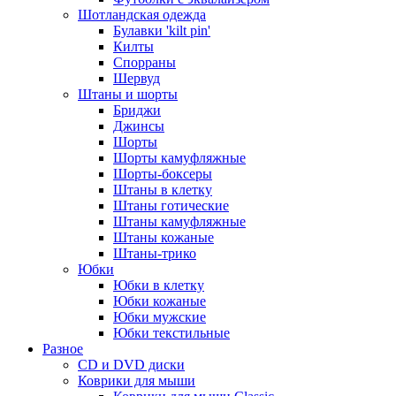
Шотландская одежда
Булавки 'kilt pin'
Килты
Спорраны
Шервуд
Штаны и шорты
Бриджи
Джинсы
Шорты
Шорты камуфляжные
Шорты-боксеры
Штаны в клетку
Штаны готические
Штаны камуфляжные
Штаны кожаные
Штаны-трико
Юбки
Юбки в клетку
Юбки кожаные
Юбки мужские
Юбки текстильные
Разное
CD и DVD диски
Коврики для мыши