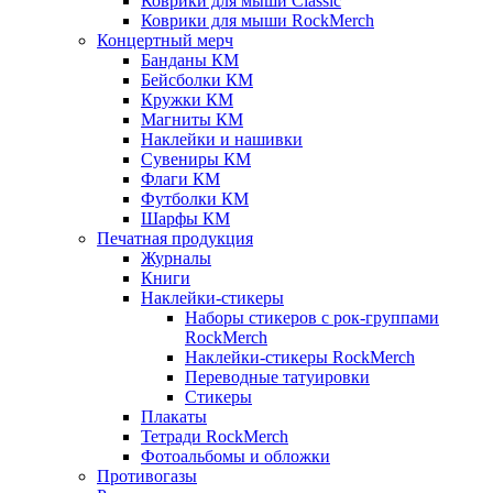
Коврики для мыши Classic
Коврики для мыши RockMerch
Концертный мерч
Банданы КМ
Бейсболки КМ
Кружки КМ
Магниты КМ
Наклейки и нашивки
Сувениры КМ
Флаги КМ
Футболки КМ
Шарфы КМ
Печатная продукция
Журналы
Книги
Наклейки-стикеры
Наборы стикеров с рок-группами
RockMerch
Наклейки-стикеры RockMerch
Переводные татуировки
Стикеры
Плакаты
Тетради RockMerch
Фотоальбомы и обложки
Противогазы