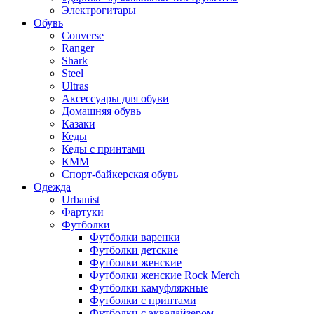
Электрогитары
Обувь
Converse
Ranger
Shark
Steel
Ultras
Аксессуары для обуви
Домашняя обувь
Казаки
Кеды
Кеды с принтами
КММ
Спорт-байкерская обувь
Одежда
Urbanist
Фартуки
Футболки
Футболки варенки
Футболки детские
Футболки женские
Футболки женские Rock Merch
Футболки камуфляжные
Футболки с принтами
Футболки с эквалайзером