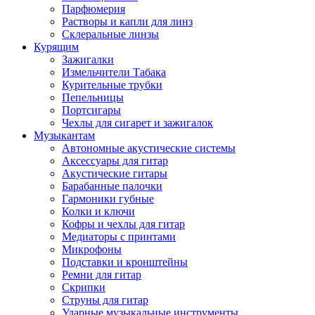
Парфюмерия
Растворы и капли для линз
Склеральные линзы
Курящим
Зажигалки
Измельчители Табака
Курительные трубки
Пепельницы
Портсигары
Чехлы для сигарет и зажигалок
Музыкантам
Автономные акустические системы
Аксессуары для гитар
Акустические гитары
Барабанные палочки
Гармоники губные
Колки и ключи
Кофры и чехлы для гитар
Медиаторы с принтами
Микрофоны
Подставки и кронштейны
Ремни для гитар
Скрипки
Струны для гитар
Ударные музыкальные инструменты