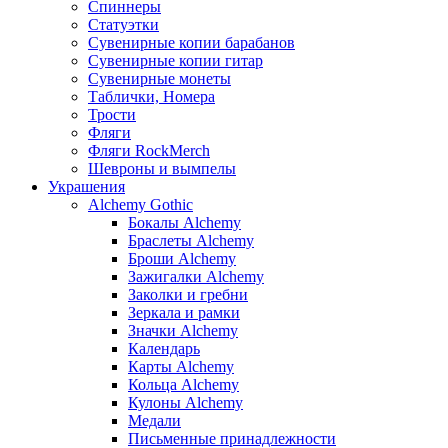
Спиннеры
Статуэтки
Сувенирные копии барабанов
Сувенирные копии гитар
Сувенирные монеты
Таблички, Номера
Трости
Фляги
Фляги RockMerch
Шевроны и вымпелы
Украшения
Alchemy Gothic
Бокалы Alchemy
Браслеты Alchemy
Броши Alchemy
Зажигалки Alchemy
Заколки и гребни
Зеркала и рамки
Значки Alchemy
Календарь
Карты Alchemy
Кольца Alchemy
Кулоны Alchemy
Медали
Письменные принадлежности