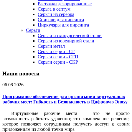
Растяжки декорированные
Серьга в септум
Серьги из серебра
Спирали для пирсинга
Циркуляры для пирсинга
Серьги
Серьги из хирургической стали
Серьги из ювелирной стали
Серьги метал
Серьги серии - СГ
Серьги серии - СГП
Серьги серии - СКР
Наши новости
06.08.2026
Программное обеспечение для организации виртуальных
рабочих мест: Гибкость и Безопасность в Цифровую Эпоху
Виртуальные рабочие места — это не просто
возможность работать удаленно; это комплексное решение,
которое позволяет сотрудникам получать доступ к своим
приложениям из любой точки мира