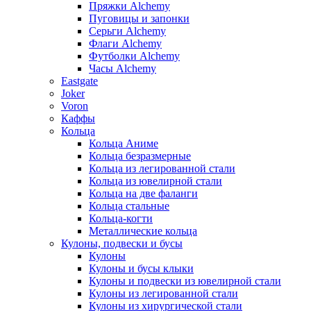
Пряжки Alchemy
Пуговицы и запонки
Серьги Alchemy
Флаги Alchemy
Футболки Alchemy
Часы Alchemy
Eastgate
Joker
Voron
Каффы
Кольца
Кольца Аниме
Кольца безразмерные
Кольца из легированной стали
Кольца из ювелирной стали
Кольца на две фаланги
Кольца стальные
Кольца-когти
Металлические кольца
Кулоны, подвески и бусы
Кулоны
Кулоны и бусы клыки
Кулоны и подвески из ювелирной стали
Кулоны из легированной стали
Кулоны из хирургической стали