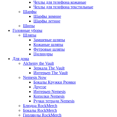
Чехлы для телефона кожаные
Чехлы для телефона текстильные
Шарфы
Шарфы зимние
Шарфы летние
Шипы
Головные уборы
Шляпы
Замшевые шляпы
Кожаные шляпы
Фетровые шляпы
Цилиндры
Для дома
Alchemy the Vault
Зеркала The Vault
Интерьер The Vault
Nemesis Now
Бокалы Кружки Рюмки
Другое
Интерьер Nemesis
Копилки Nemesis
Ручки тетради Nemesis
Блюдца RockMerch
Бокалы RockMerch
Гирлянды RockMerch