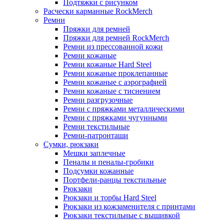
Подтяжки с рисунком
Расчески карманные RockMerch
Ремни
Пряжки для ремней
Пряжки для ремней RockMerch
Ремни из прессованной кожи
Ремни кожаные
Ремни кожаные Hard Steel
Ремни кожаные проклепанные
Ремни кожаные с аэрографией
Ремни кожаные с тиснением
Ремни разгрузочные
Ремни с пряжками металлическими
Ремни с пряжками чугунными
Ремни текстильные
Ремни-патронташи
Сумки, рюкзаки
Мешки заплечные
Пеналы и пеналы-гробики
Подсумки кожанные
Портфели-ранцы текстильные
Рюкзаки
Рюкзаки и торбы Hard Steel
Рюкзаки из кожзаменителя с принтами
Рюкзаки текстильные с вышивкой