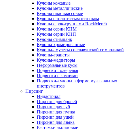
Кулоны кожаные
Кулоны металлические
Кулоны пластмассовые
Кулоны с золотистым оттенком
Кулоны с рок-группами RockMerch
Кулоны серии КНМ
Кулоны серии КНП
Кулоны стимпанк
Кулоны хромированные
Кулоны-амулеты со славянской символикой
Кулоны-гранаты
Кулоны-медиаторы
Неформальные бусы
Подвески - ожерелья
Подвески с камнями
Подвески-кулоны в форме музыкальных
инструментов
Пирсинг
Индастриал
Пирсинг для бровей
Пирсинг для губ
Пирсинг для пупка
Пирсинг для ушей
Пирсинг для языка
Растяжки акриловые