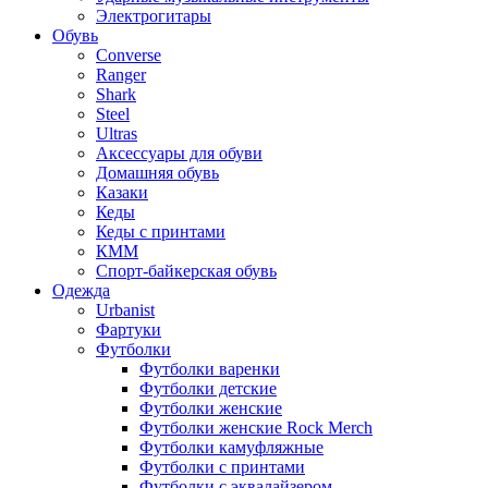
Электрогитары
Обувь
Converse
Ranger
Shark
Steel
Ultras
Аксессуары для обуви
Домашняя обувь
Казаки
Кеды
Кеды с принтами
КММ
Спорт-байкерская обувь
Одежда
Urbanist
Фартуки
Футболки
Футболки варенки
Футболки детские
Футболки женские
Футболки женские Rock Merch
Футболки камуфляжные
Футболки с принтами
Футболки с эквалайзером