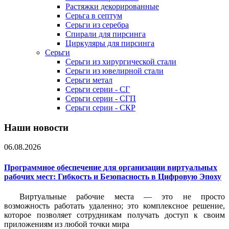
Растяжки декорированные
Серьга в септум
Серьги из серебра
Спирали для пирсинга
Циркуляры для пирсинга
Серьги
Серьги из хирургической стали
Серьги из ювелирной стали
Серьги метал
Серьги серии - СГ
Серьги серии - СГП
Серьги серии - СКР
Наши новости
06.08.2026
Программное обеспечение для организации виртуальных
рабочих мест: Гибкость и Безопасность в Цифровую Эпоху
Виртуальные рабочие места — это не просто
возможность работать удаленно; это комплексное решение,
которое позволяет сотрудникам получать доступ к своим
приложениям из любой точки мира