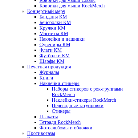
Коврики для мыши Classic
Коврики для мыши RockMerch
Концертный мерч
Банданы КМ
Бейсболки КМ
Кружки КМ
Магниты КМ
Наклейки и нашивки
Сувениры КМ
Флаги КМ
Футболки КМ
Шарфы КМ
Печатная продукция
Журналы
Книги
Наклейки-стикеры
Наборы стикеров с рок-группами
RockMerch
Наклейки-стикеры RockMerch
Переводные татуировки
Стикеры
Плакаты
Тетради RockMerch
Фотоальбомы и обложки
Противогазы