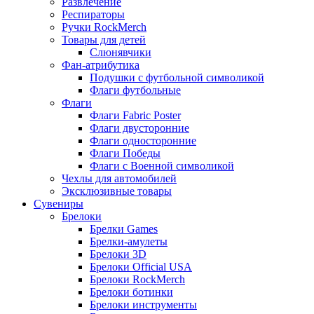
Развлечение
Респираторы
Ручки RockMerch
Товары для детей
Слюнявчики
Фан-атрибутика
Подушки с футбольной символикой
Флаги футбольные
Флаги
Флаги Fabric Poster
Флаги двусторонние
Флаги односторонние
Флаги Победы
Флаги с Военной символикой
Чехлы для автомобилей
Эксклюзивные товары
Сувениры
Брелоки
Брелки Games
Брелки-амулеты
Брелоки 3D
Брелоки Official USA
Брелоки RockMerch
Брелоки ботинки
Брелоки инструменты