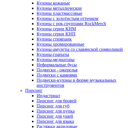
Кулоны кожаные
Кулоны металлические
Кулоны пластмассовые
Кулоны с золотистым оттенком
Кулоны с рок-группами RockMerch
Кулоны серии КНМ
Кулоны серии КНП
Кулоны стимпанк
Кулоны хромированные
Кулоны-амулеты со славянской символикой
Кулоны-гранаты
Кулоны-медиаторы
Неформальные бусы
Подвески - ожерелья
Подвески с камнями
Подвески-кулоны в форме музыкальных
инструментов
Пирсинг
Индастриал
Пирсинг для бровей
Пирсинг для губ
Пирсинг для пупка
Пирсинг для ушей
Пирсинг для языка
Растяжки акриловые