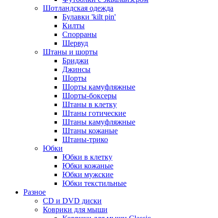
Шотландская одежда
Булавки 'kilt pin'
Килты
Спорраны
Шервуд
Штаны и шорты
Бриджи
Джинсы
Шорты
Шорты камуфляжные
Шорты-боксеры
Штаны в клетку
Штаны готические
Штаны камуфляжные
Штаны кожаные
Штаны-трико
Юбки
Юбки в клетку
Юбки кожаные
Юбки мужские
Юбки текстильные
Разное
CD и DVD диски
Коврики для мыши