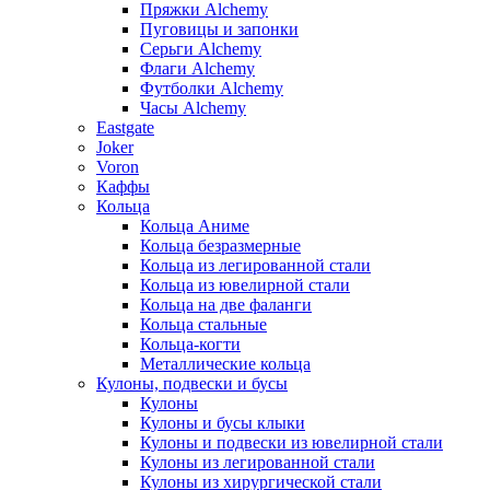
Пряжки Alchemy
Пуговицы и запонки
Серьги Alchemy
Флаги Alchemy
Футболки Alchemy
Часы Alchemy
Eastgate
Joker
Voron
Каффы
Кольца
Кольца Аниме
Кольца безразмерные
Кольца из легированной стали
Кольца из ювелирной стали
Кольца на две фаланги
Кольца стальные
Кольца-когти
Металлические кольца
Кулоны, подвески и бусы
Кулоны
Кулоны и бусы клыки
Кулоны и подвески из ювелирной стали
Кулоны из легированной стали
Кулоны из хирургической стали