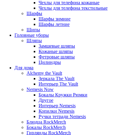
Чехлы для телефона кожаные
Чехлы для телефона текстильные
Шарфы
Шарфы зимние
Шарфы летние
Шипы
Головные уборы
Шляпы
Замшевые шляпы
Кожаные шляпы
Фетровые шляпы
Цилиндры
Для дома
Alchemy the Vault
Зеркала The Vault
Интерьер The Vault
Nemesis Now
Бокалы Кружки Рюмки
Другое
Интерьер Nemesis
Копилки Nemesis
Ручки тетради Nemesis
Блюдца RockMerch
Бокалы RockMerch
Гирлянды RockMerch