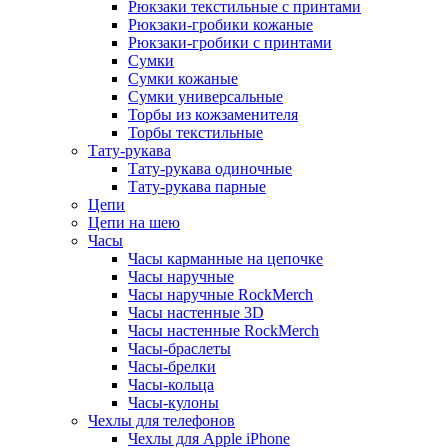
Рюкзаки текстильные с принтами
Рюкзаки-гробики кожаные
Рюкзаки-гробики с принтами
Сумки
Сумки кожаные
Сумки универсальные
Торбы из кожзаменителя
Торбы текстильные
Тату-рукава
Тату-рукава одиночные
Тату-рукава парные
Цепи
Цепи на шею
Часы
Часы карманные на цепочке
Часы наручные
Часы наручные RockMerch
Часы настенные 3D
Часы настенные RockMerch
Часы-браслеты
Часы-брелки
Часы-кольца
Часы-кулоны
Чехлы для телефонов
Чехлы для Apple iPhone