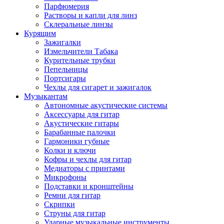
Парфюмерия
Растворы и капли для линз
Склеральные линзы
Курящим
Зажигалки
Измельчители Табака
Курительные трубки
Пепельницы
Портсигары
Чехлы для сигарет и зажигалок
Музыкантам
Автономные акустические системы
Аксессуары для гитар
Акустические гитары
Барабанные палочки
Гармоники губные
Колки и ключи
Кофры и чехлы для гитар
Медиаторы с принтами
Микрофоны
Подставки и кронштейны
Ремни для гитар
Скрипки
Струны для гитар
Ударные музыкальные инструменты