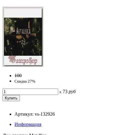
100
Скидка 27%
73
руб
x
Артикул: vs-132926
Информация