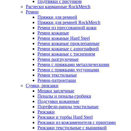
Подтяжки с рисунком
Расчески карманные RockMerch
Ремни
Пряжки для ремней
Пряжки для ремней RockMerch
Ремни из прессованной кожи
Ремни кожаные
Ремни кожаные Hard Steel
Ремни кожаные проклепанные
Ремни кожаные с аэрографией
Ремни кожаные с тиснением
Ремни разгрузочные
Ремни с пряжками металлическими
Ремни с пряжками чугунными
Ремни текстильные
Ремни-патронташи
Сумки, рюкзаки
Мешки заплечные
Пеналы и пеналы-гробики
Подсумки кожанные
Портфели-ранцы текстильные
Рюкзаки
Рюкзаки и торбы Hard Steel
Рюкзаки из кожзаменителя с принтами
Рюкзаки текстильные с вышивкой