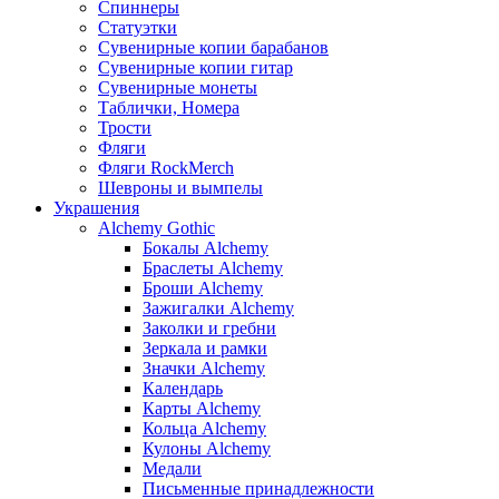
Спиннеры
Статуэтки
Сувенирные копии барабанов
Сувенирные копии гитар
Сувенирные монеты
Таблички, Номера
Трости
Фляги
Фляги RockMerch
Шевроны и вымпелы
Украшения
Alchemy Gothic
Бокалы Alchemy
Браслеты Alchemy
Броши Alchemy
Зажигалки Alchemy
Заколки и гребни
Зеркала и рамки
Значки Alchemy
Календарь
Карты Alchemy
Кольца Alchemy
Кулоны Alchemy
Медали
Письменные принадлежности