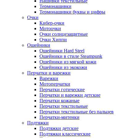
Нашивки текстильные
Термонашивки
Термонашивки буквы и цифры
Очки
Кибер-очки
Мотоочки
Очки солнцезащитные
Очки Хиппи
Ошейники
Ошейники Hard Steel
Ошейники в стиле Steampunk
Ошейники из мягкой кожи
Ошейники из экокожи
Перчатки и варежки
Варежки
Мотоперчатки
Перчатки готические
Перчатки и варежки детские
Перчатки кожаные
Перчатки текстильные
Перчатки текстильные без пальцев
Перчатки-митенки
Подтяжки
Подтяжки детские
Подтяжки классические