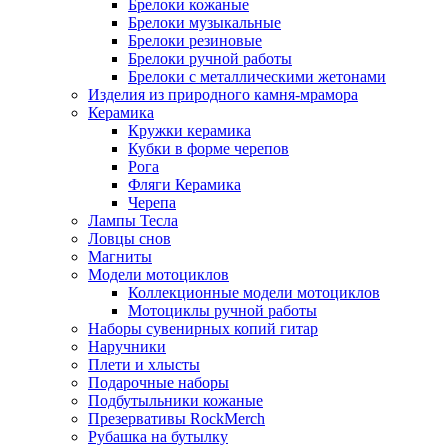
Брелоки кожаные
Брелоки музыкальные
Брелоки резиновые
Брелоки ручной работы
Брелоки с металлическими жетонами
Изделия из природного камня-мрамора
Керамика
Кружки керамика
Кубки в форме черепов
Рога
Фляги Керамика
Черепа
Лампы Тесла
Ловцы снов
Магниты
Модели мотоциклов
Коллекционные модели мотоциклов
Мотоциклы ручной работы
Наборы сувенирных копий гитар
Наручники
Плети и хлысты
Подарочные наборы
Подбутыльники кожаные
Презервативы RockMerch
Рубашка на бутылку