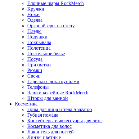
Елочные шары RockMerch
Кружки
Ножи
Одеяла
Органайзеры на стену
Пледы
Подушки
Покрывала
Полотенца
Постельное белье
Посуда
Прихватки
Рюмки
Свечи
Тарелки с рок-группами
Телефоны
Чашки кофейные RockMerch
Шторы для ванной
Косметика
Грим для лица и тела Snazaroo
Губная помада
Контейнеры и аксессуары для линз
Косметика для волос
Лак и гель для ногтей
Линзы цветные